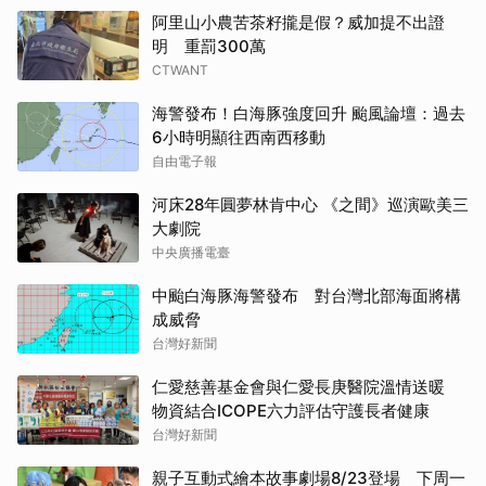
阿里山小農苦茶籽攏是假？威加提不出證
明 重罰300萬
CTWANT
海警發布！白海豚強度回升 颱風論壇：過去
6小時明顯往西南西移動
自由電子報
河床28年圓夢林肯中心 《之間》巡演歐美三
大劇院
中央廣播電臺
中颱白海豚海警發布 對台灣北部海面將構
成威脅
台灣好新聞
仁愛慈善基金會與仁愛長庚醫院溫情送暖
物資結合ICOPE六力評估守護長者健康
台灣好新聞
親子互動式繪本故事劇場8/23登場 下周一