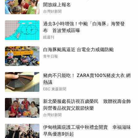
開放線上報名
台灣好新聞
過去3小時增強！中颱「白海豚」海警發
布 首波警戒區曝
鏡週刊
白海豚颱風逼近 台電全力戒備防颱
青年日報
豬肉不只能吃！ ZARA賣100%豬皮大衣 網
熱議
EBC 東森新聞
新北榮服處長訪視百歲榮民 致贈祝壽金飾
與營養品祝賀父親節快樂
台灣好新聞
伊甸桃園庇護工場中秋禮盒開賣 幸福滋味
早鳥優惠9折起