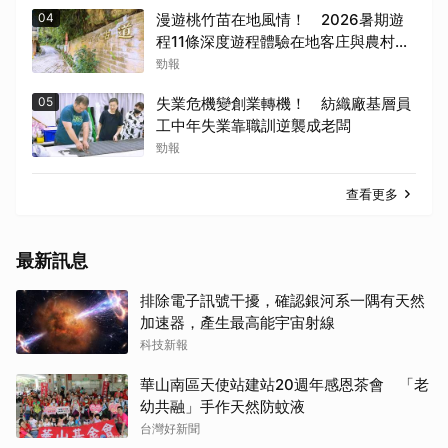
04
漫遊桃竹苗在地風情！ 2026暑期遊
程11條深度遊程體驗在地客庄與農村魅
力
勁報
05
失業危機變創業轉機！ 紡織廠基層員
工中年失業靠職訓逆襲成老闆
勁報
查看更多
最新訊息
排除電子訊號干擾，確認銀河系一隅有天然
加速器，產生最高能宇宙射線
科技新報
華山南區天使站建站20週年感恩茶會 「老
幼共融」手作天然防蚊液
台灣好新聞