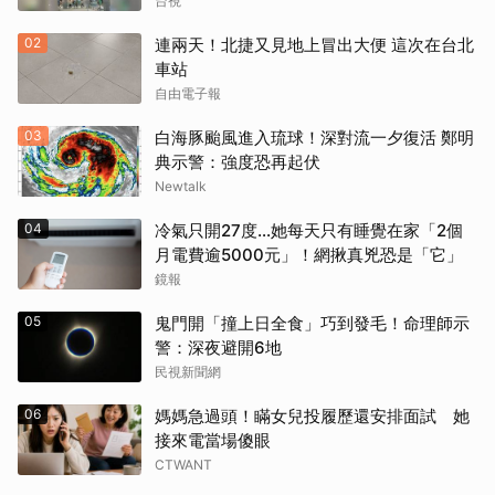
台視
02
連兩天！北捷又見地上冒出大便 這次在台北
車站
自由電子報
03
白海豚颱風進入琉球！深對流一夕復活 鄭明
典示警：強度恐再起伏
Newtalk
04
冷氣只開27度…她每天只有睡覺在家「2個
月電費逾5000元」！網揪真兇恐是「它」
鏡報
05
鬼門開「撞上日全食」巧到發毛！命理師示
警：深夜避開6地
民視新聞網
06
媽媽急過頭！瞞女兒投履歷還安排面試 她
接來電當場傻眼
CTWANT