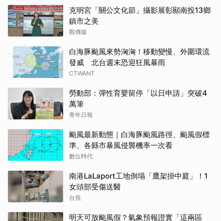
克明宮「關公文化節」攝影展彰顯南投13鄉
鎮市之美
觀傳媒
白海豚颱風來勢洶洶！移動變慢、外圍環流
發威 北台週末恐迎狂風暴雨
CTWANT
勞動部：彈性育嬰留停「以日申請」突破4
萬筆
青年日報
颱風最新動態｜白海豚颱風路徑、颱風假標
準、各縣市暴風侵襲機率一次看
數位時代
南港LaLaport工地倒塌「鷹架掛中庭」！1
女頭部受傷送醫
台視
明天可放颱風假？氣象預報證實「這兩區