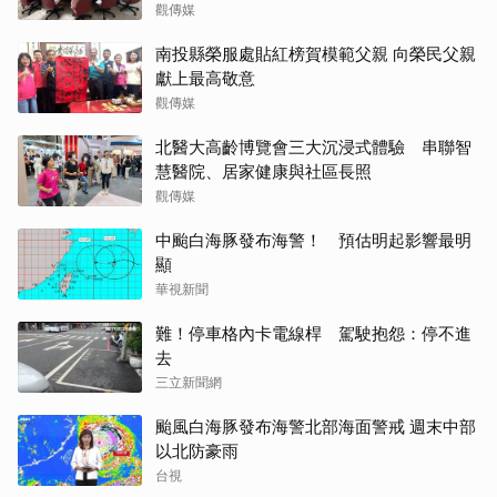
觀傳媒
南投縣榮服處貼紅榜賀模範父親 向榮民父親
獻上最高敬意
觀傳媒
北醫大高齡博覽會三大沉浸式體驗 串聯智
慧醫院、居家健康與社區長照
觀傳媒
中颱白海豚發布海警！ 預估明起影響最明
顯
華視新聞
難！停車格內卡電線桿 駕駛抱怨：停不進
去
三立新聞網
颱風白海豚發布海警北部海面警戒 週末中部
以北防豪雨
台視