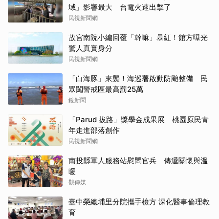
域」影響最大 台電火速出擊了
民視新聞網
故宮南院小編回覆「幹嘛」暴紅！館方曝光
驚人真實身分
民視新聞網
「白海豚」來襲！海巡署啟動防颱整備 民
眾闖警戒區最高罰25萬
鏡新聞
「Parud 拔路」獎學金成果展 桃園原民青
年走進部落創作
民視新聞網
南投縣軍人服務站慰問官兵 傳遞關懷與溫
暖
觀傳媒
臺中榮總埔里分院攜手檢方 深化醫事倫理教
育