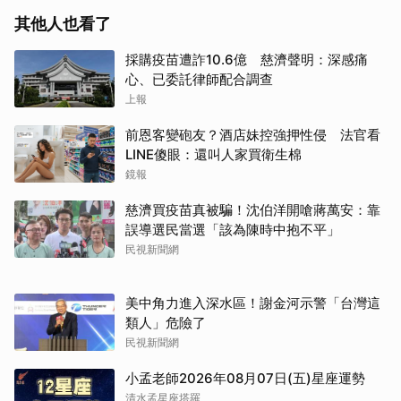
其他人也看了
採購疫苗遭詐10.6億 慈濟聲明：深感痛
心、已委託律師配合調查
上報
前恩客變砲友？酒店妹控強押性侵 法官看
LINE傻眼：還叫人家買衛生棉
鏡報
慈濟買疫苗真被騙！沈伯洋開嗆蔣萬安：靠
誤導選民當選「該為陳時中抱不平」
民視新聞網
美中角力進入深水區！謝金河示警「台灣這
類人」危險了
取消
民視新聞網
小孟老師2026年08月07日(五)星座運勢
清水孟星座塔羅