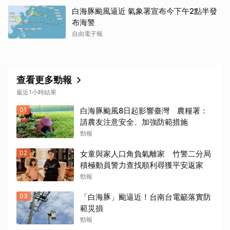
白海豚颱風逼近 氣象署宣布今下午2點半發
布海警
自由電子報
查看更多勁報
最近1小時結果
01
白海豚颱風8日起影響臺灣 農糧署：
請農友注意安全、加強防範措施
勁報
02
女童與家人口角負氣離家 竹警二分局
積極動員警力查找順利尋獲平安返家
勁報
03
「白海豚」颱逼近！台南台電籲落實防
範災損
勁報