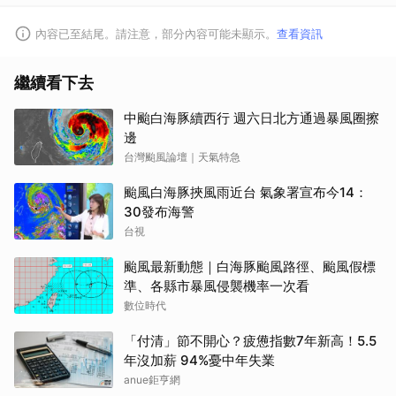
內容已至結尾。請注意，部分內容可能未顯示。
查看資訊
繼續看下去
中颱白海豚續西行 週六日北方通過暴風圈擦
邊
台灣颱風論壇｜天氣特急
颱風白海豚挾風雨近台 氣象署宣布今14：
30發布海警
台視
颱風最新動態｜白海豚颱風路徑、颱風假標
準、各縣市暴風侵襲機率一次看
數位時代
「付清」節不開心？疲憊指數7年新高！5.5
年沒加薪 94%憂中年失業
anue鉅亨網