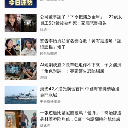
公司董事認了「下令把錢放金庫」 22歲女
員工5分鐘後被炸死！家屬悲慟擬告
鏡週刊
怒告李怡貞妨害名譽吞敗！黃宥嘉遭嗆「認
證訟棍」慘了
民視新聞網
AI短劇成癮？長輩狂追停不下來，子女崩潰
「角色對調」！專家警告恐陷腦腐
造咖
漢光42／漢光演習首日 中國海警持續騷擾
金門水域
中央廣播電臺
一張遊艇比基尼照被罵「發胖」！喬治娜遭
身材羞辱陷焦慮，C羅一句話翻轉外貌焦慮
姊妹淘