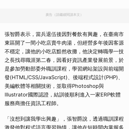
廣告（請繼續閱讀本文）
張智爵表示，當兵退伍後因對餐飲有興趣，在臺南市
東區開了一間小吃店賣牛肉湯，但經營多年後因客源
不穩定，讓他的小吃店黯然收攤，他決定轉職學一技
之長找尋職涯第二春，因看好資訊產業發展前景，於
是參加勞動部委外職訓課程，學習網站架設與前端開
發(HTML/CSS/JavaScript)、後端程式設計(PHP)、
美編軟體等相關技術，並取得Photoshop與
Illustrator國際認證，結訓後順利進入一家ERP軟體
服務商擔任資訊工程師。
「沒想到讓我學出興趣」，張智爵說，透過職訓課程
激發他對程式語言學習熱情，讓他在短時間內掌握多