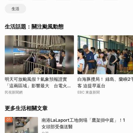
生活
生活話題：關注颱風動態
明天可放颱風假？氣象預報證實
白海豚攪局！ 綠島、蘭嶼2
「這兩區域」影響最大 台電火速
客 迫提早返台
出擊了
民視新聞網
EBC 東森新聞
更多生活相關文章
01
南港LaLaport工地倒塌「鷹架掛中庭」！1
女頭部受傷送醫