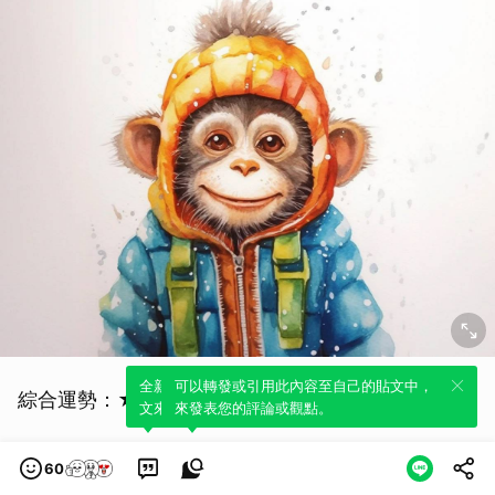
全新體驗！一鍵引用此內容，透過發布貼
可以轉發或引用此內容至自己的貼文中，
綜合運勢：★★★★☆
文來輕鬆表達個人立場。
來發表您的評論或觀點。
本月，屬猴人的綜合運勢相對穩定。然而，你需要更
60
加機智靈活地應對各種挑戰和困境。要注意控制自己