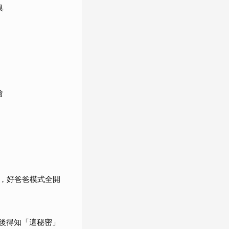
臭
槍
，好爸爸模式全開
婚後得知「這秘密」