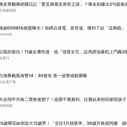
蔣友青翻蔣經國日記「驚見蔣萬安身世之謎」？蔣友柏爆出2句疑偷
民視新聞網
瑤姊00981A換股曝光！加碼台達電、富世達、獲利了結「這兩檔」
Newtalk
父親的復仇！11歲女遭性侵 他「假冒女兒」設局誘強暴犯上門轟2
鏡週刊
白海豚颱風海警14：30發布 第一波警戒範圍曝
自由電子報
大谷翔平升格二寶爸後變了！改開千萬賓利、比賽結束秒回家陪孩子
媽媽寶寶
15歲櫻花妹倒追大12歲男！「交往1月就懷孕」36歲升格當阿嬤 