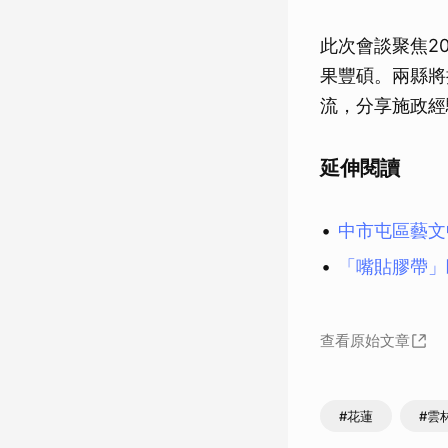
此次會談聚焦2
果豐碩。兩縣將
流，分享施政經
延伸閱讀
中市屯區藝文
「嘴貼膠帶」
查看原始文章
#花蓮
#雲