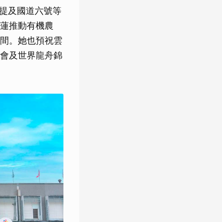
別提及國道六號等
蓮推動有機農
間。她也預祝雲
動會及世界龍舟錦