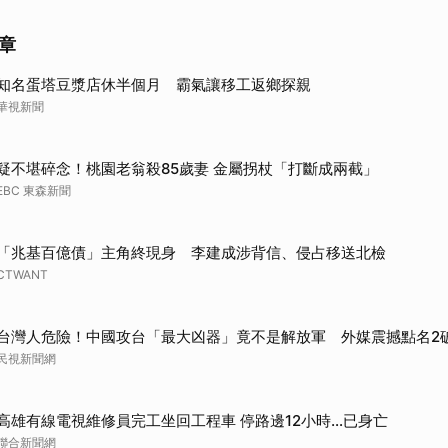
取消
章
知名蛋塔豆漿店休半個月 霸氣讓移工返鄉探親
華視新聞
疑不堪碎念！桃園老翁殺85歲妻 金屬拐杖「打斷成兩截」
EBC 東森新聞
「兆基百億債」主角終現身 李建成涉背信、侵占移送北檢
CTWANT
台灣人危險！中國攻台「最大凶器」竟不是解放軍 外媒震撼點名2
民視新聞網
高雄有線電視維修員完工坐回工程車 停路邊12小時…已身亡
聯合新聞網