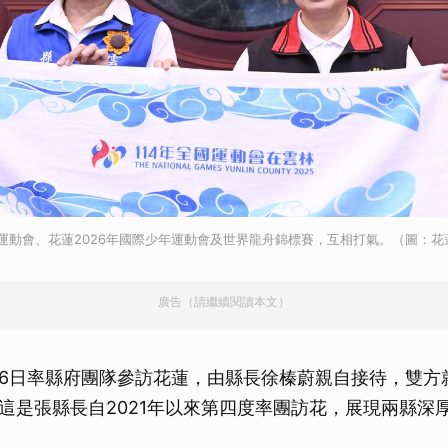
國運動會、花蓮2026年國際少年運動會及世界龍舟錦標賽，互相打氣。（圖：
廣告（請繼續閱讀本文）
6日率縣府團隊參訪花蓮，由縣長徐榛蔚親自接待，雙方
這是張縣長自2021年以來第四度率團訪花，展現兩縣深