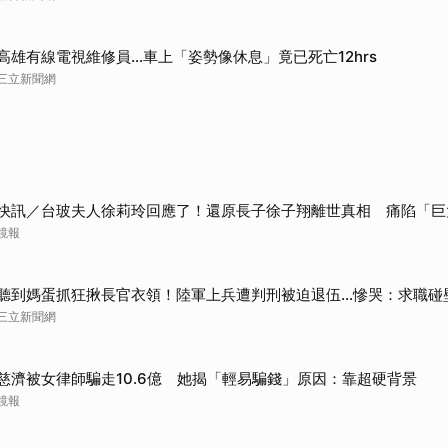
高雄有線電視維修員…車上「姿勢像休息」竟已死亡12hrs
三立新聞網
快訊／台玻夫人徐莉玲回應了！還原長子徐子翔離世真相 痛陷「巨
鏡報
聽到媽蛋抓狂揪長官衣領！陸軍上兵遭判刑被迫退伍…慘哭：求職碰
三立新聞網
慈濟被女律師騙走10.6億 她揭「輕易騙錢」原因：靠超硬背景
鏡報