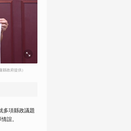
花蓮縣政府提供）
就多項縣政議題
厚情誼。