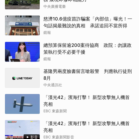
中央廣播電臺
慈濟10.6億疫苗詐騙案「內部信」曝光！一
句話揭最難說的真相 承諾追回不當所得
鏡報
總預算保留逾200案待協商 政院：勿讓政
策執行受不必要干擾
鏡報
基隆男兩度臉書留言嗆殺警 判應執行徒刑
8月
中央通訊社
「漢光42」濱海打擊！ 新型攻擊無人機首
亮相
EBC 東森新聞
「漢光42」濱海打擊！ 新型攻擊無人機首
亮相
影音
EBC 東森新聞影音