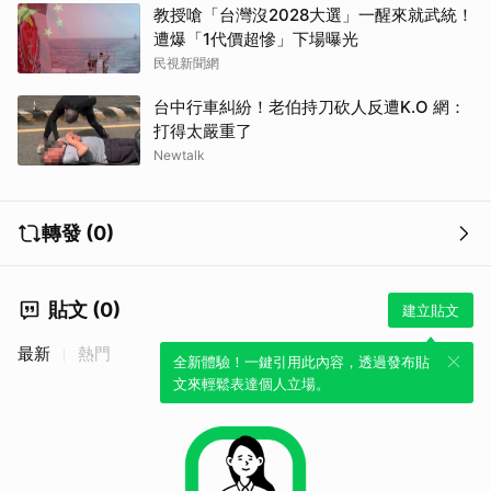
教授嗆「台灣沒2028大選」一醒來就武統！
遭爆「1代價超慘」下場曝光
民視新聞網
台中行車糾紛！老伯持刀砍人反遭K.O 網：
打得太嚴重了
Newtalk
轉發 (0)
貼文 (0)
建立貼文
最新
熱門
全新體驗！一鍵引用此內容，透過發布貼
文來輕鬆表達個人立場。