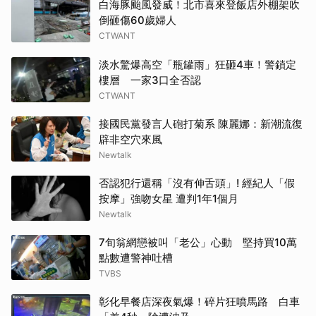
白海豚颱風發威！北市喜來登飯店外棚架吹
倒砸傷60歲婦人
CTWANT
淡水驚爆高空「瓶罐雨」狂砸4車！警鎖定
樓層 一家3口全否認
CTWANT
接國民黨發言人砲打菊系 陳麗娜：新潮流復
辟非空穴來風
Newtalk
否認犯行還稱「沒有伸舌頭」! 經紀人「假
按摩」強吻女星 遭判1年1個月
Newtalk
7旬翁網戀被叫「老公」心動 堅持買10萬
點數遭警神吐槽
TVBS
彰化早餐店深夜氣爆！碎片狂噴馬路 白車