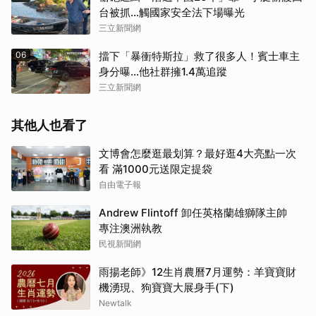
台被抓…觸國家安全法下場曝光
三立新聞網
06
擋下「暴衝特斯拉」救了很多人！賓士車主
身分曝…他社群擁1.4萬追蹤
三立新聞網
其他人也看了
文博會怎麼逛最划算？最好逛4大亮點一次
看 滿1000元送限定提袋
自由電子報
Andrew Flintoff 卸任英格蘭雄獅隊主帥
專注澳洲執教
民視新聞網
雨揚老師》12生肖農曆7月運勢：羊寶寶財
機湧現、狗寶寶大展身手(下)
Newtalk