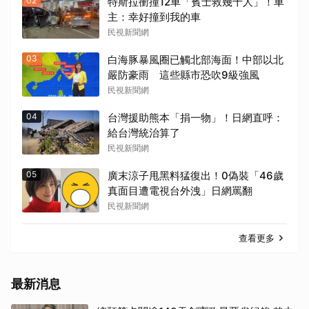
02
特斯拉衝撞12車「賓士救幾十人」！車
主：幸好撞到我的車
民視新聞網
03
白海豚暴風圈已觸北部海面！中部以北
嚴防豪雨 這些縣市恐吹9級強風
民視新聞網
04
台灣援助熊本「捐一物」！日網直呼：
給台灣統治算了
民視新聞網
05
廣末涼子甩黑料猛復出！0偽裝「46歲
真面目遭電視台外洩」日網罵翻
民視新聞網
查看更多
最新消息