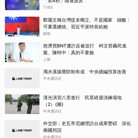
「差4秒」險遭波及
TVBS
鄭麗文稱台灣從未獨立、不是國家 綠酸：
可棄選總統、習近平派特首給她
鏡報
慈濟買BNT遭詐反被追打 柯文哲轟民進
黨、陳時中：真的不要臉
上報
濁水溪揚塵防制有成 中央續編預算改善
中央通訊社
漢光演習八里進行 民眾經過演練場地
（2）(圖)
中央通訊社
外交部：史瓦帝尼總理訪台成果豐碩 深化
兩國邦誼
中央通訊社