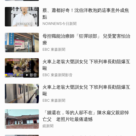
蔡、蕭都好奇！沈伯洋教泡奶這事意外成焦
點
NOWNEWS今日新聞
母控職能治療師「狂彈頭部」 兒受驚害怕治
療
EBC 東森新聞
火車上老翁大聲訓女兒 下班列車長勸阻爆互
毆
影音
EBC 東森新聞影音
火車上老翁大聲訓女兒 下班列車長勸阻爆互
毆
EBC 東森新聞
「牆還在，等的人卻不在」陳水扁父親節悼
亡父 老照片吐最痛遺憾
鏡新聞