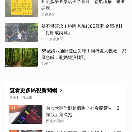
知名蛋塔豆漿店休半個月 霸氣讓移工返鄉
探親
華視新聞
取消
疑不堪碎念！桃園老翁殺85歲妻 金屬拐杖
「打斷成兩截」
EBC 東森新聞
55歲婦八通關登山失聯！同行友人獲救 家
屬急喊：剩媽媽沒找到
TVBS
查看更多民視新聞網
最近1小時結果
01
台股大彈千點是假象？杜金龍警告「2
類股」別久抱
民視新聞網