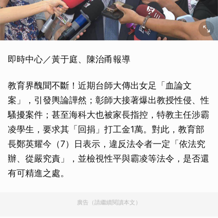
即時中心／黃于庭、陳治甬報導
教育界醜聞不斷！近期台師大傳出女足「血論文
案」，引發輿論譁然；彰師大接著爆出教授性侵、性
騷擾案件；甚至海科大也被家長指控，特教主任涉霸
凌學生，要求其「回捐」打工金1萬。對此，教育部
長鄭英耀今（7）日表示，違反法令者一定「依法究
辦、從嚴究責」，並檢視性平與霸凌等法令，是否還
有可精進之處。
廣告（請繼續閱讀本文）