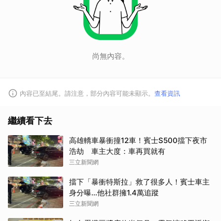
尚無內容。
內容已至結尾。請注意，部分內容可能未顯示。
查看資訊
繼續看下去
高雄轎車暴衝撞12車！賓士S500擋下夜市
浩劫 車主大度：車再買就有
三立新聞網
擋下「暴衝特斯拉」救了很多人！賓士車主
身分曝…他社群擁1.4萬追蹤
三立新聞網