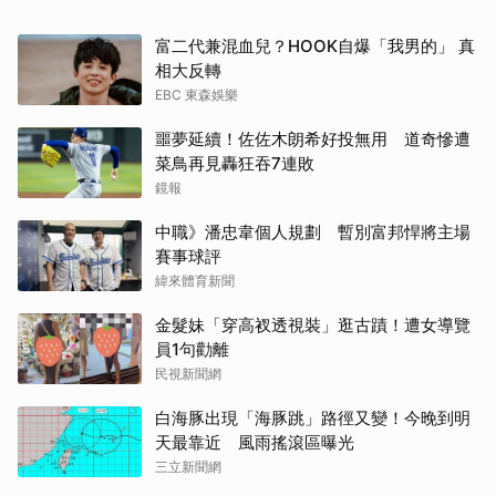
富二代兼混血兒？HOOK自爆「我男的」 真
相大反轉
EBC 東森娛樂
噩夢延續！佐佐木朗希好投無用 道奇慘遭
菜鳥再見轟狂吞7連敗
鏡報
中職》潘忠韋個人規劃 暫別富邦悍將主場
賽事球評
緯來體育新聞
金髮妹「穿高衩透視裝」逛古蹟！遭女導覽
員1句勸離
民視新聞網
白海豚出現「海豚跳」路徑又變！今晚到明
天最靠近 風雨搖滾區曝光
三立新聞網