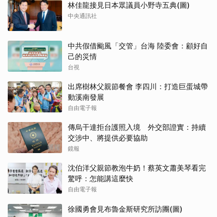
林佳龍接見日本眾議員小野寺五典(圖)
中央通訊社
中共假借颱風「交管」台海 陸委會：顧好自
己的災情
台視
出席樹林父親節餐會 李四川：打造巨蛋城帶
動溪南發展
自由電子報
傳烏干達拒台護照入境 外交部證實：持續
交涉中、將提供必要協助
鏡報
沈伯洋父親節教泡牛奶！蔡英文蕭美琴看完
驚呼：怎能講這麼快
自由電子報
徐國勇會見布魯金斯研究所訪團(圖)