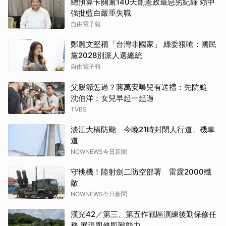
總預算卡關逾140天創憲政最惡劣紀錄 賴中
強批藍白嚴重失職
自由電子報
鄭麗文堅稱「台灣非國家」 綠委狠嗆：國民
黨2028別派人選總統
自由電子報
父親節怎過？蔣萬安曝兒有送禮：先防颱
沈伯洋：女兒早起一起過
TVBS
淡江大橋防颱 今晚21時封閉人行道、機車
道
NOWNEWS今日新聞
守桃機！陸射劍二防空部署 雷霆2000殲
敵
NOWNEWS今日新聞
漢光42／第三、第五作戰區演練後勤保修任
務 展現即修即戰能力