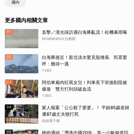
國內
更多國內相關文章
01
直擊／漢光採訪遇白海豚亂流！松機暴雨曝
NOWNEWS今日新聞
02
白海豚接近！新北淡水驚見龍捲風 民眾驚
呼：難得一遇
TVBS
03
阿伯車廂內狂罵女兒！列車長下班後勸阻被
爆揍 雙方打到頭破血流
TVBS
04
家人報案「公公殺了婆婆」！ 平鎮85歲老婦
遭87歲丈夫狠打死
自由電子報
05
槍砲通緝「潛逃中國20年」靠一小艇偷渡回