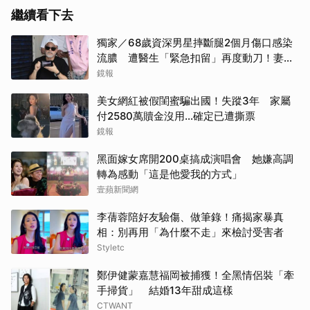
繼續看下去
獨家／68歲資深男星摔斷腿2個月傷口感染
流膿 遭醫生「緊急扣留」再度動刀！妻心
力交瘁曝現況
鏡報
美女網紅被假閨蜜騙出國！失蹤3年 家屬
付2580萬贖金沒用…確定已遭撕票
鏡報
黑面嫁女席開200桌搞成演唱會 她嫌高調
轉為感動「這是他愛我的方式」
壹蘋新聞網
李蒨蓉陪好友驗傷、做筆錄！痛揭家暴真
相：別再用「為什麼不走」來檢討受害者
Styletc
鄭伊健蒙嘉慧福岡被捕獲！全黑情侶裝「牽
手掃貨」 結婚13年甜成這樣
CTWANT