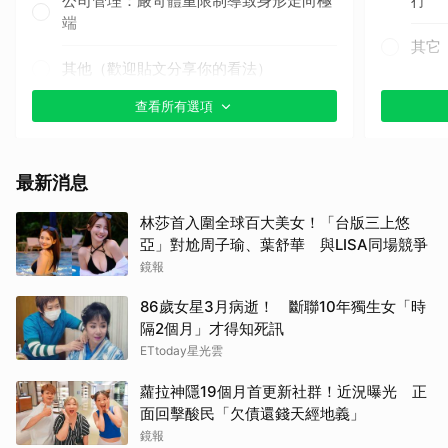
公司管理：嚴苛體重限制導致身形走向極
行
端
其它
其他（歡迎貼文分享你的看法）
查看所有選項
最新消息
林莎首入圍全球百大美女！「台版三上悠
亞」對尬周子瑜、葉舒華 與LISA同場競爭
鏡報
86歲女星3月病逝！ 斷聯10年獨生女「時
隔2個月」才得知死訊
ETtoday星光雲
蘿拉神隱19個月首更新社群！近況曝光 正
面回擊酸民「欠債還錢天經地義」
鏡報