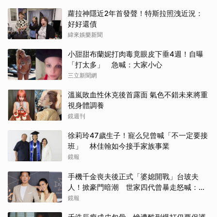
蘿拉神隱近2年首發聲！特斯拉照洩近況：
好好還債
緯來娛樂新聞
小甜甜布蘭妮打肉毒竟眼皮下垂4週！自曝
「打太多」 急喊：大家小心
三立新聞網
溫嵐敗血性休克後首露面 氣色不錯未來將重
視身體調養
鏡週刊
徐莉玲47歲生子！寵么兒曾喊「不一定要接
班」 林佳翰如今接手家族事業
鏡報
手機千金喪夫後正式「婆媳開戰」台玻夫
人！掀豪門暗潮 世家四代曾暴走怒喊：我
只是一個年輕人
鏡報