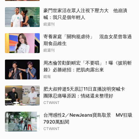
豪門世家活在眾人注視下壓力大 他崩潰
喊：我只是個年輕人
鏡週刊
寄養家庭「關狗籠虐待」 混血女星曾靠過
期食品維生
鏡週刊
周杰倫苦勸劉畊宏「不要唱」！曝《披荊斬
棘》必勝絕招：把肌肉露出來
鏡報
肥大叔猝逝5天原訂11日直播說明突喊卡
團隊忍痛曝原因：情緒還未整理好
CTWANT
台灣感性2／NewJeans寶島取景 MV狂吸
7920萬點閱
CTWANT