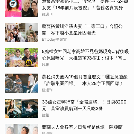
遭爆當愛露奶小三、假學歷 姜厚任小24歲
女友「18年前片段被挖」！昔舊名真實身分
曝光
鏡週刊
魏蔓搭黃騰浩演夫妻「一家三口」合照公
開 私下嚇小童星原因曝光
ETtoday星光雲
8點檔女神回老家高雄不見爸媽現身...背後暖
心原因曝光 大推這項家鄉味：根本「宵夜
天花板」
鏡報
蘿拉消失圈內19個月首度發文！曬近況遭酸
「詐騙集團回歸」 本人28字正面回應了
鏡週刊
33歲女星轉行當「全職運將」！日賺8200
元 昔當演員窮到一天只吃2餐
鏡報
蘭蘭夫人會客室／日常就是修煉 陳亞蘭
鏡週刊