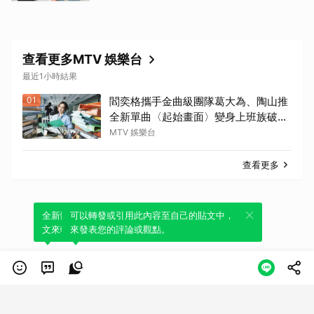
查看更多MTV 娛樂台
最近1小時結果
01
閻奕格攜手金曲級團隊葛大為、陶山推
全新單曲〈起始畫面〉變身上班族破關
冒險
MTV 娛樂台
查看更多
全新體驗！一鍵引用此內容，透過發布貼
可以轉發或引用此內容至自己的貼文中，
文來輕鬆表達個人立場。
來發表您的評論或觀點。
類別