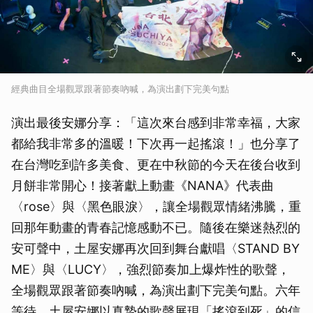
經典曲目全場觀眾跟著節奏吶喊，為演出劃下完美句點
演出最後安娜分享：「這次來台感到非常幸福，大家
都給我非常多的溫暖！下次再一起搖滾！」也分享了
在台灣吃到許多美食、更在中秋節的今天在後台收到
月餅非常開心！接著獻上動畫《NANA》代表曲
〈rose〉與〈黑色眼淚〉，讓全場觀眾情緒沸騰，重
回那年動畫的青春記憶感動不已。隨後在樂迷熱烈的
安可聲中，土屋安娜再次回到舞台獻唱〈STAND BY
ME〉與〈LUCY〉，強烈節奏加上爆炸性的歌聲，
全場觀眾跟著節奏吶喊，為演出劃下完美句點。六年
等待，土屋安娜以真摯的歌聲展現「搖滾到死」的信