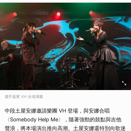
攜手嘉賓 VH 全場沸騰
中段土屋安娜邀請樂團 VH 登場，與安娜合唱
〈Somebody Help Me〉，隨著強勁的鼓點與吉他
聲浪，將本場演出推向高潮。土屋安娜還特別向歌迷