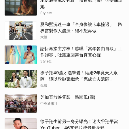
禾浩辰瘦成皮包骨 慘遭酷刑爆打仍要保護
她
Styletc
夏和熙沉迷一事「全身像被卡車撞過」 跨
界當製作人崩潰：絕不想再做
太報
謝忻再接主持棒！感嘆「當年咎由自取」工
作歸零，吐露重回舞台真實心聲
Styletc
徐子翔49歲才遇摯愛！結婚2年竟天人永
隔 譚以欣拋棄繼承「完成亡夫遺願」
鏡報
芝加哥放映電影一路順風(圖)
中央通訊社
徐子翔生前另一身分曝光！迷大谷翔平當
YouTuber 46支影片成最後身影