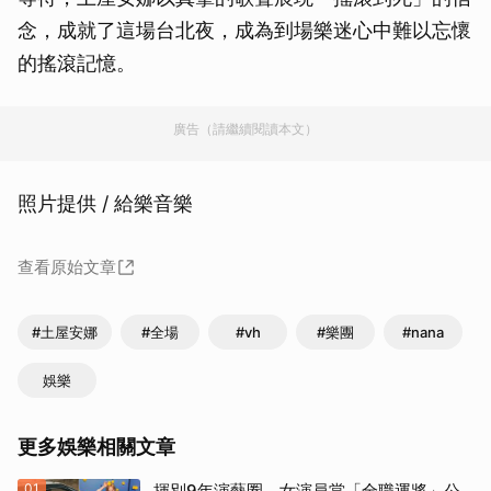
念，成就了這場台北夜，成為到場樂迷心中難以忘懷
的搖滾記憶。
廣告（請繼續閱讀本文）
照片提供 / 給樂音樂
查看原始文章
#土屋安娜
#全場
#vh
#樂團
#nana
娛樂
更多娛樂相關文章
01
揮別9年演藝圈 女演員當「全職運將」公