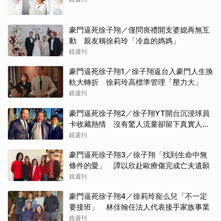
豪門逼死徐子翔／僅問喪禮開支婆媳再無互
動 親友稱徐莉玲「冷血的媽媽」
鏡週刊
豪門逼死徐子翔1／徐子翔返台入豪門人生換
軌大轉折 徐莉玲高標準管理「壓力大」
鏡週刊
豪門逼死徐子翔2／徐子翔YT開台沉浸球員
卡收藏熱情 沒有驚人流量卻留下真實人生
記錄
鏡週刊
豪門逼死徐子翔3／徐子翔「找到生命中無
條件的愛」 譚以欣赴歐療傷完成亡夫遺願
鏡週刊
豪門逼死徐子翔4／徐莉玲寵么兒「不一定
要接班」 林佳翰任法人代表接手家族事業
鏡週刊