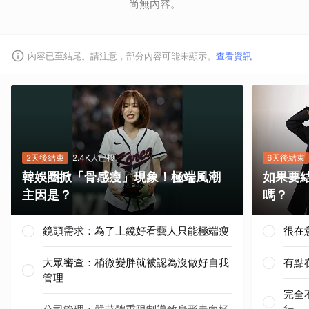
尚無內容。
內容已至結尾。請注意，部分內容可能未顯示。
查看資訊
2天後結束
2.4K人已投
6天後結束
韓娛圈掀「骨感瘦」現象！極端風潮
如果要
主因是？
嗎？
鏡頭需求：為了上鏡好看藝人只能極端瘦
很在
大眾審查：稍微變胖就被認為沒做好自我
有點
管理
完全