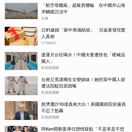
「航空母艦級」超級貨櫃輪 在中國舟山海
岸觸礁沉沒中
太報
日81歲婦「家中堆滿紙箱」 兒返家發現驚
人真相
CTWANT
捷運月台狂喝水！中國夫妻遭抓包「硬喊這
國人」
民視新聞網
台南父竟讓獨生女變姊妹！她拒當中國人卻
遭法院駁回原因曝
民視新聞網
慈濟遭詐10億真相大白！美國國衛院前僱員
不忍了怒轟
民視新聞網
阿Ken開剿姜厚任戀情疑點「不是笨是不想
取消