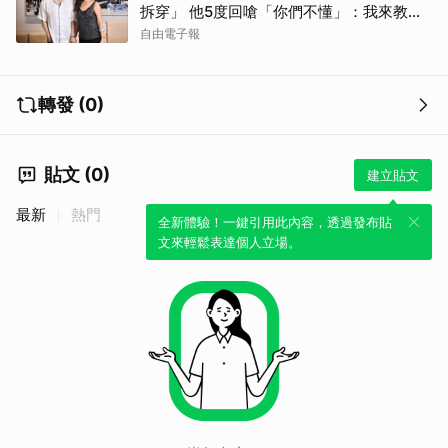
拆穿」 他5度回嗆「你們不懂」：我來教育
你們
自由電子報
轉發 (0)
貼文 (0)
建立貼文
最新
熱門
全新體驗！一鍵引用此內容，透過發布貼
文來輕鬆表達個人立場。