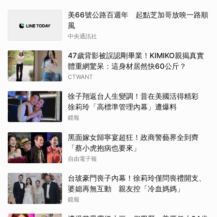
美66號公路百週年 起點芝加哥放映一路順
風
中央通訊社
47歲背影被誤認剛畢業！KIMIKO親揭真實
體重網驚呆：這身材居然快60公斤？
CTWANT
徐子翔返台人生變調！昔在美國活得精彩
徐莉玲「高標準管理內幕」遭爆料
鏡報
黑面嫁女歸寧宴超狂！政商警藝界全到齊
「蔡小虎抱病也要來」
自由電子報
台玻豪門喪子內幕！徐莉玲僅問喪禮開支、
婆媳再無互動 親友控「冷血媽媽」
鏡報