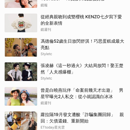
鏡報
從經典親吻到成雙櫻桃 KENZO七夕寫下愛
的全新表情
鏡週刊
馮德倫52歲生日放閃舒淇！巧思蛋糕成最大
亮點
Styletc
張凌赫《這一秒過火》大結局放閃！娶王楚
然「人夫感爆棚」
Styletc
曾是白曉燕玩伴「命案前幾天才出遊」 男
星罕曝光2人私交：從小就認識白冰冰
鏡週刊
蘿拉隔19月發文遭酸「詐騙集團回歸」 親
回：欠債還錢、重新開始
ETtoday星光雲