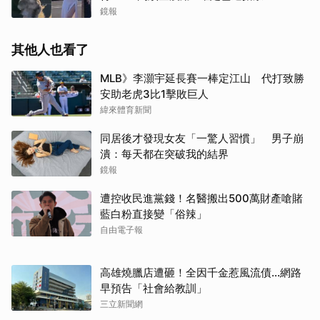
鏡報
其他人也看了
MLB》李灝宇延長賽一棒定江山 代打致勝
安助老虎3比1擊敗巨人
緯來體育新聞
同居後才發現女友「一驚人習慣」 男子崩
潰：每天都在突破我的結界
鏡報
遭控收民進黨錢！名醫搬出500萬財產嗆賭
藍白粉直接變「俗辣」
自由電子報
高雄燒臘店遭砸！全因千金惹風流債…網路
早預告「社會給教訓」
三立新聞網