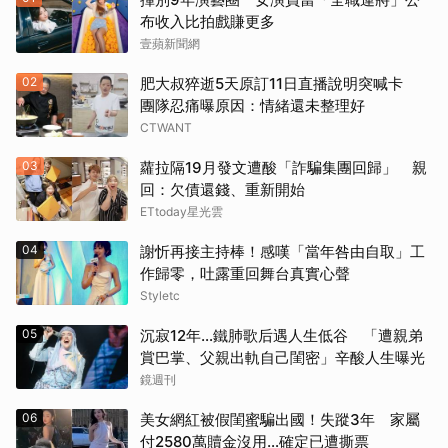
布收入比拍戲賺更多
壹蘋新聞網
02
肥大叔猝逝5天原訂11日直播說明突喊卡
團隊忍痛曝原因：情緒還未整理好
CTWANT
03
蘿拉隔19月發文遭酸「詐騙集團回歸」 親
回：欠債還錢、重新開始
ETtoday星光雲
04
謝忻再接主持棒！感嘆「當年咎由自取」工
作歸零，吐露重回舞台真實心聲
Styletc
05
沉寂12年…鐵肺歌后遇人生低谷 「遭親弟
賞巴掌、父親出軌自己閨密」辛酸人生曝光
鏡週刊
06
美女網紅被假閨蜜騙出國！失蹤3年 家屬
付2580萬贖金沒用…確定已遭撕票