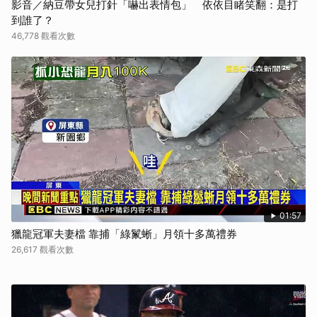
影音／納豆帶女兒打針「嚇出表情包」 依依目睹笑翻：是打
到誰了？
46,778 觀看次數
01:57
獵龍冠軍夫妻檔 靠捕「綠鬣蜥」月領十多萬禮券
26,617 觀看次數