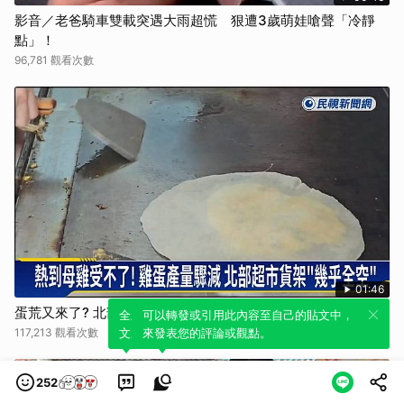
影音／老爸騎車雙載突遇大雨超慌 狠遭3歲萌娃嗆聲「冷靜
點」！
96,781 觀看次數
01:46
蛋荒又來了? 北部地區供不應求 雞蛋產量少3成喊漲
全新體驗！一鍵引用此內容，透過發布貼
可以轉發或引用此內容至自己的貼文中，
117,213 觀看次數
文來輕鬆表達個人立場。
來發表您的評論或觀點。
252