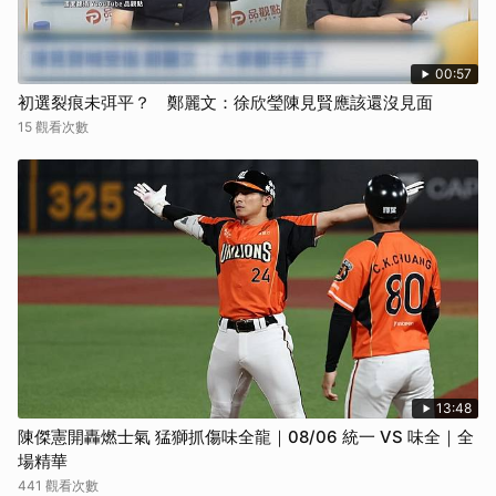
00:57
初選裂痕未弭平？ 鄭麗文：徐欣瑩陳見賢應該還沒見面
15 觀看次數
13:48
陳傑憲開轟燃士氣 猛獅抓傷味全龍｜08/06 統一 VS 味全｜全
場精華
441 觀看次數