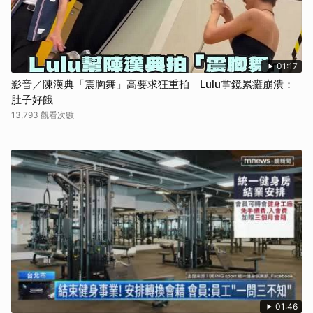
01:17
影音／陳漢典「震胸舞」高要求狂重拍 Lulu掌鏡累癱崩潰：
肚子好餓
13,793 觀看次數
01:46