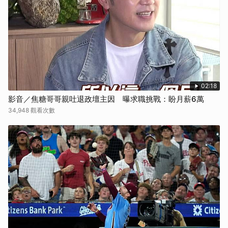
02:18
影音／焦糖哥哥親吐退政壇主因 曝求職挑戰：盼月薪6萬
34,948 觀看次數