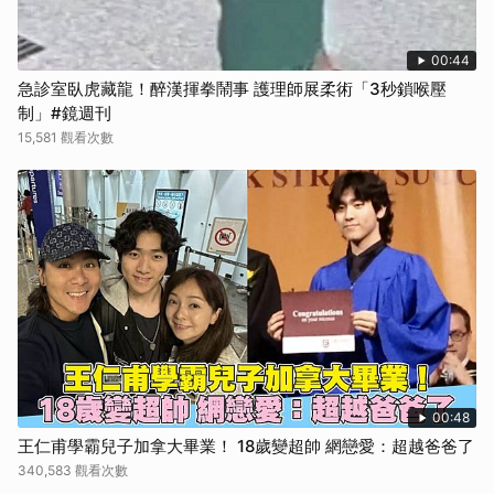
00:44
急診室臥虎藏龍！醉漢揮拳鬧事 護理師展柔術「3秒鎖喉壓
制」#鏡週刊
15,581 觀看次數
00:48
王仁甫學霸兒子加拿大畢業！ 18歲變超帥 網戀愛：超越爸爸了
340,583 觀看次數