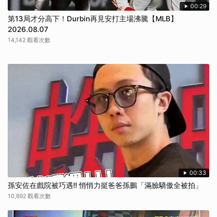
00:29
第13局才分高下！Durbin再見安打主場沸騰【MLB】
2026.08.07
14,142 觀看次數
00:33
孫安佐在戲院被巧遇!! 悄悄力挺爸爸孫鵬「滿臉驕傲全被拍」
10,892 觀看次數