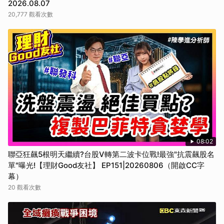
2026.08.07
20,777 觀看次數
08:02
聯亞狂飆5根明天繼續?台股V轉第二波卡位戰!最強"抗震飆股名
單"曝光!【理財Good友社】 EP151|20260806（開啟CC字
幕）
20 觀看次數