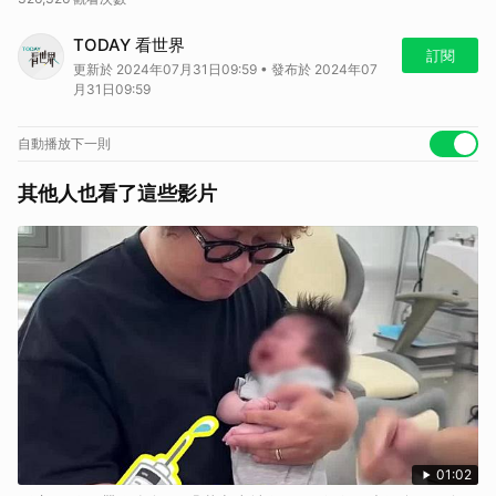
去年12月，義大利通知中國退出一帶一路，義大利是唯一加入的G7國
TODAY 看世界
家，很多人都認為義大利慘了。不過半年過去，沒見中國有什麼動作，義
訂閱
更新於 2024年07月31日09:59 • 發布於 2024年07
大利總理梅洛尼這週還應邀出訪中國五天，跟習近平見面。中、義關係看
月31日09:59
起來還好啊！義大利當時退出，很多人都說這是要聯歐抗中了，真的是這
樣嗎？梅洛尼為什麼決定這時訪中呢？
快來測：
看世界七月月考
自動播放下一則
🌏 歡迎訂閱
節目頻道
🌏 鎖定
LINE TODAY 看片
分類
其他人也看了這些影片
🌏 鎖定
LINE TODAY 國際分類
天天帶你秒懂世界大小事
01:02