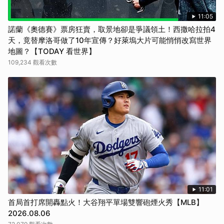
11:05
諾蘭《奧德賽》票房狂賣，取景地卻是爭議領土！西撒哈拉拍4
天，竟替摩洛哥做了10年宣傳？好萊塢大片可能悄悄改寫世界
地圖？【TODAY 看世界】
109,234 觀看次數
11:01
首局首打席開轟點火！大谷翔平單場雙響砲煙火秀【MLB】
2026.08.06