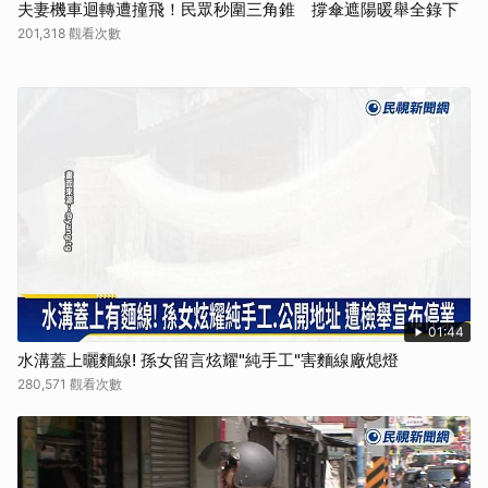
夫妻機車迴轉遭撞飛！民眾秒圍三角錐 撐傘遮陽暖舉全錄下
201,318 觀看次數
01:44
水溝蓋上曬麵線! 孫女留言炫耀"純手工"害麵線廠熄燈
280,571 觀看次數