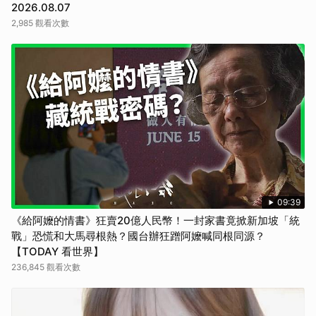
2026.08.07
2,985 觀看次數
09:39
《給阿嬤的情書》狂賣20億人民幣！一封家書竟掀新加坡「統
戰」恐慌和大馬尋根熱？國台辦狂蹭阿嬤喊同根同源？
【TODAY 看世界】
236,845 觀看次數