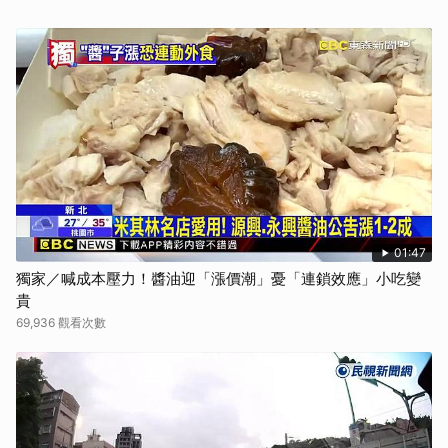
01:47
獨家／喊成本壓力！醬油迎「漲價潮」憂「連鎖效應」小吃變
貴
69,936 觀看次數