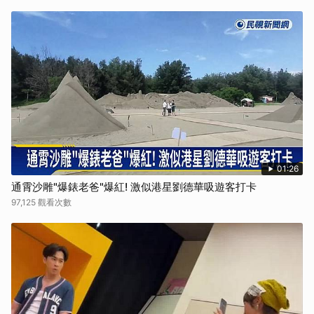
01:26
通霄沙雕"爆錶老爸"爆紅! 激似港星劉德華吸遊客打卡
97,125 觀看次數