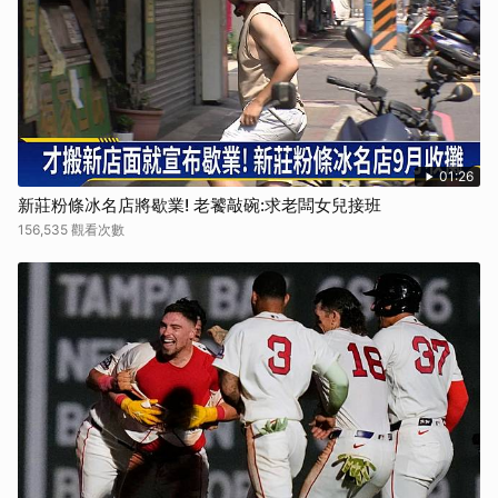
01:26
新莊粉條冰名店將歇業! 老饕敲碗:求老闆女兒接班
156,535 觀看次數