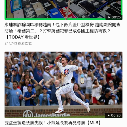
09:25
柬埔寨詐騙園區移轉越南！包下飯店蓋巨型機房 越南鐵腕開查
防淪「泰國第二」？打擊跨國犯罪已成各國主權防衛戰？
【TODAY 看世界】
241,743 觀看次數
00:20
雙盜壘製造致勝失誤！小熊延長賽再見奪勝【MLB】