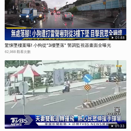
01:48
驚悚墜樓案曝! 小狗從"3樓墜落" 警調監視器畫面全曝光
62,988 觀看次數
01:33