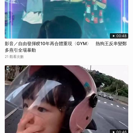
00:48
影音／自由發揮睽10年再合體重現〈GYM〉 熱狗王反串變鄭
多燕引全場暴動
21 觀看次數
00:46