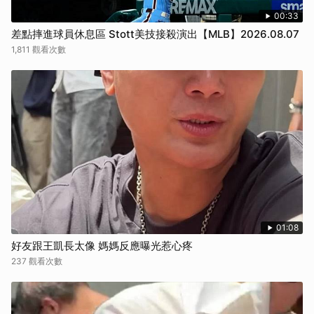
取消
00:33
差點摔進球員休息區 Stott美技接殺演出【MLB】2026.08.07
1,811 觀看次數
01:08
好友跟王凱長太像 媽媽反應曝光惹心疼
237 觀看次數