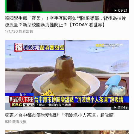
09:21
韓國學生瘋「夜叉」！空手互毆宛如鬥陣俱樂部，背後為拍片
賺流量？新型校園暴力難防止？【TODAY 看世界】
171,730 觀看次數
01:49
獨家／台中都市傳說變甜點 「消波塊小人茶凍」超吸睛
639 觀看次數