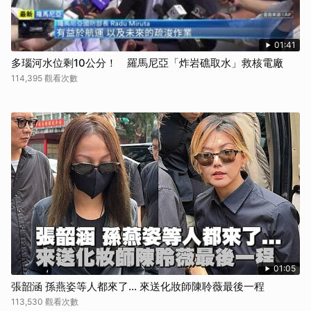
01:41
多瑙河水位剩10公分！ 羅馬尼亞「炸岩礁取水」救核電廠
114,395 觀看次數
01:05
張韶涵 孫燕姿等人都來了... 來送化妝師陳聆薇最後一程
113,530 觀看次數