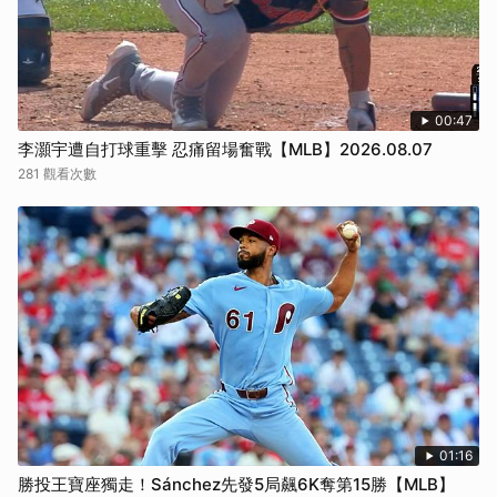
00:47
李灝宇遭自打球重擊 忍痛留場奮戰【MLB】2026.08.07
281 觀看次數
01:16
勝投王寶座獨走！Sánchez先發5局飆6K奪第15勝【MLB】