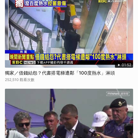
01:52
獨家／借錢結怨？代書搭電梯遭鄰「100度熱水」淋頭
252,510 觀看次數