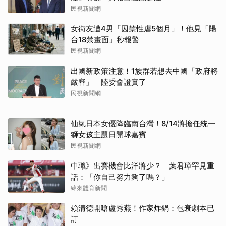
民視新聞網
女街友遭4男「囚禁性虐5個月」！他見「陽
台18禁畫面」秒報警
民視新聞網
出國新政策注意！1族群若想去中國「政府將
嚴審」 陸委會證實了
民視新聞網
仙氣日本女優降臨南台灣！8/14將擔任統一
獅女孩主題日開球嘉賓
民視新聞網
中職》出賽機會比洋將少？ 葉君璋罕見重
話：「你自己努力夠了嗎？」
緯來體育新聞
賴清德開嗆盧秀燕！作家炸鍋：包衰劇本已
訂