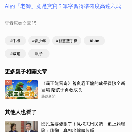
AI的「老師」竟是寶寶？單字習得準確度高達六成
查看原始文章
#手機
#青少年
#智慧型手機
#bbc
#威爾
親子
更多親子相關文章
01
《霸王龍雷奇》善良霸王龍的成長冒險全新
登場 陪孩子勇敢成長
藝點新聞
其他人也看了
國民黨要傻眼了！見柯志恩民調「追上賴瑞
隆」嗨翻 真相出爐臉超腫