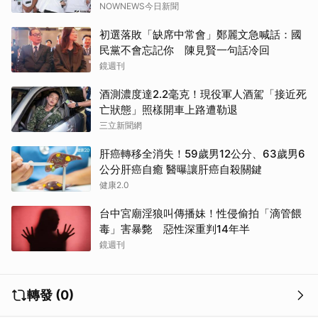
NOWNEWS今日新聞
初選落敗「缺席中常會」鄭麗文急喊話：國
民黨不會忘記你 陳見賢一句話冷回
鏡週刊
酒測濃度達2.2毫克！現役軍人酒駕「接近死
亡狀態」照樣開車上路遭勒退
三立新聞網
肝癌轉移全消失！59歲男12公分、63歲男6
公分肝癌自癒 醫曝讓肝癌自殺關鍵
健康2.0
台中宮廟淫狼叫傳播妹！性侵偷拍「滴管餵
毒」害暴斃 惡性深重判14年半
鏡週刊
轉發 (0)