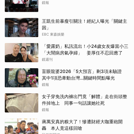
鏡報
王凱生前暴瘦引關注！經紀人曝光「關鍵主
因」
EBC 東森娛樂
「愛露奶」私訊流出！小24歲女友爆當小三
「大鬧病房氣孕婦」 姜厚任不忍回應了
鏡週刊
取消
盲眼龍婆2026「5大預言」剩3項未驗證
其中1項恐牽動台灣...關鍵時間點曝光
鏡報
女子穿免洗內褲出門竟「解體」走在街頭整
件掉地上 同事一句話讓她社死
鏡報
蔣萬安真的糗大了！慘遭財經大咖重砲開
轟 本人竟這樣回嗆