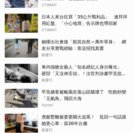
CTWANT
日本人來台狂買「35公斤戰利品」 連拜拜
用紅盤、「小心地滑」告示牌也帶回家
CTWANT
她嘆出社會後「順其自然＝萬年單身」 網
友分享實戰經驗：靠這招找真愛
鏡週刊
車內強吻女藝人「知名經紀人身分曝光」
硬辯「又沒伸舌頭」！法官判決書罕見批噁
心
鏡週刊
罕見嬌客被颱風吹落山區餓壞了 吃飽秒變
「元氣鳥」飛回大海
Styletc
煮飯暫離被婆婆關火追罵！ 尪回一句話讓
她更心寒：當26年台傭
鏡週刊