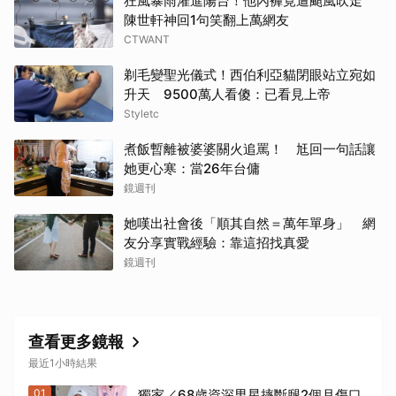
狂風暴雨灌進陽台！他內褲竟遭颱風吹走
陳世軒神回1句笑翻上萬網友
CTWANT
剃毛變聖光儀式！西伯利亞貓閉眼站立宛如
升天 9500萬人看傻：已看見上帝
Styletc
煮飯暫離被婆婆關火追罵！ 尪回一句話讓
她更心寒：當26年台傭
鏡週刊
她嘆出社會後「順其自然＝萬年單身」 網
友分享實戰經驗：靠這招找真愛
鏡週刊
查看更多鏡報
最近1小時結果
01
獨家／68歲資深男星摔斷腿2個月傷口