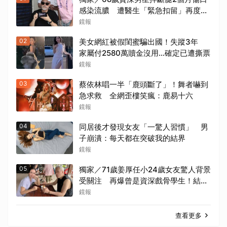
感染流膿 遭醫生「緊急扣留」再度動
刀！妻心力交瘁曝現況
鏡報
02
美女網紅被假閨蜜騙出國！失蹤3年
家屬付2580萬贖金沒用…確定已遭撕票
鏡報
03
蔡依林唱一半「鹿頭斷了」！舞者嚇到
急求救 全網歪樓笑瘋：鹿易十六
鏡報
04
同居後才發現女友「一驚人習慣」 男
子崩潰：每天都在突破我的結界
鏡報
05
獨家／71歲姜厚任小24歲女友驚人背景
受關注 再爆曾是資深戲骨學生！結識
10多年私下為人曝光
鏡報
查看更多