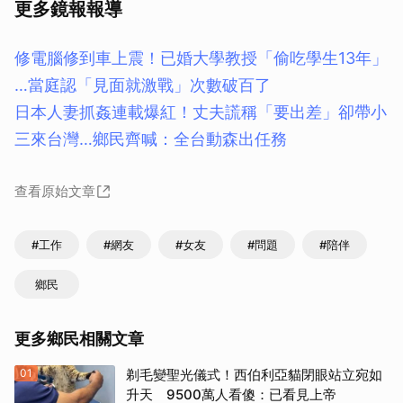
更多鏡報報導
修電腦修到車上震！已婚大學教授「偷吃學生13年」
…當庭認「見面就激戰」次數破百了
日本人妻抓姦連載爆紅！丈夫謊稱「要出差」卻帶小
三來台灣…鄉民齊喊：全台動森出任務
查看原始文章
#工作
#網友
#女友
#問題
#陪伴
鄉民
更多鄉民相關文章
01
剃毛變聖光儀式！西伯利亞貓閉眼站立宛如
升天 9500萬人看傻：已看見上帝