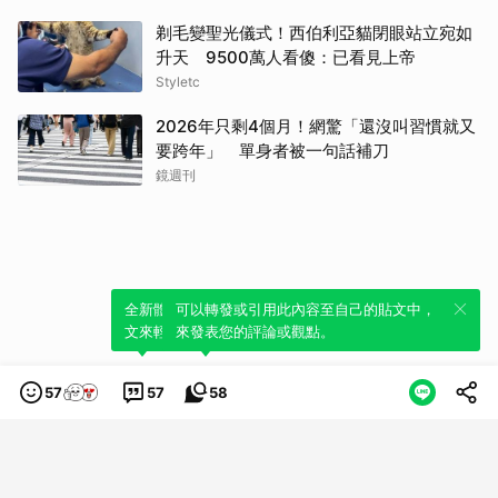
剃毛變聖光儀式！西伯利亞貓閉眼站立宛如
升天 9500萬人看傻：已看見上帝
Styletc
2026年只剩4個月！網驚「還沒叫習慣就又
要跨年」 單身者被一句話補刀
鏡週刊
全新體驗！一鍵引用此內容，透過發布貼
可以轉發或引用此內容至自己的貼文中，
文來輕鬆表達個人立場。
來發表您的評論或觀點。
57
57
58
類別
服務條款
隱私權政策
服務聲明