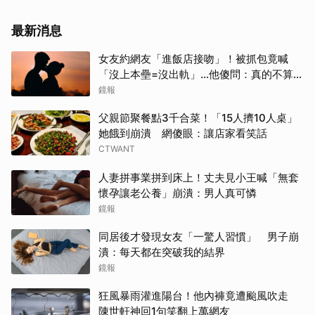
最新消息
女友約網友「進飯店接吻」！被抓包竟喊
「沒上本壘=沒出軌」…他傻問：真的不算
嗎？
鏡報
父親節聚餐點3千合菜！「15人擠10人桌」
她餓到崩潰 網傻眼：讓店家看笑話
CTWANT
人妻拼事業拼到床上！丈夫見小王喊「無套
懷孕讓老公養」崩潰：男人真可憐
鏡報
同居後才發現女友「一驚人習慣」 男子崩
潰：每天都在突破我的結界
鏡報
狂風暴雨灌進陽台！他內褲竟遭颱風吹走
陳世軒神回1句笑翻上萬網友