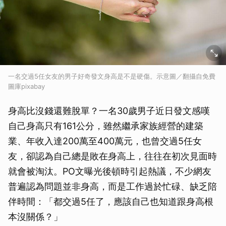
一名交過5任女友的男子好奇發文身高是不是硬傷。示意圖／翻攝自免費
圖庫pixabay
身高比沒錢還難脫單？一名30歲男子近日發文感嘆
自己身高只有161公分，雖然繼承家族經營的建築
業、年收入達200萬至400萬元，也曾交過5任女
友，卻認為自己總是敗在身高上，往往在初次見面時
就會被淘汰。PO文曝光後頓時引起熱議，不少網友
普遍認為問題並非身高，而是工作過於忙碌、缺乏陪
伴時間：「都交過5任了，應該自己也知道跟身高根
本沒關係？」