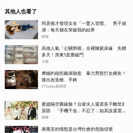
其他人也看了
同居後才發現女友「一驚人習慣」 男子崩
潰：每天都在突破我的結界
鏡報
高雄人氣「公關男模」全裸陳屍床緣 失聯
多天！房東1直覺破門
太報
摩鐵約砲拒戴保險套 暴力男怒打女網友！
搜出改造槍、手銬
ETtoday新聞雲
婆媳隔空撕破臉？台玻夫人還原長子離世2
原因 「手機千金」不忍了：如其說還需要
離開嗎？
鏡報
蔣萬安的憤怒是台灣社會的危險信號