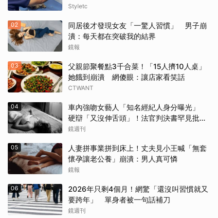
Styletc
02
同居後才發現女友「一驚人習慣」 男子崩
潰：每天都在突破我的結界
鏡報
03
父親節聚餐點3千合菜！「15人擠10人桌」
她餓到崩潰 網傻眼：讓店家看笑話
CTWANT
04
車內強吻女藝人「知名經紀人身分曝光」
硬辯「又沒伸舌頭」！法官判決書罕見批噁
心
鏡週刊
05
人妻拼事業拼到床上！丈夫見小王喊「無套
懷孕讓老公養」崩潰：男人真可憐
鏡報
06
2026年只剩4個月！網驚「還沒叫習慣就又
要跨年」 單身者被一句話補刀
鏡週刊