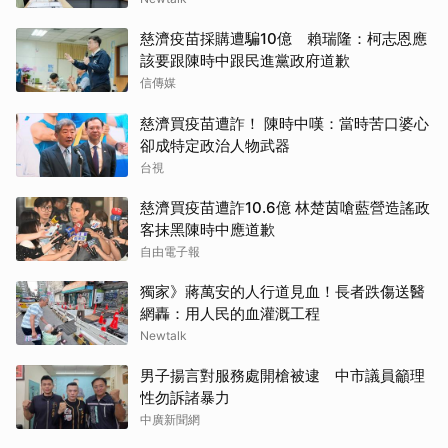
慈濟疫苗採購遭騙10億 賴瑞隆：柯志恩應
該要跟陳時中跟民進黨政府道歉
信傳媒
慈濟買疫苗遭詐！ 陳時中嘆：當時苦口婆心
卻成特定政治人物武器
台視
慈濟買疫苗遭詐10.6億 林楚茵嗆藍營造謠政
客抹黑陳時中應道歉
自由電子報
獨家》蔣萬安的人行道見血！長者跌傷送醫
網轟：用人民的血灌溉工程
Newtalk
男子揚言對服務處開槍被逮 中市議員籲理
性勿訴諸暴力
中廣新聞網