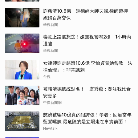
詐慈濟10.6億 道德經大師夫婦.律師遭押
媳婦百萬交保
華視新聞
毒駕上路還想逃！嫌無視警鳴2槍 1小時內
遭逮
華視新聞
女律師詐走慈濟10.6億 李怡貞曝她曾教「法
律倫理」：非常諷刺
台視
被賴清德總統點名！ 盧秀燕：關注我比食
安更多
中廣新聞網
慈濟被騙10億真的很誇張！學者：回顧當年
藍營嘴臉 最危險的是立場走在事實前面！
Newtalk