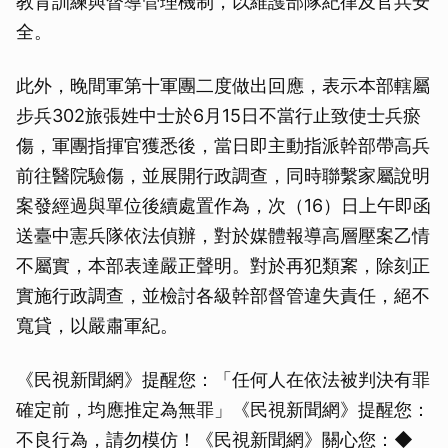
教育訓練與督導管理機制，以維護部隊紀律及官兵安
全。
此外，晚間軍第十軍團二度做出回應，表示本部轄屬
步兵302旅張姓中士於6月15日不當行止致使士兵瘀
傷，軍團指揮官獲悉後，當日即主動指派幹部帶高兵
前往醫院驗傷，並展開行政調查，同時聯繫家屬說明
案發經過與單位後續處置作為，次（16）日上午即函
送臺中憲兵隊依法偵辦，對於媒體報導高層壓案乙情
不屬實，本部表達嚴正聲明。對於再犯類䅁，除刻正
實施行政調查，並檢討各級幹部督管違失責任，絕不
寬貸，以嚴肅軍紀。
《民視新聞網》提醒您：「任何人在依法被判決有罪
確定前，均應推定為無罪」《民視新聞網》提醒您：
不良行為，請勿模仿！《民視新聞網》關心您：◆