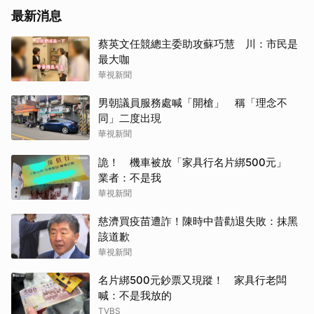
最新消息
蔡英文任競總主委助攻蘇巧慧 川：市民是
最大咖
華視新聞
男朝議員服務處喊「開槍」 稱「理念不
同」二度出現
華視新聞
詭！ 機車被放「家具行名片綁500元」
業者：不是我
華視新聞
慈濟買疫苗遭詐！陳時中昔勸退失敗：抹黑
該道歉
華視新聞
名片綁500元鈔票又現蹤！ 家具行老闆
喊：不是我放的
TVBS