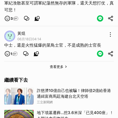
軍紀渙散甚至可謂軍紀蕩然無存的軍隊，還天天想打仗，真
可悲！
3
黃焜
06月18日04:14
中士，還是火性猛爆的菜鳥士官，不是成熟的士官長
1
查看更多
繼續看下去
詐慈濟10億自己也被騙！律師借2億給香港
通緝富商馬廷海建台北天空塔
三立新聞網
地下墳墓遷葬…挖3.6米深「已見400座」！