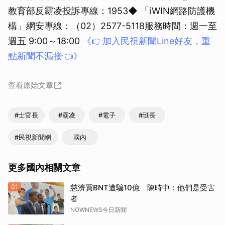
教育部反霸凌投訴專線：1953◆ 「iWIN網路防護機
構」網安專線：（02）2577-5118服務時間：週一至
週五 9:00～18:00
《👉加入民視新聞Line好友，重
點新聞不漏接👈》
查看原始文章
#士官長
#霸凌
#電子
#班長
#民視新聞網
國內
更多國內相關文章
01
慈濟買BNT遭騙10億 陳時中：他們是受害
者
NOWNEWS今日新聞