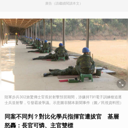
廣告（請繼續閱讀本文）
陸軍步兵302旅驚傳士官長於射擊預習期間，涉嫌持T91電子訓練槍追逐
士兵並射擊，引發霸凌爭議。示意圖非關本新聞事件（圖／民視資料照）
同案不同判？對比化學兵指揮官遭拔官 基層
怒轟：長官可憐、主官雙標