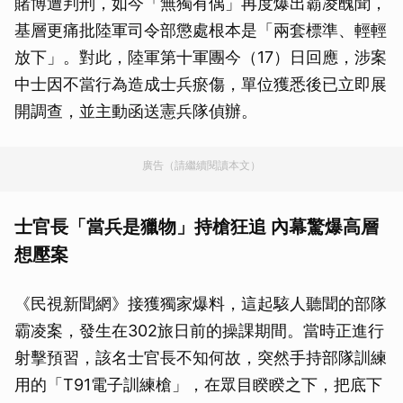
賭博遭判刑，如今「無獨有偶」再度爆出霸凌醜聞，
基層更痛批陸軍司令部懲處根本是「兩套標準、輕輕
放下」。對此，陸軍第十軍團今（17）日回應，涉案
中士因不當行為造成士兵瘀傷，單位獲悉後已立即展
開調查，並主動函送憲兵隊偵辦。
廣告（請繼續閱讀本文）
士官長「當兵是獵物」持槍狂追 內幕驚爆高層
想壓案
《民視新聞網》接獲獨家爆料，這起駭人聽聞的部隊
霸凌案，發生在302旅日前的操課期間。當時正進行
射擊預習，該名士官長不知何故，突然手持部隊訓練
用的「T91電子訓練槍」，在眾目睽睽之下，把底下