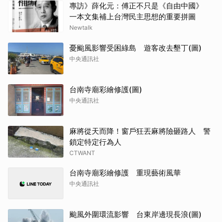
專訪》薛化元：傅正不只是《自由中國》
一本文集補上台灣民主思想的重要拼圖
Newtalk
憂颱風影響受困綠島 遊客改去墾丁(圖)
中央通訊社
台南寺廟彩繪修護(圖)
中央通訊社
麻將從天而降！窗戶狂丟麻將險砸路人 警
鎖定特定行為人
CTWANT
台南寺廟彩繪修護 重現藝術風華
中央通訊社
颱風外圍環流影響 台東岸邊現長浪(圖)