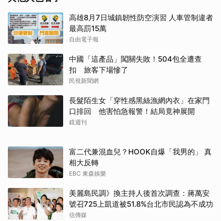
高雄8月7日城鎮韌性防空演習 人車管制違者
最高罰15萬
自由電子報
中國「這產品」闖關失敗！504包全遭查
扣 旅客下場慘了
民視新聞網
長髮陌生女「穿性感黑絲漁網內衣」在家門
口排回 他害怕急報警！結局竟神展開
鏡週刊
富二代兼混血兒？HOOK自爆「我男的」 真
相大反轉
EBC 東森娛樂
美麗島民調》換主持人後首次調查：蔣萬安
號召725上凱道被51.8%台北市民認為不成功
信傳媒