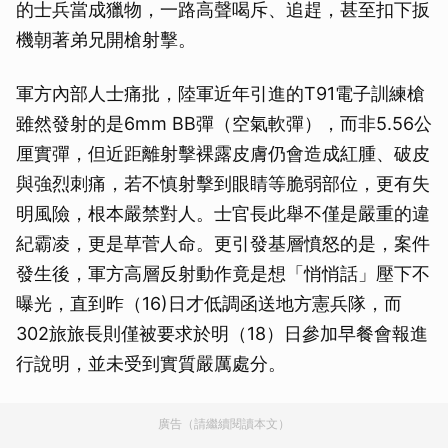
的士兵當成獵物，一路高聲喝斥、追趕，甚至扣下扳
機朝著弟兄開槍射擊。
軍方內部人士痛批，陸軍近年引進的T91電子訓練槍
雖然發射的是6mm BB彈（空氣軟彈），而非5.56公
厘實彈，但近距離射擊裸露皮膚仍會造成紅腫、破皮
與強烈刺痛，若不慎射擊到眼睛等脆弱部位，更有失
明風險，根本嚴禁對人。士官長此舉不僅是嚴重的違
紀霸凌，更是草菅人命。更引發基層憤怒的是，案件
發生後，軍方高層反射動作竟是想「悄悄話」壓下不
曝光，直到昨（16)日才低調函送地方憲兵隊，而
302旅旅長則僅被要求於明（18）日參加早餐會報進
行說明，並未受到實質嚴厲處分。
廣告（請繼續閱讀本文）