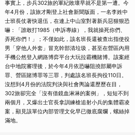
事實上，步兵302旅的軍紀敗壞早就不是第一遭。今
年4月份，該旅才剛登上社會新聞版面，一名李姓中
士班長仗著快退伍，在連上中山室對著新兵惡狠狠恐
嚇：「誰敢打1985（申訴專線），我就操死你們、
弄死你們！」；不僅如此，該名班長還被查出指使役
男「穿他人外套」冒充幹部清垃圾，甚至在營區內用
手機公然登入網路博弈平台大玩拉霸機賭博。該案經
台中地院審理後，於今年4月依恐嚇阻撓部屬申訴
罪、營區賭博罪等三罪，判處該名班長拘役110日。
沒想到4月份的法院判決與社會輿論還歷歷在目，
302旅卻完全「沒有借鏡血淋淋的案例」，短短不到
兩個月，又爆出士官長拿訓練槍追射小兵的集體霸凌
案，顯見該單位內部管理文化早已徹底腐爛，螺絲掉
滿地。