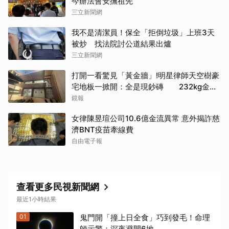
今辦法會安撫祖先
三立新聞網
我不是清潔員！保全「拒倒垃圾」上班3天
被炒 找法院討公道結果出爐
三立新聞網
打開一看驚見「黃金牆」!明星律師天空樹豪
宅地板一掀開：全是現鈔磚 232kg金山
震撼影像曝
鏡報
女律陳昱瑄公司10.6億金流異常 意外揭詐慈
濟BNT疫苗牽線費
自由電子報
查看更多民視新聞網
最近1小時結果
01
鬼門開「撞上日全食」巧到發毛！命理
師示警：深夜避開6地