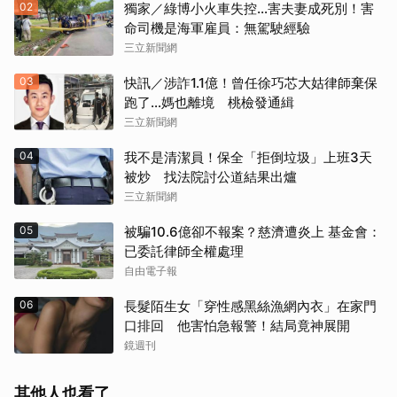
02
獨家／綠博小火車失控…害夫妻成死別！害
命司機是海軍雇員：無駕駛經驗
三立新聞網
03
快訊／涉詐1.1億！曾任徐巧芯大姑律師棄保
跑了…媽也離境 桃檢發通緝
三立新聞網
04
我不是清潔員！保全「拒倒垃圾」上班3天
被炒 找法院討公道結果出爐
三立新聞網
05
被騙10.6億卻不報案？慈濟遭炎上 基金會：
已委託律師全權處理
自由電子報
06
長髮陌生女「穿性感黑絲漁網內衣」在家門
口排回 他害怕急報警！結局竟神展開
鏡週刊
其他人也看了