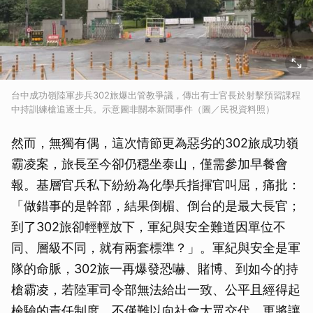
台中成功嶺陸軍步兵302旅爆出管教爭議，傳出有士官長於射擊預習課程
中持訓練槍追逐士兵。示意圖非關本新聞事件（圖／民視資料照）
然而，無獨有偶，這次情節更為惡劣的302旅成功嶺
霸凌案，旅長至今卻仍穩坐泰山，僅需參加早餐會
報。基層官兵私下紛紛為化學兵指揮官叫屈，痛批：
「做錯事的是幹部，結果倒楣、倒台的是最大長官；
到了302旅卻輕輕放下，軍紀與安全難道因單位不
同、層級不同，就有兩套標準？」。軍紀與安全是軍
隊的命脈，302旅一再爆發恐嚇、賭博、到如今的持
槍霸凌，若陸軍司令部無法給出一致、公平且經得起
檢驗的責任制度，不僅難以向社會大眾交代，更將讓