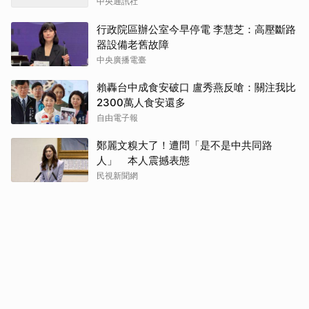
中央通訊社
行政院區辦公室今早停電 李慧芝：高壓斷路
器設備老舊故障
中央廣播電臺
賴轟台中成食安破口 盧秀燕反嗆：關注我比
2300萬人食安還多
自由電子報
鄭麗文糗大了！遭問「是不是中共同路
人」 本人震撼表態
民視新聞網