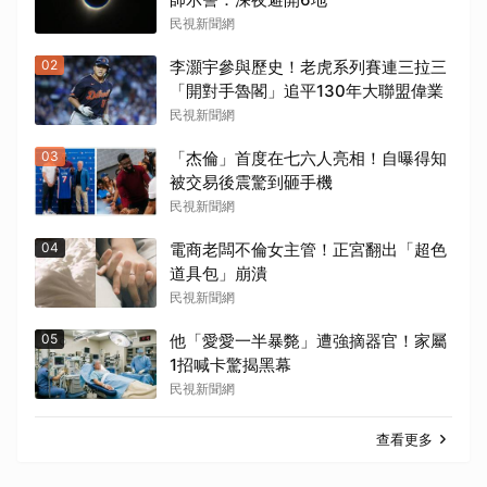
民視新聞網
02
李灝宇參與歷史！老虎系列賽連三拉三
「開對手魯閣」追平130年大聯盟偉業
民視新聞網
03
「杰倫」首度在七六人亮相！自曝得知
被交易後震驚到砸手機
民視新聞網
04
電商老闆不倫女主管！正宮翻出「超色
道具包」崩潰
民視新聞網
05
他「愛愛一半暴斃」遭強摘器官！家屬
1招喊卡驚揭黑幕
民視新聞網
查看更多