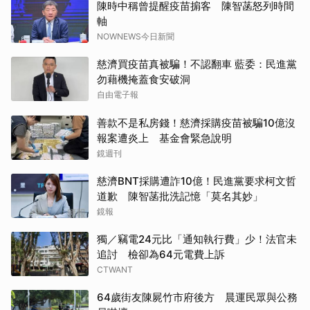
陳時中稱曾提醒疫苗掮客 陳智菡怒列時間
軸
NOWNEWS今日新聞
慈濟買疫苗真被騙！不認翻車 藍委：民進黨
勿藉機掩蓋食安破洞
自由電子報
善款不是私房錢！慈濟採購疫苗被騙10億沒
報案遭炎上 基金會緊急說明
鏡週刊
慈濟BNT採購遭詐10億！民進黨要求柯文哲
道歉 陳智菡批洗記憶「莫名其妙」
鏡報
獨／竊電24元比「通知執行費」少！法官未
追討 檢卻為64元電費上訴
CTWANT
64歲街友陳屍竹市府後方 晨運民眾與公務