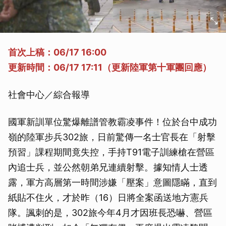
首次上稿：06/17 16:00
更新時間：06/17 17:11（更新陸軍第十軍團回應）
社會中心／綜合報導
國軍新訓單位驚爆離譜管教霸凌事件！位於台中成功
嶺的陸軍步兵302旅，日前驚傳一名士官長在「射擊
預習」課程期間竟失控，手持T91電子訓練槍在營區
內追士兵，並公然朝弟兄連續射擊。據知情人士透
露，軍方高層第一時間涉嫌「壓案」意圖隱瞞，直到
紙貼不住火，才於昨（16）日將全案函送地方憲兵
隊。諷刺的是，302旅今年4月才因班長恐嚇、營區