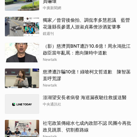
員嚇壞
中廣新聞網
獨家／曾背後偷拍、調侃李多慧惹議 藍營
花蓮縣長參選人游淑貞幕僚涉酒駕肇事
鏡週刊
（影）慈濟買BNT遭詐10.6億！周永鴻批江
啟臣當年亂罵：應向陳時中道歉
Newtalk
慈濟遭詐騙10億！綠嗆柯文哲道歉 陳智菡
直呼荒謬
Newtalk
澎湖望安長者病發 海巡漏夜馳往救援送醫
中央通訊社
社宅政策傳縮水七成內政部不認 民團今再批
政見跳票、切割蔡路線
Newtalk