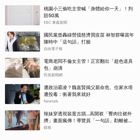
桃園小三偷吃主管喊「身體給你一天」！判
賠50萬
EBC 東森新聞
取消
國民黨曾轟綠營擋慈濟買疫苗 林智群曝當年
陳時中「這句話」打臉
自由電子報
電商老闆不倫女主管！正宮翻出「超色道具
包」崩潰
民視新聞網
遭政治霸凌？魏嘉賢揭父親命危、住家水塔
遭投毒：衝著我來就好
Newtalk
辣妹穿透視裝逛古蹟…高開衩「臀肉往裙外
擠」畫面瘋傳！導覽員「一句話」勸離被狂
讚
鏡報