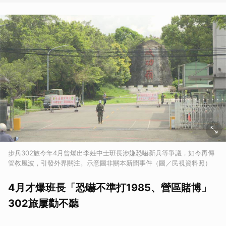
步兵302旅今年4月曾爆出李姓中士班長涉嫌恐嚇新兵等爭議，如今再傳
管教風波，引發外界關注。示意圖非關本新聞事件（圖／民視資料照）
4月才爆班長「恐嚇不準打1985、營區賭博」
302旅屢勸不聽