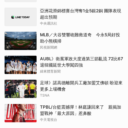
亞洲花滑錦標賽台灣奪1金5銀2銅 團隊表現
超出預期
中央通訊社
MLB／大谷雙響砲難救道奇 今永5局好投
助小熊橫掃
民視新聞網
AUBL》衛冕軍政大度過第三節亂流 72比67
退韓國延世大學闖四強
緯來體育新聞
足球》諾高德離開兵工廠加盟艾佛頓 盼迎來
更多上場機會
TSNA
TPBL/台籃震撼彈！林庭謙回來了 親揭加
盟戰神「最大原因」惹鼻酸
中天電視台