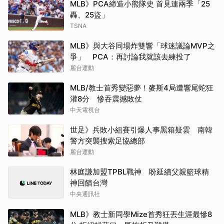
MLB》PCA締造小熊隊史 首見連兩季「25
轟、25盜」
TSNA
MLB》與大谷同場炸雙響「球迷議論MVP之
爭」 PCA：再討論我就該去練投了
麗台運動
MLB/教士首秀變惡夢！麥斯4局遭響尾蛇狂
灌8分 慘吞震撼敗仗
中天電視台
世足》兵敗小組賽引爆人事黑箱疑雲 南韓
警方突襲搜索足協總部
麗台運動
林庭謙加盟TPBL戰神 盼延續父親籃球精
神回饋台灣
中央通訊社
MLB》教士新同學Mize首秀狂丟生涯最慘8