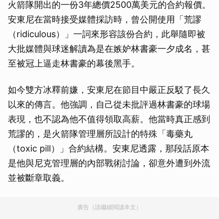
火箭隊開出的一份3年總價2500萬美元的合約報價。
安東尼在當時接受媒體採訪時，曾公開使用「荒謬
（ridiculous）」一詞來形容該份合約，此舉隨即被
大批媒體與球迷解讀為是在嫉妒林書豪一夕成名，甚
至被冠上逼走林書豪的幕後黑手。
如今雙方冰釋前嫌，安東尼在節目中嚴正反駁了長久
以來的傳言。他強調，自己從未批評過林書豪的球場
表現，也不認為他不值得領取高薪。他當時真正感到
荒謬的，是火箭隊管理層所設計的特殊「毒藥丸
（toxic pill）」合約結構。安東尼透露，那段話原本
是他與尼克管理層的內部戰術討論，卻意外遭到外流
並被斷章取義。
廣告（請繼續閱讀本文）