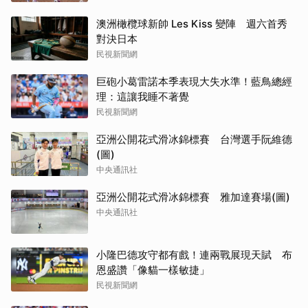
澳洲橄欖球新帥 Les Kiss 變陣 週六首秀
對決日本
民視新聞網
巨砲小葛雷諾本季表現大失水準！藍鳥總經
理：這讓我睡不著覺
民視新聞網
亞洲公開花式滑冰錦標賽 台灣選手阮維德
(圖)
中央通訊社
亞洲公開花式滑冰錦標賽 雅加達賽場(圖)
中央通訊社
小隆巴德攻守都有戲！連兩戰展現天賦 布
恩盛讚「像貓一樣敏捷」
民視新聞網