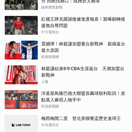
分 拒絕找藉口：既挫折又難堪
緯來體育新聞
紅襪王牌克羅謝復健進度報喜！親曝願轉後
援無自尊問題
中天電視台
震撼彈！林庭謙加盟臺台新戰神 親揭返台
最大原因
民視新聞網
林庭謙結束6年CBA生涯返台 天價加盟台
新戰神
上報
洋基菜鳥隆巴德大聯盟首轟球順利取回！差
點落入麻煩人物手中
民視新聞網
梅西梅開二度 登北美聯賽盃歷史進球王
中央通訊社