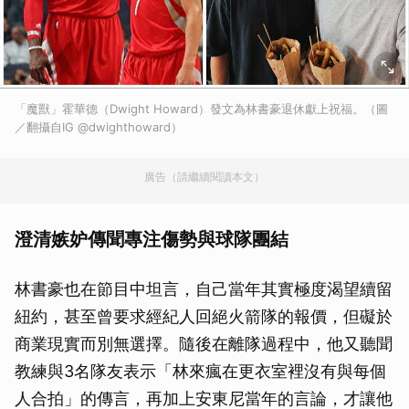
「魔獸」霍華德（Dwight Howard）發文為林書豪退休獻上祝福。（圖
／翻攝自IG @dwighthoward）
廣告（請繼續閱讀本文）
澄清嫉妒傳聞專注傷勢與球隊團結
林書豪也在節目中坦言，自己當年其實極度渴望續留
紐約，甚至曾要求經紀人回絕火箭隊的報價，但礙於
商業現實而別無選擇。隨後在離隊過程中，他又聽聞
教練與3名隊友表示「林來瘋在更衣室裡沒有與每個
人合拍」的傳言，再加上安東尼當年的言論，才讓他