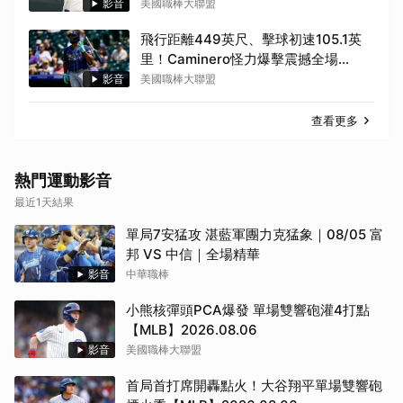
2026.08.06
影音
美國職棒大聯盟
飛行距離449英尺、擊球初速105.1英
里！Caminero怪力爆擊震撼全場
【MLB】2026.08.06
影音
美國職棒大聯盟
查看更多
熱門運動影音
最近1天結果
單局7安猛攻 湛藍軍團力克猛象｜08/05 富
邦 VS 中信｜全場精華
影音
中華職棒
小熊核彈頭PCA爆發 單場雙響砲灌4打點
【MLB】2026.08.06
影音
美國職棒大聯盟
首局首打席開轟點火！大谷翔平單場雙響砲