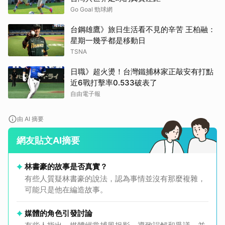
Go Goal 勁球網
台鋼雄鷹》旅日生活看不見的辛苦 王柏融：
星期一幾乎都是移動日
TSNA
日職》超火燙！台灣鐵捕林家正敲安有打點
近6戰打擊率0.533破表了
自由電子報
由 AI 摘要
網友貼文AI摘要
取消
林書豪的故事是否真實？
有些人質疑林書豪的說法，認為事情並沒有那麼複雜，
可能只是他在編造故事。
媒體的角色引發討論