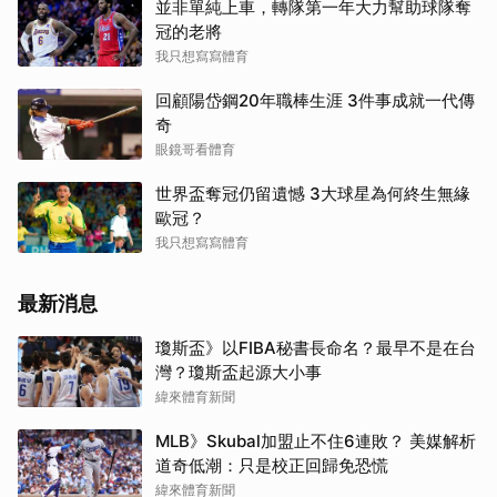
並非單純上車，轉隊第一年大力幫助球隊奪
冠的老將
我只想寫寫體育
回顧陽岱鋼20年職棒生涯 3件事成就一代傳
奇
眼鏡哥看體育
世界盃奪冠仍留遺憾 3大球星為何終生無緣
歐冠？
我只想寫寫體育
最新消息
瓊斯盃》以FIBA秘書長命名？最早不是在台
灣？瓊斯盃起源大小事
緯來體育新聞
MLB》Skubal加盟止不住6連敗？ 美媒解析
道奇低潮：只是校正回歸免恐慌
緯來體育新聞