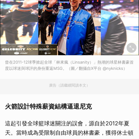
曾在2011-12球季掀起全球「林來瘋（Linsanity）」熱潮的球星林書豪首
度以球迷與球評的身份重返MSG。（圖／翻攝自X平台 @nyknicks）
廣告（請繼續閱讀本文）
火箭設計特殊薪資結構逼退尼克
這起引發全球籃球迷關注的誤會，源自於2012年夏
天。當時成為受限制自由球員的林書豪，獲得休士頓