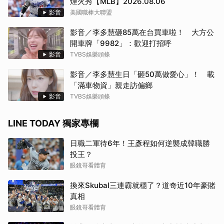
煙火秀【MLB】2026.08.06
影音
美國職棒大聯盟
影音／李多慧砸85萬在台買車啦！ 大方公
開車牌「9982」：歡迎打招呼
影音
TVBS娛樂頭條
影音／李多慧生日「砸50萬做愛心」！ 載
「滿車物資」親走訪偏鄉
影音
TVBS娛樂頭條
LINE TODAY 獨家專欄
日職二軍待6年！王彥程如何逆襲成韓職勝
投王？
眼鏡哥看體育
換來Skubal三連霸就穩了？道奇近10年豪賭
真相
眼鏡哥看體育