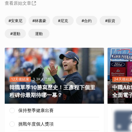
查看原始文章
#安東尼
#林書豪
#尼克
#合約
#薪資
#運動
運動
12天後結束
3.3K人已投
24天後結
韓職單季10勝寫歷史！王彥程下個里
中職A
程碑你最期待哪一幕？
全面電
保持整季健康出賽
挑戰年度個人獎項