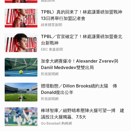
藝點新聞
TPBL》真的回來了！林庭謙重磅加盟戰神
13日將舉行加盟記者會
緯來體育新聞
TPBL／官宣確定了！林庭謙重磅加盟臺北
台新戰神
EBC 東森新聞
加拿大網賽爆冷！Alexander Zverev與
Daniil Medvedev雙雙出局
民視新聞網
體壇動態／Dillon Brooks續約太陽 傳
Donald復出公羊
民視新聞網
棒球智庫／細野晴希壓陣火腿可望一搏 建
議投注火腿獨贏、7.5大
Go Baseball 夠棒網