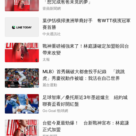
「想完成爸爸未竟的夢」
壹蘋新聞網
葉伊恬橫掃澳洲華裔好手 奪WTT橫濱冠軍
賽首勝
中央通訊社
戰神重磅補強來了！林庭謙確定加盟盼回台
帶來改變
太報
MLB》首秀飆破大都會投手紀錄 「跳跳
虎」秀慶祝動作被噓：我活在自己世界
麗台運動
足球智庫／桑托斯近3年墨超爐主 紐約城
聯賽盃看好開紅盤
Go Goal 勁球網
台籃今夏最勁爆！ 台新戰神宣布：林庭謙
正式加盟