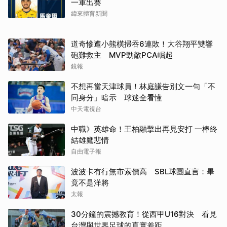
一軍出賽
緯來體育新聞
道奇慘遭小熊橫掃吞6連敗！大谷翔平雙響
砲難救主 MVP勁敵PCA崛起
鏡報
不想再當天津球員！林庭謙告別文一句「不
同身分」暗示 球迷全看懂
中天電視台
中職》英雄命！王柏融擊出再見安打 一棒終
結雄鷹悲情
自由電子報
波波卡有行無市索價高 SBL球團直言：畢
竟不是洋將
太報
30分鐘的震撼教育！從西甲U16對決 看見
台灣與世界足球的真實差距