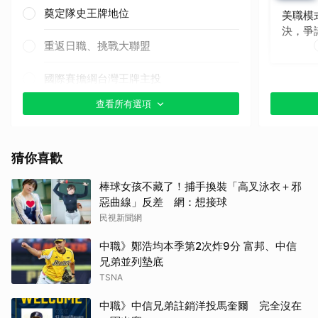
奠定隊史王牌地位
美職模
決，爭
重返日職、挑戰大聯盟
國際賽擔綱台灣王牌主投
查看所有選項
其他（歡迎貼文分享）
猜你喜歡
棒球女孩不藏了！捕手換裝「高叉泳衣＋邪
惡曲線」反差 網：想接球
民視新聞網
中職》鄭浩均本季第2次炸9分 富邦、中信
兄弟並列墊底
TSNA
中職》中信兄弟註銷洋投馬奎爾 完全沒在