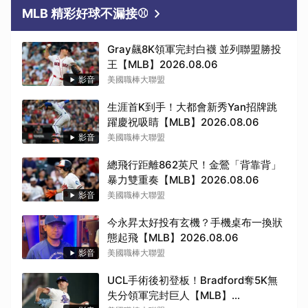
MLB 精彩好球不漏接⚾
Gray飆8K領軍完封白襪 並列聯盟勝投
王【MLB】2026.08.06
影音
美國職棒大聯盟
生涯首K到手！大都會新秀Yan招牌跳
躍慶祝吸睛【MLB】2026.08.06
影音
美國職棒大聯盟
總飛行距離862英尺！金鶯「背靠背」
暴力雙重奏【MLB】2026.08.06
影音
美國職棒大聯盟
今永昇太好投有玄機？手機桌布一換狀
態起飛【MLB】2026.08.06
影音
美國職棒大聯盟
UCL手術後初登板！Bradford奪5K無
失分領軍完封巨人【MLB】