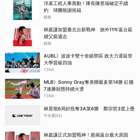
洋基工程人事異動！隊長陳昱瑞確定不續
約 球團致謝祝福
鏡報
林庭謙加盟臺北台新戰神 旅外11年返台延
續父親遺志
鏡報
AUBL》波波卡雙十坐鎮禁區 政大力退延世
大學晉級四強
TSNA
MLB》Sonny Gray奪美聯最多第14勝 紅襪
7連勝狀態持續火燙
TSNA
林昱珉6局好投奪3A第6勝 鄭宗哲3度上壘
中央通訊社
林庭謙正式加盟戰神！親揭返台最大原因