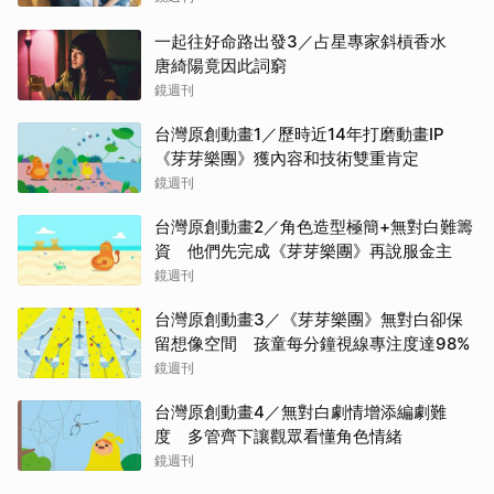
一起往好命路出發3／占星專家斜槓香水
唐綺陽竟因此詞窮
鏡週刊
台灣原創動畫1／歷時近14年打磨動畫IP
《芽芽樂團》獲內容和技術雙重肯定
鏡週刊
台灣原創動畫2／角色造型極簡+無對白難籌
資 他們先完成《芽芽樂團》再說服金主
鏡週刊
台灣原創動畫3／《芽芽樂團》無對白卻保
留想像空間 孩童每分鐘視線專注度達98%
鏡週刊
台灣原創動畫4／無對白劇情增添編劇難
度 多管齊下讓觀眾看懂角色情緒
鏡週刊