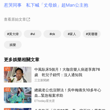
惹哭同事 私下喊「丈母娘」超Man公主抱
查看原始文章
#黃大煒
#vi
#ck
#家人
#黃珊珊
娛樂
更多娛樂相關文章
01
中風臥床5個月！大咖音樂人病逝享壽76
歲 乾兒子錯愕：沒人通知我
三立新聞網
02
總裁老公也沒辦法！吳申梅痛失10多年心
血...緊急報案求助
ETtoday星光雲