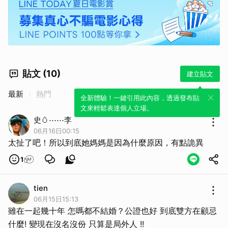
貼文 (10)
建立貼文
最新
熱門
全新體驗！一鍵引用此內容，透過發布貼
文來輕鬆表達個人立場。
史🥚⋯⋯李
06月16日00:15
太扯了吧！所以到底她媽媽是因為什麼原因，有點詭異
1
tien
06月15日15:13
雖在一起幾十年 怎嗎都不結婚？公證也好 到底雙方在顧忌
什麼! 變現在沒名沒份 只算是局外人 !!