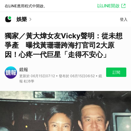
以LINE開啟
在LINE應用程式中開啟。
娛樂
登入
獨家／黃大煒女友Vicky聲明：從未想
爭產 曝找黃珊珊跨海打官司2大原
因！心疼一代巨星「走得不安心」
鏡報
訂閱
更新於 06月15日07:12 • 發布於 06月15日06:52 • 鏡
報 杜沛學