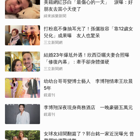
美籍網紅莎白「最傷心的一天」 淚曝：好
朋友去當小天使了
緯來娛樂新聞
打粉底不像抽耳光了！孫儷妝容「靠12歲女
兒化」成果曝 友人也驚呆
三立新聞網
結婚23年爆尪外遇！欣西亞曬夫妻合照曝
「修復內幕」：牽手卻身體僵硬
三立新聞網
幼幼台哥哥變博士藝人 李博翔情牽王欣晨
5年
鏡週刊
李博翔深夜現身商務酒店 一晚豪砸五萬元
鏡週刊
女球友緋聞翻篇了？郭台銘一家近況曝光 曾