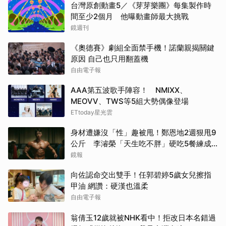
台灣原創動畫5／《芽芽樂團》每集製作時
間至少2個月 他曝動畫師最大挑戰
鏡週刊
《奧德賽》劇組全面禁手機！諾蘭親揭關鍵
原因 自己也只用翻蓋機
自由電子報
AAA第五波歌手陣容！ NMIXX、
MEOVV、TWS等5組大勢偶像登場
ETtoday星光雲
身材遭嫌沒「性」趣被甩！鄭恩地2週狠甩9
公斤 李濬榮「天生吃不胖」硬吃5餐練成
館長身材
鏡報
向佐認命交出雙手！任郭碧婷5歲女兒擦指
甲油 網讚：硬漢也溫柔
自由電子報
翁倩玉12歲就被NHK看中！拒改日本名錯過