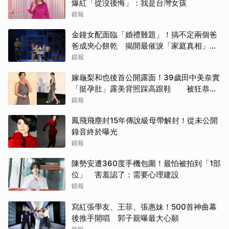
爆紅「從沒後悔」：我是台灣女孩
鏡報
金鐘女配面臨「婚禮難題」！搞不定兩個爸
爸成夾心餅乾 揭開最催淚「家庭真相」惹
全場淚崩
鏡報
嫁龜梨和也後首公開露面！39歲田中美奈實
「挺孕肚」露美背照踩高跟鞋 被狂恭喜
甜笑：謝謝大家
鏡報
鳳飛飛塵封15年傳說級母帶解封！從未公開
錄音終於曝光
鏡報
陳勢安遭360度手機包圍！最怕被拍到「1部
位」 害羞認了：需要心理建設
鏡報
寫紅張學友、王菲、張惠妹！500首神曲幕
後推手開唱 郭子親曝最大心願