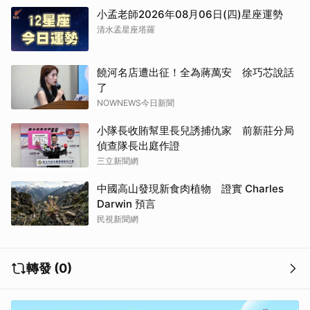
小孟老師2026年08月06日(四)星座運勢
清水孟星座塔羅
饒河名店遭出征！全為蔣萬安 徐巧芯說話
了
NOWNEWS今日新聞
小隊長收賄幫里長兒誘捕仇家 前新莊分局
偵查隊長出庭作證
三立新聞網
中國高山發現新食肉植物 證實 Charles
Darwin 預言
民視新聞網
轉發 (0)