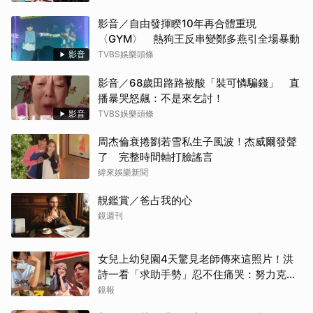
影音／自由發揮睽10年再合體重現
〈GYM〉 熱狗王反串變鄭多燕引全場暴動
影音
TVBS娛樂頭條
影音／68歲田路路被酸「裝可憐騙錢」 直
播暴哭怒飆：不是來乞討！
影音
TVBS娛樂頭條
周杰倫衰捲劉若雪私生子風波！杰威爾發聲
了 完整時間軸打臉謠言
緯來娛樂新聞
靚鑑賞／爸占我的心
鏡週刊
女兒上幼兒園4天驚見老師傳來這照片！洪
詩一看「求助手勢」忍不住痛哭：努力克服
大難關
鏡報