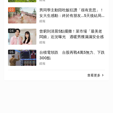
03
男同學主動陪吃飯狂讚「很有意思」！
女大生感動：終於有朋友…5天後結局
超心碎
鏡報
04
曾窮到清晨5點擺攤！菜市場「最美老
闆娘」近況曝光 遇暖男獲滿滿安全感
鏡報
05
台積電領跌 台股再戰4萬5無力、下跌
300點
鏡報
查看更多