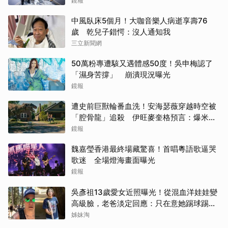
鏡報
中風臥床5個月！大咖音樂人病逝享壽76
歲 乾兒子錯愕：沒人通知我
三立新聞網
50萬粉專遭駭又遇體感50度！吳申梅認了
「濕身苦撐」 崩潰現況曝光
鏡報
遭史前巨獸輪番血洗！安海瑟薇穿越時空被
「腔骨龍」追殺 伊旺麥奎格預言：爆米花
會灑滿地
鏡報
魏嘉瑩香港最終場藏驚喜！首唱粵語歌逼哭
歌迷 全場燈海畫面曝光
鏡報
吳彥祖13歲愛女近照曝光！從混血洋娃娃變
高級臉，老爸淡定回應：只在意她踢球踢得
好不好
姊妹淘