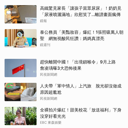
高鐵驚見家長「讓孩子當眾尿尿」！奶奶見
「尿液噴灑滿地」欣慰笑了…離譜畫面瘋傳
鏡報
泰公務員「美豔妝容」爆紅！1張照吸萬人朝
聖 網無視酸民狂讚：媽媽真漂亮
鏡週刊
趕快離開中國！「出境鎖喉令」9月上路
詹凌瑀曝3大恐怖後果
民視新聞網
人夫帶「軍中情人」上汽旅 脫光卻沒做成
原因超尷尬
民視新聞網
全裸拍片爆紅！甜美校花「放送福利」下身
沒穿好看光光
EBC 東森娛樂