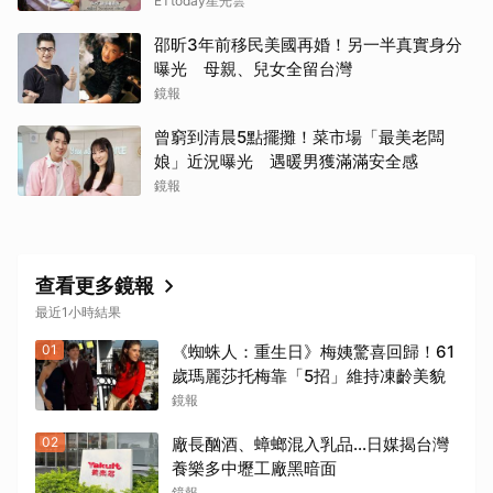
ETtoday星光雲
邵昕3年前移民美國再婚！另一半真實身分
曝光 母親、兒女全留台灣
鏡報
曾窮到清晨5點擺攤！菜市場「最美老闆
娘」近況曝光 遇暖男獲滿滿安全感
鏡報
查看更多鏡報
最近1小時結果
01
《蜘蛛人：重生日》梅姨驚喜回歸！61
歲瑪麗莎托梅靠「5招」維持凍齡美貌
鏡報
02
廠長酗酒、蟑螂混入乳品...日媒揭台灣
養樂多中壢工廠黑暗面
鏡報