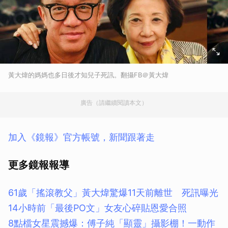
黃大煒的媽媽也多日後才知兒子死訊。翻攝FB＠黃大煒
廣告（請繼續閱讀本文）
加入《鏡報》官方帳號，新聞跟著走
更多鏡報報導
61歲「搖滾教父」黃大煒驚爆11天前離世 死訊曝光
14小時前「最後PO文」女友心碎貼恩愛合照
8點檔女星震撼爆：傅子純「顯靈」攝影棚！一動作