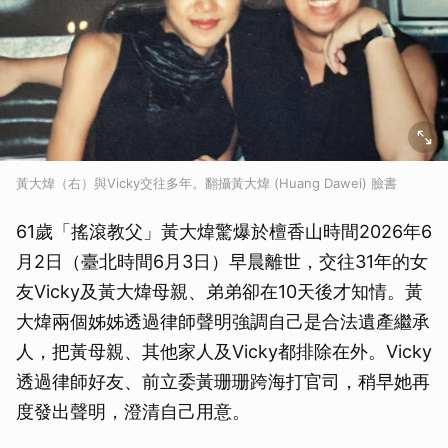
黃大煒（右）與Vicky交往多年。翻攝黃大煒 (Huang Dawei) 臉書
61歲「搖滾教父」黃大煒驚爆於檀香山時間2026年6
月2日（臺北時間6月3日）早晨離世，交往31年的女
友Vicky及黃大煒母親、弟弟卻在10天後才知情。黃
大煒兩個姊姊透過律師聲明強調自己是合法遺產繼承
人，把黃母親、其他家人及Vicky都排除在外。Vicky
透過律師好友、前立委黃珊珊跨海打官司，稍早她再
度發出聲明，澄清自己用意。