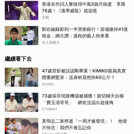
香港名作詞人黎彼得中風5個月病逝 享壽
76歲！《逃學威龍》成追憶
太報
劉在錫錄影到一半突衝銀行！當場繳掉41億
稅金，網大讚：逃稅的藝人快來看
女人我最大
繼續看下去
47歲背影被誤認剛畢業！KIMIKO親揭真實
體重網驚呆：這身材居然快60公斤？
Styletc
73歲張菲現蹤機場被捕獲！親切聊天自稱
「費玉清哥哥」 網友沒認出超後悔
CTWANT
黃明志二舅猝逝「一周才被發現」！ 他發
片悼念：我們不會忘記你