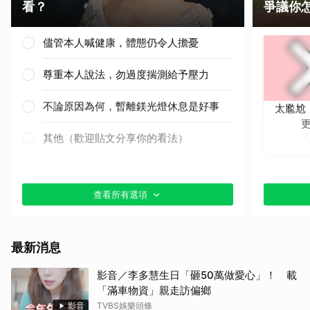
看？
爭議你
儘管本人喊健康，體態仍令人擔憂
尊重本人說法，勿過度揣測給予壓力
不論原因為何，暫離鎂光燈休息是好事
太尷尬
其他（歡迎貼文分享你的看法）
查看所有選項
最新消息
影音／李多慧生日「砸50萬做愛心」！ 載
「滿車物資」親走訪偏鄉
影音
TVBS娛樂頭條