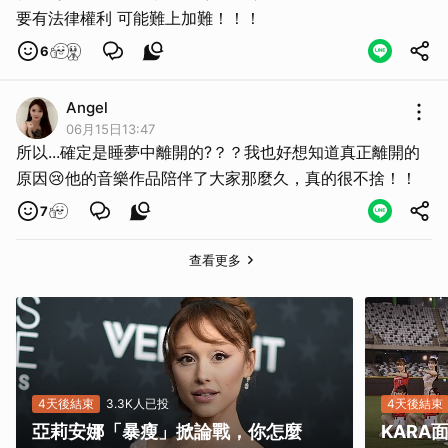
要有法律權利 可能難上加難！！！
6
Angel
06月15日13:47
所以...確定是睡夢中離開的?？？我也好想知道真正離開的
原因😢他的音樂作品陪伴了大家那麼久，真的很不捨！！
7
查看更多
取消
4天後結束
3.3K人已投
4天後結束
亞莉安娜「暴瘦」掀論戰，你怎麼
KAR