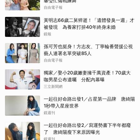
馨瑩忙備戰練舞
自由電子報
黃明志66歲二舅猝逝！「遺體發臭一週」才
被發現 為養家打拚40年終身未婚
鏡報
孫可芳也挺身！方志友、丁寧輪番聲援公視
藝人連署名單突破85人
自由電子報
獨家／娶小20歲嫩妻擁千萬資產！70歲大
咖男星公布遺囑 分配內幕曝
三立新聞網
一起往好命路出發1／占星第一品牌 唐綺陽
1秒帶入星座世界
鏡週刊
一起往好命路出發2／寫運勢書下半年都廢
了 唐綺陽瘦下來原因曝光
鏡週刊