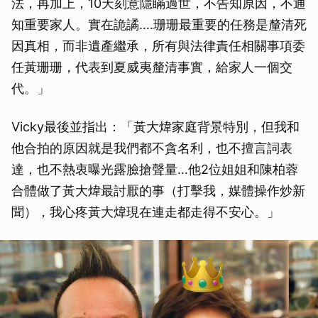
法，再加上，10天刻意隱瞞過世，不告知原因，不通
知重要家人。實在詭譎….珊珊最重要的任務是釐清死
因真相，而非遺產繼承，所有與法律責任相關事項委
任黃珊珊，代表到夏威夷釐清事實，給家人一個交
代。」
Vicky最後並指出：「黃大煒家庭背景特別，但我和
他合拍的原因就是我們都不貪名利，也不擅言詞表
達，也不熱衷曝光露臉搶聲量…他2位姐姐和陳柏蓉
合體做了黃大煒最討厭的事（打擊我，媒體操作炒新
聞），我心疼黃大煒現在連走都走得不安心。」