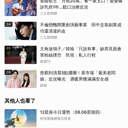
03
金曲歌王「月燒20萬」養一家五口！愛妻確
診乳癌1年…鬆口治療近況
三立新聞網
04
不倫戀醜聞重創演藝事業 田中圭靠副業成
功還清違約金
三立新聞網
05
主角放鴿子／韓瑜「只說有事」缺席見面會
害粉絲撲空 民視：私人行程
鏡週刊
06
曾窮到清晨5點擺攤！菜市場「最美老闆
娘」近況曝光 遇暖男獲滿滿安全感
鏡報
其他人也看了
12星座今日運勢〈08.06星期四〉
科技紫微網每日星座