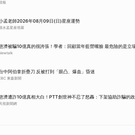
鏡報
小孟老師2026年08月09日(日)星座運勢
清水孟星座塔羅
慈濟被騙10億真的很誇張！學者：回顧當年藍營嘴臉 最危險的是立
Newtalk
台中阿伯拿折疊刀 反被打到「眼凸、爆血」昏迷
EBC 東森新聞
慈濟遭詐10億真相大白！PTT創世神不忍了怒轟：下架協助詐騙的
民視新聞網