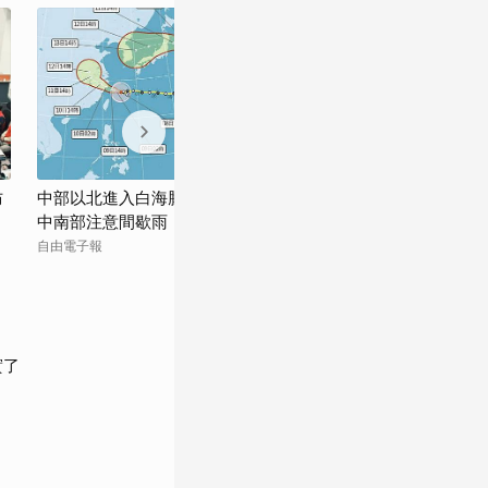
防
中部以北進入白海豚「風雨搖滾區」 明晚
颱風》白海豚颱
中南部注意間歇雨
橋今晚9時起預
自由電子報
SPN.新聞網
實了