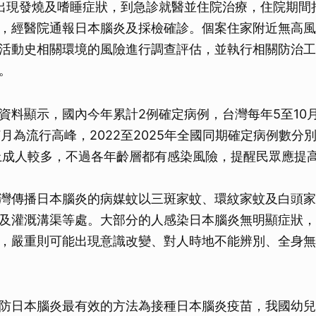
出現發燒及嗜睡症狀，到急診就醫並住院治療，住院期間
，經醫院通報日本腦炎及採檢確診。個案住家附近無高風
活動史相關環境的風險進行調查評估，並執行相關防治工
。
資料顯示，國內今年累計2例確定病例，台灣每年5至10
月為流行高峰，2022至2025年全國同期確定病例數分別
上成人較多，不過各年齡層都有感染風險，提醒民眾應提
灣傳播日本腦炎的病媒蚊以三斑家蚊、環紋家蚊及白頭家
及灌溉溝渠等處。大部分的人感染日本腦炎無明顯症狀，
，嚴重則可能出現意識改變、對人時地不能辨別、全身無
防日本腦炎最有效的方法為接種日本腦炎疫苗，我國幼兒