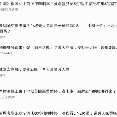
中職》複製貼上前役逆轉劇本！黃韋盛雙安3打點 中信兄弟6比1踢
緯來體育新聞
婆媳隔空撕破臉？台玻夫人還原長子離世2原因 「手機千金」不忍
開嗎？
鏡報
飛機餐發這果汁爆「廁所之亂」？乘客崩潰：差點丟大臉 醫揭3類
CTWANT
陳嘉宏專欄：要刪就刪 各人造業各人擔
鏡報
再槓演藝工會！池秋美開轟曹雨婷：賓士車、紐約豪宅的錢哪裡來？
三立新聞網
前恩客變砲友？酒店妹控強押性侵 法官看LINE傻眼：還叫人家買