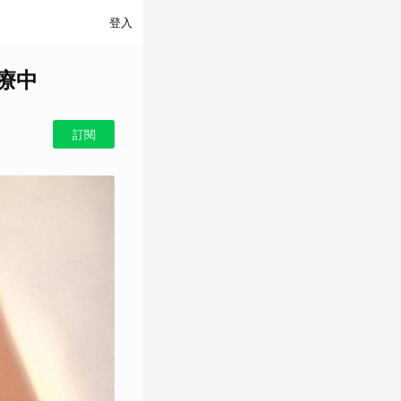
登入
療中
訂閱