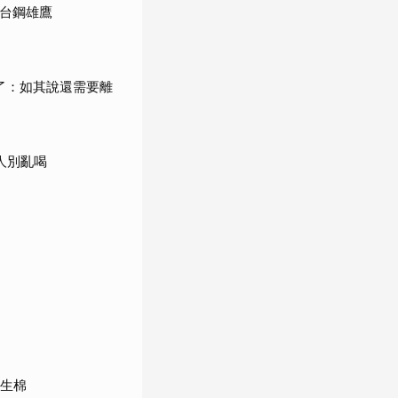
館台鋼雄鷹
了：如其說還需要離
人別亂喝
衛生棉