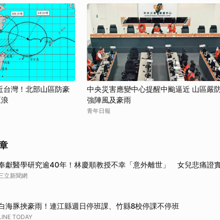
近台灣！北部山區防豪
中央災害應變中心提醒中颱逼近 山區嚴
巨浪
強陣風及豪雨
青年日報
章
奉獻醫學研究逾40年！林慶順教授不幸「意外離世」 女兒悲痛證
三立新聞網
白海豚挾豪雨！連江縣週日停班課、竹縣8校停課不停班
LINE TODAY