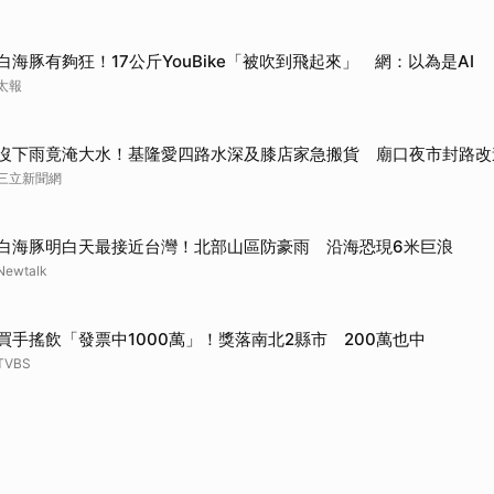
取消
白海豚有夠狂！17公斤YouBike「被吹到飛起來」 網：以為是AI
太報
沒下雨竟淹大水！基隆愛四路水深及膝店家急搬貨 廟口夜市封路改
三立新聞網
白海豚明白天最接近台灣！北部山區防豪雨 沿海恐現6米巨浪
Newtalk
買手搖飲「發票中1000萬」！獎落南北2縣市 200萬也中
TVBS