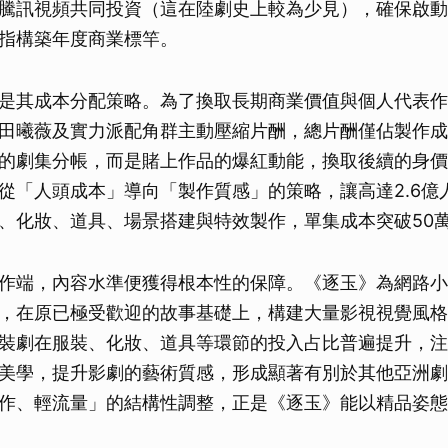
騰訊視頻共同投資（這在陸劇史上較為少見），確保啟動
指構築年度商業標竿。
是其成本分配策略。為了換取長期商業價值與個人代表作
田曦薇及實力派配角群主動壓縮片酬，總片酬僅佔製作成
的劇集分帳，而是賭上作品的爆紅動能，換取後續的身價
從「人頭成本」導向「製作質感」的策略，讓高達2.6億
、化妝、道具、場景搭建與特效製作，單集成本突破50
作端，內容水準便獲得根本性的保障。《逐玉》為網路小
，在原已極受歡迎的故事基礎上，構建大量影視視覺風格
裝劇在服裝、化妝、道具等環節的投入占比普遍提升，注
美學，提升影劇的藝術質感，形成顯著有別於其他亞洲劇
作、輕流量」的結構性調整，正是《逐玉》能以精品姿態