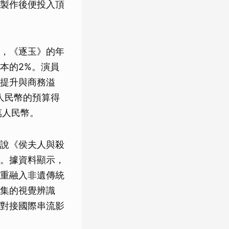
製作後便投入頂
，《逐玉》的年
本的2%。演員
提升與商務溢
人民幣的預算得
萬人民幣。
說《侯夫人與殺
。據資料顯示，
重融入非遺傳統
集的視覺辨識
對接國際串流影