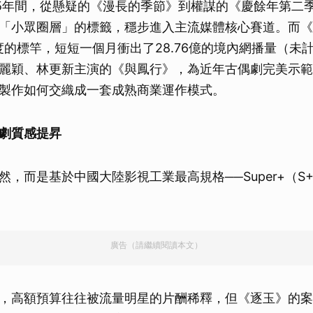
2025年間，從懸疑的《漫長的季節》到權謀的《慶餘年第二
「小眾圈層」的標籤，穩步進入主流媒體核心賽道。而《
季度的標竿，短短一個月衝出了28.76億的境內網播量（未
麗穎、林更新主演的《與鳳行》，為近年古偶劇完美示範
製作如何交織成一套成熟商業運作模式。
劇質感提昇
然，而是基於中國大陸影視工業最高規格──Super+（S
廣告（請繼續閱讀本文）
，高額預算往往被流量明星的片酬稀釋，但《逐玉》的案