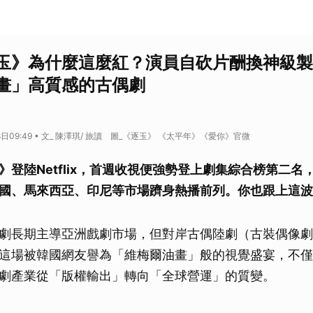
玉》為什麼這麼紅？演員自砍片酬換神級製
畫」高質感的古偶劇
8日09:49 • 文_ 陳澤琪/ 旅讀 圖_《逐玉》 《太平年》《愛你》官微
》登陸Netflix，首週收視便強勢登上劇集綜合榜第二名
國、馬來西亞、印尼等市場躋身熱播前列。你也跟上這波
劇長期主導亞洲戲劇市場，但對岸古偶陸劇（古裝偶像劇
這場被韓國網友譽為「維梅爾油畫」般的視覺盛宴，不僅
劇產業從「版權輸出」轉向「全球營運」的質變。