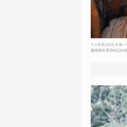
↑↓作為2026 年
慶傑擅長運用特定的場