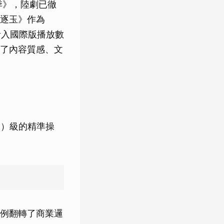
季》，陸劇已徹
逐玉》作為
計入國際版播放數
了內容質感、文
+）級的精準操
例翻轉了商業邏