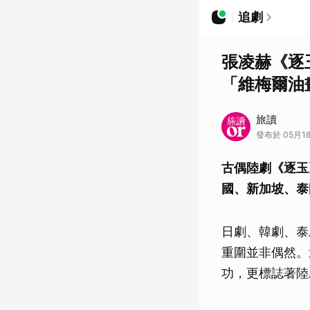
追劇
張凌赫《逐
「維梅爾油
旅讀
發布於 05月1
古偶陸劇《逐玉
國、新加坡、泰
日劇、韓劇、泰
重圍並非偶然。
功，更標誌著陸