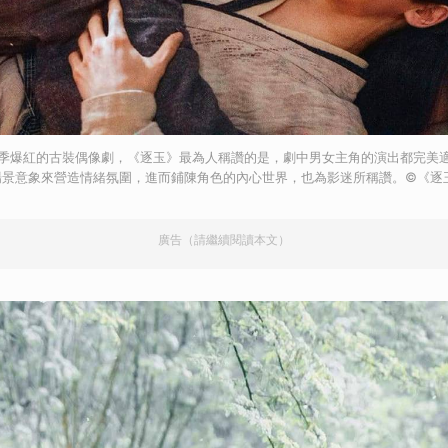
第一季爆紅的古裝偶像劇，《逐玉》最為人稱讚的是，劇中男女主角的演出都完美
景意象來營造情緒氛圍，進而鋪陳角色的內心世界，也為影迷所稱讚。©《逐玉
廣告（請繼續閱讀本文）