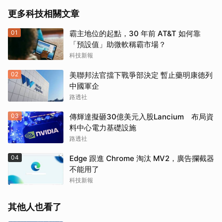
更多科技相關文章
01
霸主地位的起點，30 年前 AT&T 如何靠
「預設值」助微軟稱霸市場？
科技新報
02
美聯邦法官擋下戰爭部決定 暫止藥明康德列
中國軍企
路透社
03
傳輝達擬砸30億美元入股Lancium 布局資
料中心電力基礎設施
路透社
04
Edge 跟進 Chrome 淘汰 MV2，廣告攔截器
不能用了
科技新報
其他人也看了