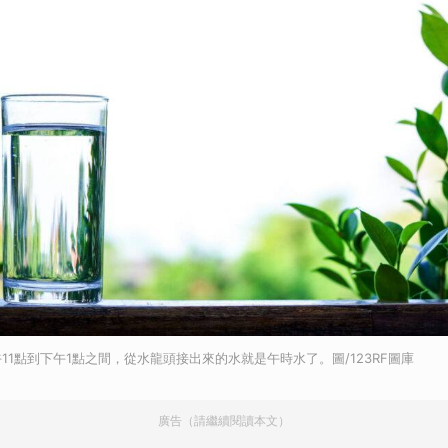
11點到下午1點之間，從水龍頭接出來的水就是午時水了。圖/123RF圖庫
廣告（請繼續閱讀本文）