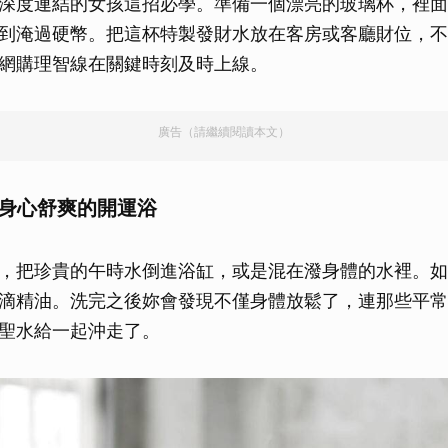
深度連結的女孩這招必學。準備一個漂亮的玻璃杯，裡面
取消
到淹過硬幣。把這杯特製發財水放在客房或客廳財位，不
網購理智線在關鍵時刻及時上線。
廣告（請繼續閱讀本文）
個身心舒爽的開運浴
，把珍貴的午時水倒進浴缸，或是混在潑身體的水裡。如
滴精油。洗完之後妳會發現不僅身體放鬆了，連那些平常
聖水給一起沖走了。