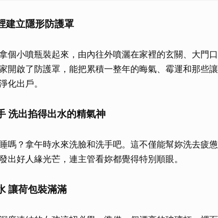
裡建立隱形防護罩
拿個小噴瓶裝起來，由內往外噴灑在家裡的玄關、大門口
家開啟了防護罩，能把累積一整年的晦氣、霉運和那些讓
淨化出戶。
手 洗出掐得出水的精氣神
睡嗎？拿午時水來洗臉和洗手吧。這不僅能幫妳洗去疲憊
發出好人緣光芒，連主管看妳都覺得特別順眼。
水 讓荷包裝滿滿