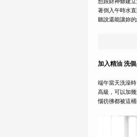
想跟財神爺建立
著倒入午時水直
聽說還能讓妳的
加入精油 洗
端午當天洗澡時
高級，可以加幾
惱彷彿都被這桶