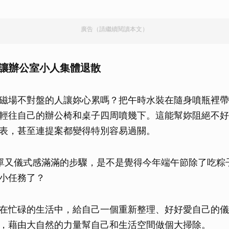
廣告（請繼續閱讀本文）
 讓辦公室小人集體退散
磁場不對盤的人讓妳心累嗎？把午時水裝在隨身噴瓶裡帶
輕往自己的辦公椅和桌子四周噴幾下。這能幫妳阻絕不好
表，甚至連提案都變得特別容易過關。
單又儀式感滿滿的步驟，是不是覺得今年端午節除了吃粽
小任務了？
在忙碌的生活中，給自己一個重新整理、好好愛自己的儀
，藉由大自然的力量幫自己和生活空間做個大掃除。