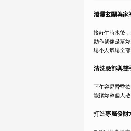
潑灑玄關為家
接好午時水後，
動作就像是幫妳
場小人氣場全部
清洗臉部與雙
下午容易昏昏欲
能讓妳整個人散
打造專屬發財