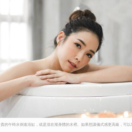
珍貴的午時水倒進浴缸，或是混在潑身體的水裡。如果想讓儀式感更高級，可以