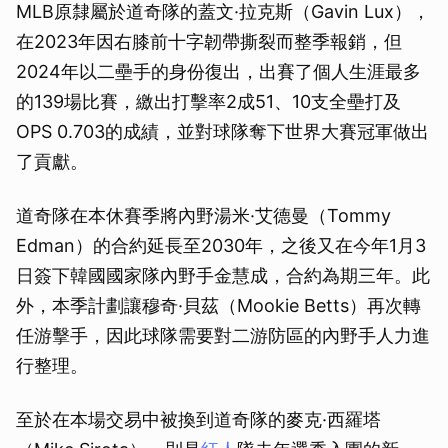
MLB原隸屬於道奇隊的蓋文·拉克斯（Gavin Lux），
在2023年因右膝前十字韌帶撕裂而整季報銷，但
2024年以二壘手的身份復出，出賽了個人生涯最多
的139場比賽，繳出打擊率2成51、10支全壘打及
OPS 0.703的成績，並對球隊奪下世界大賽冠軍做出
了貢獻。
道奇隊在本休賽季將內野湯米·艾德曼（Tommy
Edman）的合約延長至2030年，之後又在今年1月3
日簽下韓國國家隊內野手金慧成，合約為期三年。此
外，本季計劃讓穆奇·貝茲（Mookie Betts）再次轉
任游擊手，因此球隊需要對二游防區的內野手人力進
行整理。
至於在本場交易中被換到道奇隊的麥克·西羅塔