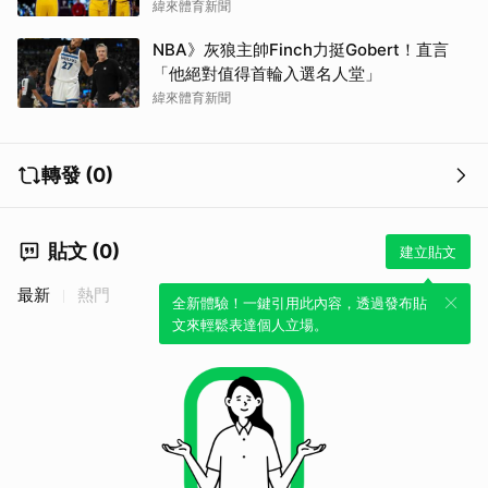
Doncic
緯來體育新聞
NBA》灰狼主帥Finch力挺Gobert！直言
「他絕對值得首輪入選名人堂」
緯來體育新聞
轉發 (0)
貼文 (0)
建立貼文
最新
熱門
全新體驗！一鍵引用此內容，透過發布貼
文來輕鬆表達個人立場。