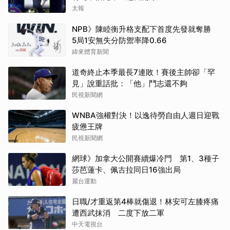
太報
NPB》陳睦衡升格支配下首度先發就奪勝
5局1安無失分防禦率降0.66
緯來體育新聞
道奇終止本季最長7連敗！賽後主帥卻「罕
見」說重話批：「他」鬥志還不夠
民視新聞網
WNBA強權對決！以逸待勞自由人週日迎戰
疲憊王牌
民視新聞網
網球》加拿大公開賽續爆冷門 第1、3種子
莎芭蓮卡、佩古拉同日16強出局
麗台運動
日職/才重返第4棒就傷退！林安可左膝疼痛
遭西武抹消 二度下放二軍
中天電視台