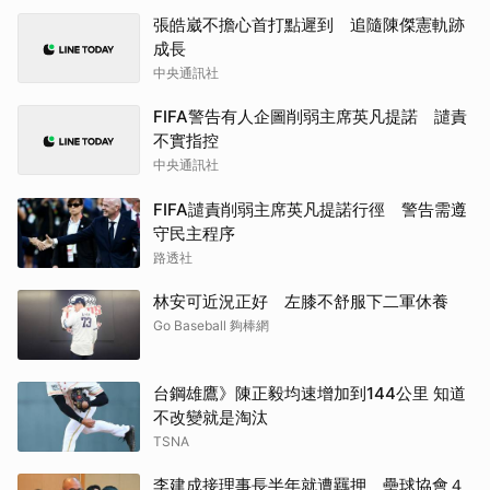
張皓崴不擔心首打點遲到 追隨陳傑憲軌跡
成長
中央通訊社
FIFA警告有人企圖削弱主席英凡提諾 譴責
不實指控
中央通訊社
FIFA譴責削弱主席英凡提諾行徑 警告需遵
守民主程序
路透社
林安可近況正好 左膝不舒服下二軍休養
Go Baseball 夠棒網
台鋼雄鷹》陳正毅均速增加到144公里 知道
不改變就是淘汰
TSNA
李建成接理事長半年就遭羈押 壘球協會４