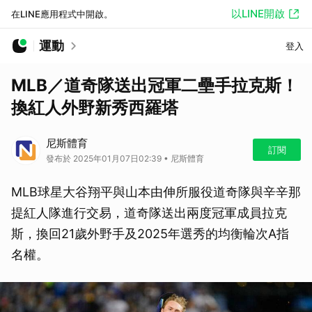
以LINE開啟
在LINE應用程式中開啟。
運動
登入
MLB／道奇隊送出冠軍二壘手拉克斯！
換紅人外野新秀西羅塔
尼斯體育
訂閱
發布於 2025年01月07日02:39 • 尼斯體育
MLB球星大谷翔平與山本由伸所服役道奇隊與辛辛那
提紅人隊進行交易，道奇隊送出兩度冠軍成員拉克
斯，換回21歲外野手及2025年選秀的均衡輪次A指
名權。