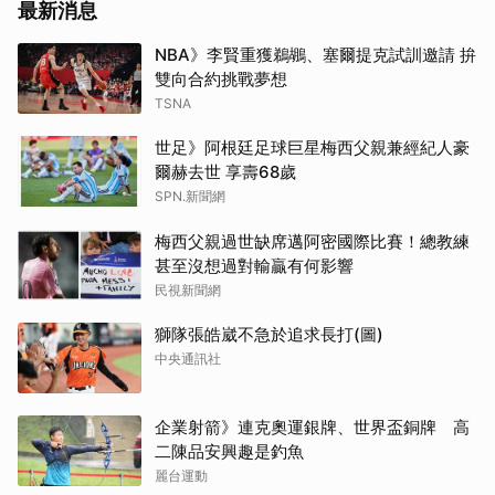
最新消息
NBA》李賢重獲鵜鶘、塞爾提克試訓邀請 拚
雙向合約挑戰夢想
TSNA
世足》阿根廷足球巨星梅西父親兼經紀人豪
爾赫去世 享壽68歲
SPN.新聞網
梅西父親過世缺席邁阿密國際比賽！總教練
甚至沒想過對輸贏有何影響
民視新聞網
獅隊張皓崴不急於追求長打(圖)
中央通訊社
企業射箭》連克奧運銀牌、世界盃銅牌 高
二陳品安興趣是釣魚
麗台運動