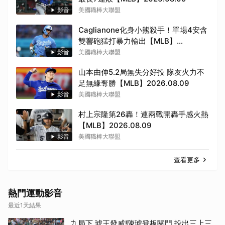
影音
美國職棒大聯盟
Caglianone化身小熊殺手！單場4安含
雙響砲猛打暴力輸出【MLB】
2026.08.09
影音
美國職棒大聯盟
山本由伸5.2局無失分好投 隊友火力不
足無緣奪勝【MLB】2026.08.09
影音
美國職棒大聯盟
村上宗隆第26轟！連兩戰開轟手感火熱
【MLB】2026.08.09
影音
美國職棒大聯盟
查看更多
熱門運動影音
最近1天結果
九局下 琥王發威!陳琥登板關門 投出三上三