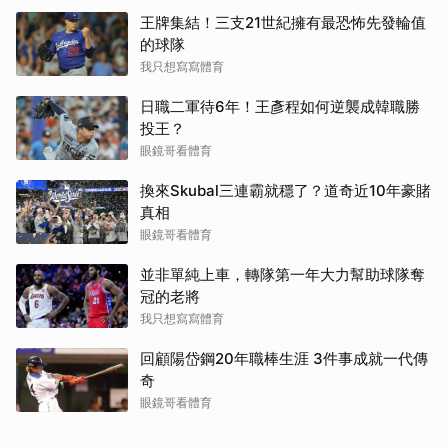
王牌集結！三支21世紀擁有最恐怖先發輪值
的球隊
我只想寫寫體育
日職二軍待6年！王彥程如何逆襲成韓職勝
投王？
眼鏡哥看體育
換來Skubal三連霸就穩了？道奇近10年豪賭
真相
眼鏡哥看體育
並非單純上車，轉隊第一年大力幫助球隊奪
冠的老將
我只想寫寫體育
回顧陽岱鋼20年職棒生涯 3件事成就一代傳
奇
眼鏡哥看體育