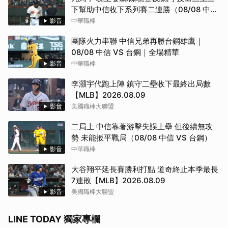
下幫助中信收下系列賽二連勝（08/08 中信
VS 台鋼）
影音
中華職棒
取消
團隊火力串聯 中信兄弟再勝台鋼雄鷹｜
08/08 中信 VS 台鋼｜全場精華
影音
中華職棒
李灝宇代跑上陣 鎮守二壘收下最終出局數
【MLB】2026.08.09
影音
美國職棒大聯盟
二局上 中信靠著游擊失誤上壘 但後續無攻
勢 未能扳平戰局（08/08 中信 VS 台鋼）
影音
中華職棒
大谷翔平延長賽勝利打點 道奇終止本季最長
7連敗【MLB】2026.08.09
影音
美國職棒大聯盟
LINE TODAY 獨家專欄