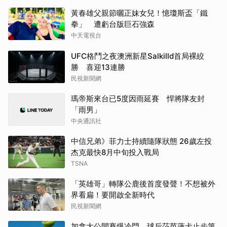
黃春雄父親節曬正妹女兒！憶瓊斯盃「鐵
拳」 遭虧台版巨石強森
中天電視台
UFC格鬥之夜澳洲新星Salkilld首局裸絞
勝 喜迎13連勝
民視新聞網
瑪帝斯來台已5度因雨延賽 悍將隊友封
「雨男」
中央通訊社
中信兄弟》菲力士持續隨隊狀態 26歲左投
杰克最快8月中旬投入戰局
TSNA
「英雄哥」轉隊公鹿後首度發聲！不想被外
界看扁！要開啟全新時代
民視新聞網
加拿大公開賽爆冷門 球后莎芭蓮卡止步第