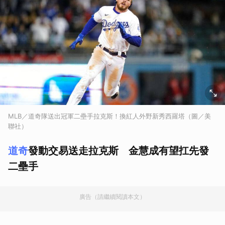
MLB／道奇隊送出冠軍二壘手拉克斯！換紅人外野新秀西羅塔（圖／美
聯社）
道奇
發動交易送走拉克斯 金慧成有望扛先發
二壘手
廣告（請繼續閱讀本文）