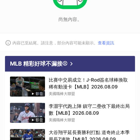
尚無內容。
內容已至結尾。請注意，部分內容可能未顯示。
查看資訊
MLB 精彩好球不漏接⚾
比賽中交易成立！J-Rod簽名球棒換取
稀有動漫卡【MLB】2026.08.09
影音
美國職棒大聯盟
李灝宇代跑上陣 鎮守二壘收下最終出局
數【MLB】2026.08.09
影音
美國職棒大聯盟
大谷翔平延長賽勝利打點 道奇終止本季
最長7連敗【MLB】2026.08.09