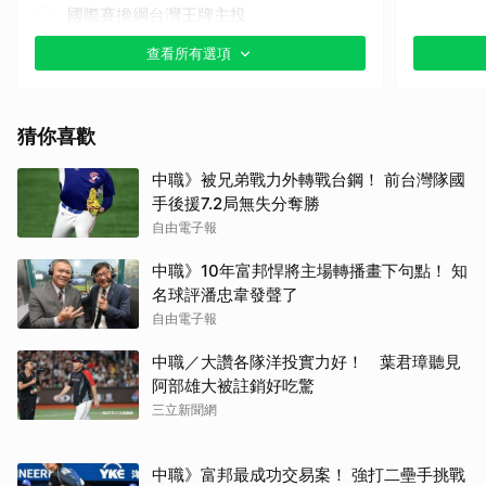
國際賽擔綱台灣王牌主投
查看所有選項
其他（歡迎貼文分享）
猜你喜歡
中職》被兄弟戰力外轉戰台鋼！ 前台灣隊國
手後援7.2局無失分奪勝
自由電子報
中職》10年富邦悍將主場轉播畫下句點！ 知
名球評潘忠韋發聲了
自由電子報
中職／大讚各隊洋投實力好！ 葉君璋聽見
阿部雄大被註銷好吃驚
三立新聞網
中職》富邦最成功交易案！ 強打二壘手挑戰