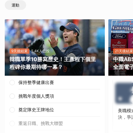
運動
9天後結束
5.4K人已投
21天後結束
韓職單季10勝寫歷史！王彥程下個里
中職A
程碑你最期待哪一幕？
全面電
保持整季健康出賽
挑戰年度個人獎項
奠定隊史王牌地位
美職模
決，爭
重返日職、挑戰大聯盟