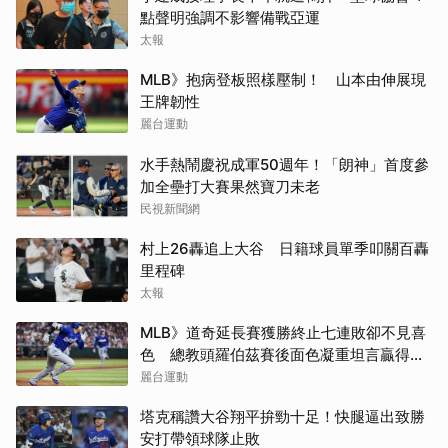
點聲明強調不影響備戰亞運
太報
MLB》抱病登板照樣壓制！ 山本由伸展現
王牌韌性
麗台運動
水手熱鬧慶祝成軍50週年！「朗神」首度參
加全壘打大賽果然寶刀未老
民視新聞網
村上26轟追上大谷 日籍球員單季叩關百轟
里程碑
太報
MLB》道奇延長賽獲勝終止七連敗卻不見喜
色 總教頭羅伯茲賽後面色凝重坦言贏得辛
苦
麗台運動
塔克稱讚大谷翔平拚勁十足！快腿逼出致勝
安打帶領球隊止敗