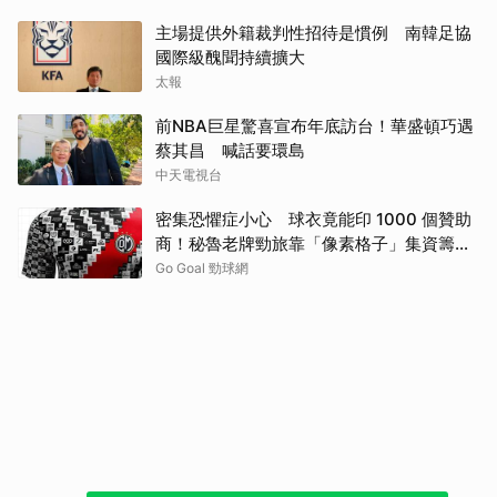
主場提供外籍裁判性招待是慣例 南韓足協
國際級醜聞持續擴大
太報
前NBA巨星驚喜宣布年底訪台！華盛頓巧遇
蔡其昌 喊話要環島
中天電視台
密集恐懼症小心 球衣竟能印 1000 個贊助
商！秘魯老牌勁旅靠「像素格子」集資籌得
7.5 萬美元
Go Goal 勁球網