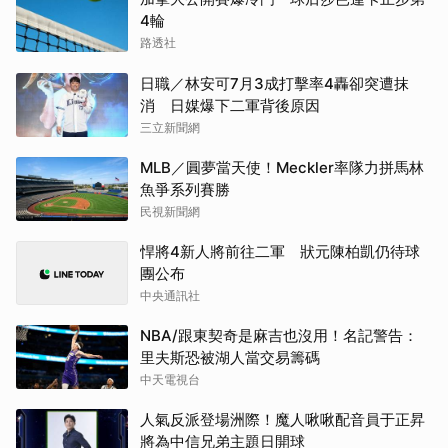
4輪
路透社
日職／林安可7月3成打擊率4轟卻突遭抹
消 日媒爆下二軍背後原因
三立新聞網
MLB／圓夢當天使！Meckler率隊力拼馬林
魚爭系列賽勝
民視新聞網
悍將4新人將前往二軍 狀元陳柏凱仍待球
團公布
中央通訊社
NBA/跟東契奇是麻吉也沒用！名記警告：
里夫斯恐被湖人當交易籌碼
中天電視台
人氣反派登場洲際！魔人啾啾配音員于正昇
將為中信兄弟主題日開球