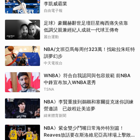
李凱威霸業
自由電子報
足球》豪爾赫辭世足壇巨星梅西痛失依靠
低調父親兼經紀人成就一代球王傳奇
麗台運動
NBA/文班亞馬每周付323萬！找歐拉朱旺特
訓夢幻步
中天電視台
WNBA》符合自我認同與包容規範 前NBA
中鋒宣布加入WNBA選秀
TSNA
NBA》李賢重接到鵜鶘和塞爾提克迷你訓練
營邀請 已啟程赴美追夢
緯來體育新聞
NBA》紫金雙少鬥嘴日常海外特別篇！
Reaves放話要在斯洛維尼亞高球場上擊敗