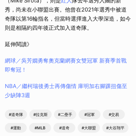
（Mike Sirota），則是
紅人
隊去年選秀入團的新
秀，尚未在小聯盟出賽。他曾在2021年選秀中被道
奇隊以第16輪指名，但當時選擇進入大學深造，如今
則是相隔約四年後正式加入道奇隊。
延伸閱讀》
網球／吳芳嫺勇奪奧克蘭網賽女雙冠軍 新賽季首戰
即奪冠！
NBA／繼柯瑞後勇士再傳傷情 庫明加右腳踝扭傷至
少缺陣3週
#道奇隊
#拉克斯
#二壘手
#冠軍
#交易
#運動
#MLB
#道奇
#大聯盟
#大谷翔平