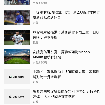
民視新聞網
「從第1球就要拿出鬥志」連2天搞砸救援道
奇教頭點名終結者
太報
林安可左膝傷退！遭西武獅下放二軍 日媒
感嘆：好事多磨
鏡報
友誼賽傷退引憂 曼聯教頭對Mason
Mount傷勢持謹慎
民視新聞網
中職／白海豚攪局！ 8/9龍猿大戰、富邦悍
將對統一獅皆延賽
台視
梅西返國與父親豪爾赫告別 阿根廷足協降旗
哀悼、邁阿密國際賽前默哀
台視