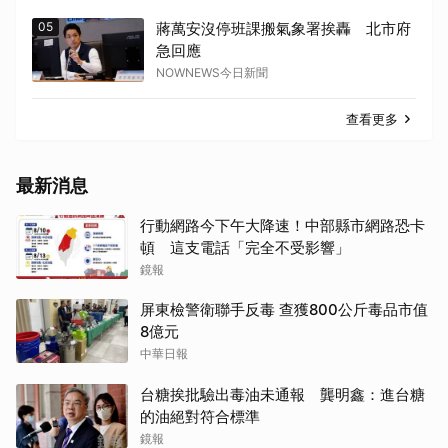
05
蔣萬安沒停班課搬氣象署挨轟 北市府
急回應
NOWNEWS今日新聞
查看更多
最新消息
行動網路今下午大降速！中部縣市網路恐卡
頓 這支電話「完全不受影響」
鏡報
屏東檢警衛聯手反毒 查獲800公斤毒品市值
8億元
中華日報
台糖挨批驗出毒油未通報 龔明鑫：進台糖
的油絕對符合標準
鏡報