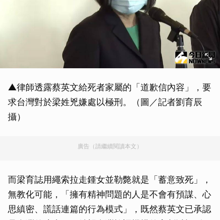
▲律師透露蔡英文給死者家屬的「道歉信內容」，要
求台灣對於梁姓兇嫌處以極刑。（圖／記者劉育辰
攝）
廣告（請繼續閱讀本文）
而梁育誌用繩索拉走鍾女並勒斃就是「蓄意致死」，
無教化可能，「擁有精神問題的人是不會有預謀、心
思縝密、謊話連篇的行為模式」，既然蔡英文已承認