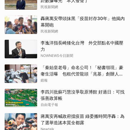
距數據曝光 本人發聲了
民視新聞網
轟蔣萬安帶頭抹黑「疫苗封存30年」他揭內
幕開砲
民視新聞網
李逸洋指長崎矮化台灣 外交部點名中國壓
力
NOWNEWS今日新聞
「秦始皇老母」命名公司！「秘書領現」豪
奢生活曝 包租代管龍頭「兆基」創辦人認
了：原本要落跑
鏡報
李四川批蘇巧慧沒爭取原博館 好過日：可找
張善政算帳
自由電子報
蔣萬安再喊政府擋疫苗 綠委搬時間序轟：為
了選舉造謠本質全都露
Newtalk