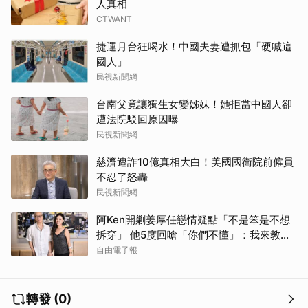
人真相
CTWANT
捷運月台狂喝水！中國夫妻遭抓包「硬喊這
國人」
民視新聞網
台南父竟讓獨生女變姊妹！她拒當中國人卻
遭法院駁回原因曝
民視新聞網
慈濟遭詐10億真相大白！美國國衛院前僱員
不忍了怒轟
民視新聞網
阿Ken開剿姜厚任戀情疑點「不是笨是不想
拆穿」 他5度回嗆「你們不懂」：我來教育
你們
自由電子報
轉發 (0)