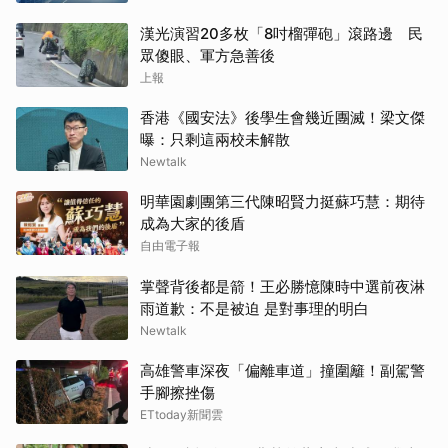
漢光演習20多枚「8吋榴彈砲」滾路邊 民
眾傻眼、軍方急善後
上報
香港《國安法》後學生會幾近團滅！梁文傑
曝：只剩這兩校未解散
Newtalk
明華園劇團第三代陳昭賢力挺蘇巧慧：期待
成為大家的後盾
自由電子報
掌聲背後都是箭！王必勝憶陳時中選前夜淋
雨道歉：不是被迫 是對事理的明白
Newtalk
高雄警車深夜「偏離車道」撞圍籬！副駕警
手腳擦挫傷
ETtoday新聞雲