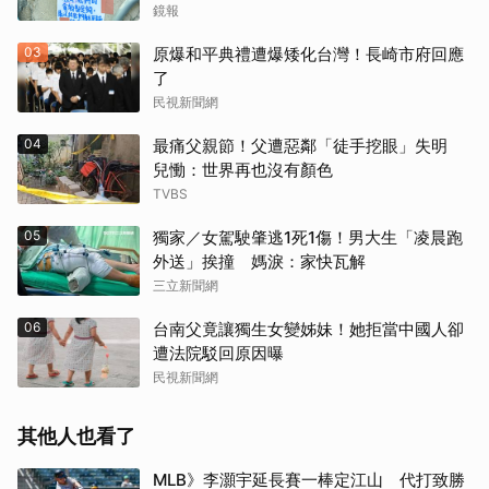
鏡報
03
原爆和平典禮遭爆矮化台灣！長崎市府回應
了
民視新聞網
04
最痛父親節！父遭惡鄰「徒手挖眼」失明
兒慟：世界再也沒有顏色
TVBS
05
獨家／女駕駛肇逃1死1傷！男大生「凌晨跑
外送」挨撞 媽淚：家快瓦解
三立新聞網
06
台南父竟讓獨生女變姊妹！她拒當中國人卻
遭法院駁回原因曝
民視新聞網
其他人也看了
MLB》李灝宇延長賽一棒定江山 代打致勝