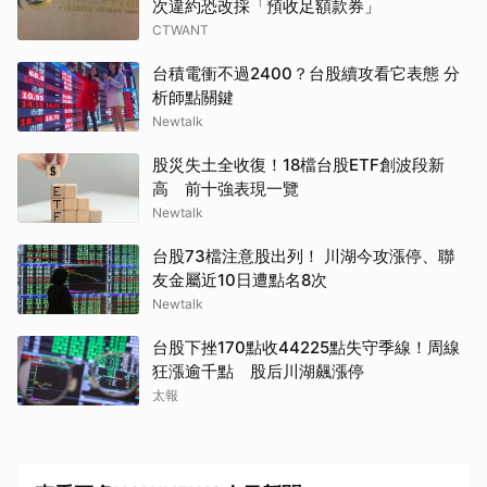
次違約恐改採「預收足額款券」
CTWANT
台積電衝不過2400？台股續攻看它表態 分
析師點關鍵
Newtalk
取消
股災失土全收復！18檔台股ETF創波段新
高 前十強表現一覽
Newtalk
台股73檔注意股出列！ 川湖今攻漲停、聯
友金屬近10日遭點名8次
Newtalk
台股下挫170點收44225點失守季線！周線
狂漲逾千點 股后川湖飆漲停
太報