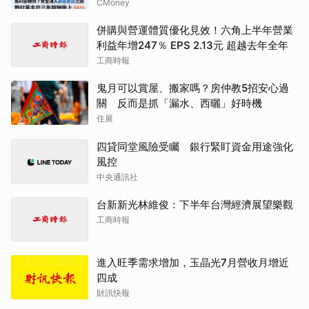
CMoney
併購與營運體質優化見效！六角上半年營業
利益年增247％ EPS 2.13元 超越去年全年
工商時報
鬼月可以賞屋、搬家嗎？房仲教5招安心過
關 反而是抓「漏水、西曬」好時機
住展
四貸同堂風險受矚 銀行緊盯資金用途強化
風控
中央通訊社
台新新光林維俊：下半年台灣經濟展望樂觀
工商時報
進入旺季需求增加，玉晶光7月營收月增近
四成
財訊快報