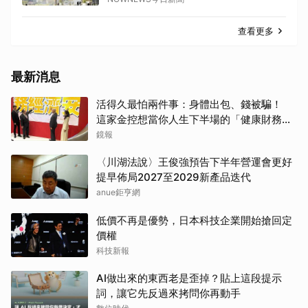
查看更多
最新消息
活得久最怕兩件事：身體出包、錢被騙！
這家金控想當你人生下半場的「健康財務管
家」
鏡報
〈川湖法說〉王俊強預告下半年營運會更好
提早佈局2027至2029新產品迭代
anue鉅亨網
低價不再是優勢，日本科技企業開始搶回定
價權
科技新報
AI做出來的東西老是歪掉？貼上這段提示
詞，讓它先反過來拷問你再動手