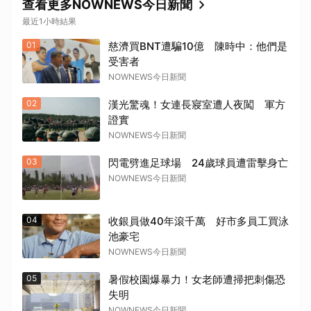
查看更多NOWNEWS今日新聞
最近1小時結果
01
慈濟買BNT遭騙10億 陳時中：他們是
受害者
NOWNEWS今日新聞
02
漢光驚魂！女連長寢室遭人夜闖 軍方
證實
NOWNEWS今日新聞
03
閃電劈進足球場 24歲球員遭雷擊身亡
NOWNEWS今日新聞
04
收銀員做40年滾千萬 好市多員工買泳
池豪宅
NOWNEWS今日新聞
05
暑假校園爆暴力！女老師遭掃把刺傷恐
失明
NOWNEWS今日新聞