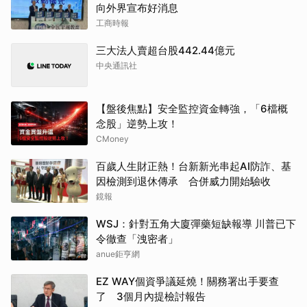
向外界宣布好消息
工商時報
三大法人賣超台股442.44億元
中央通訊社
【盤後焦點】安全監控資金轉強，「6檔概
念股」逆勢上攻！
CMoney
百歲人生財正熱！台新新光串起AI防詐、基
因檢測到退休傳承 合併威力開始驗收
鏡報
WSJ：針對五角大廈彈藥短缺報導 川普已下
令徹查「洩密者」
anue鉅亨網
EZ WAY個資爭議延燒！關務署出手要查
了 3個月內提檢討報告