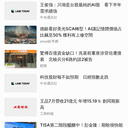
王俊強：川湖是台股最純的AI股 看下半年
需求續強
中央通訊社
德銀看好美光SCA轉型！AI讓記憶體價值占
比飆至50% 獲利有上修空間
anue鉅亨網
驚傳百億資金缺口！兆基前董座涉背信遭搜
索 北檢兵分6路約談2被告
鏡報
科技股財報不如預期 日經指數走跌
中央通訊社
王品7月營收21億元 年增15.19％ 創同期新
高
工商時報
TISA第二階段醞釀中！彭金隆：期盼很快能