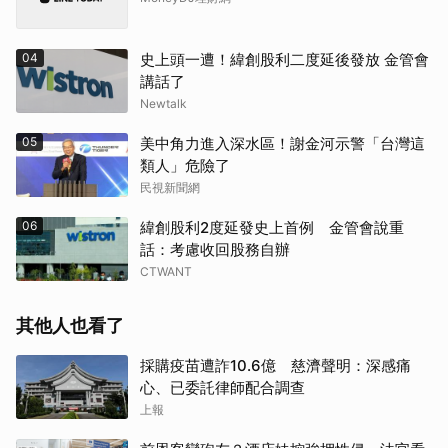
04
史上頭一遭！緯創股利二度延後發放 金管會
講話了
Newtalk
05
美中角力進入深水區！謝金河示警「台灣這
類人」危險了
民視新聞網
06
緯創股利2度延發史上首例 金管會說重
話：考慮收回股務自辦
CTWANT
其他人也看了
採購疫苗遭詐10.6億 慈濟聲明：深感痛
心、已委託律師配合調查
上報