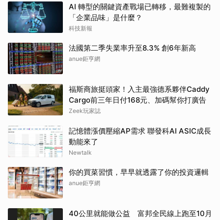
AI 轉型的關鍵資產戰場已轉移，最難複製的
「企業品味」是什麼？
科技新報
法國第二季失業率升至8.3% 創6年新高
anue鉅亨網
福斯商旅挺頭家！入主最強德系夥伴Caddy
Cargo前三年日付168元、加碼幫你打廣告
Zeek玩家誌
記憶體漲價壓縮AP需求 聯發科AI ASIC成長
動能來了
Newtalk
你的買菜習慣，早早就透露了你的投資邏輯
anue鉅亨網
40公里就能做公益 富邦全民線上跑至10月