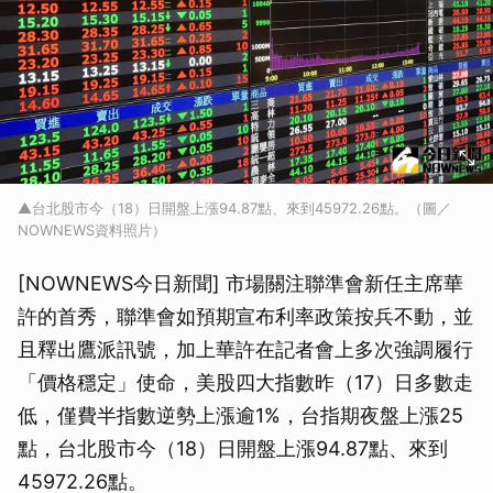
▲台北股市今（18）日開盤上漲94.87點、來到45972.26點。（圖／
NOWNEWS資料照片）
[NOWNEWS今日新聞] 市場關注聯準會新任主席華
許的首秀，聯準會如預期宣布利率政策按兵不動，並
且釋出鷹派訊號，加上華許在記者會上多次強調履行
「價格穩定」使命，美股四大指數昨（17）日多數走
低，僅費半指數逆勢上漲逾1%，台指期夜盤上漲25
點，台北股市今（18）日開盤上漲94.87點、來到
45972.26點。