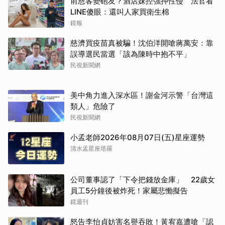
前恩客變砲友？酒店妹控強押性侵 法官看
LINE傻眼：還叫人家買衛生棉
鏡報
慈濟買疫苗真被騙！沈伯洋開嗆蔣萬安：靠
誤導選民當選「該為陳時中抱不平」
民視新聞網
美中角力進入深水區！謝金河示警「台灣這
類人」危險了
民視新聞網
小孟老師2026年08月07日(五)星座運勢
清水孟星座塔羅
公司董事認了「下令把錢放金庫」 22歲女
員工5分鐘後被炸死！家屬悲慟擬告
鏡週刊
怒告李怡貞妨害名譽吞敗！黃宥嘉遭嗆「認