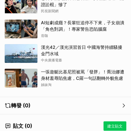
證訟棍」慘了
民視新聞網
AI短劇成癮？長輩狂追停不下來，子女崩潰
「角色對調」！專家警告恐陷腦腐
造咖
漢光42／漢光演習首日 中國海警持續騷擾
金門水域
中央廣播電臺
一張遊艇比基尼照被罵「發胖」！喬治娜遭
身材羞辱陷焦慮，C羅一句話翻轉外貌焦慮
姊妹淘
轉發 (0)
貼文 (0)
建立貼文