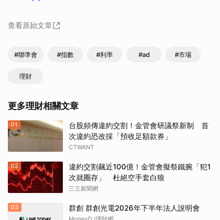
查看原始文章
#聯準會
#指數
#利率
#ad
#市場
理財
更多理財相關文章
01
台股頻傳違約交割！金管會研議祭新制 首
次違約恐改採「預收足額款券」
CTWANT
02
違約交割飆近100億！金管會擬祭鐵腕「犯1
次就圈存」 杜絕空手套白狼
三立新聞網
03
群創 群創光電2026年下半年法人說明會
MoneyDJ理財網