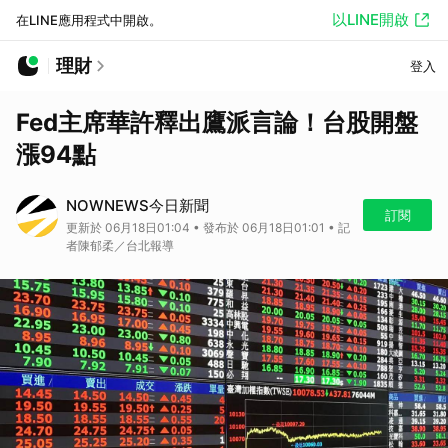
以LINE開啟
在LINE應用程式中開啟。
理財
登入
Fed主席華許釋出鷹派言論！台股開盤
漲94點
NOWNEWS今日新聞
訂閱
更新於 06月18日01:04 • 發布於 06月18日01:01 • 記
者陳郁柔／台北報導