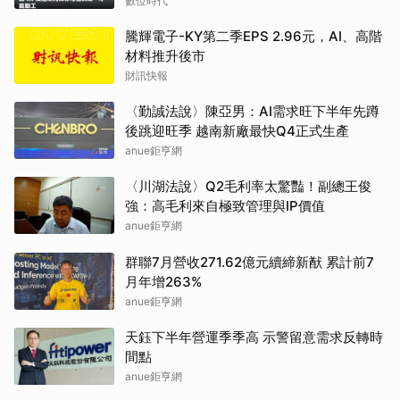
數位時代
騰輝電子-KY第二季EPS 2.96元，AI、高階
材料推升後市
財訊快報
〈勤誠法說〉陳亞男：AI需求旺下半年先蹲
後跳迎旺季 越南新廠最快Q4正式生產
anue鉅亨網
〈川湖法說〉Q2毛利率太驚豔！副總王俊
強：高毛利來自極致管理與IP價值
anue鉅亨網
群聯7月營收271.62億元續締新猷 累計前7
月年增263%
anue鉅亨網
天鈺下半年營運季季高 示警留意需求反轉時
間點
anue鉅亨網