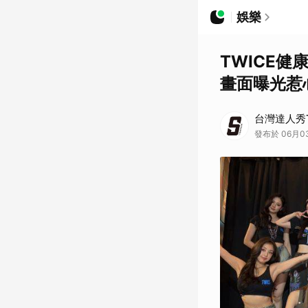
娛樂
TWICE
畫面曝光惹
台灣達人秀T
發布於 06月03