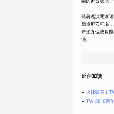
斷的舞台表演，
隨著巡演逐漸邁
爾舉辦安可場，
希望九位成員能
演。
延伸閱讀
火辣破表！T
TWICE10週