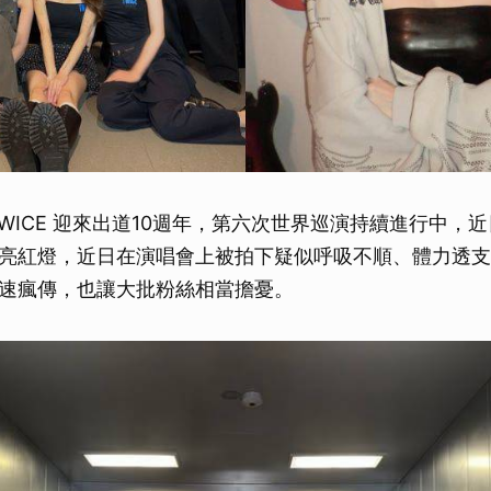
TWICE 迎來出道10週年，第六次世界巡演持續進行中，
亮紅燈，近日在演唱會上被拍下疑似呼吸不順、體力透支
速瘋傳，也讓大批粉絲相當擔憂。