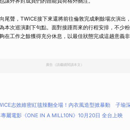
也讓外界對成員們的體能負荷格外關注。
向尾聲，TWICE接下來還將前往倫敦完成剩餘場次演出
為本次巡演劃下句點。面對接踵而來的行程安排，不少粉
夠在工作之餘獲得充分休息，以最佳狀態完成這趟意義非
廣告（請繼續閱讀本文）
WICE志效維密紅毯辣翻全場！內衣風造型掀暴動 子瑜
年專屬電影《ONE IN A MILL10N》10月20日 全台上映