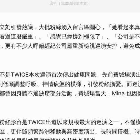
廣告（請繼續閱讀本文）
立刻引發熱議，大批粉絲湧入留言區關心，「她看起來真
看過這麼嚴重」、「感覺已經撐到極限了」、「公司是不
，更有不少人呼籲經紀公司應重新檢視巡演安排，避免成
不是TWICE本次巡演首次傳出健康問題。先前費城場演
被拍到低頭調整呼吸、神情疲憊的模樣，引發粉絲擔憂。而
都曾因身體不適缺席部分活動，費城場當天，Mina 也因
粉絲形容是TWICE出道以來規模最大的巡演之一，不僅
區，更伴隨頻繁跨洲移動與高密度演出。長時間搭機、時