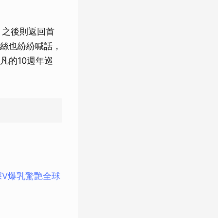
，之後則返回首
絲也紛紛喊話，
凡的10週年巡
深V爆乳驚艷全球