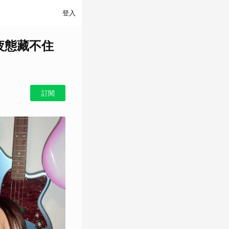
登入
疲態藏不住
訂閱