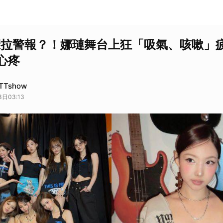
健康拉警報？！娜璉舞台上狂「吸氣、咳嗽」
心疼
Tshow
日03:13