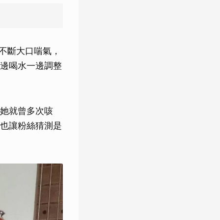
明顯不斷大口喘氣，
邊喝水一邊調整
她就曾多次咳
也讓粉絲猜測是