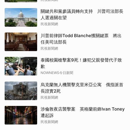
關鍵共和黨參議員轉向支持 川普司法部長
人選過關在望
民視新聞網
川普前律師Todd Blanche獲關鍵票 將出
任美司法部長
民視新聞網
泰國校園槍擊案9死！嫌犯父親發聲代子致
歉
NOWNEWS今日新聞
烏克蘭無人機襲擊克里米亞公寓 俄指派首
長證實2死
民視新聞網
涉倫敦夜店襲擊案 英格蘭前鋒Ivan Toney
遭起訴
民視新聞網