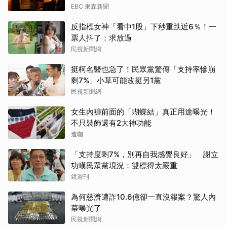
EBC 東森新聞
反指標女神「看中1股」下秒重跌近6％！一
票人抖了：求放過
民視新聞網
挺柯名醫也急了！民眾黨驚傳「支持率慘崩
剩7%」小草可能改挺另1黨
民視新聞網
女生內褲前面的「蝴蝶結」真正用途曝光！
不只裝飾還有2大神功能
造咖
「支持度剩7%，別再自我感覺良好」 謝立
功嘆民眾黨現況：雙標得太嚴重
鏡週刊
為何慈濟遭詐10.6億卻一直沒報案？驚人內
幕曝光了
民視新聞網