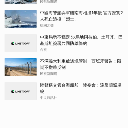
民視新聞網
中國海警船與軍艦南海相撞1年後 官方證實2
人死亡追授「烈士」
德國之聲
中東局勢不穩定 沙烏地阿拉伯、土耳其、巴
基斯坦簽署共同防禦條約
台視
不滿義大利重啟邊境管制 西班牙警告：限
期不撤將反制
民視新聞網
陸聲稱交管台海船舶 陸委會：違反國際規
範
中央通訊社