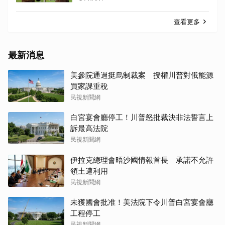
查看更多
最新消息
美參院通過挺烏制裁案 授權川普對俄能源
買家課重稅
民視新聞網
白宮宴會廳停工！川普怒批裁決非法誓言上
訴最高法院
民視新聞網
伊拉克總理會晤沙國情報首長 承諾不允許
領土遭利用
民視新聞網
未獲國會批准！美法院下令川普白宮宴會廳
工程停工
民視新聞網