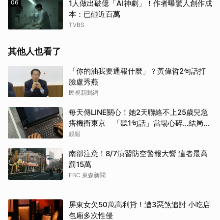
06
1人做出破億「AI神劇」！作者曝驚人創作成
本：已砸近百萬
TVBS
其他人也看了
「你的油我要通報什麼」？黃偉哲2句話打
臉盧秀燕
民視新聞網
每天傳LINE關心！她2天聯絡不上25歲兒急
搭機衝東京 「聽1句話」當場心碎...結局看
哭網
鏡報
南部注意！8/7演習防空警報大響 違者最高
罰15萬
EBC 東森新聞
屏東女欠50萬高利貸！遭3惡煞追討 小吃店
包廂多次性侵