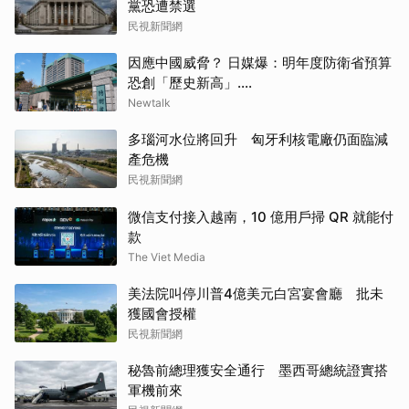
黨恐遭禁選
民視新聞網
因應中國威脅？ 日媒爆：明年度防衛省預算
恐創「歷史新高」....
Newtalk
多瑙河水位將回升 匈牙利核電廠仍面臨減
產危機
民視新聞網
微信支付接入越南，10 億用戶掃 QR 就能付
款
The Viet Media
美法院叫停川普4億美元白宮宴會廳 批未
獲國會授權
民視新聞網
秘魯前總理獲安全通行 墨西哥總統證實搭
軍機前來