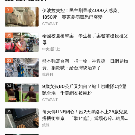
01
伊波拉失控！民主剛果破4000人感染、
1850死 專家憂病毒恐已突變
CTWANT
02
泰國校園槍擊案 學生槍手案發前槍殺祖父
母
中央通訊社
03
熊本強震台灣「捐一物」神救援 日網見物
資、捐款喊：給台灣統治算了
鏡週刊
04
9歲女孩60公斤又如何？站上啦啦隊C位驚
艷全場 千萬網友被圈粉
CTWANT
05
每天傳LINE關心！她2天聯絡不上25歲兒急
搭機衝東京 「聽1句話」當場心碎...結局看
哭網
鏡報