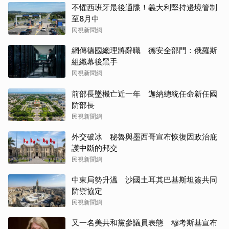
不懼西班牙最後通牒！義大利堅持邊境管制
至8月中
民視新聞網
網傳德國總理將辭職 德安全部門：俄羅斯
組織幕後黑手
民視新聞網
前部長墜機亡近一年 迦納總統任命新任國
防部長
民視新聞網
外交破冰 秘魯與墨西哥宣布恢復因政治庇
護中斷的邦交
民視新聞網
中東局勢升溫 沙國土耳其巴基斯坦簽共同
防禦協定
民視新聞網
又一名美共和黨參議員表態 穆考斯基宣布