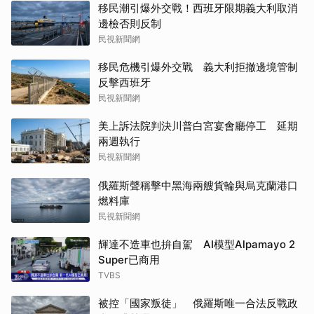
移民潮引爆外交戰！西班牙限期義大利取消
邊檢否則反制
民視新聞網
移民危機引爆外交戰 義大利拒撤邊境管制
反擊西班牙
民視新聞網
美上訴法院判決川普白宮宴會廳停工 延期
兩週執行
民視新聞網
俄羅斯聲稱擊中黑海兩艘貨輪與烏克蘭港口
燃料庫
民視新聞網
輝達不造車也拚自駕 AI模型Alpamayo 2
Super已商用
TVBS
被控「國家叛徒」 俄羅斯唯一合法反戰政