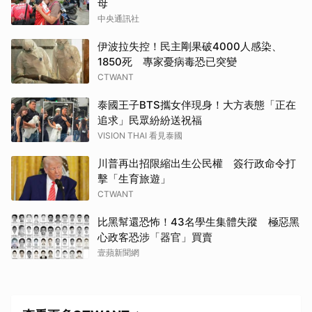
母
中央通訊社
伊波拉失控！民主剛果破4000人感染、
1850死 專家憂病毒恐已突變
CTWANT
泰國王子BTS攜女伴現身！大方表態「正在
追求」民眾紛紛送祝福
VISION THAI 看見泰國
川普再出招限縮出生公民權 簽行政命令打
擊「生育旅遊」
CTWANT
比黑幫還恐怖！43名學生集體失蹤 極惡黑
心政客恐涉「器官」買賣
壹蘋新聞網