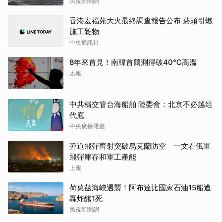
民視新聞網
香港宏福苑大火最終調查報告公布 菸頭引燃
施工雜物
中央通訊社
8年來首見！南韓首爾測得破40℃高溫
太報
中共稱交管台海船舶 陸委會：北京不必越俎
代庖
中央廣播電臺
彈道飛彈齊射突破烏克蘭防空 一文看俄軍
飛彈庫存和軍工產能
上報
荷莫茲海峽遇襲！阿布達比國家石油15船遭
轟炸釀1死
民視新聞網