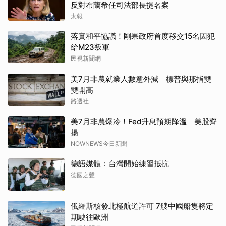
反對布蘭希任司法部長提名案
太報
落實和平協議！剛果政府首度移交15名囚犯
給M23叛軍
民視新聞網
美7月非農就業人數意外減 標普與那指雙
雙開高
路透社
美7月非農爆冷！Fed升息預期降溫 美股齊
揚
NOWNEWS今日新聞
德語媒體：台灣開始練習抵抗
德國之聲
俄羅斯核發北極航道許可 7艘中國船隻將定
期駛往歐洲