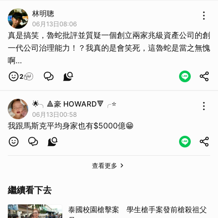
林明聰
06月13日08:06
真是搞笑，魯蛇批評並質疑一個創立兩家兆級資產公司的創
一代公司治理能力！？我真的是會笑死，這魯蛇是當之無愧
啊…
2
🌟╮🔺豪 HOWARD🔻╭⭐
06月13日00:58
我跟馬斯克平均身家也有$5000億😁
查看更多
取消
繼續看下去
泰國校園槍擊案 學生槍手案發前槍殺祖父