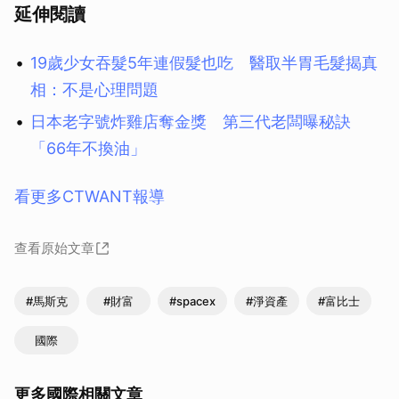
延伸閱讀
19歲少女吞髮5年連假髮也吃 醫取半胃毛髮揭真
相：不是心理問題
日本老字號炸雞店奪金獎 第三代老闆曝秘訣
「66年不換油」
看更多CTWANT報導
查看原始文章
#馬斯克
#財富
#spacex
#淨資產
#富比士
國際
更多國際相關文章