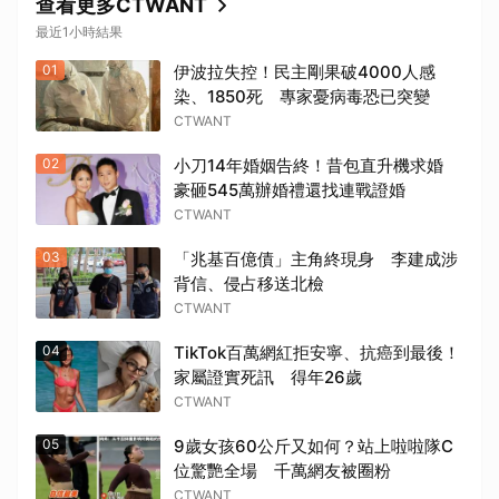
查看更多CTWANT
最近1小時結果
01
伊波拉失控！民主剛果破4000人感
染、1850死 專家憂病毒恐已突變
CTWANT
02
小刀14年婚姻告終！昔包直升機求婚
豪砸545萬辦婚禮還找連戰證婚
CTWANT
03
「兆基百億債」主角終現身 李建成涉
背信、侵占移送北檢
CTWANT
04
TikTok百萬網紅拒安寧、抗癌到最後！
家屬證實死訊 得年26歲
CTWANT
05
9歲女孩60公斤又如何？站上啦啦隊C
位驚艷全場 千萬網友被圈粉
CTWANT