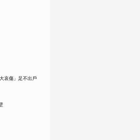
大哀傷」足不出戶
壁