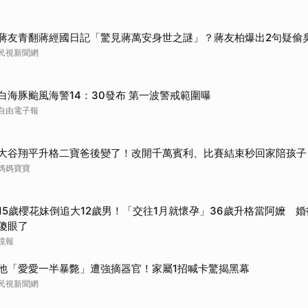
蔣友青翻蔣經國日記「驚見蔣萬安身世之謎」？蔣友柏爆出2句疑偷
民視新聞網
白海豚颱風海警14：30發布 第一波警戒範圍曝
自由電子報
大谷翔平升格二寶爸後變了！改開千萬賓利、比賽結束秒回家陪孩子
媽媽寶寶
15歲櫻花妹倒追大12歲男！「交往1月就懷孕」36歲升格當阿嬤 
傻眼了
鏡報
他「愛愛一半暴斃」遭強摘器官！家屬1招喊卡驚揭黑幕
民視新聞網