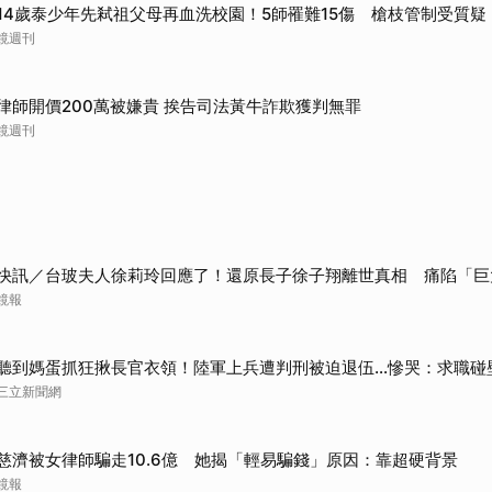
14歲泰少年先弒祖父母再血洗校園！5師罹難15傷 槍枝管制受質疑
取消
鏡週刊
律師開價200萬被嫌貴 挨告司法黃牛詐欺獲判無罪
鏡週刊
快訊／台玻夫人徐莉玲回應了！還原長子徐子翔離世真相 痛陷「巨
鏡報
聽到媽蛋抓狂揪長官衣領！陸軍上兵遭判刑被迫退伍…慘哭：求職碰
三立新聞網
慈濟被女律師騙走10.6億 她揭「輕易騙錢」原因：靠超硬背景
鏡報