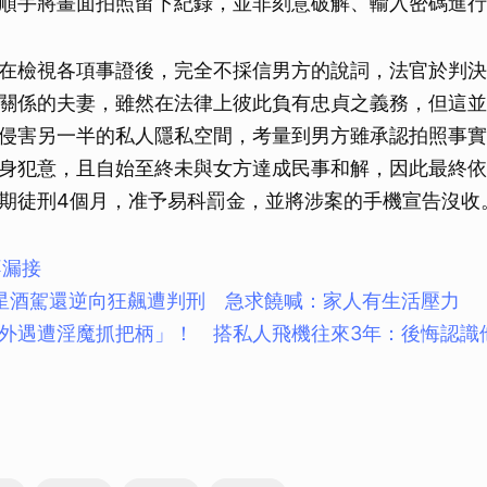
順手將畫面拍照留下紀錄，並非刻意破解、輸入密碼進行
在檢視各項事證後，完全不採信男方的說詞，法官於判決
關係的夫妻，雖然在法律上彼此負有忠貞之義務，但這並
侵害另一半的私人隱私空間，考量到男方雖承認拍照事實
身犯意，且自始至終未與女方達成民事和解，因此最終依
期徒刑4個月，准予易科罰金，並將涉案的手機宣告沒收
不漏接
星酒駕還逆向狂飆遭判刑 急求饒喊：家人有生活壓力
外遇遭淫魔抓把柄」！ 搭私人飛機往來3年：後悔認識