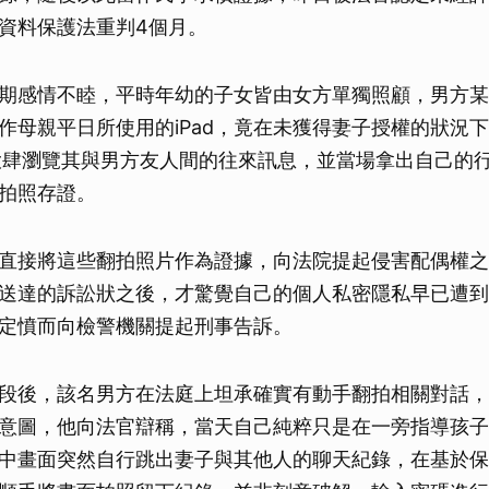
資料保護法重判4個月。
期感情不睦，平時年幼的子女皆由女方單獨照顧，男方某
作母親平日所使用的iPad，竟在未獲得妻子授權的狀況
，大肆瀏覽其與男方友人間的往來訊息，並當場拿出自己的
拍照存證。
直接將這些翻拍照片作為證據，向法院提起侵害配偶權之
送達的訴訟狀之後，才驚覺自己的個人私密隱私早已遭到
定憤而向檢警機關提起刑事告訴。
段後，該名男方在法庭上坦承確實有動手翻拍相關對話，
意圖，他向法官辯稱，當天自己純粹只是在一旁指導孩子如
中畫面突然自行跳出妻子與其他人的聊天紀錄，在基於保