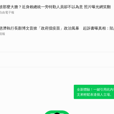
誰那麼大膽？近身賴總統一旁特勤人員卻不以為意 照片曝光網笑翻
自由電子報
慈濟執行長顏博文昔掀「政府擋疫苗」政治風暴 起訴書曝真相：陷
鏡報
全新體驗！一鍵引用此內
文來輕鬆表達個人立場。