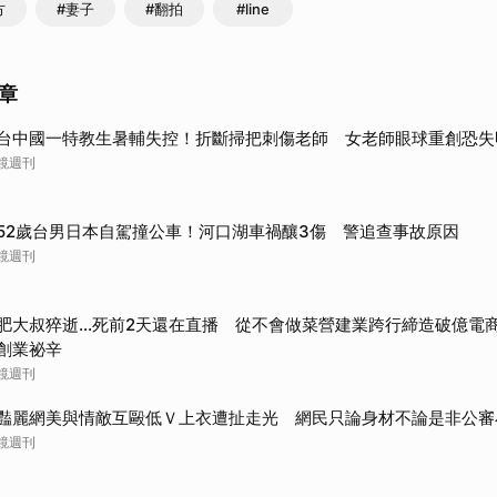
方
#妻子
#翻拍
#line
章
台中國一特教生暑輔失控！折斷掃把刺傷老師 女老師眼球重創恐失
鏡週刊
52歲台男日本自駕撞公車！河口湖車禍釀3傷 警追查事故原因
鏡週刊
肥大叔猝逝...死前2天還在直播 從不會做菜營建業跨行締造破億電
創業祕辛
鏡週刊
豔麗網美與情敵互毆低Ｖ上衣遭扯走光 網民只論身材不論是非公審
鏡週刊