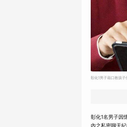
彰化1男子藉口教孩子使
彰化1名男子因
內之私密聊天紀