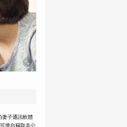
拍妻子通訊軟體
可擅自竊取非公