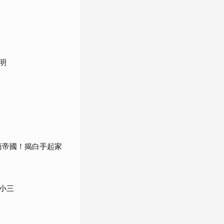
明
商帝國！揭白手起家
小三