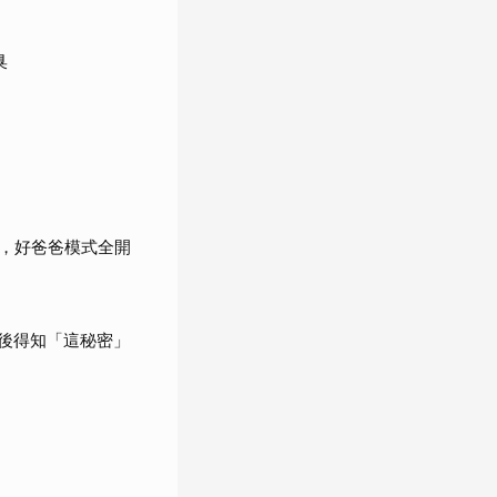
臭
，好爸爸模式全開
婚後得知「這秘密」