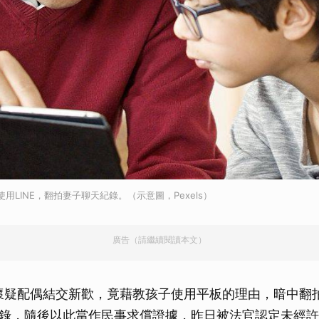
用LINE，翻拍妻子聊天紀錄。（示意圖，Pexels）
廣告（請繼續閱讀本文）
懷疑配偶結交新歡，竟藉教孩子使用平板的理由，暗中翻
錄，隨後以此當作民事求償證據，昨日被法官認定未經許