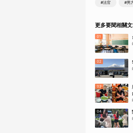
#法官
#男
更多要聞相關文
01
02
03
04