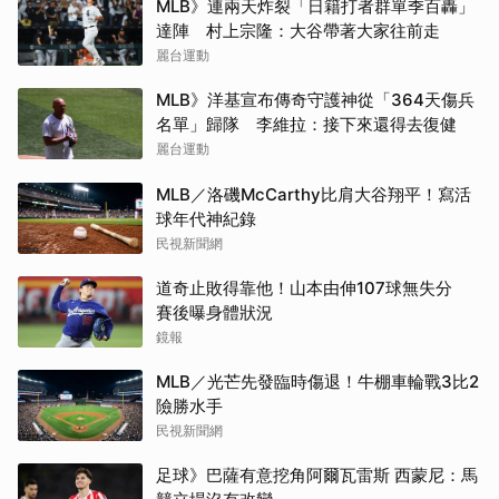
MLB》連兩天炸裂「日籍打者群單季百轟」
達陣 村上宗隆：大谷帶著大家往前走
麗台運動
MLB》洋基宣布傳奇守護神從「364天傷兵
名單」歸隊 李維拉：接下來還得去復健
麗台運動
MLB／洛磯McCarthy比肩大谷翔平！寫活
球年代神紀錄
民視新聞網
道奇止敗得靠他！山本由伸107球無失分
賽後曝身體狀況
鏡報
MLB／光芒先發臨時傷退！牛棚車輪戰3比2
險勝水手
民視新聞網
足球》巴薩有意挖角阿爾瓦雷斯 西蒙尼：馬