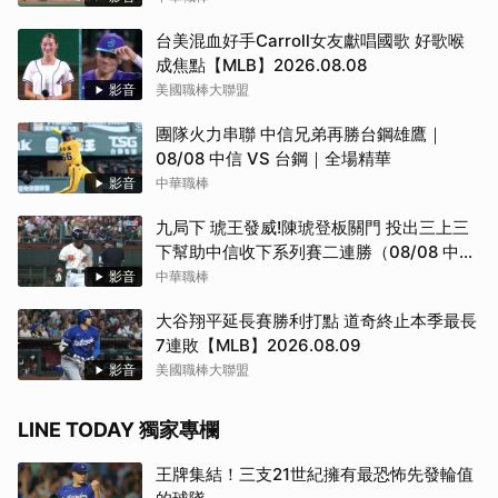
台美混血好手Carroll女友獻唱國歌 好歌喉
成焦點【MLB】2026.08.08
影音
美國職棒大聯盟
團隊火力串聯 中信兄弟再勝台鋼雄鷹｜
08/08 中信 VS 台鋼｜全場精華
影音
中華職棒
九局下 琥王發威!陳琥登板關門 投出三上三
下幫助中信收下系列賽二連勝（08/08 中信
VS 台鋼）
影音
中華職棒
大谷翔平延長賽勝利打點 道奇終止本季最長
7連敗【MLB】2026.08.09
影音
美國職棒大聯盟
LINE TODAY 獨家專欄
王牌集結！三支21世紀擁有最恐怖先發輪值