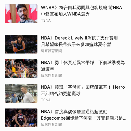
WNBA》符合自我認同與包容規範 前NBA
中鋒宣布加入WNBA選秀
TSNA
NBA》Dereck Lively II為孩子支付費用
只希望家長帶孩子來參加籃球夏令營
緯來體育新聞
NBA》勇士休賽期異常平靜 下個球季視為
過渡年
緯來體育新聞
NBA》接班「字母哥」回密爾瓦基！ Herro
不糾結合約更想贏球
TSNA
NBA》首度與偶像詹皇通話超激動
Edgecombe回憶當下笑曝「其實超嗨只是
在裝酷」
緯來體育新聞