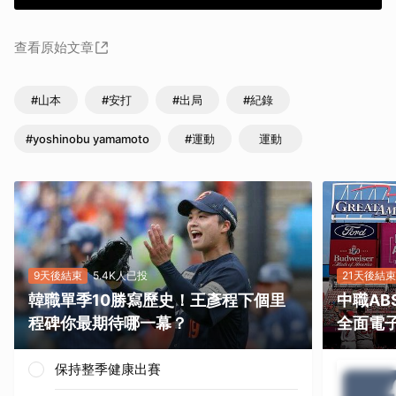
查看原始文章
#山本
#安打
#出局
#紀錄
#yoshinobu yamamoto
#運動
運動
9天後結束
5.4K人已投
21天後結束
韓職單季10勝寫歷史！王彥程下個里
中職A
程碑你最期待哪一幕？
全面電
保持整季健康出賽