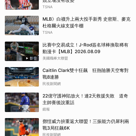
競立場沒有改變
TSNA
MLB》白襪升上兩大投手新秀 史密斯、麥克
杜格爾火線支援牛棚
TSNA
比賽中交易成立！J-Rod簽名球棒換取稀有
動漫卡【MLB】2026.08.09
影音
美國職棒大聯盟
Caitlin Clark雙十狂飆 狂熱險勝天空奪對
戰8連勝
民視新聞網
22億守護神陷放火！連2天救援失敗 道奇
主帥賽後說重話
鏡報
鄧愷威力拚重返大聯盟！三振能力仍犀利兩
戰3局狂飆6K
民視新聞網