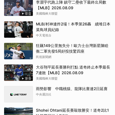
李灝宇代跑上陣 鎮守二壘收下最終出局數
【MLB】2026.08.09
影音
美國職棒大聯盟
MLB/村神連炸2場！本季第26轟 續堆日本
菜鳥球員紀錄
中天電視台
狂飆149公里無失分！歐力士台灣新星陳睦
衡二軍先發5局好投技驚四座
民視新聞網
大谷翔平延長賽勝利打點 道奇終止本季最長
7連敗【MLB】2026.08.09
影音
美國職棒大聯盟
雨勢影響 中職桃猿、龍隊比賽連2日延賽
中央通訊社
Shohei Ohtani延長賽敲致勝安！道奇2比1