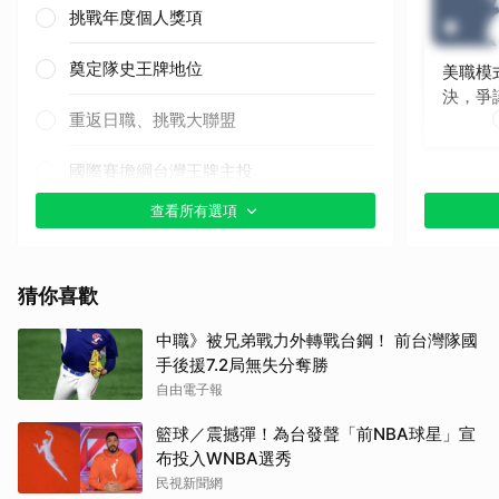
挑戰年度個人獎項
奠定隊史王牌地位
美職模
決，爭
重返日職、挑戰大聯盟
國際賽擔綱台灣王牌主投
查看所有選項
其他（歡迎貼文分享）
猜你喜歡
中職》被兄弟戰力外轉戰台鋼！ 前台灣隊國
手後援7.2局無失分奪勝
自由電子報
籃球／震撼彈！為台發聲「前NBA球星」宣
布投入WNBA選秀
民視新聞網