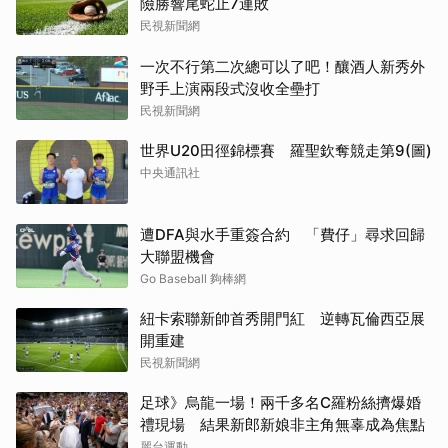
險勝響尾蛇止7連敗
民視新聞網
一次不行第二次總可以了吧！釀酒人新秀外
野手上演兩段式沒收全壘打
民視新聞網
世界U20田徑錦標賽 羅聖欽奪競走第9(圖)
中央通訊社
遭DFA與水手重簽合約 「費仔」尋求回歸
大聯盟機會
Go Baseball 夠棒網
紐卡索聯新帥首秀開門紅 逆轉瓦倫西亞展
開重建
民視新聞網
足球》烏龍一場！兩千多名C羅粉絲擠爆婚
禮現場 結果新郎新娘非主角無辜成為焦點
麗台運動