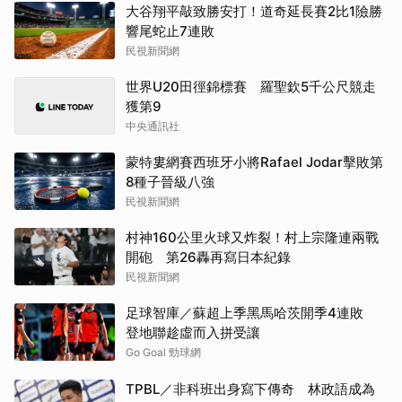
大谷翔平敲致勝安打！道奇延長賽2比1險勝
響尾蛇止7連敗
民視新聞網
世界U20田徑錦標賽 羅聖欽5千公尺競走
獲第9
中央通訊社
蒙特婁網賽西班牙小將Rafael Jodar擊敗第
8種子晉級八強
民視新聞網
村神160公里火球又炸裂！村上宗隆連兩戰
開砲 第26轟再寫日本紀錄
民視新聞網
足球智庫／蘇超上季黑馬哈茨開季4連敗
登地聯趁虛而入拼受讓
Go Goal 勁球網
TPBL／非科班出身寫下傳奇 林政語成為