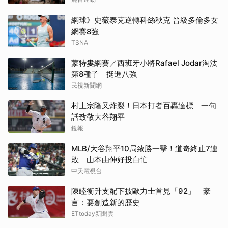
網球》史薇泰克逆轉科絲秋克 晉級多倫多女
網賽8強
TSNA
蒙特婁網賽／西班牙小將Rafael Jodar淘汰
第8種子 挺進八強
民視新聞網
村上宗隆又炸裂！日本打者百轟達標 一句
話致敬大谷翔平
鏡報
MLB/大谷翔平10局致勝一擊！道奇終止7連
敗 山本由伸好投白忙
中天電視台
陳睦衡升支配下披歐力士首見「92」 豪
言：要創造新的歷史
ETtoday新聞雲