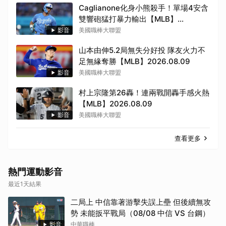
Caglianone化身小熊殺手！單場4安含
雙響砲猛打暴力輸出【MLB】
2026.08.09
影音
美國職棒大聯盟
山本由伸5.2局無失分好投 隊友火力不
足無緣奪勝【MLB】2026.08.09
影音
美國職棒大聯盟
取消
村上宗隆第26轟！連兩戰開轟手感火熱
【MLB】2026.08.09
影音
美國職棒大聯盟
查看更多
熱門運動影音
最近1天結果
二局上 中信靠著游擊失誤上壘 但後續無攻
勢 未能扳平戰局（08/08 中信 VS 台鋼）
影音
中華職棒