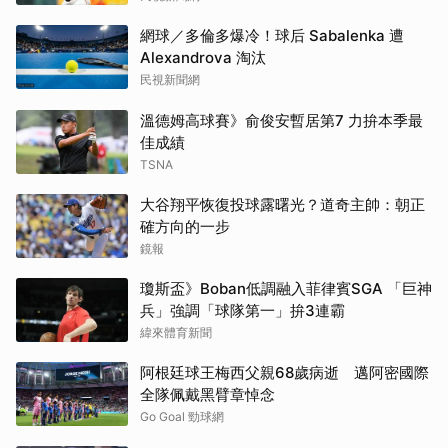
網球／多倫多爆冷！球后 Sabalenka 遭
Alexandrova 淘汰
民視新聞網
溫德姆高球賽》俞俊安暫居第7 力拚本季最
佳成績
TSNA
大谷翔平恢復投球露曙光？道奇主帥：朝正
確方向的一步
鏡報
瓊斯盃》Boban低調融入菲律賓SGA 「巨神
兵」強調「球隊第一」拚3連霸
緯來體育新聞
阿根廷球王梅西父親68歲病逝 邁阿密國際
全隊佩戴黑臂章悼念
Go Goal 勁球網