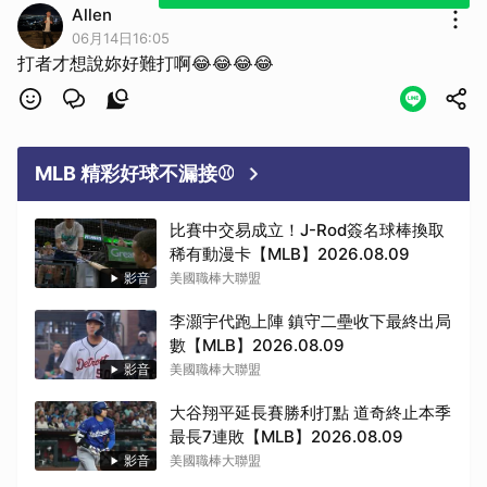
Allen
06月14日16:05
打者才想說妳好難打啊😂😂😂😂
MLB 精彩好球不漏接⚾
比賽中交易成立！J-Rod簽名球棒換取
稀有動漫卡【MLB】2026.08.09
影音
美國職棒大聯盟
李灝宇代跑上陣 鎮守二壘收下最終出局
數【MLB】2026.08.09
影音
美國職棒大聯盟
大谷翔平延長賽勝利打點 道奇終止本季
最長7連敗【MLB】2026.08.09
影音
美國職棒大聯盟