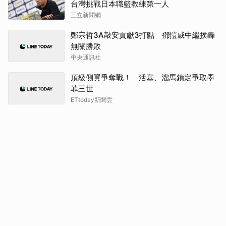
台灣挑戰日本職籃教練第一人
三立新聞網
鄭宗哲3A敲安貢獻3打點 鄧愷威中繼挨轟
無關勝敗
中央通訊社
頂級側翼爭奪戰！ 活塞、溜馬鎖定爭取墨
菲三世
ETtoday新聞雲