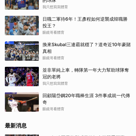
的球隊
我只想寫寫體育
日職二軍待6年！王彥程如何逆襲成韓職勝
投王？
眼鏡哥看體育
換來Skubal三連霸就穩了？道奇近10年豪賭
真相
眼鏡哥看體育
並非單純上車，轉隊第一年大力幫助球隊奪
冠的老將
我只想寫寫體育
回顧陽岱鋼20年職棒生涯 3件事成就一代傳
奇
眼鏡哥看體育
最新消息