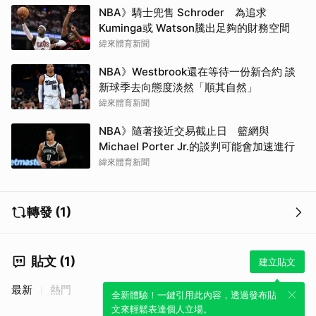
NBA》騎士兜售 Schroder 為追求
Kuminga或 Watson騰出足夠的財務空間
緯來體育新聞
NBA》Westbrook還在等待一份新合約 談
新球季去向態度淡然「順其自然」
緯來體育新聞
NBA》隨著接近交易截止日 籃網與
Michael Porter Jr.的談判可能會加速進行
緯來體育新聞
轉發 (1)
貼文 (1)
建立貼文
最新
熱門
全新體驗！一鍵引用此內容，透過發布貼
文來輕鬆表達個人立場。