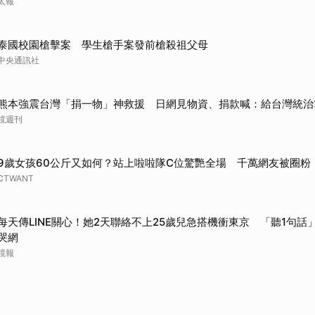
太報
泰國校園槍擊案 學生槍手案發前槍殺祖父母
中央通訊社
熊本強震台灣「捐一物」神救援 日網見物資、捐款喊：給台灣統治
鏡週刊
9歲女孩60公斤又如何？站上啦啦隊C位驚艷全場 千萬網友被圈粉
CTWANT
每天傳LINE關心！她2天聯絡不上25歲兒急搭機衝東京 「聽1句話」
哭網
鏡報