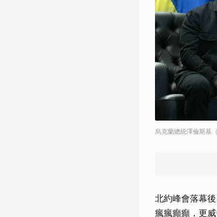
烏克蘭總統澤倫斯基（
北約峰會落幕後
瘋瘋癲癲，更威