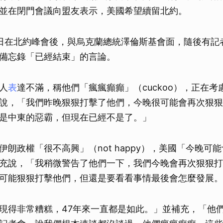
並在閉門會議向盟友表示，美國希望續留北約。
日在北約峰會後，與烏克蘭總統澤倫斯基會面，隨後有記
備忘錄「已經結束」的言論。
人
表
達不滿，稱他們「瘋瘋癲癲」（cuckoo），正在考
說，「我們昨晚狠狠打擊了他們，今晚很可能會再次狠狠
是中東的惡霸，但現在已經不是了。」
伊朗政權「很不高興」（not happy），美國「今晚可
充說，「我稍微警告了他們一下，我們今晚會再次狠狠打
可能狠狠打擊他們，但還是要看看事情最後會怎麼發展。
現得非常糟糕，47年來一直都是如此。」並補充，「他