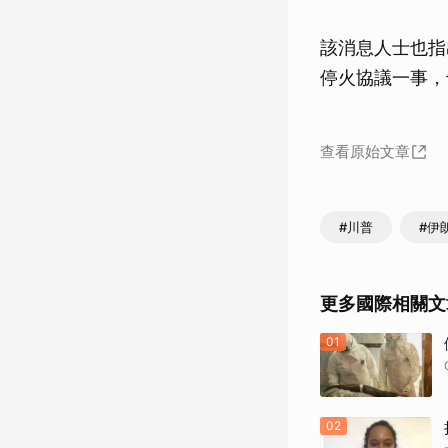
該消息人士也指
停火協議一事，
查看原始文章
#川普
#伊
更多國際相關文
01
02