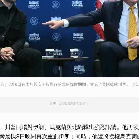
左）7月8日在土耳其安卡拉舉行的北約峰會期間，會見了美國總統川普。（法
廣告（請繼續閱讀本文）
，川普同場對伊朗、烏克蘭與北約釋出強烈訊號。他再次
脅最快8日晚間再次重創伊朗；同時，他還將授權烏克蘭