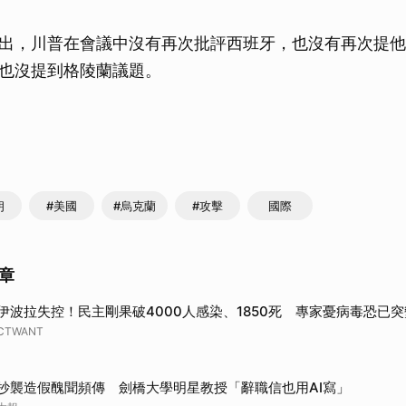
出，川普在會議中沒有再次批評西班牙，也沒有再次提他
也沒提到格陵蘭議題。
朗
#美國
#烏克蘭
#攻擊
國際
章
伊波拉失控！民主剛果破4000人感染、1850死 專家憂病毒恐已突
CTWANT
抄襲造假醜聞頻傳 劍橋大學明星教授「辭職信也用AI寫」