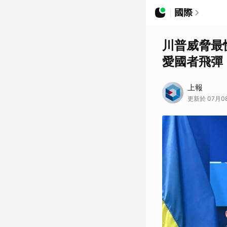
國際
川普威脅最
愛國者飛彈
上報
更新於 07月08