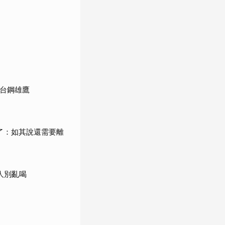
館台鋼雄鷹
了：如其說還需要離
人別亂喝