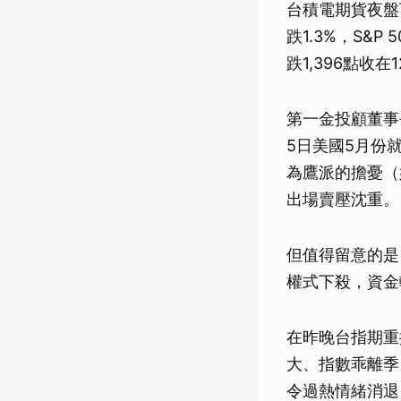
台積電期貨夜盤下
跌1.3%，S&
跌1,396點收在
第一金投顧董事
5日美國5月份
為鷹派的擔憂（
出場賣壓沈重。
但值得留意的是
權式下殺，資金
在昨晚台指期重
大、指數乖離季
令過熱情緒消退