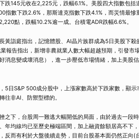
跌145元收在2,225元，跌幅6.1%。美股四大指數包
P 500指數下跌2.6%，那斯達克指數下跌4.1%，而災情最
12,220點，跌幅10.2%逾一成。台積電ADR跌幅6.6%。
長黃詣庭指出，記憶體股、AI晶片族群成為5日美股下殺
就業報告指出，新增非農就業人數大幅超越預期，引發市
好消息變成壞消息），進一步壓低市場情緒，加上美股估
，5日S&P 500成分股中，上漲家數高於下跌家數，顯
轉往非AI、防禦型標的。
挫之下，台股周一難逃大幅開低的局面，由於過去一段時
、年均線均已至歷史極端區間，加上融資餘額居高不下，
，反而有利於大盤後續走勢，目前台股基本面仍然正向(台