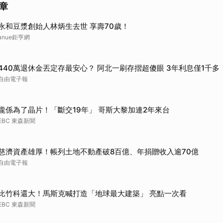
章
取消
永和豆漿創始人林炳生去世 享壽70歲！
anue鉅亨網
440萬退休金丟定存最安心？ 阿北一刷存摺超傻眼 3年利息僅1千多
自由電子報
攏係為了晶片！「斷交19年」 哥斯大黎加連2年來台
EBC 東森新聞
慈濟資產雄厚！帳列土地不動產破8百億、年捐贈收入逾70億
自由電子報
比竹科還大！馬斯克喊打造「地球最大建築」 亮點一次看
EBC 東森新聞