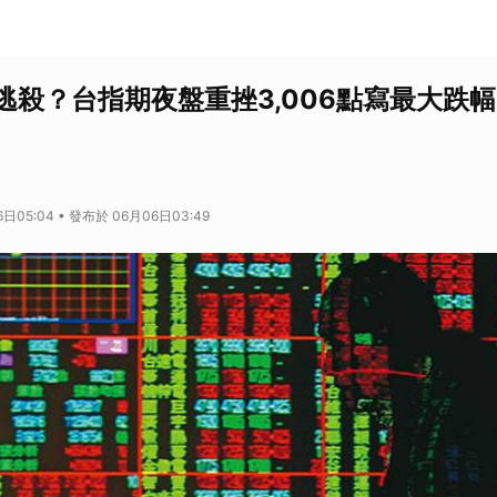
逃殺？台指期夜盤重挫3,006點寫最大跌幅
日05:04 • 發布於 06月06日03:49