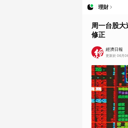
理財
周一台股大
修正
經濟日報
更新於 06月06