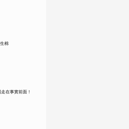
衛生棉
場走在事實前面！