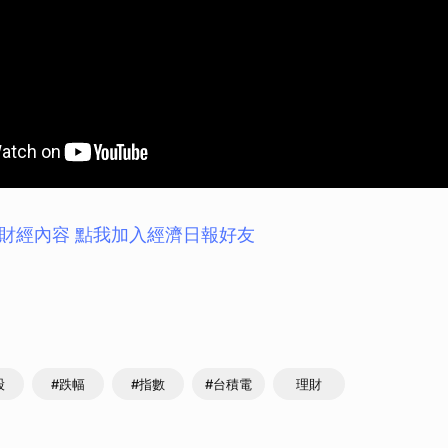
財經內容 點我加入經濟日報好友
股
#跌幅
#指數
#台積電
理財