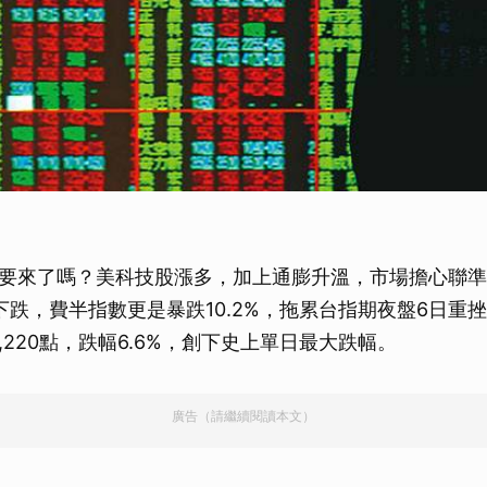
要來了嗎？美科技股漲多，加上通膨升溫，市場擔心聯準
下跌，費半指數更是暴跌10.2%，拖累台指期夜盤6日重
42,220點，跌幅6.6%，創下史上單日最大跌幅。
廣告（請繼續閱讀本文）