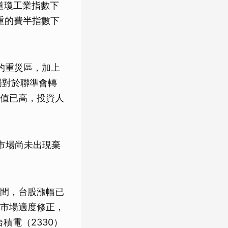
括道瓊工業指數下
慘重的費半指數下
的重災區，加上
場對於聯準會轉
值已高，投資人
示市場尚未出現棄
間，台股漲幅已
市場適度修正，
積電（2330）