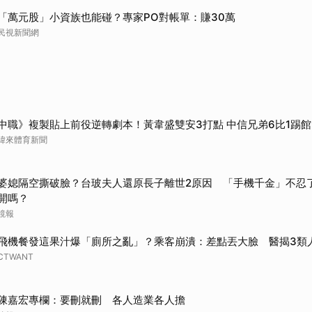
「萬元股」小資族也能碰？專家PO對帳單：賺30萬
民視新聞網
中職》複製貼上前役逆轉劇本！黃韋盛雙安3打點 中信兄弟6比1踢
緯來體育新聞
婆媳隔空撕破臉？台玻夫人還原長子離世2原因 「手機千金」不忍
開嗎？
鏡報
飛機餐發這果汁爆「廁所之亂」？乘客崩潰：差點丟大臉 醫揭3類
CTWANT
陳嘉宏專欄：要刪就刪 各人造業各人擔