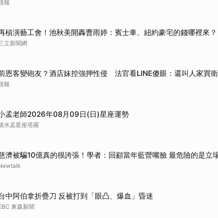
鏡報
再槓演藝工會！池秋美開轟曹雨婷：賓士車、紐約豪宅的錢哪裡來？
三立新聞網
前恩客變砲友？酒店妹控強押性侵 法官看LINE傻眼：還叫人家買
鏡報
小孟老師2026年08月09日(日)星座運勢
清水孟星座塔羅
慈濟被騙10億真的很誇張！學者：回顧當年藍營嘴臉 最危險的是立
Newtalk
台中阿伯拿折疊刀 反被打到「眼凸、爆血」昏迷
EBC 東森新聞