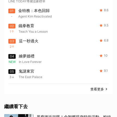
LINE TODAY專屬追劇榜單
金特務：本色回歸
8.6
01
-
Agent Kim Reactivated
鐵拳教育
9.5
02
1
Teach You a Lesson
這一秒過火
6.8
03
2
繪夢婚禮
10
04
NEW
In Love Forever
鬼謎東宮
9.1
05
3
The East Palace
查看更多
繼續看下去
暴瘦後近況曝！金智媛現身時尚活動 粉絲