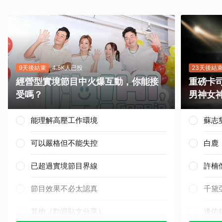
9天後結束
4.5K人已投
23天後結
經營型實境節目中火爆互動，你能接
重磅卡司
受嗎？
男神女
能理解高壓工作環境
蘇志
可以嚴格但不能失控
白鹿
已超過實境節目界線
許楠
節目效果不必太認真
千黛
其他（歡迎貼文分享）
邊佑