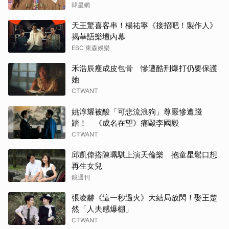
「搞笑男」
韓星網
天王驚喜客串！楊祐寧《接招吧！製作人》
揭華語樂壇內幕
EBC 東森娛樂
禾浩辰瘦成皮包骨 慘遭酷刑爆打仍要保護
她
CTWANT
姚淳耀被酸「可悲流浪狗」尊嚴慘遭踐
踏！ 《成名在望》痛毆李國毅
CTWANT
邱凱偉搭陳珮騏上演天倫樂 抱童星鬆口想
再生女兒
鏡週刊
張凌赫《這一秒過火》大結局放閃！娶王楚
然「人夫感爆棚」
CTWANT