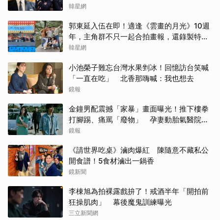
認證的好品格～
韓星網
郭東延入伍在即！適逢《雲畫的月光》10週
年，主角群不只一起合拍畫報，還錄製特別
節目
韓星網
小池榮子難忘台灣水果剉冰！回憶訪台笑喊
「一直在吃」 北香那嗨喊：我也想去
鏡報
金鐘男配震撼「家暴」畫面曝光！推下樓拳
打腳踢、痛罵「廢物」 孕妻動胎氣醫院爆
激烈衝突
鏡報
《請世界吃桌》滷肉爆紅 陳隨意不藏私公
開食譜！5食材滷出一鍋香
鏡新聞
李棟旭為拍裸露戲拚了！戒酒半年「開拍前
狂操肌肉」 幕後魔鬼訓練曝光
三立新聞網