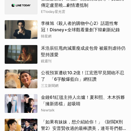
傳定盧昱曉…劇情遭抵制
ETtoday星光雲
李棟旭《殺人者的購物中心2》話題性奪
冠！Disney+全球觀看量創下韓劇新紀錄
韓星網
禾浩辰狂甩肉減重瘦成皮包骨 被嚴刑虐待仍
堅持護愛
鏡週刊
公視預算遭砍10.2億！江宏恩罕見開砲不忍
了 「6字酸爆藍白」網狂讚
三立新聞網
金鐘61紅毯主持人出爐！夏和熙、木木拆夥
「擁新搭檔」超吸睛
Newtalk
「如果有妹妹，想介紹給你！」《財閥X刑
警2》安普賢收過的最棒讚美，連哥哥們都