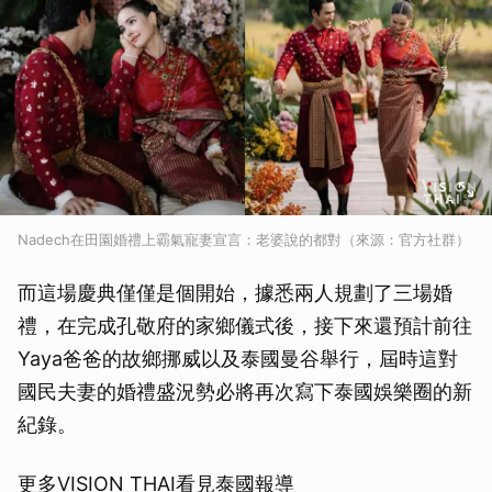
Nadech在田園婚禮上霸氣寵妻宣言：老婆說的都對（來源：官方社群）
而這場慶典僅僅是個開始，據悉兩人規劃了三場婚
禮，在完成孔敬府的家鄉儀式後，接下來還預計前往
Yaya爸爸的故鄉挪威以及泰國曼谷舉行，屆時這對
國民夫妻的婚禮盛況勢必將再次寫下泰國娛樂圈的新
紀錄。
更多VISION THAI看見泰國報導