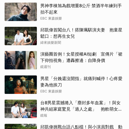
男神李棟旭為戲增重8公斤 禁酒半年練到手
王楚
抬不起來
EBC 東森娛樂
傑瑞
邱凱偉首闖台八！搭陳珮騏演夫妻 抱童星
鬆口：想再生女兒
張凌
緯來娛樂新聞
戶田
演藝圈首例！女星授權AI短劇 宣傳片「裙
下仰拍視角」遭轟擦邊：自降身價
李星
鏡週刊
山姆
男星「分娩還沒開指」就痛到喊停！心疼愛
妻為他挨刀
朴海
EBC 東森娛樂
台8男星震撼捲入「塵封多年血案」！與女
其他
神共組家庭驚見「過人之處」 抱軟萌女娃
動念再拚一胎
鏡報
金宣
邱凱偉挑戰台語八點檔！與小演員對戲 動