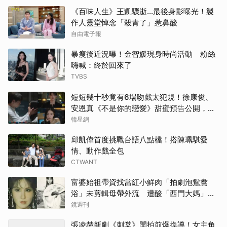
《百味人生》王凱驟逝…最後身影曝光！製
作人靈堂悼念「殺青了」惹鼻酸
自由電子報
暴瘦後近況曝！金智媛現身時尚活動 粉絲
嗨喊：終於回來了
TVBS
短短幾十秒竟有6場吻戲太犯規！徐康俊、
安恩真《不是你的戀愛》甜蜜預告公開，網
友直呼：太期待了！
韓星網
邱凱偉首度挑戰台語八點檔！搭陳珮騏愛
情、動作戲全包
CTWANT
富婆始祖帶資找當紅小鮮肉「拍劇泡鴛鴦
浴」未剪輯母帶外流 遭酸「西門大媽」真
實年齡曝
鏡週刊
張凌赫新劇《刺棠》開拍前爆換導！女主角