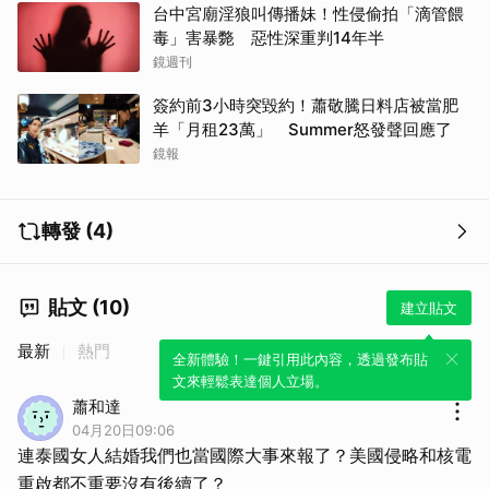
台中宮廟淫狼叫傳播妹！性侵偷拍「滴管餵
毒」害暴斃 惡性深重判14年半
鏡週刊
簽約前3小時突毀約！蕭敬騰日料店被當肥
羊「月租23萬」 Summer怒發聲回應了
鏡報
轉發 (4)
貼文 (10)
建立貼文
最新
熱門
全新體驗！一鍵引用此內容，透過發布貼
文來輕鬆表達個人立場。
蕭和達
04月20日09:06
連泰國女人結婚我們也當國際大事來報了？美國侵略和核電
重啟都不重要沒有後續了？