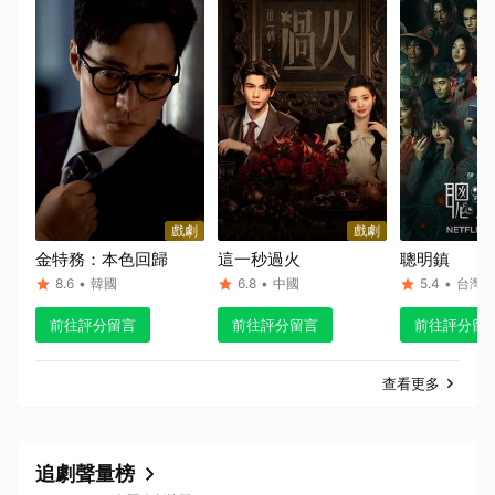
戲劇
戲劇
金特務：本色回歸
這一秒過火
聰明鎮
8.6
•
韓國
6.8
•
中國
5.4
•
台灣
前往評分留言
前往評分留言
前往評分留
查看更多
追劇聲量榜