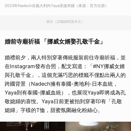
2023年Nadech在義大利向Yaya浪漫求婚（來源：官方社群）
廣告（請繼續閱讀本文）
婚前寺廟祈福 「挪威女婿娶孔敬千金」
婚禮前夕，兩人特別穿著傳統服裝前往寺廟祈福，並
在Instagram發布合照，配文寫道：「#NY挪威女婿
與孔敬千金」，這個充滿巧思的標籤不僅點出兩人的
跨國背景（Nadech擁有泰國-奧地利-日本血統，
Yaya則有泰國-挪威血統），也展現Yaya即將成為孔
敬媳婦的喜悅。Yaya日前更被拍到穿著印有「孔敬
媳婦」字樣的T恤，甜蜜氛圍融化粉絲心。