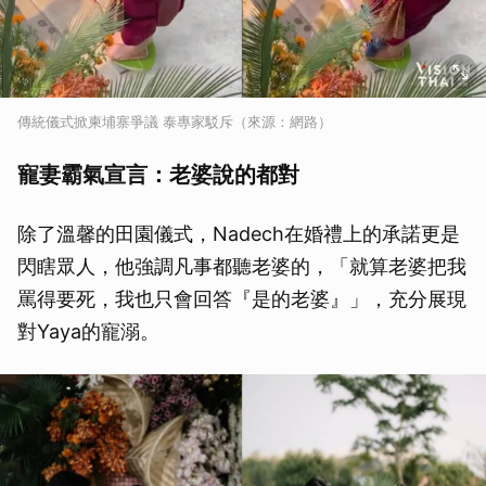
傳統儀式掀柬埔寨爭議 泰專家駁斥（來源：網路）
寵妻霸氣宣言：老婆說的都對
除了溫馨的田園儀式，Nadech在婚禮上的承諾更是
閃瞎眾人，他強調凡事都聽老婆的，「就算老婆把我
罵得要死，我也只會回答『是的老婆』」，充分展現
對Yaya的寵溺。