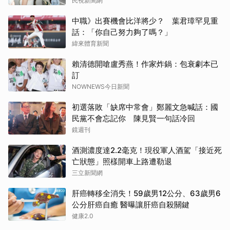
民視新聞網
中職》出賽機會比洋將少？ 葉君璋罕見重
話：「你自己努力夠了嗎？」
緯來體育新聞
賴清德開嗆盧秀燕！作家炸鍋：包衰劇本已
訂
NOWNEWS今日新聞
初選落敗「缺席中常會」鄭麗文急喊話：國
民黨不會忘記你 陳見賢一句話冷回
鏡週刊
酒測濃度達2.2毫克！現役軍人酒駕「接近死
亡狀態」照樣開車上路遭勒退
三立新聞網
肝癌轉移全消失！59歲男12公分、63歲男6
公分肝癌自癒 醫曝讓肝癌自殺關鍵
健康2.0