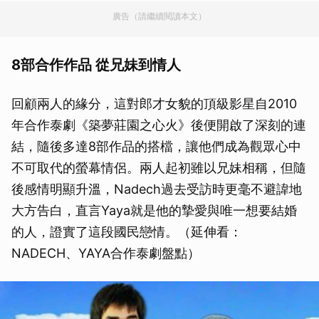
廣告（請繼續閱讀本文）
8部合作作品 從兄妹到情人
回顧兩人的緣分，這對郎才女貌的頂級影星自2010
年合作泰劇《築夢莊園之心火》後便開啟了深刻的連
結，隨後多達8部作品的搭檔，讓他們成為觀眾心中
不可取代的螢幕情侶。兩人起初雖以兄妹相稱，但隨
後感情明顯升溫，Nadech過去受訪時更毫不避諱地
大方告白，直言Yaya就是他的摯愛與唯一想要結婚
的人，證實了這段國民戀情。（延伸看：
NADECH、YAYA合作泰劇盤點）