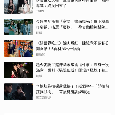
嗨喊：終於回來了
TVBS
金鐘男配震撼「家暴」畫面曝光！推下樓拳
打腳踢、痛罵「廢物」 孕妻動胎氣醫院爆
激烈衝突
鏡報
《請世界吃桌》滷肉爆紅 陳隨意不藏私公
開食譜！5食材滷出一鍋香
鏡新聞
趙今麥認了超嫌棄宋威龍這件事：沒有一次
滿意 爆料《驕陽似我》開場超尷尬！初見
面就上演親密戲
鏡報
李棟旭為拍裸露戲拚了！戒酒半年「開拍前
狂操肌肉」 幕後魔鬼訓練曝光
三立新聞網