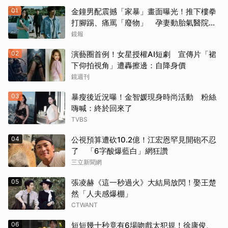
01
金鐘男配震撼「家暴」畫面曝光！推下樓拳
打腳踢、痛罵「廢物」 孕妻動胎氣醫院爆
激烈衝突
鏡報
02
演藝圈首例！女星授權AI短劇 宣傳片「裙
下仰拍視角」遭轟擦邊：自降身價
鏡週刊
03
暴瘦後近況曝！金智媛現身時尚活動 粉絲
嗨喊：終於回來了
TVBS
04
公視預算遭砍10.2億！江宏恩罕見開砲不忍
了 「6字酸爆藍白」網狂讚
三立新聞網
05
張凌赫《這一秒過火》大結局放閃！娶王楚
然「人夫感爆棚」
CTWANT
06
短短幾十秒竟有6場吻戲太犯規！徐康俊、