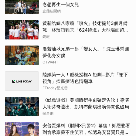
柳樂
念想再生一個女兒
壹蘋新聞網
山下
黃新皓練八家將「噴火」技術提前3個月備
徐仁
戰 林玟誼難忘「624繞境」大型場面超震
撼
鏡報
湯姆
潘若迪揪兄弟一起「變女人」！沈玉琳幫圓
夢化身女僕
Jis
CTWANT
Rai
陸娛第一人！戚薇授權AI短劇…影片「裙下
視角」挨轟擦邊色情翻車
IU
ETtoday星光雲
高允
《魷魚遊戲》美國版衍生劇確定告吹！導演
大衛芬奇退出、凱特布蘭琪出演傳聞也破局
韓星網
安普賢爆料《財閥X刑警2》幕後！鄭恩彩看
到俞承豪藏不住笑容，卻認為安普賢只是