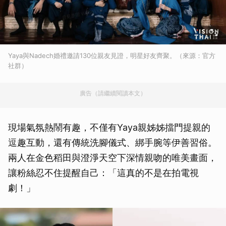
Yaya與Nadech婚禮邀請130位親友見證，明星好友齊聚。（來源：官方
社群）
廣告（請繼續閱讀本文）
現場氣氛熱鬧有趣，不僅有Yaya親姊姊擋門提親的
逗趣互動，還有傳統洗腳儀式、綁手腕等伊善習俗。
兩人在金色稻田與澄淨天空下深情親吻的唯美畫面，
讓粉絲忍不住提醒自己：「這真的不是在拍電視
劇！」