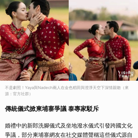
不是劇照！Yaya與Nadech兩人在金色稻田與澄淨天空下深情親吻（來
源：官方社群）
傳統儀式掀柬埔寨爭議 泰專家駁斥
婚禮中的新郎洗腳儀式及坐地潑水儀式引發跨國文化
爭議，部分柬埔寨網友在社交媒體聲稱這些儀式源自