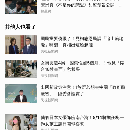
安恩真《不是你的戀愛》甜蜜預告公開，網
友直呼：太期待了！
韓星網
其他人也看了
國民黨要傻眼了！見柯志恩民調「追上賴瑞
隆」嗨翻 真相出爐臉超腫
民視新聞網
女街友遭4男「囚禁性虐5個月」！他見「陽
台18禁畫面」秒報警
民視新聞網
出國新政策注意！1族群若想去中國「政府將
嚴審」 陸委會證實了
民視新聞網
仙氣日本女優降臨南台灣！8/14將擔任統一
獅女孩主題日開球嘉賓
取消