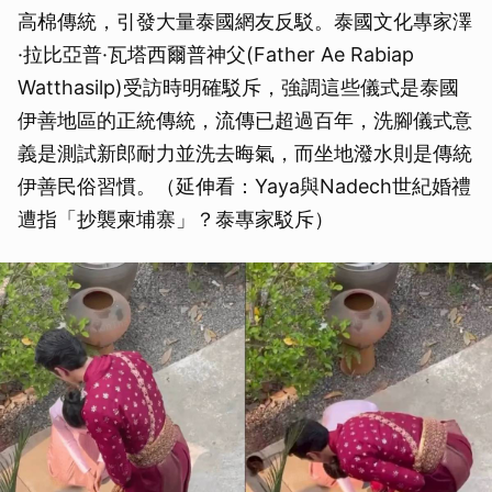
高棉傳統，引發大量泰國網友反駁。泰國文化專家澤
·拉比亞普·瓦塔西爾普神父(Father Ae Rabiap
Watthasilp)受訪時明確駁斥，強調這些儀式是泰國
伊善地區的正統傳統，流傳已超過百年，洗腳儀式意
義是測試新郎耐力並洗去晦氣，而坐地潑水則是傳統
伊善民俗習慣。（延伸看：Yaya與Nadech世紀婚禮
遭指「抄襲柬埔寨」？泰專家駁斥）