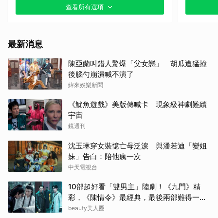
查看所有選項
小栗
迪麗
最新消息
申惠
陳亞蘭叫錯人驚爆「父女戀」 胡瓜遭猛撞
後腦勺崩潰喊不演了
林智
緯來娛樂新聞
金武
《魷魚遊戲》美版傳喊卡 現象級神劇難續
宇宙
朴恩
鏡週刊
沈玉琳穿女裝憶亡母泛淚 與潘若迪「變姐
楊洋
妹」告白：陪他瘋一次
中天電視台
田曦
10部超好看「雙男主」陸劇！《九門》精
金高
彩，《陳情令》最經典，最後兩部難得一面
倒好評
beauty美人圈
生田