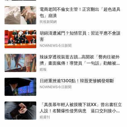
電商老闆不倫女主管！正宮翻出「超色道具
包」崩潰
民視新聞網
胡錦濤遭滅門？知情官員：習近平應不會謀
害
NOWNEWS今日新聞
辣妹穿透視裝逛古蹟…高開衩「臀肉往裙外
擠」畫面瘋傳！導覽員「一句話」勸離被狂
讚
鏡報
日經重挫逾1300點！韓股更慘觸發熔斷
NOWNEWS今日新聞
「真羨慕年輕人被摸幾下就XX」曾出書狂立
人設！名醫爆性侵男病患 逼口交到接小孩
鬧鐘響才停
鏡週刊