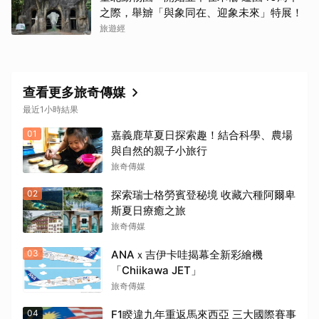
之際，舉辧「與象同在、迎象未來」特展！
旅遊經
查看更多旅奇傳媒
最近1小時結果
01
嘉義鹿草夏日探索趣！結合科學、農場
與自然的親子小旅行
旅奇傳媒
02
探索瑞士格勞賓登秘境 收藏六種阿爾卑
斯夏日療癒之旅
旅奇傳媒
03
ANAｘ吉伊卡哇揭幕全新彩繪機
「Chiikawa JET」
旅奇傳媒
04
F1睽違九年重返馬來西亞 三大國際賽事