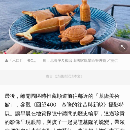
▲「禾口丘」餐點。 圖：北海岸及觀音山國家風景區管理處／提供
廣告（請繼續閱讀本文）
最後，離開園區時推薦順道前往鄰近的「基隆美術
館」，參觀《回望400－基隆的往昔與新貌》攝影特
展。讓早晨在地質探險中聽聞的歷史輪廓，透過珍貴
的影像呈現眼前，與孩子一起見證基隆的蛻變，帶領