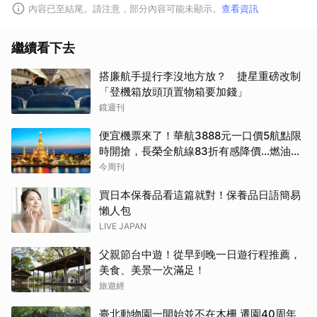
內容已至結尾。請注意，部分內容可能未顯示。
查看資訊
繼續看下去
搭廉航手提行李沒地方放？ 捷星重磅改制
「登機箱放頭頂置物箱要加錢」
鏡週刊
便宜機票來了！華航3888元一口價5航點限
時開搶，長榮全航線83折有感降價…燃油稅
8/9調漲早買早省
今周刊
買日本保養品看這篇就對！保養品日語簡易
懶人包
LIVE JAPAN
父親節台中遊！從早到晚一日遊行程推薦，
美食、美景一次滿足！
旅遊經
臺北動物園一開始並不在木柵 遷園40周年