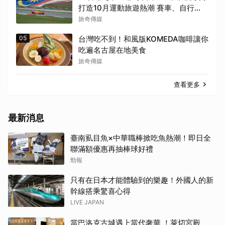
打造10月運動旅遊熱潮 賽車、自行
車、路跑同週登場
旅奇傳媒
05
台灣吃不到！和風版KOMEDA咖啡讓你
吃遍名古屋在地美食
旅奇傳媒
查看更多
最新消息
臺南虱目魚×中華職棒掀吃魚熱潮！即日全
聯滿額優惠再抽棒球好禮
勁報
只有在日本才能體驗到的樂趣！外國人的新
幹線搭乘驚喜心得
LIVE JAPAN
當巴洛克古城遇上當代奢華 ！萊切宮殿