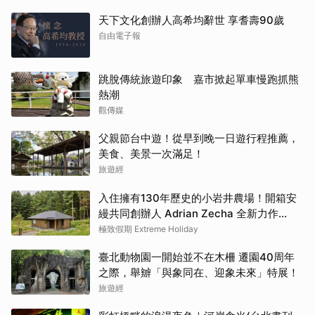
天下文化創辦人高希均辭世 享耆壽90歲
自由電子報
跳脫傳統旅遊印象 嘉市掀起單車慢跑抓熊
熱潮
觀傳媒
父親節台中遊！從早到晚一日遊行程推薦，
美食、美景一次滿足！
旅遊經
入住擁有130年歷史的小岩井農場！開箱安
縵共同創辦人 Adrian Zecha 全新力作
「AZUMA FARM KOIWAI」體驗最高級的
極致假期 Extreme Holiday
奢華
臺北動物園一開始並不在木柵 遷園40周年
之際，舉辧「與象同在、迎象未來」特展！
旅遊經