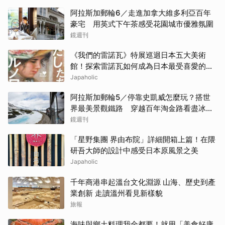
阿拉斯加郵輪6／走進加拿大維多利亞百年
豪宅 用英式下午茶感受花園城市優雅氛圍
鏡週刊
《我們的雷諾瓦》特展巡迴日本五大美術
館！探索雷諾瓦如何成為日本最受喜愛的印
象派畫家
Japaholic
阿拉斯加郵輪5／停靠史凱威怎麼玩？搭世
界最美景觀鐵路 穿越百年淘金路看盡冰
河、峽谷與雪山
鏡週刊
「星野集團 界由布院」詳細開箱上篇！在隈
研吾大師的設計中感受日本原風景之美
Japaholic
千年商港串起溫台文化淵源 山海、歷史到產
業創新 走讀溫州看見新樣貌
旅報
海味與鄉土料理我全都要！就用「美食好康