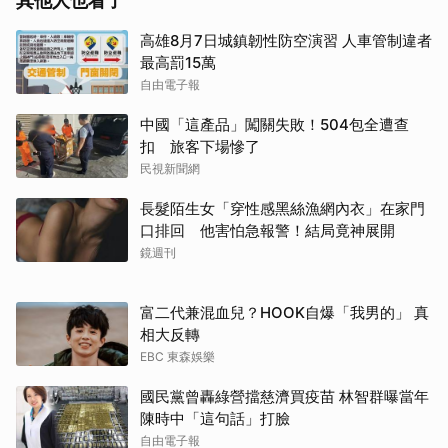
其他人也看了
高雄8月7日城鎮韌性防空演習 人車管制違者
最高罰15萬
自由電子報
中國「這產品」闖關失敗！504包全遭查
扣 旅客下場慘了
民視新聞網
長髮陌生女「穿性感黑絲漁網內衣」在家門
口排回 他害怕急報警！結局竟神展開
鏡週刊
富二代兼混血兒？HOOK自爆「我男的」 真
相大反轉
EBC 東森娛樂
國民黨曾轟綠營擋慈濟買疫苗 林智群曝當年
陳時中「這句話」打臉
自由電子報