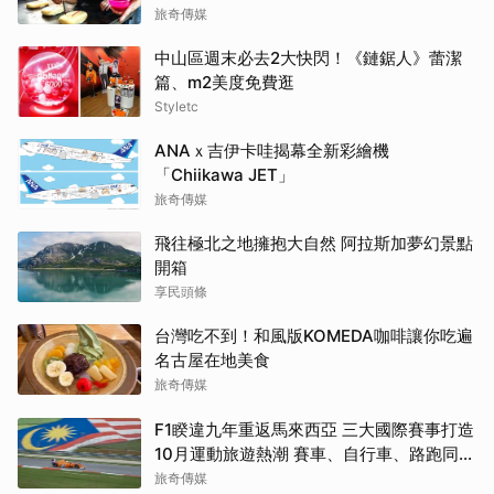
旅奇傳媒
中山區週末必去2大快閃！《鏈鋸人》蕾潔
篇、m2美度免費逛
Styletc
ANAｘ吉伊卡哇揭幕全新彩繪機
「Chiikawa JET」
旅奇傳媒
飛往極北之地擁抱大自然 阿拉斯加夢幻景點
開箱
享民頭條
台灣吃不到！和風版KOMEDA咖啡讓你吃遍
名古屋在地美食
旅奇傳媒
F1睽違九年重返馬來西亞 三大國際賽事打造
10月運動旅遊熱潮 賽車、自行車、路跑同週
登場
旅奇傳媒