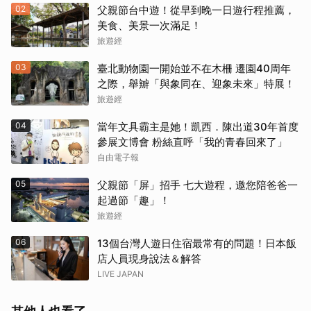
02
父親節台中遊！從早到晚一日遊行程推薦，
美食、美景一次滿足！
旅遊經
03
臺北動物園一開始並不在木柵 遷園40周年
之際，舉辧「與象同在、迎象未來」特展！
旅遊經
04
當年文具霸主是她！凱西．陳出道30年首度
參展文博會 粉絲直呼「我的青春回來了」
自由電子報
05
父親節「屏」招手 七大遊程，邀您陪爸爸一
起過節「趣」！
旅遊經
06
13個台灣人遊日住宿最常有的問題！日本飯
店人員現身說法＆解答
LIVE JAPAN