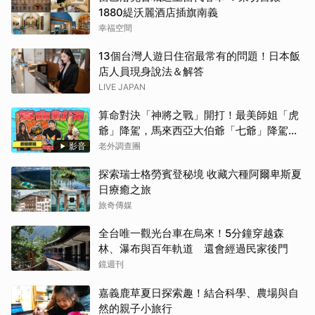
1880緹沃麗酒店插旗南義
幸福空間
13個台灣人遊日住宿最常有的問題！日本飯
店人員現身說法＆解答
LIVE JAPAN
算命對決「神將之戰」開打！最美師姐「虎
爺」降駕，馬來西亞大伯爺「七爺」降駕。
當虎爺對上七爺，神明之間的較量究竟誰會
影音
老外調查團
勝出？【老外調查團】
探索瑞士格勞賓登秘境 收藏六種阿爾卑斯夏
日療癒之旅
旅奇傳媒
全台唯一觀光台車在烏來！5分鐘穿越森
林、瀑布與百年軌道 還會經過民家後門
鏡週刊
嘉義鹿草夏日探索趣！結合科學、農場與自
然的親子小旅行