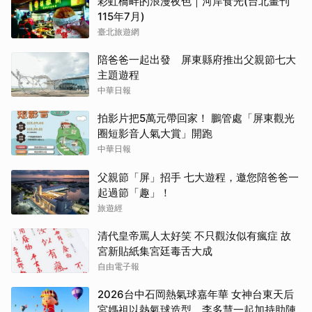
彩虹橋畔的浪漫夜色｜河岸食光(台北畫刊
115年7月)
臺北旅遊網
陪爸爸一起出發 屏東縣府推出父親節七大
主題遊程
中華日報
拍影片把5萬元帶回家！ 鵬管處「屏東觀光
圈短影音人氣大賞」開跑
中華日報
父親節「屏」招手 七大遊程，邀您陪爸爸一
起過節「趣」！
旅遊經
清代皇帝罵人太好笑 不只觀汝似有瘋症 故
宮新貼紙集宮廷毒舌大成
自由電子報
2026台中石岡熱氣球嘉年華 女神台東天后
宮媽祖以熱氣球造型、李多慧一起加持助陣