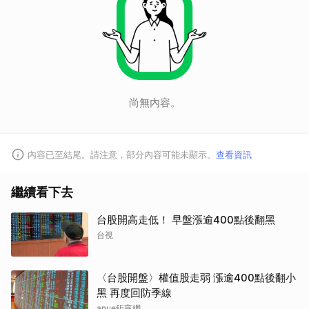
取消
尚無內容。
內容已至結尾。請注意，部分內容可能未顯示。
查看資訊
繼續看下去
台股開高走低！ 早盤漲逾400點後翻黑
台視
〈台股開盤〉權值股走弱 漲逾400點後翻小
黑 再度回防季線
anue鉅亨網