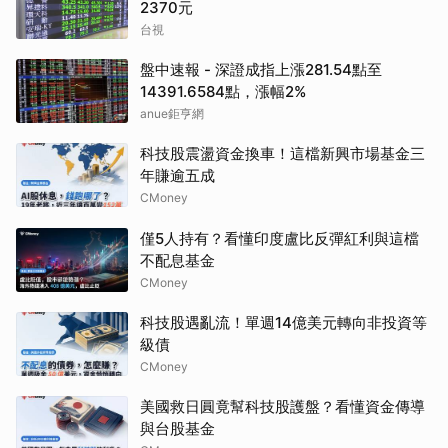
2370元
台視
盤中速報 - 深證成指上漲281.54點至
14391.6584點，漲幅2%
anue鉅亨網
科技股震盪資金換車！這檔新興市場基金三
年賺逾五成
CMoney
僅5人持有？看懂印度盧比反彈紅利與這檔
不配息基金
CMoney
科技股遇亂流！單週14億美元轉向非投資等
級債
CMoney
美國救日圓竟幫科技股護盤？看懂資金傳導
與台股基金