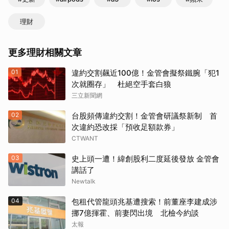
理財
更多理財相關文章
01
違約交割飆近100億！金管會擬祭鐵腕「犯1
次就圈存」 杜絕空手套白狼
三立新聞網
02
台股頻傳違約交割！金管會研議祭新制 首
次違約恐改採「預收足額款券」
CTWANT
03
史上頭一遭！緯創股利二度延後發放 金管會
講話了
Newtalk
04
包租代管龍頭兆基遭搜索！前董座李建成涉
挪7億揮霍、前妻閃出境 北檢今約談
太報