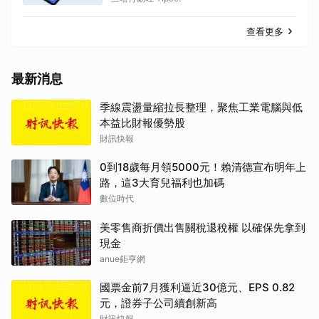
查看更多
最新消息
季線震盪量縮拉長整理，聚焦工業電腦與低
本益比財報優勢股
財訊快報
0到18歲每月領5000元！賴清德宣布明年上
路，這3大育兒福利也加碼
數位時代
美零售商折價出售關稅退稅權 以確保先拿到
現金
anue鉅亨網
國票金前7月獲利逼近30億元、EPS 0.82
元，證券子公司續創新高
財訊快報