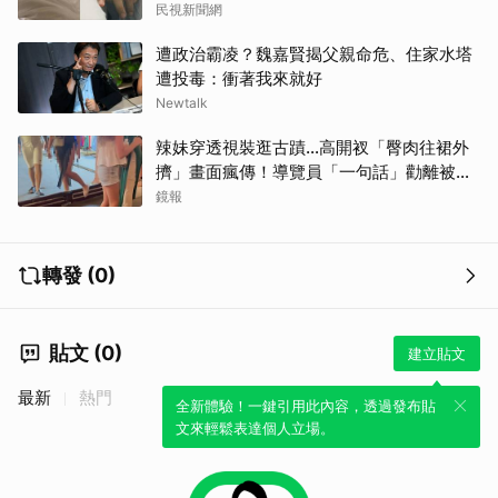
民視新聞網
遭政治霸凌？魏嘉賢揭父親命危、住家水塔
遭投毒：衝著我來就好
Newtalk
辣妹穿透視裝逛古蹟…高開衩「臀肉往裙外
擠」畫面瘋傳！導覽員「一句話」勸離被狂
讚
鏡報
轉發 (0)
貼文 (0)
建立貼文
最新
熱門
全新體驗！一鍵引用此內容，透過發布貼
文來輕鬆表達個人立場。