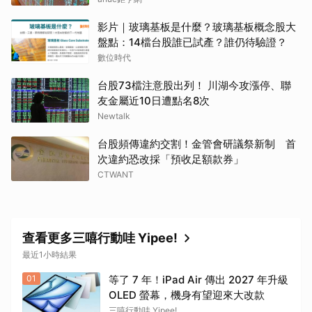
影片｜玻璃基板是什麼？玻璃基板概念股大
盤點：14檔台股誰已試產？誰仍待驗證？
數位時代
台股73檔注意股出列！ 川湖今攻漲停、聯
友金屬近10日遭點名8次
Newtalk
台股頻傳違約交割！金管會研議祭新制 首
次違約恐改採「預收足額款券」
CTWANT
查看更多三嘻行動哇 Yipee!
最近1小時結果
01
等了 7 年！iPad Air 傳出 2027 年升級
OLED 螢幕，機身有望迎來大改款
三嘻行動哇 Yipee!