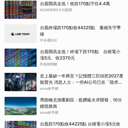
台股開高走低！收跌170點守住4.4萬
NOWNEWS今日新聞
台股終場跌170點收44225點 量縮失守季
線
中央通訊社
台股開高走低！終場下跌170點 台積電小
漲5元、收2370元
民視新聞網
史上最缺一年將至？記憶體三巨頭把2027產
能賣光 消息人士：一些AI公司已在「跪求晶
片」
anue鉅亨網
秀朗橋北側重劃區：藍鑽級水岸開發，10分
鐘抵敦南
anue鉅亨網
台股跌170點收44225點 台積電小漲5元收