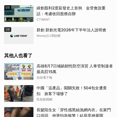
05
緯創股利2度延發史上首例 金管會說重
話：考慮收回股務自辦
CTWANT
06
群創 群創光電2026年下半年法人說明會
MoneyDJ理財網
其他人也看了
高雄8月7日城鎮韌性防空演習 人車管制違者
最高罰15萬
自由電子報
中國「這產品」闖關失敗！504包全遭查
扣 旅客下場慘了
民視新聞網
長髮陌生女「穿性感黑絲漁網內衣」在家門
口排回 他害怕急報警！結局竟神展開