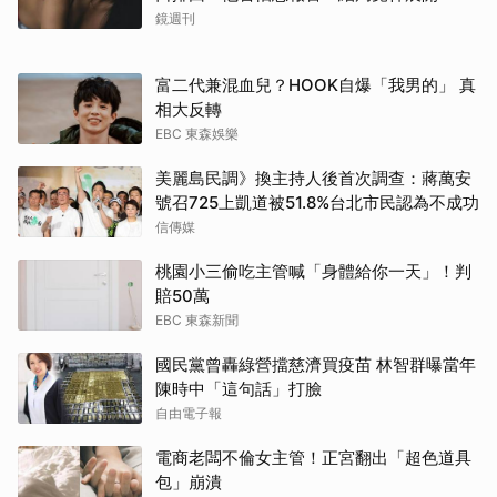
鏡週刊
富二代兼混血兒？HOOK自爆「我男的」 真
相大反轉
EBC 東森娛樂
美麗島民調》換主持人後首次調查：蔣萬安
號召725上凱道被51.8%台北市民認為不成功
信傳媒
桃園小三偷吃主管喊「身體給你一天」！判
賠50萬
EBC 東森新聞
國民黨曾轟綠營擋慈濟買疫苗 林智群曝當年
陳時中「這句話」打臉
自由電子報
電商老闆不倫女主管！正宮翻出「超色道具
包」崩潰