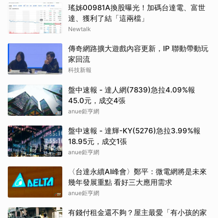
瑤姊00981A換股曝光！加碼台達電、富世
達、獲利了結「這兩檔」
Newtalk
傳奇網路擴大遊戲內容更新，IP 聯動帶動玩
家回流
科技新報
盤中速報 - 達人網(7839)急拉4.09%報
45.0元，成交4張
anue鉅亨網
盤中速報 - 達輝-KY(5276)急拉3.99%報
18.95元，成交1張
anue鉅亨網
〈台達永續AI峰會〉鄭平：微電網將是未來
幾年發展重點 看好三大應用需求
anue鉅亨網
有錢付租金還不夠？屋主最愛「有小孩的家