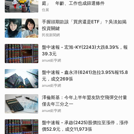
庭」 年齡、工作也成篩選條件
住展
手握頭期款該「買房還是ETF」？吳淡如揭
投資關鍵
民視新聞網
盤中速報 - 宏旭-KY(2243)大跌8.39%，報
39.3元
anue鉅亨網
盤中速報 - 鑫永洋(6241)急拉3.95%報15.8
元，成交269張
anue鉅亨網
澤倫斯基：今年上半年盟友防空飛彈交付量
僅去年三分之一
anue鉅亨網
盤中速報 - 承啟(2425)股價拉至漲停，漲停
價52.9元，成交11,973張