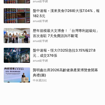
anue鉅亨網
盤中速報 - 漢來美食(1268)大漲7.04%，報
182.5元
anue鉅亨網
歷年規模最大文博會！「台灣專利超級站」
首次進駐 7天免費諮詢不斷電
anue鉅亨網
盤中速報 - 恆大(1325)急拉3.15%報27.8
元，成交376張
anue鉅亨網
龔明鑫出席2026高齡健康產業博覽會開幕
典禮(圖)
中央通訊社