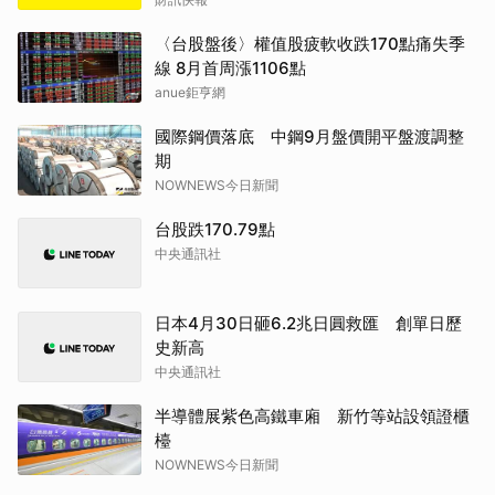
〈台股盤後〉權值股疲軟收跌170點痛失季
線 8月首周漲1106點
anue鉅亨網
國際鋼價落底 中鋼9月盤價開平盤渡調整
期
NOWNEWS今日新聞
台股跌170.79點
中央通訊社
日本4月30日砸6.2兆日圓救匯 創單日歷
史新高
中央通訊社
半導體展紫色高鐵車廂 新竹等站設領證櫃
檯
NOWNEWS今日新聞