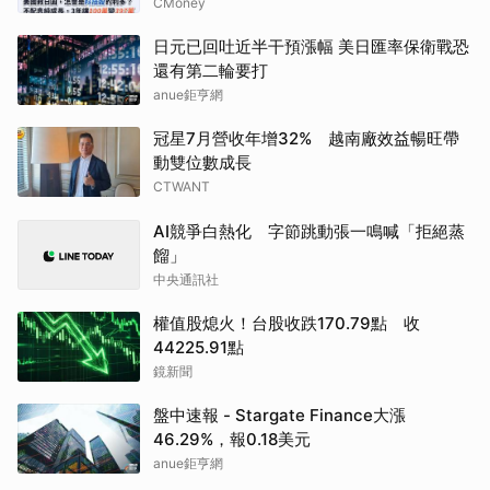
CMoney
日元已回吐近半干預漲幅 美日匯率保衛戰恐
還有第二輪要打
anue鉅亨網
冠星7月營收年增32% 越南廠效益暢旺帶
動雙位數成長
CTWANT
AI競爭白熱化 字節跳動張一鳴喊「拒絕蒸
餾」
中央通訊社
權值股熄火！台股收跌170.79點 收
44225.91點
鏡新聞
盤中速報 - Stargate Finance大漲
46.29%，報0.18美元
anue鉅亨網