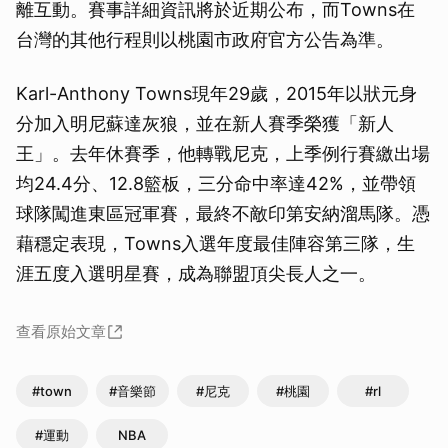
離互動。賽事詳細資訊將於近期公布，而Towns在
台灣的其他行程則以桃園市政府官方公告為準。
Karl-Anthony Towns現年29歲，2015年以狀元身
分加入明尼蘇達灰狼，並在新人賽季榮獲「新人
王」。去年休賽季，他轉戰尼克，上季例行賽繳出場
均24.4分、12.8籃板，三分命中率達42%，並帶領
球隊闖進東區冠軍賽，最終不敵印第安納溜馬隊。憑
藉穩定表現，Towns入選年度最佳陣容第三隊，生
涯五度入選明星賽，成為聯盟頂尖長人之一。
查看原始文章
#town
#音樂節
#尼克
#桃園
#rl
#運動
NBA