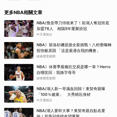
更多NBA相關文章
NBA/詹皇帶刀侍衛來了！前湖人奪冠班底
加盟76人 相隔5年重聚拚冠
中天電視台
NBA》留洛杉磯迎接全新挑戰！八村壘曝轉
投快艇原因 「這是最適合我的機會」
緯來體育新聞
NBA》休賽季最瘋狂交易是哪一筆？Herro
自嘲笑回：我換字母哥
緯來體育新聞
NBA/湖人新一哥滿血回歸！東契奇親曝
「100％健康」 大秀精壯身材
中天電視台
NBA/湖人要幹大事？東契奇親自點名要
他！昔爭冠搭檔有望重聚