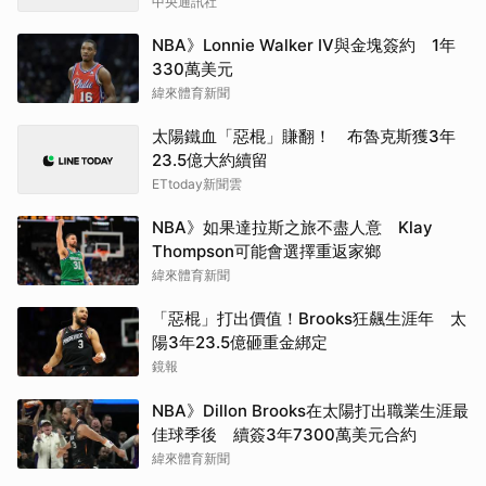
中央通訊社
NBA》Lonnie Walker IV與金塊簽約 1年
330萬美元
緯來體育新聞
太陽鐵血「惡棍」賺翻！ 布魯克斯獲3年
23.5億大約續留
ETtoday新聞雲
NBA》如果達拉斯之旅不盡人意 Klay
Thompson可能會選擇重返家鄉
緯來體育新聞
「惡棍」打出價值！Brooks狂飆生涯年 太
陽3年23.5億砸重金綁定
鏡報
NBA》Dillon Brooks在太陽打出職業生涯最
佳球季後 續簽3年7300萬美元合約
緯來體育新聞