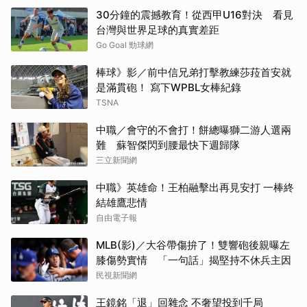
30分鐘的震撼教育！從西甲U16對決 看見
台灣與世界足球的真實差距
Go Goal 勁球網
棒球》影／前中信兄弟打擊教練莎菈首安就
是滿貫砲！ 寫下WPBL女棒紀錄
TSNA
中職／會守的不會打！餅總曝獅二游人選兩
難 蘇智傑閃到腰最快下週歸隊
三立新聞網
中職》英雄命！王柏融擊出再見安打 一棒終
結雄鷹悲情
自由電子報
MLB(影)／大谷帶傷拚了！雙響砲後親曝左
膝傷勢實情 「一句話」揭堅持不休兵主因
民視新聞網
王鏡銘「退」回雜念 不奢望投到千局