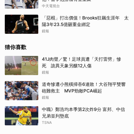
中天電視台
「惡棍」打出價值！Brooks狂飆生涯年 太
陽3年23.5億砸重金綁定
鏡報
猜你喜歡
41J肉聲／驚！足球員遭「天打雷劈」慘
死 詭異天象另釀12人傷
鏡報
道奇慘遭小熊橫掃吞6連敗！大谷翔平雙響
砲難救主 MVP勁敵PCA崛起
鏡報
中職》鄭浩均本季第2次炸9分 富邦、中信
兄弟並列墊底
TSNA