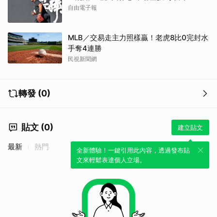
自由電子報
MLB／交易走主力照樣贏！老虎8比0完封水
手奪4連勝
民視新聞網
轉發 (0)
貼文 (0)
建立貼文
最新
熱門
全新體驗！一鍵引用此內容，透過發布貼
文來輕鬆表達個人立場。