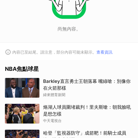
尚無內容。
內容已至結尾。請注意，部分內容可能未顯示。
查看資訊
NBA焦點球星
Barkley直言勇士王朝落幕 嘴綠嗆：別像你
在火箭那樣
緯來體育新聞
烙湖人球員圍堵裁判！里夫斯嗆：朝我臉吼
是想怎樣
中天電視台
哈登「監視器防守」成箭靶！前騎士成員
取消