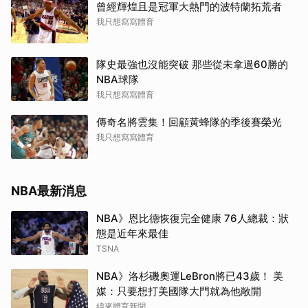
曾經輝煌且是冠軍大熱門的波特蘭拓荒者
我只想寫寫體育
隊史最強也沒能突破 那些從未拿過60勝的
NBA球隊
我只想寫寫體育
傳奇名將雲集！回顧黃蜂隊的季後賽榮光
我只想寫寫體育
NBA最新消息
NBA》恩比德恢復完全健康 76人總裁：狀
態是近年來最佳
TSNA
NBA》洛杉磯奧運LeBron將已43歲！ 美
媒：只要想打美國隊大門就為他敞開
緯來體育新聞