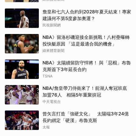
詹皇和七六人合約到2028年夏天結束！專家
建議何不第5度參加奧運？
民視新聞網
NBA》留洛杉磯迎接全新挑戰！八村壘曝轉
投快艇原因 「這是最適合我的機會」
緯來體育新聞
NBA》太陽續留防守悍將！ 與「惡棍」布魯
克斯簽下3年延長合約
TSNA
NBA/詹皇帶刀侍衛來了！前湖人奪冠班底
加盟76人 相隔5年重聚拚冠
中天電視台
曾矢言打造「強硬文化」 太陽端3年24億
長約綁定「硬漢」布魯克斯
太報