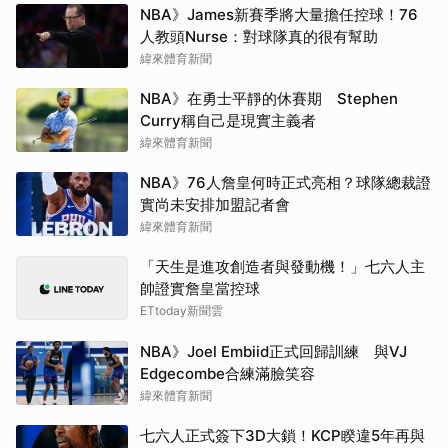
NBA》James新賽季將大量擔任控球！76
人教頭Nurse：對球隊真的很有幫助
緯來體育新聞
NBA》在勇士平靜的休賽期 Stephen
Curry稱自己是現實主義者
緯來體育新聞
NBA》76人詹皇何時正式亮相？球隊總裁證
實尚未安排加盟記者會
緯來體育新聞
「天生是進攻創造者與發動機！」七六人主
帥證實詹皇當控球
ETtoday新聞雲
NBA》Joel Embiid正式回歸訓練 與VJ
Edgecombe合練滿臉笑容
緯來體育新聞
七六人正式簽下3D大鎖！KCP睽違5年再與