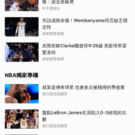
嗆：滾去坐板凳
中天電視台
失誤成致命傷！Wembanyama坦言缺乏穩
定性
緯來體育新聞
灰熊前鋒Clarke驟逝得年29歲 美籃球界震
驚哀悼
緯來體育新聞
NBA獨家專欄
就算是傳奇球星 也會多次被橫掃的季後賽
我只想寫寫體育
盤點LeBron James生涯陷入0-3絕境的次
數
我只想寫寫體育