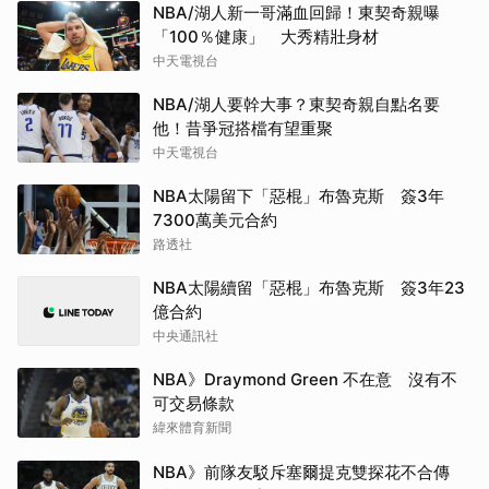
NBA/湖人新一哥滿血回歸！東契奇親曝
「100％健康」 大秀精壯身材
中天電視台
NBA/湖人要幹大事？東契奇親自點名要
他！昔爭冠搭檔有望重聚
中天電視台
NBA太陽留下「惡棍」布魯克斯 簽3年
7300萬美元合約
路透社
NBA太陽續留「惡棍」布魯克斯 簽3年23
億合約
中央通訊社
NBA》Draymond Green 不在意 沒有不
可交易條款
緯來體育新聞
NBA》前隊友駁斥塞爾提克雙探花不合傳