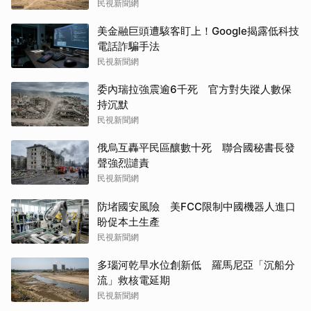
民視新聞網
美金融巨頭遭駭客盯上！Google揭露低科技
電話詐騙手法
民視新聞網
委內瑞拉強震逾6千死 官方對失蹤人數保
持沉默
民視新聞網
俄烏互轟平民區釀數十死 聯合國秘書長發
聲強烈譴責
民視新聞網
防堵國安風險 美FCC限制中國機器人進口
盼促本土生產
民視新聞網
多瑙河乾旱水位創新低 羅馬尼亞「沉船分
流」救核電延期
民視新聞網