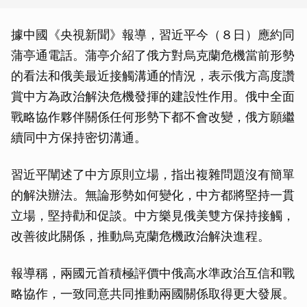
據中國《央視新聞》報導，習近平今（８日）應約同
蒲亭通電話。蒲亭介紹了俄方對烏克蘭危機當前形勢
的看法和俄美最近接觸溝通的情況，表示俄方高度讚
賞中方為政治解決危機發揮的建設性作用。俄中全面
戰略協作夥伴關係任何形勢下都不會改變，俄方願繼
續同中方保持密切溝通。
習近平闡述了中方原則立場，指出複雜問題沒有簡單
的解決辦法。無論形勢如何變化，中方都將堅持一貫
立場，堅持勸和促談。中方樂見俄美雙方保持接觸，
改善彼此關係，推動烏克蘭危機政治解決進程。
報導稱，兩國元首積極評價中俄高水準政治互信和戰
略協作，一致同意共同推動兩國關係取得更大發展。