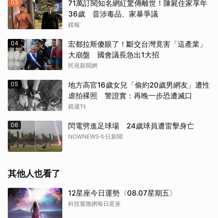
03
71萬訂閱知名網紅驚傳離世！陳屍住家享年
36歲 昔涉毒品、家暴爭議
鏡報
04
宏都拉斯傻眼了！斷交台灣竟害「這產業」
大崩盤 國會議長急出1大招
民視新聞網
05
地方高官16歲女兒「偷約20歲男網友」遭性
虐拍裸照 警證實：再晚一步恐遭滅口
鏡週刊
06
閃電劈進足球場 24歲球員遭雷擊身亡
NOWNEWS今日新聞
其他人也看了
12星座今日運勢〈08.07星期五〉
科技紫微網每日星座