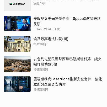
德國之聲
美股早盤美光開低走高！SpaceX解禁未跌
反漲
NOWNEWS今日新聞
埃及最高憲法法院(圖)
中央通訊社
以色列屯墾民襲擊西岸巴勒斯坦村落 縱火
毆打婦幼釀5傷
民視新聞網
雲端服務商Laserfiche推新安全套件 強化
政府與企業資安防禦
民視新聞網