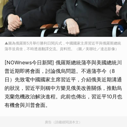
▲圖為俄羅斯5月舉行勝利日閱兵式，中國國家主席習近平與俄羅斯總統
蒲亭並肩坐，不時透過翻譯交流。資料照。（圖／美聯社／達志影像）
[NOWnews今日新聞] 俄羅斯總統蒲亭與美國總統川
普近期即將會面，討論俄烏問題。不過蒲亭今（8
日）先致電中國國家主席習近平，介紹俄美近期溝通
的狀況，習近平則稱中方樂見俄美改善關係，推動烏
克蘭危機政治解決進程。此前也傳出，習近平10月也
有機會與川普會面。
廣告（請繼續閱讀本文）