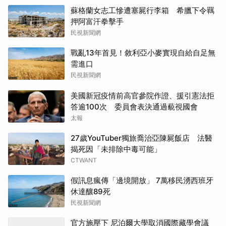
蘇格蘭女志工慘遭塞屍行李箱 希臘下令羈
押阿富汗拳擊手
民視新聞網
戰亂13年首見！敘利亞小麥實現自給自足無
需進口
民視新聞網
美國新冠疫情前高官參院作證、援引憲法拒
答逾100次 委員會表決通過藐視國會
太報
27歲YouTuber獨旅喬治亞陳屍飯店 法醫
揭死因「未排除中毒可能」
CTWANT
假訊息瘋傳「邊境開放」 7萬移民湧西班牙
休達釀89死
民視新聞網
官方施壓下 尼泊爾大學取消國際藏學會議