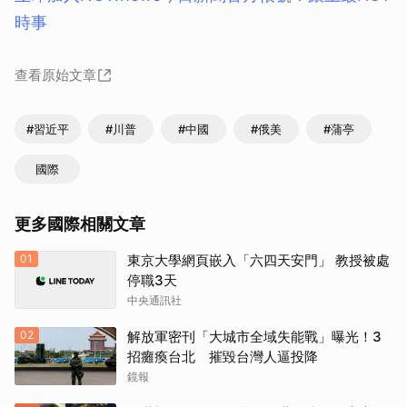
時事
查看原始文章
#習近平
#川普
#中國
#俄美
#蒲亭
國際
更多國際相關文章
01
東京大學網頁嵌入「六四天安門」 教授被處
停職3天
中央通訊社
02
解放軍密刊「大城市全域失能戰」曝光！3
招癱瘓台北 摧毀台灣人逼投降
鏡報