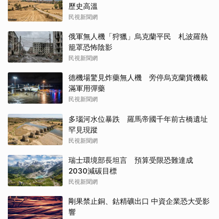
歷史高溫
民視新聞網
俄軍無人機「狩獵」烏克蘭平民 札波羅熱
籠罩恐怖陰影
民視新聞網
德機場驚見炸藥無人機 旁停烏克蘭貨機載
滿軍用彈藥
民視新聞網
多瑙河水位暴跌 羅馬帝國千年前古橋遺址
罕見現蹤
民視新聞網
瑞士環境部長坦言 預算受限恐難達成
2030減碳目標
民視新聞網
剛果禁止銅、鈷精礦出口 中資企業恐大受影
響