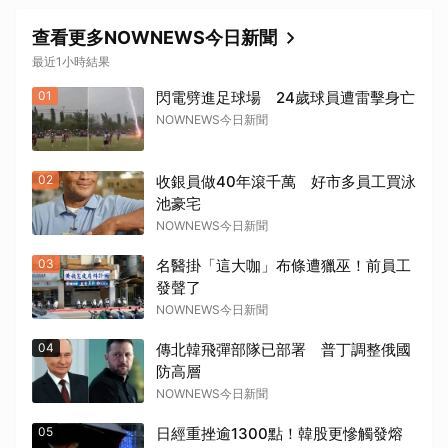
查看更多NOWNEWS今日新聞
最近1小時結果
01
閃電劈進足球場 24歲球員遭雷擊身亡
NOWNEWS今日新聞
02
收銀員做40年滾千萬 好市多員工買泳
池豪宅
NOWNEWS今日新聞
03
名醫掛「這大咖」布條遭獵巫！前員工
發聲了
NOWNEWS今日新聞
04
傳北韓飛彈部隊已部署 普丁調整俄國
防高層
NOWNEWS今日新聞
05
日經重挫逾1300點！韓股更慘觸發熔