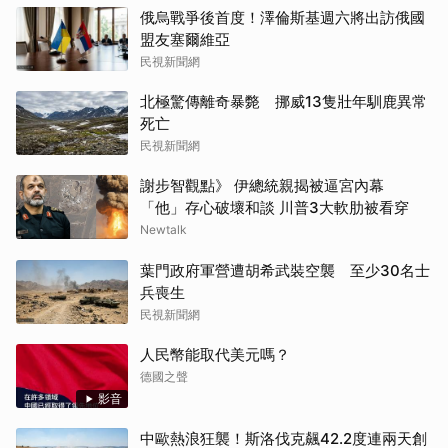
俄烏戰爭後首度！澤倫斯基週六將出訪俄國
盟友塞爾維亞
民視新聞網
北極驚傳離奇暴斃 挪威13隻壯年馴鹿異常
死亡
民視新聞網
謝步智觀點》 伊總統親揭被逼宮內幕
「他」存心破壞和談 川普3大軟肋被看穿
Newtalk
葉門政府軍營遭胡希武裝空襲 至少30名士
兵喪生
民視新聞網
人民幣能取代美元嗎？
德國之聲
影音
中歐熱浪狂襲！斯洛伐克飆42.2度連兩天創