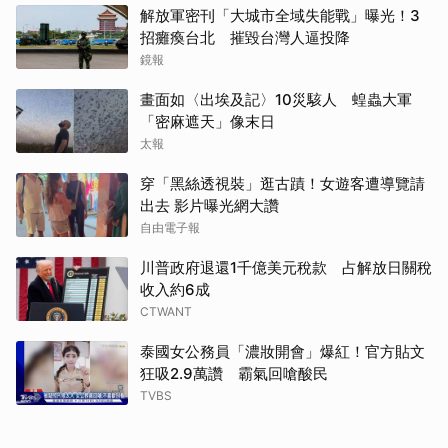
解放軍密刊「大城市全域失能戰」曝光！3
招癱瘓台北 摧毀台灣人逼投降
鏡報
畫面如〈出埃及記〉10災駭人 蝗蟲大軍
「密麻遮天」像末日
太報
穿「黑絲透視裝」逛古蹟！女遊客遭導覽請
出去 影片曝光網大讚
自由電子報
川普政府退還1千億美元稅款 占解放日關稅
收入約6成
CTWANT
泰國女公務員「濃妝開會」爆紅！官方貼文
取消
狂吸2.9萬讚 霸氣回嗆酸民
TVBS