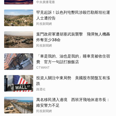
中央廣播電臺
罕見起訴！以色列屯墾民涉殺巴勒斯坦社運
人士遭控告
民視新聞網
葉門政府軍遭胡塞武裝襲擊 飛彈無人機轟
炸奪至少38命
民視新聞網
「車是我的、油也是我的」睡車竟被收住宿
費 官方一句話打臉飯店
CTWANT
投資人關注中東局勢 美國股市開盤互有漲
跌
路透社
萬名移民湧入邊境 西班牙飛地休達市長：
維安警力不足
民視新聞網