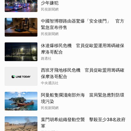
少年嫌犯
民視新聞網
中國智博聯路由器驚爆「安全後門」 官方
緊急宣布停售
民視新聞網
休達爆移民危機 官員促歐盟運用籌碼確保
摩洛哥配合
路透社
西班牙飛地移民危機 官員促歐盟用籌碼確
保摩洛哥配合
中央通訊社
阿曼船隻擱淺南部外海 當局緊急應對防環
境污染
民視新聞網
葉門胡希組織發動空襲 擊殺至少38名政府
軍