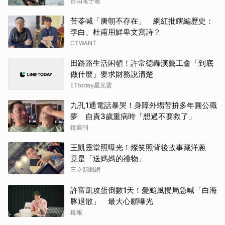
自由電子報
苦苓喊「唐朝不存在」 網紅批瞎編歷史：
李白、杜甫用鮮卑文寫詩？
CTWANT
田路路生活困頓！許常德轟演藝工會「到底
做什麼」要求財務說清楚
ETtoday星光雲
九孔1通電話暴哭！身障外甥苦拚多年圓公職
夢 自責3歲重病時「想過不要救了」
鏡週刊
王凱靈堂照曝光！燦笑照背後故事藏洋蔥
竟是「送媽媽的禮物」
三立新聞網
許富凱攻蛋倒數1天！憂颱風攪局急喊「白海
豚退散」 最大心願曝光
鏡報