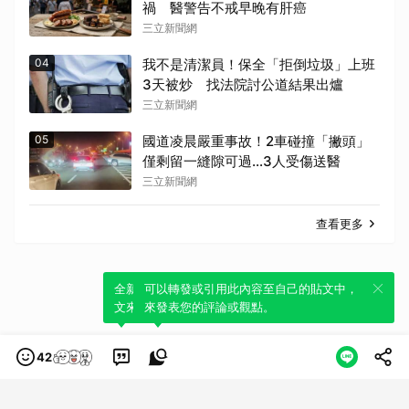
禍 醫警告不戒早晚有肝癌
三立新聞網
04
我不是清潔員！保全「拒倒垃圾」上班
3天被炒 找法院討公道結果出爐
三立新聞網
05
國道凌晨嚴重事故！2車碰撞「撇頭」
僅剩留一縫隙可過…3人受傷送醫
三立新聞網
查看更多
全新體驗！一鍵引用此內容，透過發布貼
可以轉發或引用此內容至自己的貼文中，
文來輕鬆表達個人立場。
來發表您的評論或觀點。
42
類別