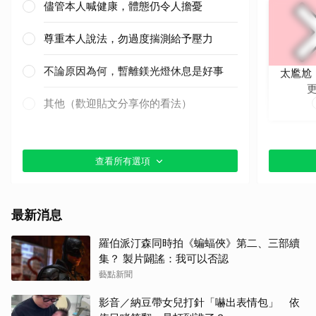
儘管本人喊健康，體態仍令人擔憂
尊重本人說法，勿過度揣測給予壓力
不論原因為何，暫離鎂光燈休息是好事
太尷尬
其他（歡迎貼文分享你的看法）
查看所有選項
最新消息
羅伯派汀森同時拍《蝙蝠俠》第二、三部續
集？ 製片闢謠：我可以否認
藝點新聞
影音／納豆帶女兒打針「嚇出表情包」 依