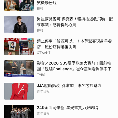
笑機場粉絲
鏡報
男星夢見麥可·傑克森！獲擁抱還收飛吻 醒
來嚇喊：感覺得到心跳
鏡報
禁止停車「始源可以」！本尊驚喜現身早餐
店 鐵粉店長嚇傻尖叫
CTWANT
影音／2026 SBS夏季歌謠大戰前！回顧韓
團「洗腦Challenge」崔傘震胸看到停不了
TVBS
JJA壓軸揭曉 孫淑媚、李竺芯展魅力
青年日報
24K金曲同學會 星光幫實力派飆唱
青年日報