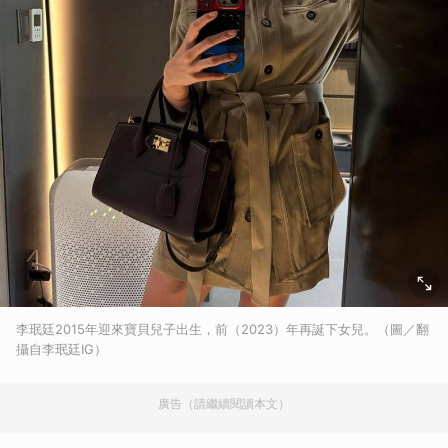
李珉廷2015年迎來寶貝兒子出生，前（2023）年再誕下女兒。（圖／翻
攝自李珉廷IG）
廣告（請繼續閱讀本文）