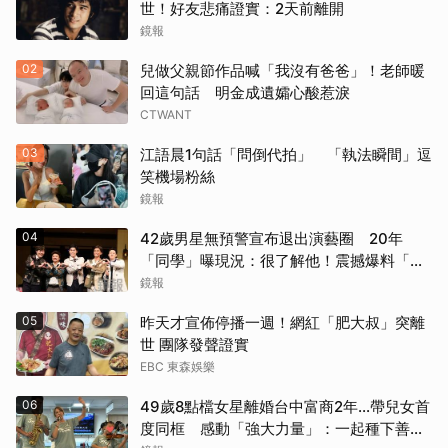
世！好友悲痛證實：2天前離開
鏡報
02
兒做父親節作品喊「我沒有爸爸」！老師暖
回這句話 明金成遺孀心酸惹淚
CTWANT
03
江語晨1句話「問倒代拍」 「執法瞬間」逗
笑機場粉絲
鏡報
04
42歲男星無預警宣布退出演藝圈 20年
「同學」曝現況：很了解他！震撼爆料「恐
懼」這件事
鏡報
05
昨天才宣佈停播一週！網紅「肥大叔」突離
世 團隊發聲證實
EBC 東森娛樂
06
49歲8點檔女星離婚台中富商2年...帶兒女首
度同框 感動「強大力量」：一起種下善的