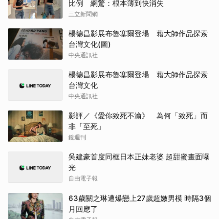
比例 網驚：根本薄到快消失
三立新聞網
楊德昌影展布魯塞爾登場 藉大師作品探索
台灣文化(圖)
中央通訊社
楊德昌影展布魯塞爾登場 藉大師作品探索
台灣文化
中央通訊社
影評／《愛你致死不渝》 為何「致死」而
非「至死」
鏡週刊
吳建豪首度同框日本正妹老婆 超甜蜜畫面曝
光
自由電子報
63歲關之琳遭爆戀上27歲超嫩男模 時隔3個
月回應了