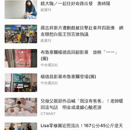
鏡大咖／一起往好命路出發 唐綺陽
鏡週刊
羅志祥新片遭刪戲被目擊赴泰拜四面佛 網
友聯想白龍王預言掀熱議
鏡週刊
布魯塞爾楊德昌回顧影展 放映「一一」
(圖)
中央通訊社
楊德昌影展布魯塞爾登場(圖)
中央通訊社
兒做父親節作品喊「我沒有爸爸」！老師暖
回這句話 明金成遺孀心酸惹淚
CTWANT
Lisa零修圖近照流出！167公分45公斤逆天