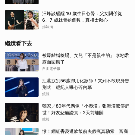
汪峰談醒醒 10 歲生日心聲：父女關係從
6、7 歲就開始倒數，真相太揪心
姊妹淘
繼續看下去
被爆離婚檢場、女兒「不是親生的」 李翊君
露面回應了
自由電子報
江蕙淚別56歲御用化妝師！哭到不敢現身告
別式 經紀人曝心碎內幕
鏡報
獨家／80年代偶像「小秦漢」張海漢驚傳辭
世！好友悲痛證實：2天前離開
鏡報
慘！網紅香菱遭軟飯前夫假瘋真勒索 富商