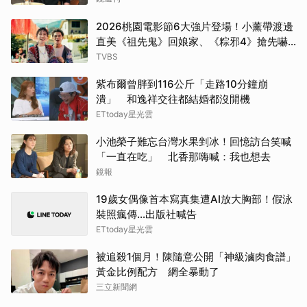
2026桃園電影節6大強片登場！小薰帶渡邊
直美《祖先鬼》回娘家、《粽邪4》搶先嚇
桃園
TVBS
紫布爾曾胖到116公斤「走路10分鐘崩
潰」 和逸祥交往都結婚都沒開機
ETtoday星光雲
小池榮子難忘台灣水果剉冰！回憶訪台笑喊
「一直在吃」 北香那嗨喊：我也想去
鏡報
19歲女偶像首本寫真集遭AI放大胸部！假泳
裝照瘋傳…出版社喊告
ETtoday星光雲
被追殺1個月！陳隨意公開「神級滷肉食譜」
黃金比例配方 網全暴動了
三立新聞網