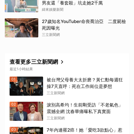
男友還「養套殺」坑走她2千萬
緯來娛樂新聞
27歲知名YouTuber命喪喬治亞 二度屍檢
死因曝光
三立新聞網
查看更多三立新聞網
最近1小時結果
01
被台灣父母養大太折磨？黃仁勳每週狂
操7天直呼：死在工作崗位是夢想
三立新聞網
02
淚別高希均！生前剛受訪「不老氣色」
震撼全網 沈春華痛曝私下真實面
三立新聞網
03
7年內連罹2癌！她「愛吃3款點心」惹