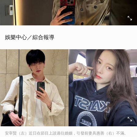
娛樂中心／綜合報導
安宰賢（左）近日在節目上談過往婚姻，引發前妻具惠善（右）不滿。