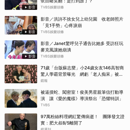
依目睹笑翻：是打到誰了？
影音
TVBS娛樂頭條
影音／洪詩不捨女兒上幼兒園 收老師照片
「見1手勢」心疼淚崩
影音
TVBS娛樂頭條
影音／Janet驚呼兒子通告比她多 受訪狂玩
麥克風讓她崩潰
影音
TVBS娛樂頭條
71歲「台版蘇志燮」小24歲女友146高智商
驚人學霸背景曝光 網虧「老人痴呆」被詐
騙！吐真實心聲：蠻感人的
鏡報
被逼摸蛇、闖密室！俊美男星親筆信打動導
演 讓《愛的魔樣》導演祭出「恐懼特訓」
TVBS
97萬粉絲料理網紅驚傳病逝！ 團隊發文證
實：肥大叔8/5離開了
鏡週刊