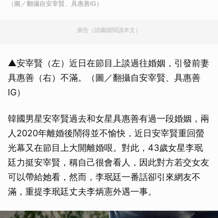
（圖／翻攝自安宰賢、具惠善IG）
廣告（請繼續閱讀本文）
▲安宰賢（左）近日在節目上談過往婚姻，引發前妻
具惠善（右）不滿。（圖／翻攝自安宰賢、具惠善
IG）
韓國男星安宰賢過去和女星具惠善有過一段婚姻，兩
人2020年離婚後鬧得並不愉快，近日安宰賢重回螢
光幕又在節目上大開離婚哏。對此，43歲女星李珉
廷力挺安宰賢，稱自己很會看人，因此對方若交女友
可以帶給她看，然而，李珉廷一番話卻引來網友不
滿，重提李珉廷丈夫李炳憲外遇一事。