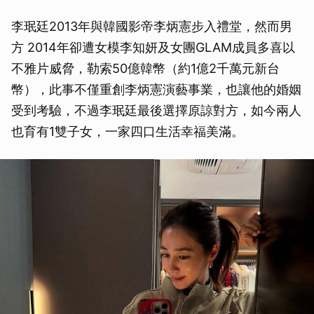
李珉廷2013年與韓國影帝李炳憲步入禮堂，然而男
方 2014年卻遭女模李知妍及女團GLAM成員多喜以
不雅片威脅，勒索50億韓幣（約1億2千萬元新台
幣），此事不僅重創李炳憲演藝事業，也讓他的婚姻
受到考驗，不過李珉廷最後選擇原諒對方，如今兩人
也育有1雙子女，一家四口生活幸福美滿。