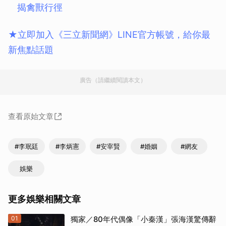
揭禽獸行徑
★立即加入《三立新聞網》LINE官方帳號，給你最
新焦點話題
廣告（請繼續閱讀本文）
查看原始文章
#李珉廷
#李炳憲
#安宰賢
#婚姻
#網友
娛樂
更多娛樂相關文章
01
獨家／80年代偶像「小秦漢」張海漢驚傳辭