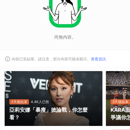
取消
尚無內容。
內容已至結尾。請注意，部分內容可能未顯示。
查看資訊
3天後結束
4.4K人已投
3天後結束
亞莉安娜「暴瘦」掀論戰，你怎麼
KAR
看？
爭議你