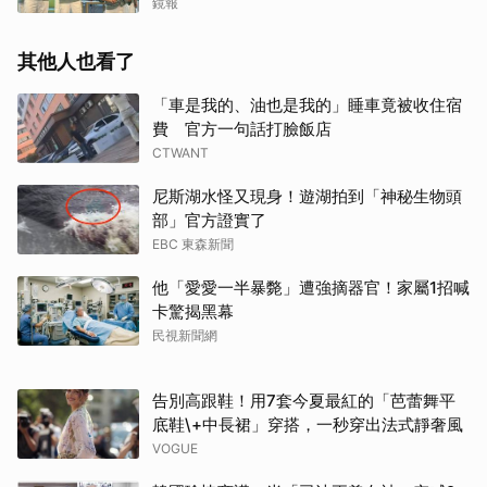
種子
鏡報
其他人也看了
「車是我的、油也是我的」睡車竟被收住宿
費 官方一句話打臉飯店
CTWANT
尼斯湖水怪又現身！遊湖拍到「神秘生物頭
部」官方證實了
EBC 東森新聞
他「愛愛一半暴斃」遭強摘器官！家屬1招喊
卡驚揭黑幕
民視新聞網
告別高跟鞋！用7套今夏最紅的「芭蕾舞平
底鞋\+中長裙」穿搭，一秒穿出法式靜奢風
VOGUE