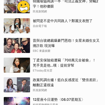
韓國瑜協商講一半「司法正義女神」突喊2
字！他秒傻眼
民視新聞網
被問是不是中共同路人？鄭麗文表態了
自由電子報
昔與台玻總裁爆豪門恩怨！女星未婚生女又
捲詐欺 現況曝
EBC 東森娛樂
丁柔安保險箱遭竊「700萬元全被偷」！
兇手竟是他...嘆：提前穿幫
ETtoday星光雲
政黨民調出爐！藍白反感度近「雙倍差距」
離翻正還很遠
民視新聞網
12星座今日運勢〈08.07星期五〉
科技紫微網每日星座