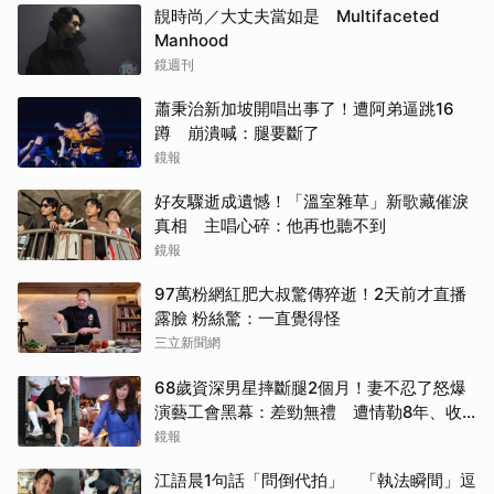
靚時尚／大丈夫當如是 Multifaceted
Manhood
鏡週刊
蕭秉治新加坡開唱出事了！遭阿弟逼跳16
蹲 崩潰喊：腿要斷了
鏡報
好友驟逝成遺憾！「溫室雜草」新歌藏催淚
真相 主唱心碎：他再也聽不到
鏡報
97萬粉網紅肥大叔驚傳猝逝！2天前才直播
露臉 粉絲驚：一直覺得怪
三立新聞網
68歲資深男星摔斷腿2個月！妻不忍了怒爆
演藝工會黑幕：差勁無禮 遭情勒8年、收
二手探病禮
鏡報
江語晨1句話「問倒代拍」 「執法瞬間」逗