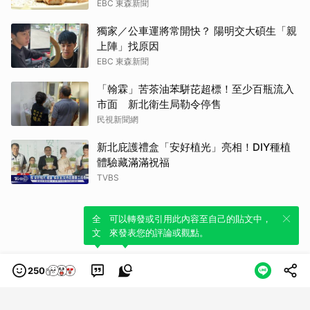
EBC 東森新聞
獨家／公車運將常開快？ 陽明交大碩生「親
上陣」找原因
EBC 東森新聞
「翰霖」苦茶油苯駢芘超標！至少百瓶流入
市面 新北衛生局勒令停售
民視新聞網
新北庇護禮盒「安好植光」亮相！DIY種植
體驗藏滿滿祝福
TVBS
全新體驗！一鍵引用此內容，透過發布貼
可以轉發或引用此內容至自己的貼文中，
文來輕鬆表達個人立場。
來發表您的評論或觀點。
250
類別