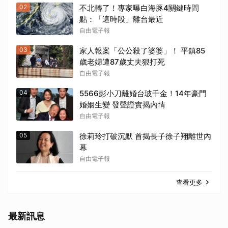
02
不北轉了！專家曝白海豚4關鍵時間
點：「這時段」離台最近
自由電子報
03
家人報案「公公殺了婆婆」！ 平鎮85
歲老婦遭87歲丈夫狠打死
自由電子報
04
5566彭小刀離婚台玻千金！14年豪門
婚姻生變 發聲證實揭內情
自由電子報
05
徐莉玲打破沉默 首揭長子徐子翔離世內
幕
自由電子報
查看更多
最新訊息