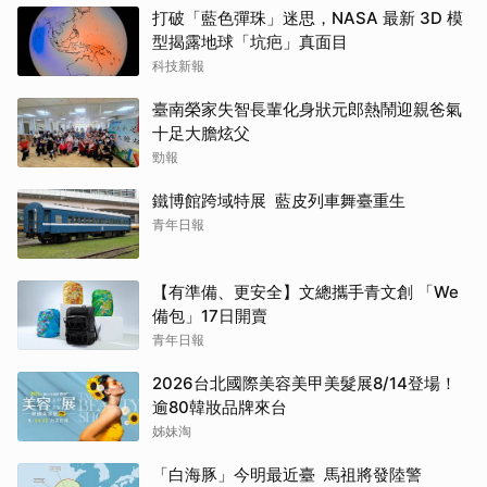
打破「藍色彈珠」迷思，NASA 最新 3D 模
型揭露地球「坑疤」真面目
科技新報
臺南榮家失智長輩化身狀元郎熱鬧迎親爸氣
十足大膽炫父
勁報
鐵博館跨域特展 藍皮列車舞臺重生
青年日報
【有準備、更安全】文總攜手青文創 「We
備包」17日開賣
青年日報
2026台北國際美容美甲美髮展8/14登場！
逾80韓妝品牌來台
姊妹淘
「白海豚」今明最近臺 馬祖將發陸警