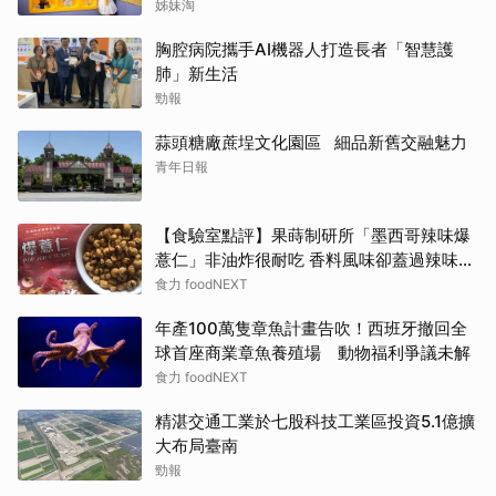
圈
姊妹淘
胸腔病院攜手AI機器人打造長者「智慧護
肺」新生活
勁報
蒜頭糖廠蔗埕文化園區 細品新舊交融魅力
青年日報
【食驗室點評】果蒔制研所「墨西哥辣味爆
薏仁」非油炸很耐吃 香料風味卻蓋過辣味特
色
食力 foodNEXT
年產100萬隻章魚計畫告吹！西班牙撤回全
球首座商業章魚養殖場 動物福利爭議未解
食力 foodNEXT
精湛交通工業於七股科技工業區投資5.1億擴
大布局臺南
勁報