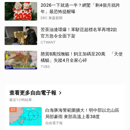
2026一下就過一半？網驚「剩4個月就跨
年」最恐怖提醒曝
EBC 東森新聞
苦茶油連環爆！苯駢芘超標名單再增2款
官方急令全面下架
CTWANT
懸賞8萬找嘸貓！飼主加碼至20萬 「天使
橘貓」失蹤4月全家心碎
TVBS
查看更多自由電子報
最近1小時結果
01
白海豚海警範圍擴大！明中部以北山區
局部豪雨 東部高溫上看38度
自由電子報