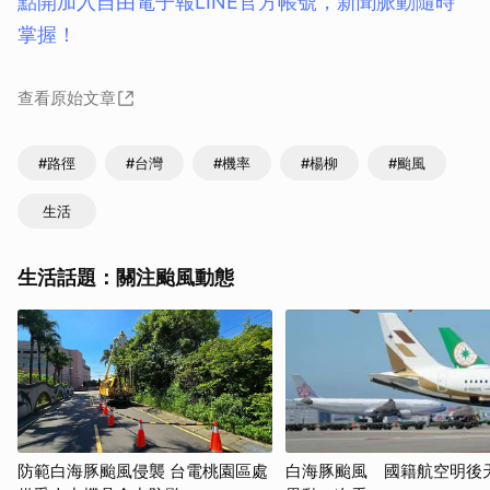
點開加入自由電子報LINE官方帳號，新聞脈動隨時
掌握！
查看原始文章
#路徑
#台灣
#機率
#楊柳
#颱風
生活
生活話題：關注颱風動態
防範白海豚颱風侵襲 台電桃園區處
白海豚颱風 國籍航空明後