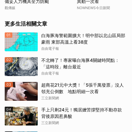
備妥人力機具全力防颱
異動一次看
觀傳媒
NOWNEWS今日新聞
更多生活相關文章
01
白海豚海警範圍擴大！明中部以北山區局部
豪雨 東部高溫上看38度
自由電子報
02
不北轉了！專家曝白海豚4關鍵時間點：
「這時段」離台最近
自由電子報
03
超商花21元中大獎！「5張千萬發票」沒人
領充公倒數 地點明細一次看
三立新聞網
04
手上只剩24元！獨居嬤苦撐堅持不動存款
背後原因惹鼻酸
三立新聞網