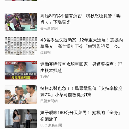
高雄8旬翁不信有演習 嘴秋怒嗆員警「騙
肖ㄟ」下場曝光
壹蘋新聞網
43名學生失蹤懸案...12年重大進展！震撼內
幕曝光 高官當年下令「銷毀監視器」今遭
逮
鏡週刊
運動完嘴咬空盒騎車回家 男遭警攔查：理
由根本找碴
TVBS
挺柯名醫也急了！民眾黨驚傳「支持率慘崩
剩7%」小草可能改挺另1黨
民視新聞網
妹子曖昧180公分天菜男！ 她摸遍「全身」
卻猶豫了
EBC 東森新聞