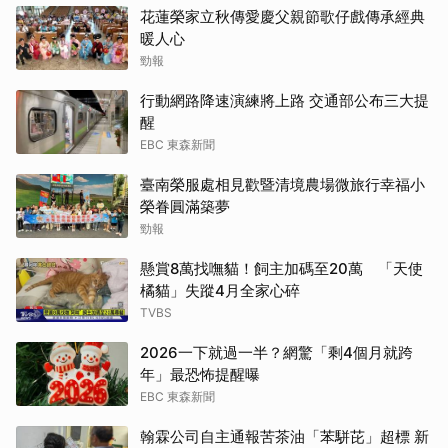
花蓮榮家立秋傳愛慶父親節歌仔戲傳承經典
暖人心
勁報
行動網路降速演練將上路 交通部公布三大提
醒
EBC 東森新聞
臺南榮服處相見歡暨清境農場微旅行幸福小
榮眷圓滿築夢
勁報
懸賞8萬找嘸貓！飼主加碼至20萬 「天使
橘貓」失蹤4月全家心碎
TVBS
2026一下就過一半？網驚「剩4個月就跨
年」最恐怖提醒曝
EBC 東森新聞
翰霖公司自主通報苦茶油「苯駢芘」超標 新