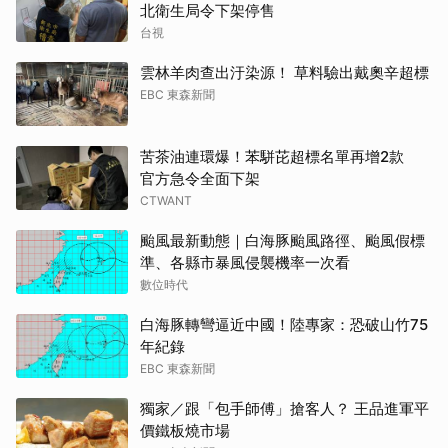
北衛生局令下架停售
台視
雲林羊肉查出汙染源！ 草料驗出戴奧辛超標
EBC 東森新聞
苦茶油連環爆！苯駢芘超標名單再增2款
官方急令全面下架
CTWANT
颱風最新動態｜白海豚颱風路徑、颱風假標
準、各縣市暴風侵襲機率一次看
數位時代
白海豚轉彎逼近中國！陸專家：恐破山竹75
年紀錄
EBC 東森新聞
獨家／跟「包手師傅」搶客人？ 王品進軍平
價鐵板燒市場