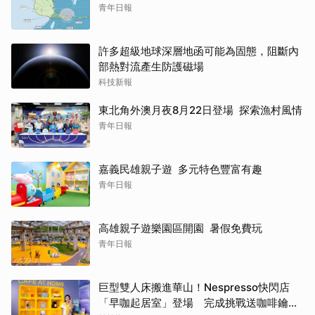
青年日報
許多超級地球深層地函可能為固態，阻斷內
部熱對流產生防護磁場
科技新報
東北角外澳月夜8月22日登場 探索漁村風情
青年日報
嘉義民雄親子遊 多元特色豐富有趣
青年日報
高雄親子遊樂園區開園 暑假免費玩
青年日報
巨型雙人床搬進華山！Nespresso快閃店
「早咖起居室」登場 完成挑戰送咖啡鑰匙