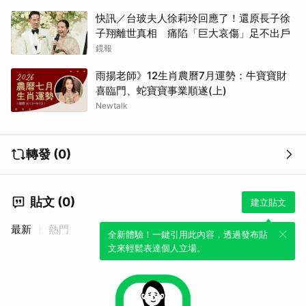
快訊／台玻夫人徐莉玲回應了！還原長子徐
子翔離世真相 痛陷「巨大哀傷」足不出戶
鏡報
雨揚老師》12生肖農曆7月運勢：牛寶寶財
喜臨門、蛇寶寶事業順遂(上)
Newtalk
轉發 (0)
貼文 (0)
建立貼文
最新
熱門
全新體驗！一鍵引用此內容，透過發布貼
文來輕鬆表達個人立場。