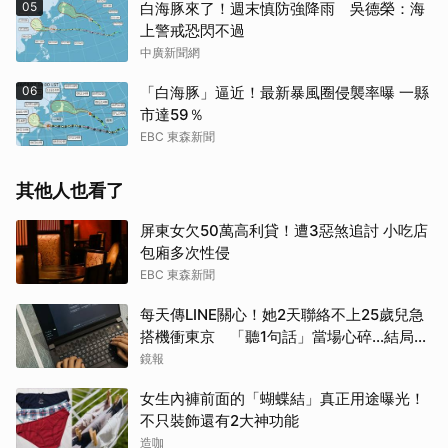
05
白海豚來了！週末慎防強降雨 吳德榮：海
上警戒恐閃不過
中廣新聞網
06
「白海豚」逼近！最新暴風圈侵襲率曝 一縣
市達59％
EBC 東森新聞
其他人也看了
屏東女欠50萬高利貸！遭3惡煞追討 小吃店
包廂多次性侵
EBC 東森新聞
每天傳LINE關心！她2天聯絡不上25歲兒急
搭機衝東京 「聽1句話」當場心碎...結局看
哭網
鏡報
女生內褲前面的「蝴蝶結」真正用途曝光！
不只裝飾還有2大神功能
造咖