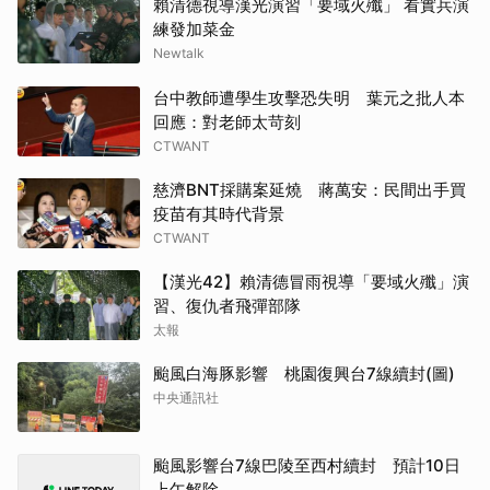
賴清德視導漢光演習「要域火殲」 看實兵演
練發加菜金
Newtalk
台中教師遭學生攻擊恐失明 葉元之批人本
回應：對老師太苛刻
CTWANT
慈濟BNT採購案延燒 蔣萬安：民間出手買
疫苗有其時代背景
CTWANT
【漢光42】賴清德冒雨視導「要域火殲」演
習、復仇者飛彈部隊
太報
颱風白海豚影響 桃園復興台7線續封(圖)
中央通訊社
颱風影響台7線巴陵至西村續封 預計10日
上午解除