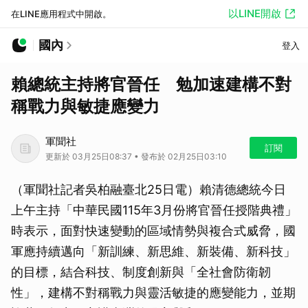
以LINE開啟
在LINE應用程式中開啟。
國內
登入
賴總統主持將官晉任 勉加速建構不對
稱戰力與敏捷應變力
軍聞社
訂閱
更新於 03月25日08:37 • 發布於 02月25日03:10
（軍聞社記者吳柏融臺北25日電）賴清德總統今日
上午主持「中華民國115年3月份將官晉任授階典禮」
時表示，面對快速變動的區域情勢與複合式威脅，國
軍應持續邁向「新訓練、新思維、新裝備、新科技」
的目標，結合科技、制度創新與「全社會防衛韌
性」，建構不對稱戰力與靈活敏捷的應變能力，並期