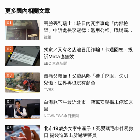
更多國內相關文章
01
丟臉丟到瑞士！駐日內瓦辦事處「內部檢
舉」申訴處長李冠德：濫用公帑、職場霸
凌、超速仔拒繳罰單 外交部要查了
鏡報
02
獨家／又有名店遭冒用詐騙！卡通園怒：投
訴Meta也無效
EBC 東森新聞
03
最痛父親節！父遭惡鄰「徒手挖眼」失明
兒慟：世界再也沒有顏色
TVBS
04
白海豚下午最近北市 蔣萬安親揭未停班原
因
NOWNEWS今日新聞
05
北市19歲少女家中產子！死嬰藏毛巾伴屍數
日 提袋進派出所嚇壞警員