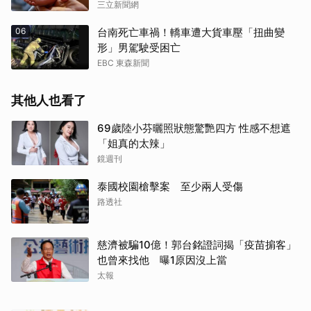
三立新聞網
06
台南死亡車禍！轎車遭大貨車壓「扭曲變
形」男駕駛受困亡
EBC 東森新聞
其他人也看了
69歲陸小芬曬照狀態驚艷四方 性感不想遮
「姐真的太辣」
鏡週刊
泰國校園槍擊案 至少兩人受傷
路透社
慈濟被騙10億！郭台銘證詞揭「疫苗掮客」
也曾來找他 曝1原因沒上當
太報