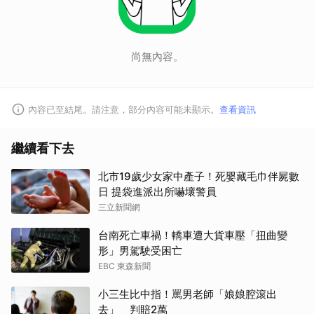
尚無內容。
取消
內容已至結尾。請注意，部分內容可能未顯示。
查看資訊
繼續看下去
北市19歲少女家中產子！死嬰藏毛巾伴屍數
日 提袋進派出所嚇壞警員
三立新聞網
台南死亡車禍！轎車遭大貨車壓「扭曲變
形」男駕駛受困亡
EBC 東森新聞
小三生比中指！罵男老師「娘娘腔滾出
去」 判賠2萬