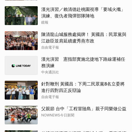
漢光演習／賴清德赴桃園視導「要域火殲」
演練、復仇者飛彈部隊陣地
鏡報
陳清龍山城服務處揭牌！ 黃國昌：民眾黨與
江啟臣並肩延續盧秀燕市政
自由電子報
漢光演習 憲指部實施北捷地下路線運補任
務演練
中央通訊社
針對鞭刑 黃國昌：下周二民眾黨8名立委將
進行四對四正反辯論
自由電子報
父親節 台中「工程冒險島」親子同樂做公益
NOWNEWS今日新聞