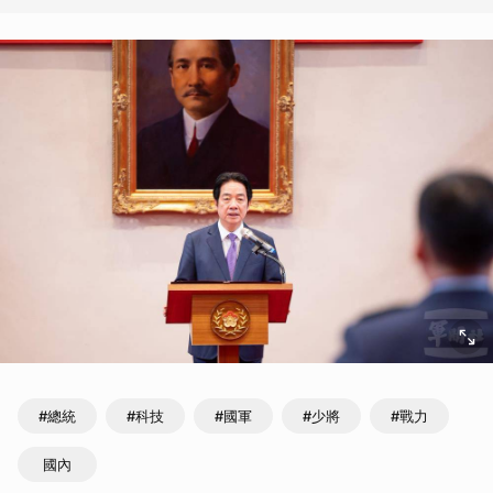
#總統
#科技
#國軍
#少將
#戰力
國內