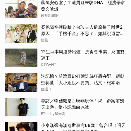
蔣萬安心虛了？遭質疑未驗DNA 經濟學家
發文嗆爆
民視新聞網
婆媳隔空撕破臉？台玻夫人還原長子離世2
原因 「手機千金」不忍了：如其說還需要
離開嗎？
鏡報
12生肖本周運勢出爐 虎勇奪事業、財運雙
冠王
CTWANT
洗記憶？慈濟買BNT遭詐綠狂轟在野 網朝
聖郭董「大小姐說不要買」貼文：根本兩碼
事
鏡週刊
專訪／李國毅是白曉燕玩伴！揭「命案前幾
天出遊」從小認識白冰冰
ETtoday星光雲
小秦漢張海漢逝世享壽68歲！曾合唱〈明天