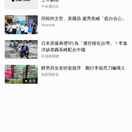
中央通訊社
同框柯文哲、黃國昌 盧秀燕喊「藍白合心」
Newtalk
日本原爆典禮1行為「遭控矮化台灣」！李逸
洋缺席轟長崎配合中國
民視新聞網
醉男與女友吵架脫序 翻行李箱亮刀嚇壞人
鏡新聞影音
影音