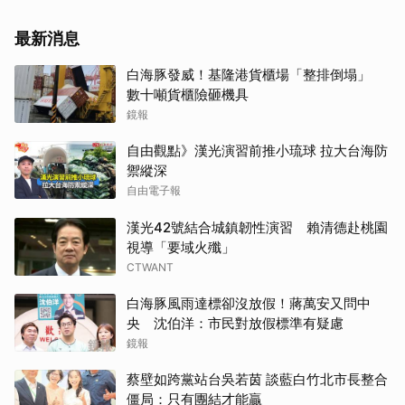
最新消息
白海豚發威！基隆港貨櫃場「整排倒塌」
數十噸貨櫃險砸機具
鏡報
自由觀點》漢光演習前推小琉球 拉大台海防
禦縱深
自由電子報
漢光42號結合城鎮韌性演習 賴清德赴桃園
視導「要域火殲」
CTWANT
白海豚風雨達標卻沒放假！蔣萬安又問中
央 沈伯洋：市民對放假標準有疑慮
鏡報
蔡壁如跨黨站台吳若茵 談藍白竹北市長整合
僵局：只有團結才能贏