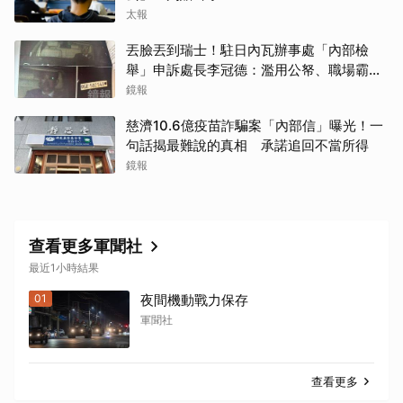
太報
丟臉丟到瑞士！駐日內瓦辦事處「內部檢
舉」申訴處長李冠德：濫用公帑、職場霸
凌、超速仔拒繳罰單 外交部要查了
鏡報
慈濟10.6億疫苗詐騙案「內部信」曝光！一
句話揭最難說的真相 承諾追回不當所得
鏡報
查看更多軍聞社
最近1小時結果
01
夜間機動戰力保存
軍聞社
查看更多