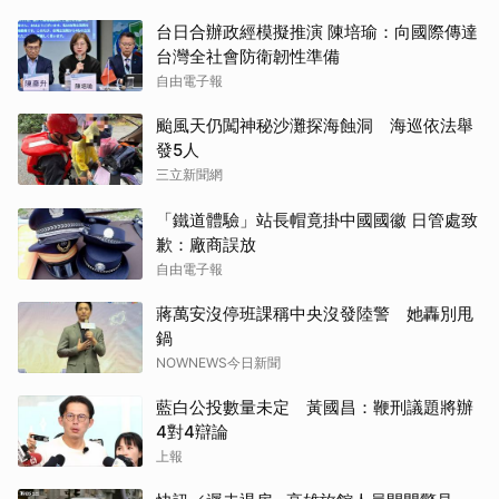
台日合辦政經模擬推演 陳培瑜：向國際傳達
台灣全社會防衛韌性準備
自由電子報
颱風天仍闖神秘沙灘探海蝕洞 海巡依法舉
發5人
三立新聞網
「鐵道體驗」站長帽竟掛中國國徽 日管處致
歉：廠商誤放
自由電子報
蔣萬安沒停班課稱中央沒發陸警 她轟別甩
鍋
NOWNEWS今日新聞
藍白公投數量未定 黃國昌：鞭刑議題將辦
4對4辯論
上報