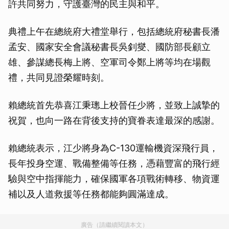
許共同努力，守護臺灣的民主與和平。
典禮上午在總統府大禮堂舉行，包括總統府秘書長潘
孟安、國家安全會議秘書長吳釗燮、國防部長顧立
雄、參謀總長梅上將、空軍司令鄭上將等均在場觀
禮，共同見證榮耀時刻。
賴總統首先恭喜江秉璁上校晉任少將，並致上誠摯的
祝賀，也向一路在背後支持的寶眷表達最深的感謝。
賴總統表示，江少將身為C-130運輸機資深飛行員，
長年投身空運、戰備整備等任務，憑藉豐富的飛行經
驗與空中指揮能力，確保國軍各項戰術轉移、物資運
補以及人道救援等任務都能夠圓滿達成。
廣告（請繼續閱讀本文）