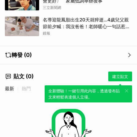
會更好〉 家屬低調舉辦後事
三立新聞網
名導迎龍鳳胎出生20天就猝逝...4歲兒父親
節前夕喊：我沒爸爸！老師暖心一句話惹哭
遺孀
鏡報
轉發 (0)
貼文 (0)
建立貼文
最新
熱門
全新體驗！一鍵引用此內容，透過發布貼
文來輕鬆表達個人立場。