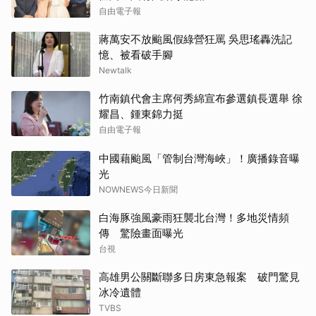
自由電子報
蔣萬安不放颱風假綠營狂罵 吳思瑤轟洗記
憶、被看破手腳
Newtalk
竹南鎮代會主席何秀綿宣布參選鎮長選舉 徐
耀昌、鍾東錦力挺
自由電子報
中國藉颱風「管制台灣海峽」！廣播錄音曝
光
NOWNEWS今日新聞
白海豚強風豪雨狂襲北台灣！多地災情頻
傳 驚險畫面曝光
台視
高雄男公關斷聯多日房東急報案 破門驚見
冰冷遺體
TVBS