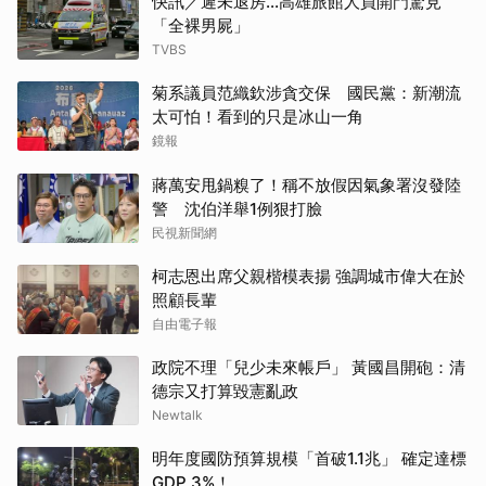
快訊／遲未退房...高雄旅館人員開門驚見
「全裸男屍」
TVBS
菊系議員范織欽涉貪交保 國民黨：新潮流
太可怕！看到的只是冰山一角
鏡報
蔣萬安甩鍋糗了！稱不放假因氣象署沒發陸
警 沈伯洋舉1例狠打臉
民視新聞網
柯志恩出席父親楷模表揚 強調城市偉大在於
照顧長輩
自由電子報
政院不理「兒少未來帳戶」 黃國昌開砲：清
德宗又打算毀憲亂政
Newtalk
明年度國防預算規模「首破1.1兆」 確定達標
GDP 3%！