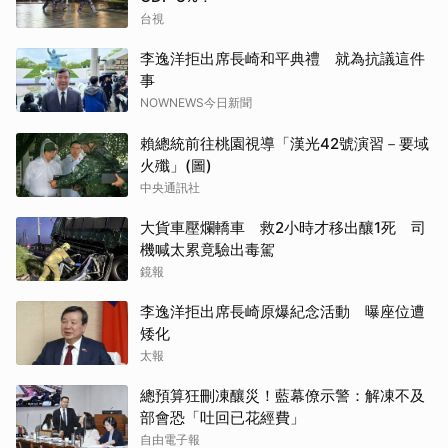
台視
李逸洋拒出席長崎和平典禮 就為抗議這件
事
NOWNEWS今日新聞
賴總統前往桃園視導「漢光42號演習－要域
火殲」(圖)
中央通訊社
大貨車壓爛轎車 救2小時才移出釀1死 司
機喊太累竟驗出毒駕
鏡報
李逸洋拒出席長崎原爆紀念活動 曝座位遭
矮化
太報
總預算狂刪凍釀災！藍幕僚示警：解凍不及
部會恐「吐回已花經費」
自由電子報