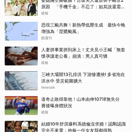
婆媳隔空撕破臉？台玻夫人還原長子離世2
原因 「手機千金」不忍了：如其說還需要
離開嗎？
鏡報
恐現三颱共舞！新熱帶低壓生成 最快今晚
增強為「琵鷺颱風」
鏡週刊
人妻拼事業拼到床上！丈夫見小王喊「無套
懷孕讓老公養」崩潰：男人真可憐
鏡報
三峽大壩開13孔排洪 下游慘遭殃! 多省泡在
洪水中 受災範圍擴大
Newtalk
道奇止敗得靠他！山本由伸107球無失分
賽後曝身體狀況
鏡報
結婚10年舒淇爆料馮德倫沒求婚！認剛認識
完全不來電：他每一任女友我都很熟