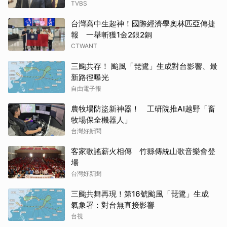
TVBS
台灣高中生超神！國際經濟學奧林匹亞傳捷
報 一舉斬獲1金2銀2銅
CTWANT
三颱共存！ 颱風「琵鷺」生成對台影響、最
新路徑曝光
自由電子報
農牧場防盜新神器！ 工研院推AI越野「畜
牧場保全機器人」
台灣好新聞
客家歌謠薪火相傳 竹縣傳統山歌音樂會登
場
台灣好新聞
三颱共舞再現！第16號颱風「琵鷺」生成
氣象署：對台無直接影響
台視