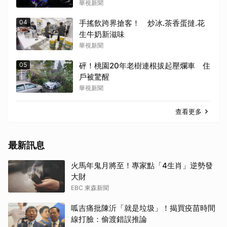
華視新聞
04
手搖飲跨界搶客！ 炒冰.茶香蛋撻.花
生牛奶新滋味
華視新聞
05
砰！桃園20年老樹連根拔起壓爛車 住
戶被驚醒
華視新聞
查看更多
最新訊息
火馬年鬼月將至！專家點「4生肖」逆勢發
大財
EBC 東森新聞
呱吉痛批陳沂「就是垃圾」！揭買疫苗時間
線打臉：偷渡錯誤推論