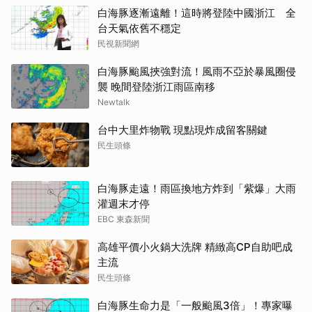
白海豚逐漸遠離！這時將登陸中國浙江 全
台天氣依舊不穩定
民視新聞網
白海豚颱風挾強對流！風雨不亞於暴風圈侵
襲 晚間登陸浙江雨區南移
Newtalk
台中大里炸物戰 現點現炸成留客關鍵
民生頭條
白海豚走遠！雨區換地方炸到「紫爆」大雨
灌週末才停
EBC 東森新聞
高雄平價小火鍋大洗牌 精緻高CP自助吧成
主流
民生頭條
白海豚生命力是「一般颱風3倍」！專家曝