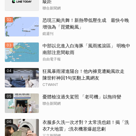
級距
聯合新聞網
02
恐現三颱共舞！新熱帶低壓生成 最快今晚
增強為「琵鷺颱風」
鏡週刊
03
中部以北進入白海豚「風雨搖滾區」 明晚中
南部注意間歇雨
自由電子報
04
狂風暴雨灌進陽台！他內褲竟遭颱風吹走
陳世軒神回1句笑翻上萬網友
CTWANT
05
憂體檢沒過失駕照 「老司機」以拖待變
聯合新聞網
06
衣服多久洗一次才對？太常洗也錯！揭「洗
衣7大地雷」:洗衣機塞爆超悲劇
三立新聞網