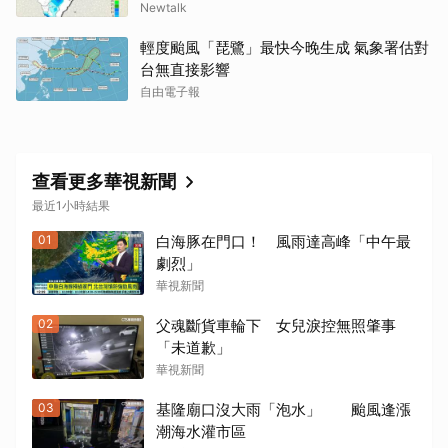
Newtalk
輕度颱風「琵鷺」最快今晚生成 氣象署估對
台無直接影響
自由電子報
查看更多華視新聞
最近1小時結果
01
白海豚在門口！ 風雨達高峰「中午最
劇烈」
華視新聞
02
父魂斷貨車輪下 女兒淚控無照肇事
「未道歉」
華視新聞
03
基隆廟口沒大雨「泡水」 颱風逢漲
潮海水灌市區