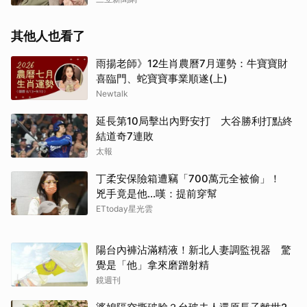
其他人也看了
雨揚老師》12生肖農曆7月運勢：牛寶寶財
喜臨門、蛇寶寶事業順遂(上)
Newtalk
延長第10局擊出內野安打 大谷勝利打點終
結道奇7連敗
太報
丁柔安保險箱遭竊「700萬元全被偷」！
兇手竟是他...嘆：提前穿幫
ETtoday星光雲
陽台內褲沾滿精液！新北人妻調監視器 驚
覺是「他」拿來磨蹭射精
鏡週刊