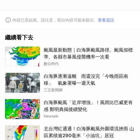
內容已至結尾。請注意，部分內容可能未顯示。
查看資訊
繼續看下去
颱風最新動態｜白海豚颱風路徑、颱風假標
準、各縣市暴風侵襲機率一次看
數位時代
白海豚逐漸遠離 雨還沒完「今晚雨區南
移」 氣象署曝一週天氣
三立新聞網
白海豚颱風「近岸增強」！風雨比巴威更有
感 鄭明典揭後續變化
Newtalk
北台灣紅通通！白海豚颱風外圍環流挾雨 山
區累積逾290毫米「小油坑」居冠