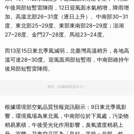
午後局部短暫雷陣雨，12日迎風面水氣稍增，降雨增
加。高溫北部26~31度（逐日上升）、中南部30~31
度、東北部25~29度、東部東南部28~29度；澎湖
27~28度、金門27~28度、馬祖23~24度。
而13至15日東北季風減弱，北臺灣高溫稍升，各地高
溫可達28~30度。迎風面局部短暫雨，中南部維持午
後局部短暫雷陣雨。
廣告（請繼續閱讀本文）
根據環境部空氣品質預報資訊顯示：9日東北季風影
響，環境風場為東北風，中南部位於下風處，污染物
稍易累積，午後受光化作用影響，臭氧濃度稍易上
升，宜蘭、花東空品區為「良好」等級；北部、竹