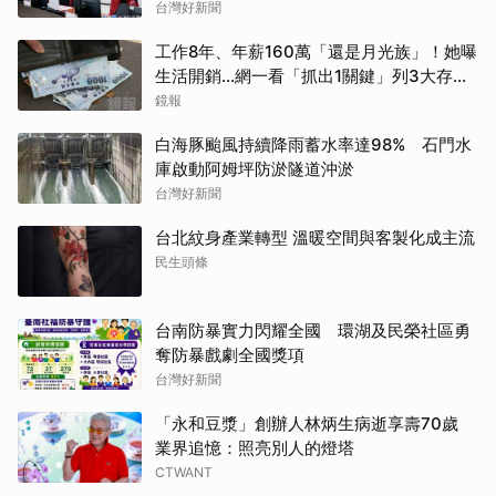
台灣好新聞
工作8年、年薪160萬「還是月光族」！她曝
生活開銷…網一看「抓出1關鍵」列3大存錢
法
鏡報
白海豚颱風持續降雨蓄水率達98% 石門水
庫啟動阿姆坪防淤隧道沖淤
台灣好新聞
台北紋身產業轉型 溫暖空間與客製化成主流
民生頭條
台南防暴實力閃耀全國 環湖及民榮社區勇
奪防暴戲劇全國獎項
台灣好新聞
「永和豆漿」創辦人林炳生病逝享壽70歲
業界追憶：照亮別人的燈塔
CTWANT