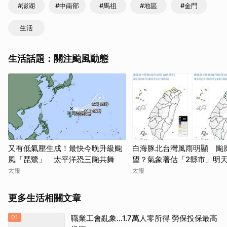
#澎湖
#中南部
#馬祖
#地區
#金門
生活
生活話題：關注颱風動態
又有低氣壓生成！最快今晚升級颱
白海豚北台灣風雨明顯 颱
風「琵鷺」 太平洋恐三颱共舞
望？氣象署估「2縣市」明
太報
太報
更多生活相關文章
01
職業工會亂象…1.7萬人零所得 勞保投保最高