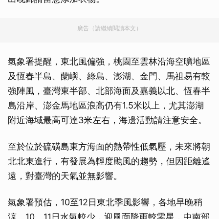
廣告（請繼續閱讀本文）
氣象署提醒，東北風偏強，桃園至雲林沿海空曠地區
及恆春半島、蘭嶼、綠島、澎湖、金門、馬祖易有較
強陣風，臺灣東半部、北部海面及嘉義以北、恆春半
島沿岸、澎金馬地區浪高仍有1.5米以上，尤其澎湖
附近海域最高可達3米左右，海邊活動請注意安全。
至於位於硫磺島東方海面的熱帶性低氣壓，未來將朝
北北東進行，有發展為輕度颱風的趨勢，但因距離遙
遠，對臺灣的天氣並無影響。
氣象署預估，10至12日東北季風影響，各地早晚稍
涼。10、11日水氣較少，迎風面降雨較零星，中南部