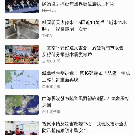
際論壇」揭密無國界數位遊牧工作術
Newtalk
桃園明天大停水！5區近10萬戶「斷水11小
時」 影響範圍一次看
TVBS
「臺南平安好運大吉盒」於愛買門市販售
所得部分捐熊本震災專戶
台灣好新聞
鯨魚轉生變琵鷺！ 第16號颱風「琵鷺」生成
三颱共舞畫面再現
自由電子報
白海豚沒發布陸警風雨卻較劇烈？ 氣象署點
原因
自由電子報
視察水情及災害應變中心 張善政指示全力
防汛整備維護市民安全