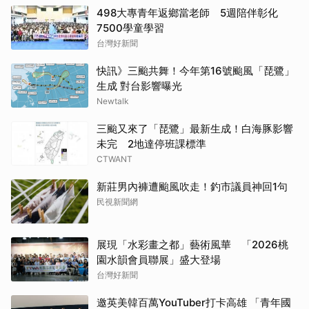
498大專青年返鄉當老師 5週陪伴彰化
7500學童學習
台灣好新聞
快訊》三颱共舞！今年第16號颱風「琵鷺」
生成 對台影響曝光
Newtalk
三颱又來了「琵鷺」最新生成！白海豚影響
未完 2地達停班課標準
CTWANT
新莊男內褲遭颱風吹走！釣市議員神回1句
民視新聞網
展現「水彩畫之都」藝術風華 「2026桃
園水韻會員聯展」盛大登場
台灣好新聞
邀英美韓百萬YouTuber打卡高雄 「青年國