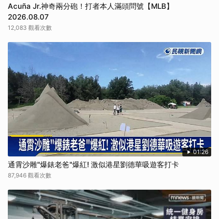
Acuña Jr.神奇兩分砲！打者本人滿頭問號【MLB】
2026.08.07
12,083 觀看次數
01:26
通霄沙雕"爆錶老爸"爆紅! 激似港星劉德華吸遊客打卡
87,946 觀看次數