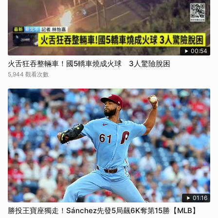
00:54
火舌狂吞整輛車！國5轎車燒成火球 3人驚險脫困
5,944 觀看次數
01:16
勝投王寶座獨走！Sánchez先發5局飆6K奪第15勝【MLB】