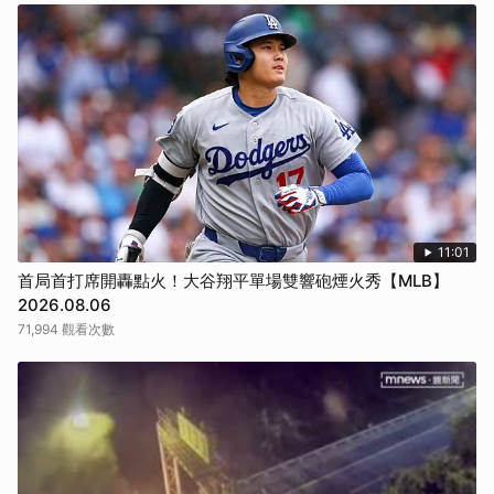
11:01
首局首打席開轟點火！大谷翔平單場雙響砲煙火秀【MLB】
2026.08.06
71,994 觀看次數