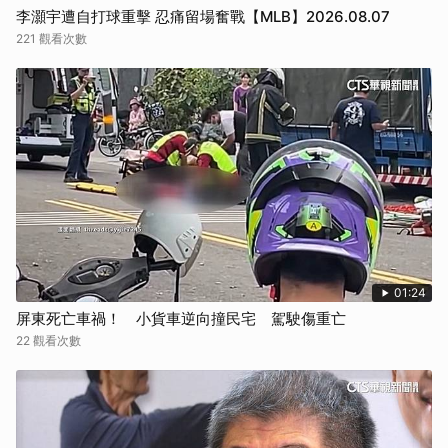
李灝宇遭自打球重擊 忍痛留場奮戰【MLB】2026.08.07
221 觀看次數
01:24
屏東死亡車禍！ 小貨車逆向撞民宅 駕駛傷重亡
22 觀看次數