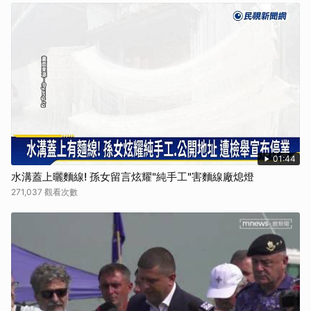
01:44
水溝蓋上曬麵線! 孫女留言炫耀"純手工"害麵線廠熄燈
271,037 觀看次數