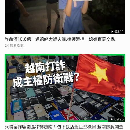
02:11
詐慈濟10.6億 道德經大師夫婦.律師遭押 媳婦百萬交保
24 觀看次數
09:25
柬埔寨詐騙園區移轉越南！包下飯店蓋巨型機房 越南鐵腕開查