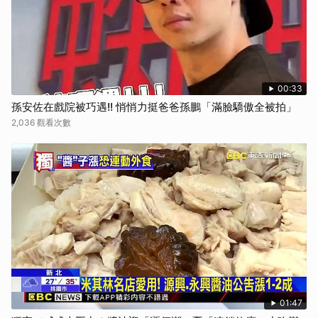
00:33
孫安佐在戲院被巧遇!! 悄悄力挺爸爸孫鵬「滿臉驕傲全被拍」
2,036 觀看次數
01:47