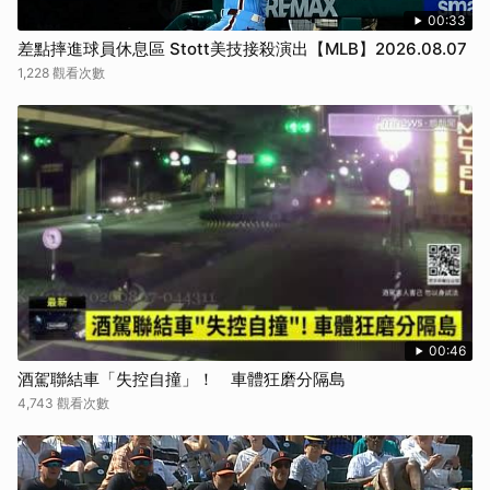
00:33
差點摔進球員休息區 Stott美技接殺演出【MLB】2026.08.07
1,228 觀看次數
00:46
酒駕聯結車「失控自撞」！ 車體狂磨分隔島
4,743 觀看次數