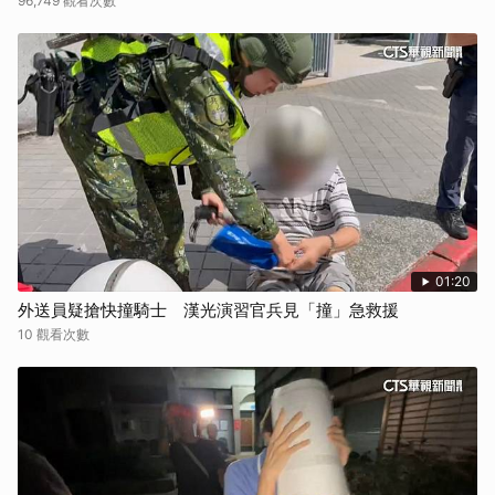
96,749 觀看次數
01:20
外送員疑搶快撞騎士 漢光演習官兵見「撞」急救援
10 觀看次數