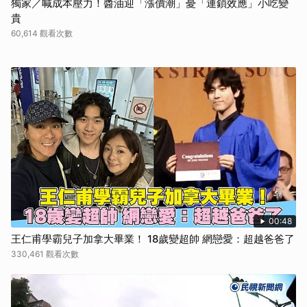
獨家／喊成本壓力！醬油迎「漲價潮」憂「連鎖效應」小吃變
貴
60,614 觀看次數
00:48
王仁甫學霸兒子加拿大畢業！ 18歲變超帥 網戀愛：超越爸爸了
330,461 觀看次數