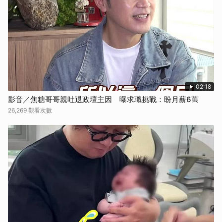
02:18
影音／焦糖哥哥親吐退政壇主因 曝求職挑戰：盼月薪6萬
26,269 觀看次數