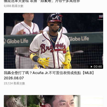
獵龍冠軍夫妻檔 靠捕「綠鬣蜥」月領十多萬禮券
9,666 觀看次數
00:46
我轟全壘打了嗎？Acuña Jr.不可置信表情成焦點【MLB】
2026.08.07
23,124 觀看次數