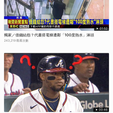
01:52
獨家／借錢結怨？代書搭電梯遭鄰「100度熱水」淋頭
243,219 觀看次數
00:46