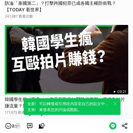
防淪「泰國第二」？打擊跨國犯罪已成各國主權防衛戰？
【TODAY 看世界】
241,687 觀看次數
09:21
韓國學生瘋「夜叉」！空手互毆宛如鬥陣俱樂部，背後為拍片
全新體驗！一鍵引用此內容，透過發布貼
可以轉發或引用此內容至自己的貼文中，
賺流量？新型校園暴力難防止？【TODAY 看世界】
文來輕鬆表達個人立場。
來發表您的評論或觀點。
171,675 觀看次數
2