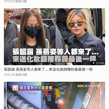
147,210 觀看次數
01:05
張韶涵 孫燕姿等人都來了... 來送化妝師陳聆薇最後一程
104,124 觀看次數