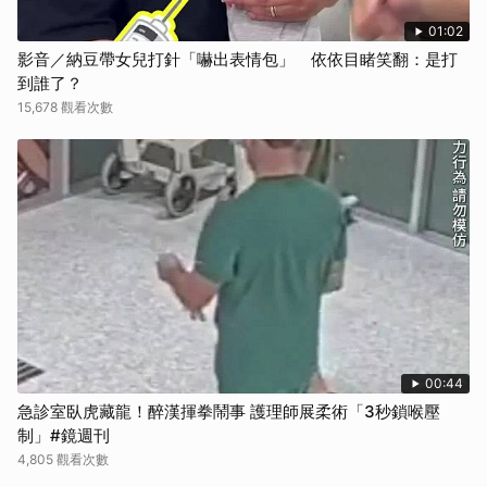
01:02
影音／納豆帶女兒打針「嚇出表情包」 依依目睹笑翻：是打
到誰了？
15,678 觀看次數
00:44
急診室臥虎藏龍！醉漢揮拳鬧事 護理師展柔術「3秒鎖喉壓
制」#鏡週刊
4,805 觀看次數