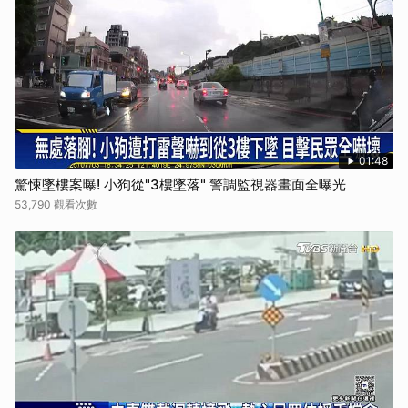
01:48
驚悚墜樓案曝! 小狗從"3樓墜落" 警調監視器畫面全曝光
53,790 觀看次數