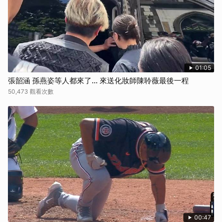
01:05
張韶涵 孫燕姿等人都來了... 來送化妝師陳聆薇最後一程
50,473 觀看次數
00:47