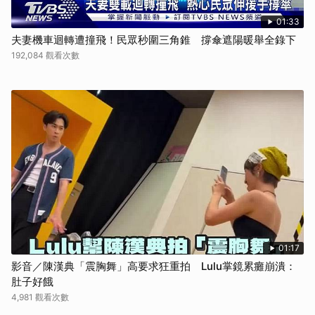
01:33
夫妻機車迴轉遭撞飛！民眾秒圍三角錐 撐傘遮陽暖舉全錄下
192,084 觀看次數
01:17
影音／陳漢典「震胸舞」高要求狂重拍 Lulu掌鏡累癱崩潰：
肚子好餓
4,981 觀看次數