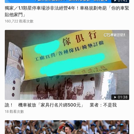
01:42
獨家／1.1顆星停車場涉非法經營4年！車格規劃奇葩「你的車緊
貼他家門」
160,722 觀看次數
01:38
詭！ 機車被放「家具行名片綁500元」 業者：不是我
18 觀看次數