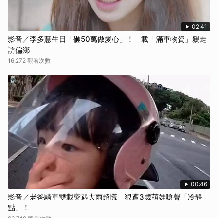
02:41
影音／李多慧生日「砸50萬做愛心」！ 載「滿車物資」親走
訪偏鄉
16,272 觀看次數
00:46
影音／老爸騎車雙載突遇大雨超慌 狠遭3歲萌娃嗆聲「冷靜
點」！