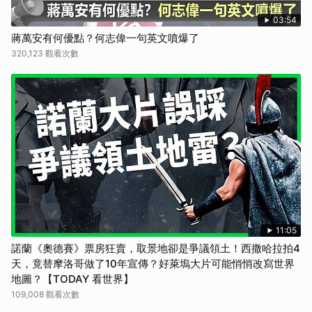
03:54
蔣萬安有何優點？何志偉一句英文噴爆了
320,123 觀看次數
11:05
諾蘭《奧德賽》票房狂賣，取景地卻是爭議領土！西撒哈拉拍4
天，竟替摩洛哥做了10年宣傳？好萊塢大片可能悄悄改寫世界
地圖？【TODAY 看世界】
109,008 觀看次數