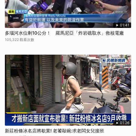
01:41
多瑙河水位剩10公分！ 羅馬尼亞「炸岩礁取水」救核電廠
105,322 觀看次數
01:26
新莊粉條冰名店將歇業! 老饕敲碗:求老闆女兒接班