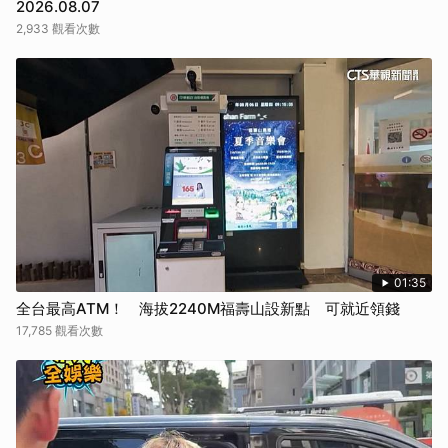
2026.08.07
2,933 觀看次數
01:35
全台最高ATM！ 海拔2240M福壽山設新點 可就近領錢
17,785 觀看次數