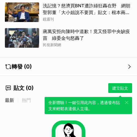
洗記憶？慈濟買BNT遭詐綠狂轟在野 網朝
聖郭董「大小姐說不要買」貼文：根本兩碼
事
鏡週刊
蔣萬安拒向陳時中道歉！竟又怪罪中央缺疫
苗 綠委金句怒轟了
民視新聞網
轉發 (0)
貼文 (0)
建立貼文
最新
熱門
全新體驗！一鍵引用此內容，透過發布貼
文來輕鬆表達個人立場。