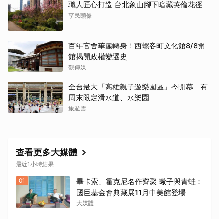
職人匠心打造 台北象山腳下暗藏英倫花徑
享民頭條
百年官舍華麗轉身！西螺客町文化館8/8開
館揭開政權變遷史
觀傳媒
全台最大「高雄親子遊樂園區」今開幕 有
周末限定滑水道、水樂園
旅遊雲
查看更多大媒體
最近1小時結果
01
畢卡索、霍克尼名作齊聚 蠍子與青蛙：
國巨基金會典藏展11月中美館登場
大媒體