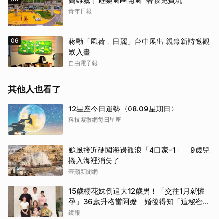
高雄親子遊樂園區開園 暑假免費玩
青年日報
06
蔣勳「風荷．日麗」台中展出 親錄新詩邀觀
眾入畫
自由電子報
其他人也看了
12星座今日運勢〈08.09星期日〉
科技紫微網每日星座
颱風接近硬闖海邊觀浪「4口家-1」 9歲兒
捲入海裡消失了
壹蘋新聞網
15歲櫻花妹倒追大12歲男！「交往1月就懷
孕」36歲升格當阿嬤 婚後得知「這秘密」
傻眼了
鏡報