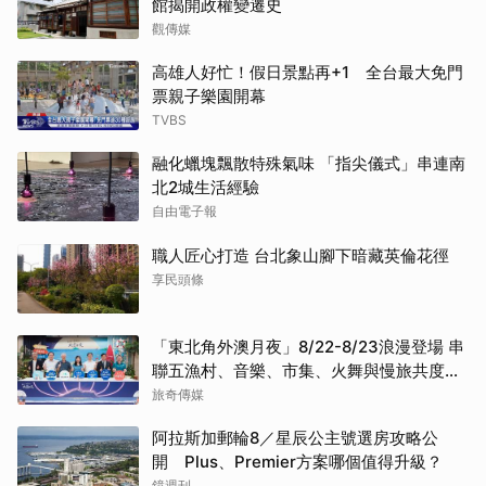
館揭開政權變遷史
觀傳媒
高雄人好忙！假日景點再+1 全台最大免門
票親子樂園開幕
TVBS
融化蠟塊飄散特殊氣味 「指尖儀式」串連南
北2城生活經驗
自由電子報
職人匠心打造 台北象山腳下暗藏英倫花徑
享民頭條
「東北角外澳月夜」8/22-8/23浪漫登場 串
聯五漁村、音樂、市集、火舞與慢旅共度夏
夜
旅奇傳媒
阿拉斯加郵輪8／星辰公主號選房攻略公
開 Plus、Premier方案哪個值得升級？
鏡週刊