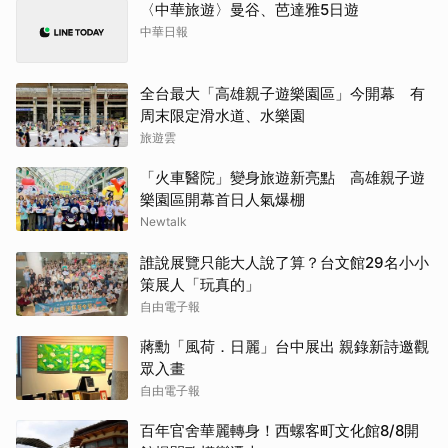
〈中華旅遊〉曼谷、芭達雅5日遊
中華日報
全台最大「高雄親子遊樂園區」今開幕 有
周末限定滑水道、水樂園
旅遊雲
「火車醫院」變身旅遊新亮點 高雄親子遊
樂園區開幕首日人氣爆棚
Newtalk
誰說展覽只能大人說了算？台文館29名小小
策展人「玩真的」
自由電子報
蔣勳「風荷．日麗」台中展出 親錄新詩邀觀
眾入畫
自由電子報
百年官舍華麗轉身！西螺客町文化館8/8開