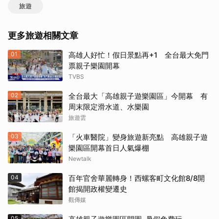
旅遊
更多旅遊相關文章
01
高雄人好忙！假日景點再+1 全台最大免門
票親子樂園開幕
TVBS
取消
02
全台最大「高雄親子遊樂園區」今開幕 有
周末限定滑水道、水樂園
旅遊雲
03
「火車醫院」變身旅遊新亮點 高雄親子遊
樂園區開幕首日人氣爆棚
Newtalk
04
百年官舍華麗轉身！西螺客町文化館8/8開
館揭開政權變遷史
觀傳媒
05