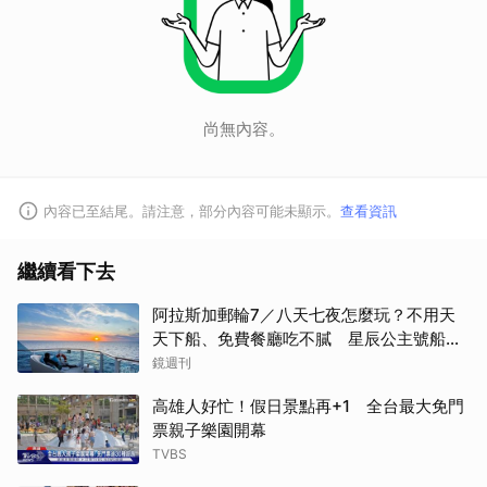
尚無內容。
內容已至結尾。請注意，部分內容可能未顯示。
查看資訊
繼續看下去
阿拉斯加郵輪7／八天七夜怎麼玩？不用天
天下船、免費餐廳吃不膩 星辰公主號船上
一日生活公開
鏡週刊
高雄人好忙！假日景點再+1 全台最大免門
票親子樂園開幕
TVBS