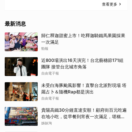
查看更多
最新消息
歸仁釋迦甜蜜上市！吃釋迦騎鐵馬果園採果
一次滿足
勁報
近800場演出16天演完！台北藝穗節171組
團隊 接管台北城市角落
自由電子報
未受白海豚颱風影響！直擊台北派對現場 塔
羅占卜＆隨機Rap都是演出
自由電子報
貴陽高鐵30分鐘直達安順！顧府街百元吃遍
在地小吃，從早餐到宵夜一次滿足，堪稱貴
州「小吃王國」
姊妹淘