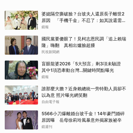
婆媳隔空撕破臉？台玻夫人還原長子離世2
原因 「手機千金」不忍了：如其說還需要
離開嗎？
鏡報
國民黨要傻眼了！見柯志恩民調「追上賴瑞
隆」嗨翻 真相出爐臉超腫
民視新聞網
盲眼龍婆2026「5大預言」剩3項未驗證
其中1項恐牽動台灣...關鍵時間點曝光
鏡報
誰那麼大膽？近身賴總統一旁特勤人員卻不
以為意 照片曝光網笑翻
自由電子報
5566小刀爆離婚台玻千金！14年豪門婚碎
原因曝 岳母徐莉玲風暴意外揭家族祕辛
鏡週刊