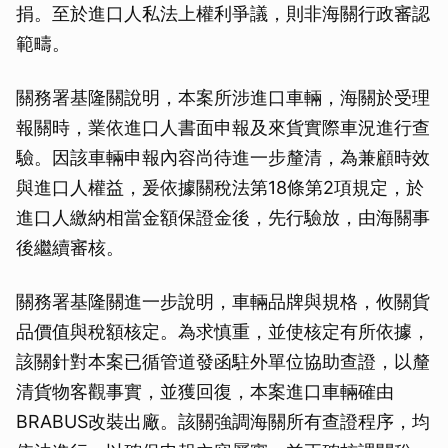
捐。至於進口人私法上權利爭議，則非海關行政審認
取消
範疇。
關務署基隆關說明，本案所涉進口車輛，海關於受理
報關時，業依進口人書面申報及來貨實際車況進行查
驗。因該車輛申報內容尚待進一步釐清，為兼顧時效
與進口人權益，爰依據關稅法第18條第2項規定，於
進口人繳納相當金額保證金後，先行驗放，由海關事
後繼續審核。
關務署基隆關進一步說明，車輛品牌與規格，攸關貨
品價值與稅額核定。為求慎重，並使核定有所依據，
該關針對本案已循管道發函駐外單位協助查證，以釐
清貨物客觀事實，並獲回復，本案進口車輛確由
BRABUS改裝出廠。該關強調海關所有查證程序，均