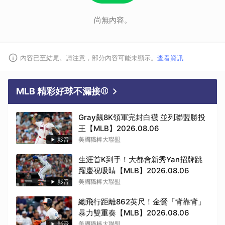
尚無內容。
內容已至結尾。請注意，部分內容可能未顯示。
查看資訊
MLB 精彩好球不漏接⚾
Gray飆8K領軍完封白襪 並列聯盟勝投
王【MLB】2026.08.06
影音
美國職棒大聯盟
生涯首K到手！大都會新秀Yan招牌跳
躍慶祝吸睛【MLB】2026.08.06
影音
美國職棒大聯盟
總飛行距離862英尺！金鶯「背靠背」
暴力雙重奏【MLB】2026.08.06
影音
美國職棒大聯盟