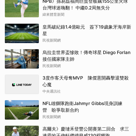
NPB》孫易磊福岡巨蛋登板飆155公里火球
台灣球迷嗨翻！ 中繼0.2局無失分
緯來體育新聞
皇馬破紀錄1.4億歐元 簽下19歲象牙海岸新
星
民視新聞網
烏拉圭世界盃慘敗！傳奇球星 Diego Forlan
接任國家隊主帥
民視新聞網
3度作客天母奪MVP 陳傑憲開轟擊退雙殺
心魔
中央通訊社
NFL雄獅隊跑衛Jahmyr Gibbs現身訓練
營 盼爭取新合約
民視新聞網
高爾夫》慶璉禾登豐公開賽第二回合 求三
連霸的王偉軒繼續發威130桿獨跑