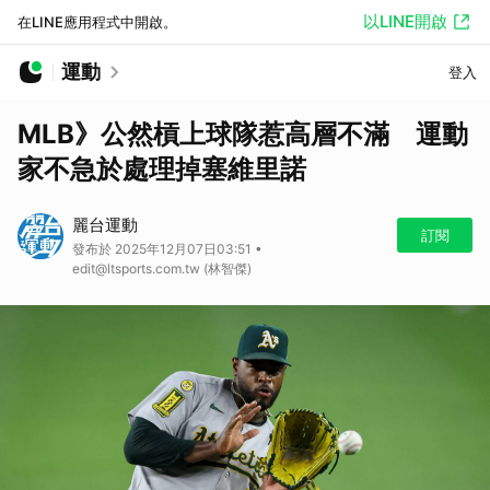
以LINE開啟
在LINE應用程式中開啟。
運動
登入
MLB》公然槓上球隊惹高層不滿 運動
家不急於處理掉塞維里諾
麗台運動
訂閱
發布於 2025年12月07日03:51 •
edit@ltsports.com.tw (林智傑)