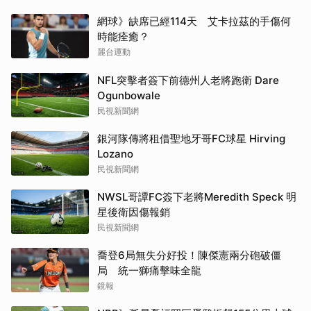
網球》缺席已經114天 艾卡拉茲的手傷何
時能痊癒？
麗台運動
NFL突擊者簽下前德州人老將跑衛 Dare
Ogunbowale
民視新聞網
銀河隊傳將租借聖地牙哥FC球星 Hirving
Lozano
民視新聞網
NWSL哥譚FC簽下老將Meredith Speck 明
星後衛因傷報銷
民視新聞網
喬登6局無失分好投！陳傑憲兩分砲破僵
局 統一獅痛擊味全龍
鏡報