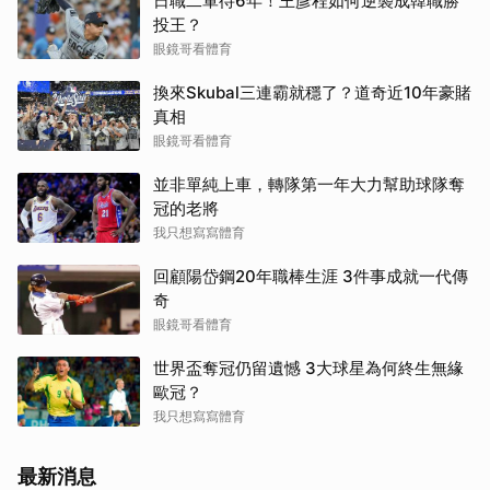
日職二軍待6年！王彥程如何逆襲成韓職勝
投王？
眼鏡哥看體育
換來Skubal三連霸就穩了？道奇近10年豪賭
真相
眼鏡哥看體育
並非單純上車，轉隊第一年大力幫助球隊奪
冠的老將
我只想寫寫體育
回顧陽岱鋼20年職棒生涯 3件事成就一代傳
奇
眼鏡哥看體育
世界盃奪冠仍留遺憾 3大球星為何終生無緣
歐冠？
我只想寫寫體育
最新消息