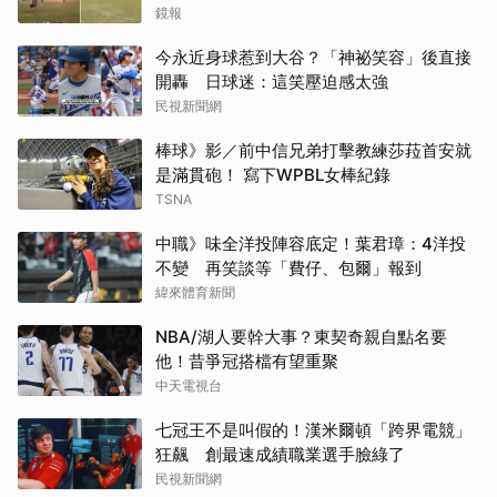
鏡報
今永近身球惹到大谷？「神祕笑容」後直接
開轟 日球迷：這笑壓迫感太強
民視新聞網
棒球》影／前中信兄弟打擊教練莎菈首安就
是滿貫砲！ 寫下WPBL女棒紀錄
TSNA
中職》味全洋投陣容底定！葉君璋：4洋投
不變 再笑談等「費仔、包爾」報到
緯來體育新聞
NBA/湖人要幹大事？東契奇親自點名要
他！昔爭冠搭檔有望重聚
中天電視台
七冠王不是叫假的！漢米爾頓「跨界電競」
狂飆 創最速成績職業選手臉綠了
民視新聞網