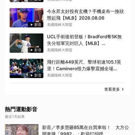
今永昇太好投有玄機？手機桌布一換狀
態起飛【MLB】2026.08.06
影音
美國職棒大聯盟
UCL手術後初登板！Bradford奪5K無
失分領軍完封巨人【MLB】
2026.08.06
影音
美國職棒大聯盟
飛行距離449英尺、擊球初速105.1英
里！Caminero怪力爆擊震撼全場
【MLB】2026.08.06
影音
美國職棒大聯盟
查看更多
熱門運動影音
最近1天結果
影音／李多慧砸85萬在台買車啦！ 大方公
開車牌「9982」：歡迎打招呼