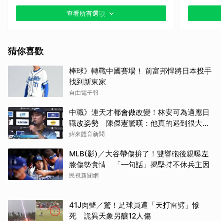
查看所有選項
其他（歡迎貼文分享）
猜你喜歡
棒球》轉戰中國賽場！ 前富邦悍將日本投手
找到新東家
自由電子報
中職》連天才都會做改變！林安可為適應日
職改姿勢 陳傑憲驚嘆：他真的遇到很大挫
折
緯來體育新聞
MLB(影)／大谷帶傷拚了！雙響砲後親曝左
膝傷勢實情 「一句話」揭堅持不休兵主因
民視新聞網
41J肉聲／驚！足球員遭「天打雷劈」慘
死 詭異天象另釀12人傷