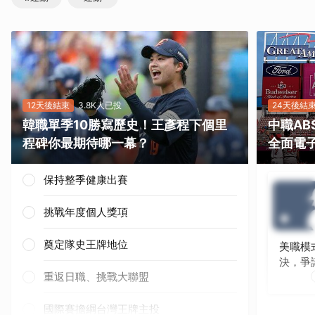
12天後結束
3.8K人已投
24天後結
韓職單季10勝寫歷史！王彥程下個里
中職A
程碑你最期待哪一幕？
全面電
保持整季健康出賽
挑戰年度個人獎項
奠定隊史王牌地位
美職模
決，爭
重返日職、挑戰大聯盟
國際賽擔綱台灣王牌主投