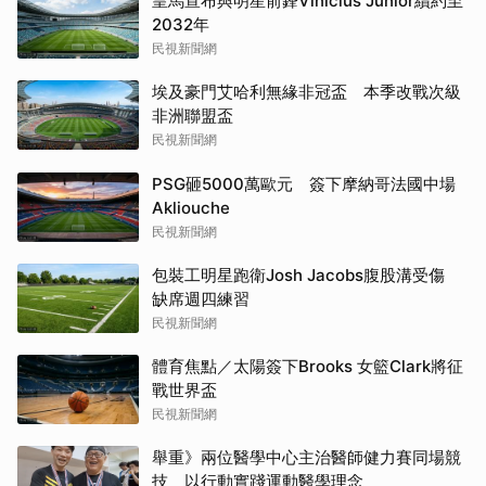
皇馬宣布與明星前鋒Vinicius Junior續約至
2032年
民視新聞網
埃及豪門艾哈利無緣非冠盃 本季改戰次級
非洲聯盟盃
民視新聞網
PSG砸5000萬歐元 簽下摩納哥法國中場
Akliouche
民視新聞網
包裝工明星跑衛Josh Jacobs腹股溝受傷
缺席週四練習
民視新聞網
體育焦點／太陽簽下Brooks 女籃Clark將征
戰世界盃
民視新聞網
舉重》兩位醫學中心主治醫師健力賽同場競
技 以行動實踐運動醫學理念