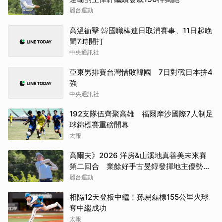
麗台運動
高溫衝擊 韓國職棒連日取消賽事、11日起晚
間7時開打
中央通訊社
亞東男排賽台灣惜敗韓國 7日對戰日本拚4
強
中央通訊社
192支隊伍齊聚高雄 福爾摩沙國際7人制足
球錦標賽重磅開幕
太報
高爾夫》2026 洋房&山溪地真善美未來賽
第二回合 業餘好手古旻錞發揮地主優勢
139桿搶下首位
麗台運動
相隔12天登板中繼！孫易磊標155公里火球
奪中繼成功
太報