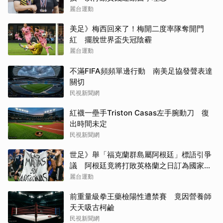
麗台運動
美足》梅西回來了！梅開二度率隊奪開門
紅 擺脫世界盃失冠陰霾
麗台運動
不滿FIFA頻頻單邊行動 南美足協發聲表達
關切
民視新聞網
紅襪一壘手Triston Casas左手腕動刀 復
出時間未定
民視新聞網
世足》舉「福克蘭群島屬阿根廷」標語引爭
議 阿根廷竟將打敗英格蘭之日訂為國家紀
念日
麗台運動
前重量級拳王藥檢陽性遭禁賽 竟因營養師
天天吸古柯鹼
民視新聞網