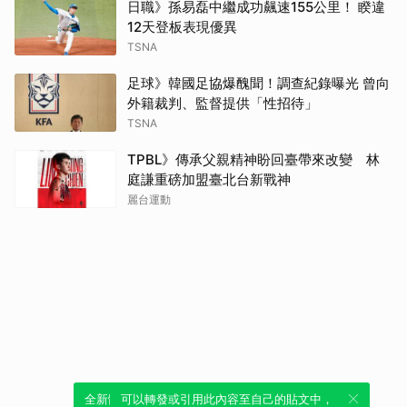
日職》孫易磊中繼成功飆速155公里！ 睽違
12天登板表現優異
TSNA
足球》韓國足協爆醜聞！調查紀錄曝光 曾向
外籍裁判、監督提供「性招待」
TSNA
TPBL》傳承父親精神盼回臺帶來改變 林
庭謙重磅加盟臺北台新戰神
麗台運動
全新體驗！一鍵引用此內容，透過發布貼
可以轉發或引用此內容至自己的貼文中，