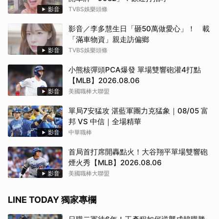
影音
TVBS娛樂頭條
影音／李多慧生日「砸50萬做愛心」！ 載
取消
「滿車物資」親走訪偏鄉
影音
TVBS娛樂頭條
小熊核彈頭PCA爆發 單場雙響砲灌4打點
【MLB】2026.08.06
影音
美國職棒大聯盟
單局7安猛攻 湛藍軍團力克猛象｜08/05 富
邦 VS 中信｜全場精華
影音
中華職棒
首局首打席開轟點火！大谷翔平單場雙響砲
煙火秀【MLB】2026.08.06
影音
美國職棒大聯盟
LINE TODAY 獨家專欄