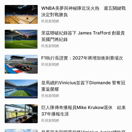
WNBA美夢與神秘隊近況火熱 週五關鍵戰
決定對戰勝負
民視新聞網
里茲聯破紀錄簽下 James Trafford 創最貴
英國門將紀錄
民視新聞網
F1執行長證實：2027年將增加衝刺賽場次
民視新聞網
皇馬續約Vinicius並簽下Diomande 誓奪冠
重返榮耀
民視新聞網
巨人隊傳奇播報員Mike Krukow退休 結束
37年播報生涯
民視新聞網