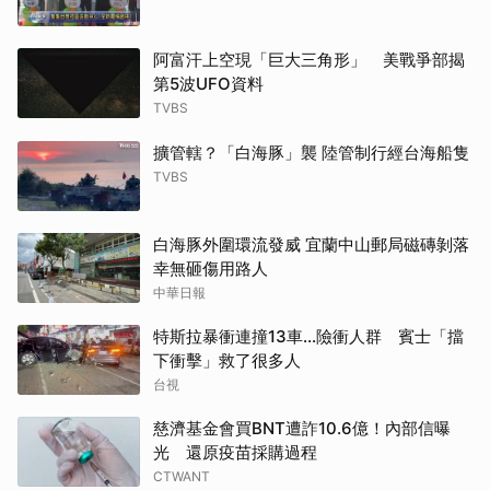
阿富汗上空現「巨大三角形」 美戰爭部揭
第5波UFO資料
TVBS
擴管轄？「白海豚」襲 陸管制行經台海船隻
TVBS
白海豚外圍環流發威 宜蘭中山郵局磁磚剝落
幸無砸傷用路人
中華日報
特斯拉暴衝連撞13車...險衝人群 賓士「擋
下衝擊」救了很多人
台視
慈濟基金會買BNT遭詐10.6億！內部信曝
光 還原疫苗採購過程
CTWANT