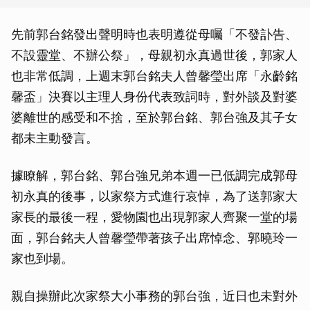
先前郭台銘發出聲明時也表明遵從母囑「不發訃告、
不設靈堂、不辦公祭」，母親初永真過世後，郭家人
也非常低調，上週末郭台銘夫人曾馨瑩出席「永齡銘
馨盃」決賽以主理人身份代表致詞時，對外談及對婆
婆離世的感受和不捨，至於郭台銘、郭台強及其子女
都未主動發言。
據瞭解，郭台銘、郭台強兄弟本週一已低調完成郭母
初永真的後事，以家祭方式進行哀悼，為了送郭家大
家長的最後一程，愛物園也出現郭家人齊聚一堂的場
面，郭台銘夫人曾馨瑩帶著孩子出席悼念、郭曉玲一
家也到場。
親自操辦此次家祭大小事務的郭台強，近日也未對外