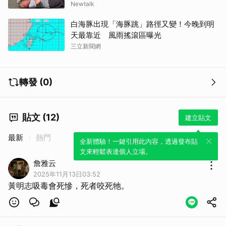
Newtalk
白海豚出現「海豚跳」路徑又變！今晚到明
天最靠近 風雨搖滾區曝光
三立新聞網
轉發 (0)
貼文 (12)
建立貼文
最新
熱門
全新體驗！一鍵引用此內容，透過發布貼
文來輕鬆表達個人立場。
詹雅云
2025年11月13日03:52
黃明志吸毒會死慘，死者咬死牠。