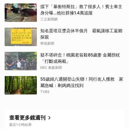
擋下「暴衝特斯拉」救了很多人！賓士車主
身分曝…他社群擁1.4萬追蹤
三立新聞網
知名蛋塔豆漿店休半個月 霸氣讓移工返鄉
探親
華視新聞
疑不堪碎念！桃園老翁殺85歲妻 金屬拐杖
「打斷成兩截」
EBC 東森新聞
55歲婦八通關登山失聯！同行友人獲救 家
屬急喊：剩媽媽沒找到
TVBS
取消
查看更多鏡週刊
最近1小時結果