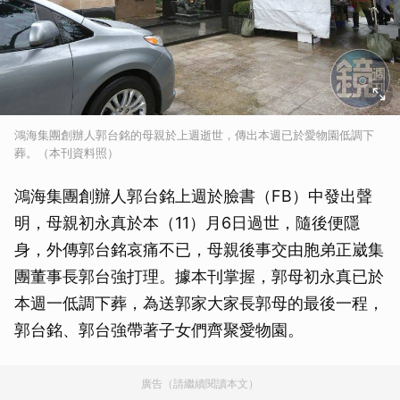
鴻海集團創辦人郭台銘的母親於上週逝世，傳出本週已於愛物園低調下
葬。（本刊資料照）
鴻海集團創辦人郭台銘上週於臉書（FB）中發出聲
明，母親初永真於本（11）月6日過世，隨後便隱
身，外傳郭台銘哀痛不已，母親後事交由胞弟正崴集
團董事長郭台強打理。據本刊掌握，郭母初永真已於
本週一低調下葬，為送郭家大家長郭母的最後一程，
郭台銘、郭台強帶著子女們齊聚愛物園。
廣告（請繼續閱讀本文）