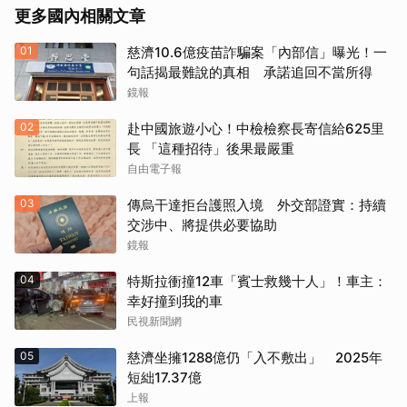
更多國內相關文章
01
慈濟10.6億疫苗詐騙案「內部信」曝光！一
句話揭最難說的真相 承諾追回不當所得
鏡報
02
赴中國旅遊小心！中檢檢察長寄信給625里
長 「這種招待」後果最嚴重
自由電子報
03
傳烏干達拒台護照入境 外交部證實：持續
交涉中、將提供必要協助
鏡報
04
特斯拉衝撞12車「賓士救幾十人」！車主：
幸好撞到我的車
民視新聞網
05
慈濟坐擁1288億仍「入不敷出」 2025年
短絀17.37億
上報