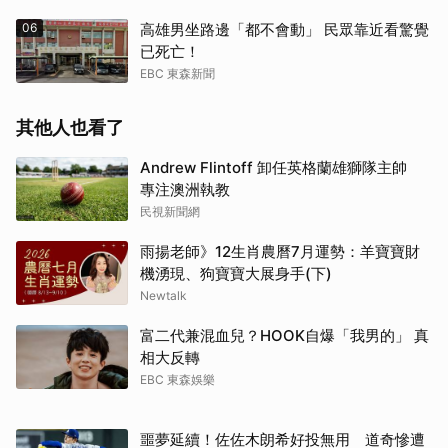
06
高雄男坐路邊「都不會動」 民眾靠近看驚覺
已死亡！
EBC 東森新聞
其他人也看了
Andrew Flintoff 卸任英格蘭雄獅隊主帥
專注澳洲執教
民視新聞網
雨揚老師》12生肖農曆7月運勢：羊寶寶財
機湧現、狗寶寶大展身手(下)
Newtalk
富二代兼混血兒？HOOK自爆「我男的」 真
相大反轉
EBC 東森娛樂
噩夢延續！佐佐木朗希好投無用 道奇慘遭