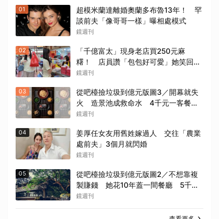
01
超模米蘭達離婚奧蘭多布魯13年！ 罕
談前夫「像哥哥一樣」曝相處模式
鏡週刊
02
「千億富太」現身老店買250元麻
糬！ 店員讚「包包好可愛」她笑回：
我自己做的
鏡週刊
03
從吧檯撿垃圾到億元版圖3／開幕就失
火 造景池成救命水 4千元一客餐
有人5年吃了50次
鏡週刊
04
姜厚任女友用舊姓嫁過人 交往「農業
處前夫」3個月就閃婚
鏡週刊
05
從吧檯撿垃圾到億元版圖2／不想靠複
製賺錢 她花10年蓋一間餐廳 5千萬
埋在地下瀕臨破產
鏡週刊
查看更多