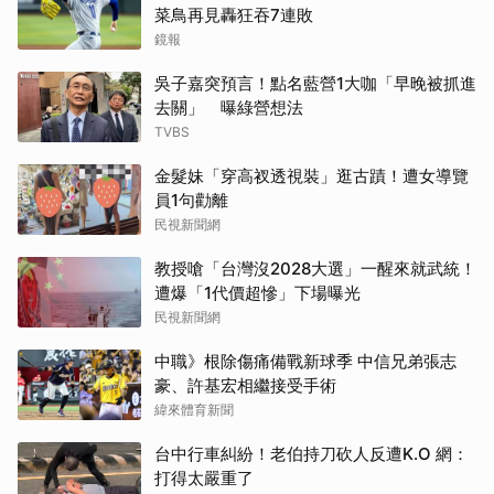
菜鳥再見轟狂吞7連敗
鏡報
吳子嘉突預言！點名藍營1大咖「早晚被抓進
去關」 曝綠營想法
TVBS
金髮妹「穿高衩透視裝」逛古蹟！遭女導覽
員1句勸離
民視新聞網
教授嗆「台灣沒2028大選」一醒來就武統！
遭爆「1代價超慘」下場曝光
民視新聞網
中職》根除傷痛備戰新球季 中信兄弟張志
豪、許基宏相繼接受手術
緯來體育新聞
台中行車糾紛！老伯持刀砍人反遭K.O 網：
打得太嚴重了