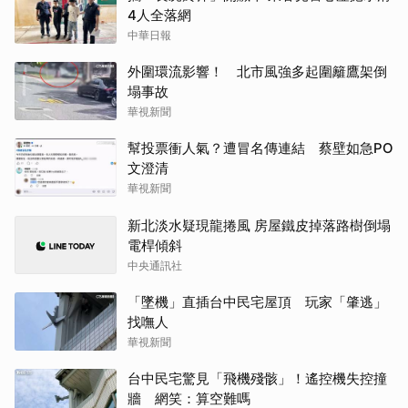
4人全落網
中華日報
外圍環流影響！ 北市風強多起圍籬鷹架倒
塌事故
華視新聞
幫投票衝人氣？遭冒名傳連結 蔡壁如急PO
文澄清
華視新聞
新北淡水疑現龍捲風 房屋鐵皮掉落路樹倒塌
電桿傾斜
中央通訊社
「墜機」直插台中民宅屋頂 玩家「肇逃」
找嘸人
華視新聞
台中民宅驚見「飛機殘骸」！遙控機失控撞
牆 網笑：算空難嗎