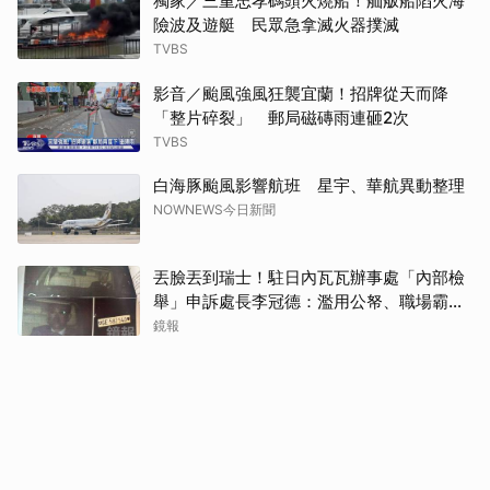
獨家／三重忠孝碼頭火燒船！舢舨船陷火海
險波及遊艇 民眾急拿滅火器撲滅
TVBS
影音／颱風強風狂襲宜蘭！招牌從天而降
「整片碎裂」 郵局磁磚雨連砸2次
TVBS
白海豚颱風影響航班 星宇、華航異動整理
NOWNEWS今日新聞
丟臉丟到瑞士！駐日內瓦瓦辦事處「內部檢
舉」申訴處長李冠德：濫用公帑、職場霸
凌、超速仔拒繳罰單 外交部要查了
鏡報