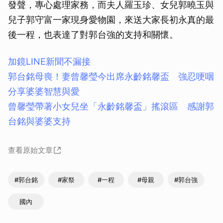
發聲，專心處理家務，而夫人羅玉珍、女兒郭曉玉與
兒子郭守富一家現身愛物園，來送大家長初永真的最
後一程，也表達了對郭台強的支持和關懷。
加鏡LINE新聞不漏接
郭台銘母喪！妻曾馨瑩今出席永齡銘馨盃 強忍哽咽
分享婆婆智慧與愛
曾馨瑩帶著小女兒坐「永齡銘馨盃」搖滾區 感謝郭
台銘與婆婆支持
查看原始文章
#郭台銘
#家祭
#一程
#母親
#郭台強
國內