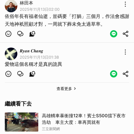
林田本
2025年11月13日02:00
依俗年長有福者仙逝，豈碼要「打躺」三個月，作法會感謝
天地神衹照顧才對，一周就下葬未免太過草率。
𝑹𝒚𝒂𝒏 𝑪𝒉𝒂𝒏𝒈
2025年11月13日01:38
愛物這個名稱才是真的詭異
查看更多
繼續看下去
高雄轎車暴衝撞12車！賓士S500擋下夜市
浩劫 車主大度：車再買就有
三立新聞網