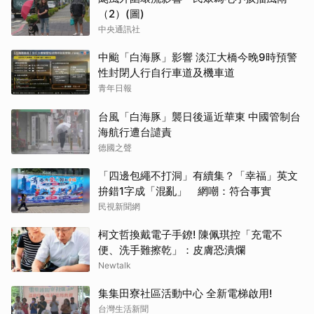
（2）(圖)
中央通訊社
中颱「白海豚」影響 淡江大橋今晚9時預警
性封閉人行自行車道及機車道
青年日報
台風「白海豚」襲日後逼近華東 中國管制台
海航行遭台譴責
德國之聲
「四邊包繩不打洞」有續集？「幸福」英文
拚錯1字成「混亂」 網嘲：符合事實
民視新聞網
柯文哲換戴電子手鐐! 陳佩琪控「充電不
便、洗手難擦乾」：皮膚恐潰爛
Newtalk
集集田寮社區活動中心 全新電梯啟用!
台灣生活新聞