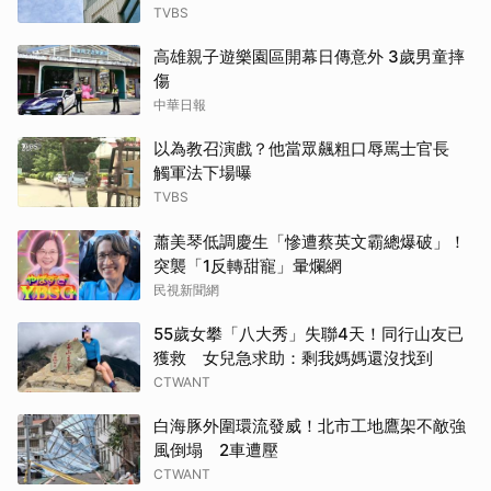
TVBS
高雄親子遊樂園區開幕日傳意外 3歲男童摔
傷
中華日報
以為教召演戲？他當眾飆粗口辱罵士官長
觸軍法下場曝
TVBS
蕭美琴低調慶生「慘遭蔡英文霸總爆破」！
突襲「1反轉甜寵」暈爛網
民視新聞網
55歲女攀「八大秀」失聯4天！同行山友已
獲救 女兒急求助：剩我媽媽還沒找到
CTWANT
白海豚外圍環流發威！北市工地鷹架不敵強
風倒塌 2車遭壓
CTWANT