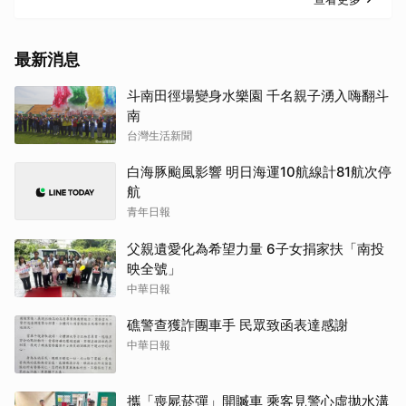
最新消息
斗南田徑場變身水樂園 千名親子湧入嗨翻斗
南
台灣生活新聞
白海豚颱風影響 明日海運10航線計81航次停
航
青年日報
父親遺愛化為希望力量 6子女捐家扶「南投
映全號」
中華日報
礁警查獲詐團車手 民眾致函表達感謝
中華日報
攜「喪屍菸彈」開贓車 乘客見警心虛拋水溝