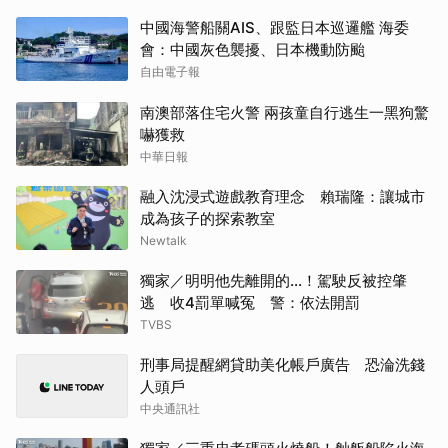
中國海警船關AIS、跟監日本巡邏艦 海委
會：中國灰色襲擾、日本機動防颱
自由電子報
南澳部落住宅火警 兩孩童自行逃生一黑狗驚
嚇獲救
中華日報
融入沈浸式遊戲教育理念 賴瑞隆：讓城市
成為孩子的探索教室
Newtalk
獨家／明明他先離開的…！駕駛反被控肇
逃 收4罰單喊冤 警：依法開罰
TVBS
刑事局提醒網貸助美化帳戶廣告 恐淪洗錢
人頭戶
中央通訊社