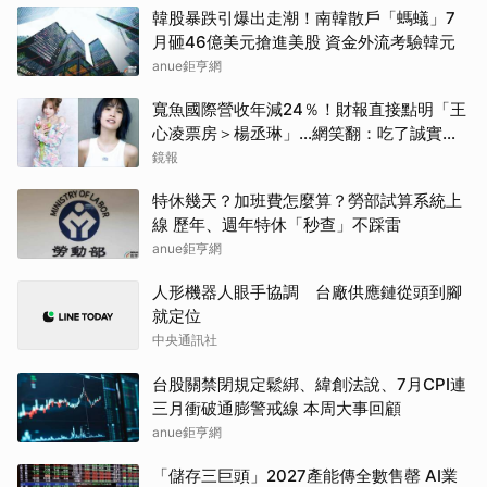
韓股暴跌引爆出走潮！南韓散戶「螞蟻」7
月砸46億美元搶進美股 資金外流考驗韓元
anue鉅亨網
寬魚國際營收年減24％！財報直接點明「王
心凌票房＞楊丞琳」…網笑翻：吃了誠實果
實？
鏡報
特休幾天？加班費怎麼算？勞部試算系統上
線 歷年、週年特休「秒查」不踩雷
anue鉅亨網
人形機器人眼手協調 台廠供應鏈從頭到腳
就定位
中央通訊社
台股關禁閉規定鬆綁、緯創法說、7月CPI連
三月衝破通膨警戒線 本周大事回顧
anue鉅亨網
「儲存三巨頭」2027產能傳全數售罄 AI業