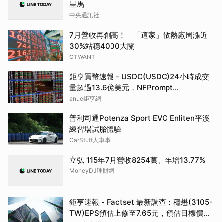
星馬
中央通訊社
7月營收再創高！ 「這家」散熱廠周漲近
30%站穩4000大關
CTWANT
鉅亨買幣速報 - USDC(USDC)24小時成交
量超過13.6億美元，NFPrompt
Token(NFP)24小時漲幅達66.2%
anue鉅亨網
普利司通Potenza Sport EVO Enliten平溪
練習場試胎體驗
CarStuff人車事
立弘 115年7月營收8254萬、年增13.77%
MoneyDJ理財網
鉅亨速報 - Factset 最新調查：穩懋(3105-
TW)EPS預估上修至7.65元，預估目標價為