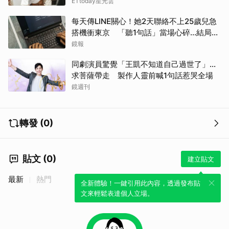
ETtoday星光雲
每天傳LINE關心！她2天聯絡不上25歲兒急
搭機衝東京 「聽1句話」當場心碎...結局看
哭網
鏡報
同劇演員驚覺「王凱不知道自己過世了」...
求菩薩帶走 製作人靈前喊1句話惹哭全場
鏡週刊
轉發 (0)
貼文 (0)
建立貼文
最新
熱門
全新體驗！一鍵引用此內容，透過發布貼
文來輕鬆表達個人立場。
取消