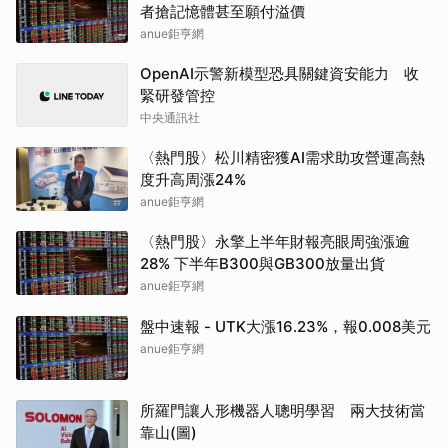
者搶記憶體甚至願付溢價
anue鉅亨網
OpenAI示警新模型恐具關鍵資安能力 收
緊研發管控
中央通訊社
〈熱門股〉松川精密獲AI需求助攻營運高熱
度升高周漲24%
anue鉅亨網
〈熱門股〉永擎上半年財報亮眼周強漲逾
28% 下半年B300與GB300放量出貨
anue鉅亨網
盤中速報 - UTK大漲16.23%，報0.008美元
anue鉅亨網
所羅門讓人形機器人聰明學習 兩大技術當
靠山(圖)