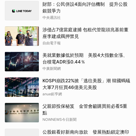
財部：公民併設4面向評估機制 提升公股
銀競爭力
中央通訊社
涉侵占7億當庭逮捕 包租代管龍頭兆基前董
座李建成羈押禁見
自由電子報
美就業數據低於預期 美股4大指數全漲、
台積電ADR漲0.44％
中廣新聞網
KOSPI崩跌22%掀「逃往美股」潮 韓國螞蟻
大軍7月狂買46億美元美股
anue鉅亨網
父親節投保秘笈 金管會籲購買前必看5重
點
NOWNEWS今日新聞
公股銀看好新南向放款 發展熱點鎖定澳印