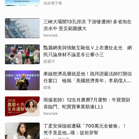
自由電子報
三峽大壩開13孔排洪 下游慘遭殃! 多省泡在
洪水中 受災範圍擴大
Newtalk
豔麗網美與情敵互毆低Ｖ上衣遭扯走光 網
民只論身材不論是非公審小三
鏡週刊
牽線慈濟高層就是他！跪拜證嚴法師打開信
任窗口 檢揭「美國慈濟青年」李易儒人脈
網絡
鏡報
雨揚老師》12生肖農曆7月運勢：牛寶寶財
喜臨門、蛇寶寶事業順遂(上)
Newtalk
丁柔安保險箱遭竊「700萬元全被偷」！
兇手竟是他...嘆：提前穿幫