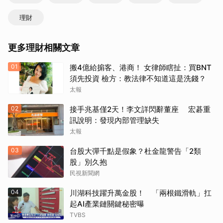
理財
更多理財相關文章
01
搬4億給掮客、港商！ 女律師瞎扯：買BNT
須先投資 檢方：教法律不知道這是洗錢？
太報
02
接手兆基僅2天！李文詳閃辭董座 宏碁重
訊說明：發現內部管理缺失
太報
03
台股大彈千點是假象？杜金龍警告「2類
股」別久抱
民視新聞網
04
川湖科技躍升萬金股！ 「兩根鐵滑軌」扛
起AI產業鏈關鍵秘密曝
TVBS