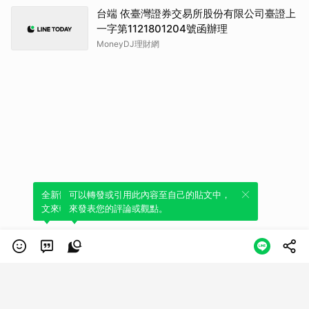
台端 依臺灣證券交易所股份有限公司臺證上
一字第1121801204號函辦理
MoneyDJ理財網
全新體驗！一鍵引用此內容，透過發布貼
可以轉發或引用此內容至自己的貼文中，
文來輕鬆表達個人立場。
來發表您的評論或觀點。
類別
服務條款
隱私權政策
服務聲明