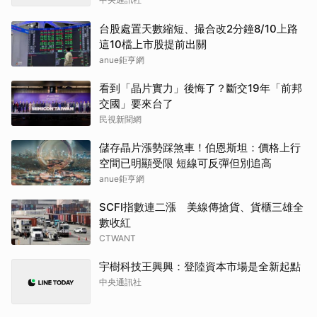
台股處置天數縮短、撮合改2分鐘8/10上路
這10檔上市股提前出關
anue鉅亨網
看到「晶片實力」後悔了？斷交19年「前邦
交國」要來台了
民視新聞網
儲存晶片漲勢踩煞車！伯恩斯坦：價格上行
空間已明顯受限 短線可反彈但別追高
anue鉅亨網
SCFI指數連二漲 美線傳搶貨、貨櫃三雄全
數收紅
CTWANT
宇樹科技王興興：登陸資本市場是全新起點
中央通訊社