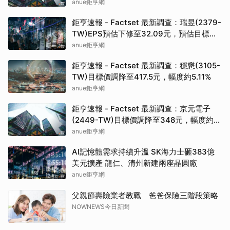
417.5元
anue鉅亨網
鉅亨速報 - Factset 最新調查：瑞昱(2379-
TW)EPS預估下修至32.09元，預估目標價
為717元
anue鉅亨網
鉅亨速報 - Factset 最新調查：穩懋(3105-
TW)目標價調降至417.5元，幅度約5.11%
anue鉅亨網
鉅亨速報 - Factset 最新調查：京元電子
(2449-TW)目標價調降至348元，幅度約
3.84%
anue鉅亨網
AI記憶體需求持續升溫 SK海力士砸383億
美元擴產 龍仁、清州新建兩座晶圓廠
anue鉅亨網
父親節壽險業者教戰 爸爸保險三階段策略
NOWNEWS今日新聞