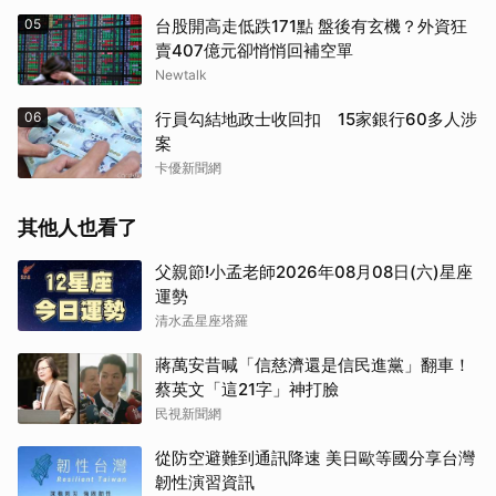
05
台股開高走低跌171點 盤後有玄機？外資狂
賣407億元卻悄悄回補空單
Newtalk
06
行員勾結地政士收回扣 15家銀行60多人涉
案
卡優新聞網
其他人也看了
父親節!小孟老師2026年08月08日(六)星座
運勢
清水孟星座塔羅
蔣萬安昔喊「信慈濟還是信民進黨」翻車！
蔡英文「這21字」神打臉
民視新聞網
從防空避難到通訊降速 美日歐等國分享台灣
韌性演習資訊