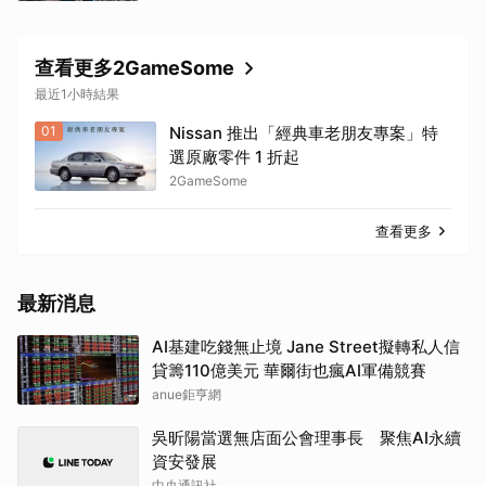
查看更多2GameSome
最近1小時結果
01
Nissan 推出「經典車老朋友專案」特
選原廠零件 1 折起
2GameSome
查看更多
最新消息
AI基建吃錢無止境 Jane Street擬轉私人信
貸籌110億美元 華爾街也瘋AI軍備競賽
anue鉅亨網
吳昕陽當選無店面公會理事長 聚焦AI永續
資安發展
中央通訊社