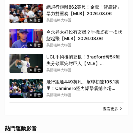
總飛行距離862英尺！金鶯「背靠背」
暴力雙重奏【MLB】2026.08.06
影音
美國職棒大聯盟
取消
今永昇太好投有玄機？手機桌布一換狀
態起飛【MLB】2026.08.06
影音
美國職棒大聯盟
UCL手術後初登板！Bradford奪5K無
失分領軍完封巨人【MLB】
2026.08.06
影音
美國職棒大聯盟
飛行距離449英尺、擊球初速105.1英
里！Caminero怪力爆擊震撼全場
【MLB】2026.08.06
影音
美國職棒大聯盟
查看更多
熱門運動影音