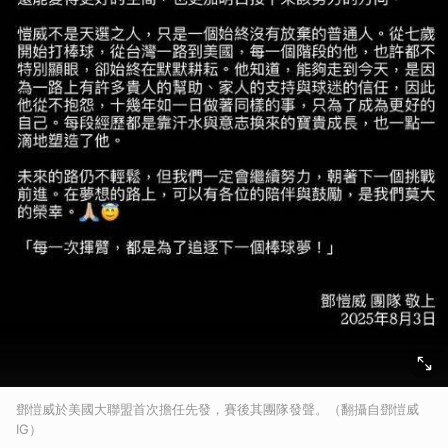
鄧愷威於美國大聯盟首次擔任先發，賽後其團隊發聲。（翻攝自鄧愷威
IG）