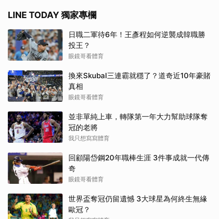
LINE TODAY 獨家專欄
日職二軍待6年！王彥程如何逆襲成韓職勝
投王？
眼鏡哥看體育
換來Skubal三連霸就穩了？道奇近10年豪賭
真相
眼鏡哥看體育
並非單純上車，轉隊第一年大力幫助球隊奪
冠的老將
我只想寫寫體育
回顧陽岱鋼20年職棒生涯 3件事成就一代傳
奇
眼鏡哥看體育
世界盃奪冠仍留遺憾 3大球星為何終生無緣
歐冠？