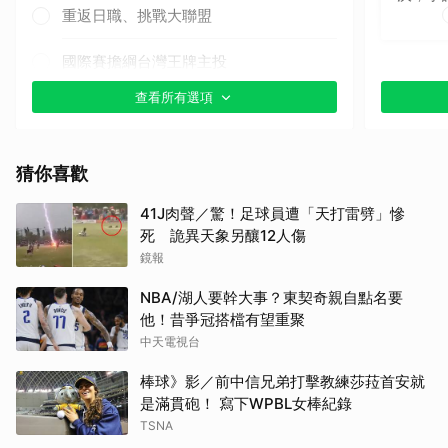
重返日職、挑戰大聯盟
國際賽擔綱台灣王牌主投
查看所有選項
其他（歡迎貼文分享）
猜你喜歡
41J肉聲／驚！足球員遭「天打雷劈」慘
死 詭異天象另釀12人傷
鏡報
NBA/湖人要幹大事？東契奇親自點名要
他！昔爭冠搭檔有望重聚
中天電視台
棒球》影／前中信兄弟打擊教練莎菈首安就
是滿貫砲！ 寫下WPBL女棒紀錄
TSNA