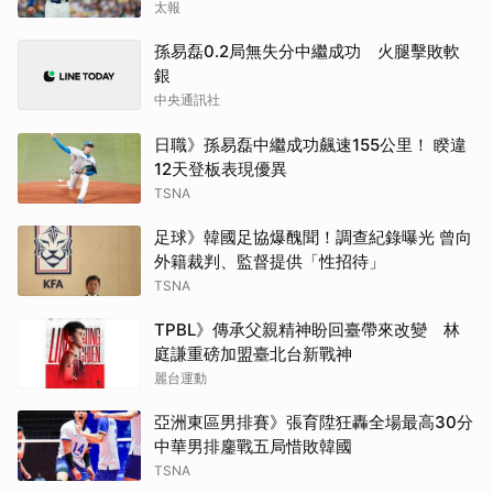
太報
孫易磊0.2局無失分中繼成功 火腿擊敗軟
銀
中央通訊社
日職》孫易磊中繼成功飆速155公里！ 睽違
12天登板表現優異
TSNA
足球》韓國足協爆醜聞！調查紀錄曝光 曾向
外籍裁判、監督提供「性招待」
TSNA
TPBL》傳承父親精神盼回臺帶來改變 林
庭謙重磅加盟臺北台新戰神
麗台運動
亞洲東區男排賽》張育陞狂轟全場最高30分
中華男排鏖戰五局惜敗韓國
TSNA