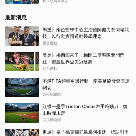
我只想寫寫體育
最新消息
舉重》兩位醫學中心主治醫師健力賽同場競
技 以行動實踐運動醫學理念
麗台運動
美足》梅西回來了！梅開二度率隊奪開門
紅 擺脫世界盃失冠陰霾
麗台運動
不滿FIFA頻頻單邊行動 南美足協發聲表達
關切
民視新聞網
紅襪一壘手Triston Casas左手腕動刀 復
出時間未定
民視新聞網
世足》舉「福克蘭群島屬阿根廷」標語引爭