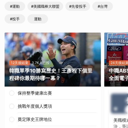
#運動
#美國職棒大聯盟
#先發投手
#台灣
#投手
運動
12天後結束
3.7K人已投
24天後結
韓職單季10勝寫歷史！王彥程下個里
中職A
程碑你最期待哪一幕？
全面電
保持整季健康出賽
挑戰年度個人獎項
奠定隊史王牌地位
美職模
決，爭