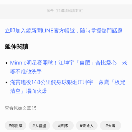
廣告（請繼續閱讀本文）
立即加入鏡新聞LINE官方帳號，隨時掌握熱門話題
延伸閱讀
Minnie明星賽開球！江坤宇「自肥」合比愛心 老
婆不准他洗手
滿貫砲後148公里觸身球狠砸江坤宇 象鷹「板凳
清空」場面火爆
查看原始文章
#鄧愷威
#大聯盟
#團隊
#普通人
#天選