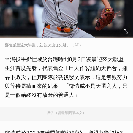
鄧愷威重返大聯盟，並首次擔任先發。（AP）
台灣投手鄧愷威於台灣時間8月3日凌晨迎來大聯盟
生涯首度先發，代表舊金山巨人作客紐約大都會，雖
吞下敗投，但其團隊於賽後發文表示，這是無數努力
與等待累積而來的結果，「鄧愷威不是天選之人，只
是一個始終沒有放棄的普通人」。
廣告（請繼續閱讀本文）
鄧愷威於2024年球季初曾短暫於大聯盟中繼登板3