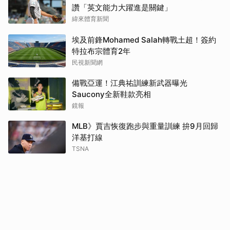
讚「英文能力大躍進是關鍵」
緯來體育新聞
埃及前鋒Mohamed Salah轉戰土超！簽約
特拉布宗體育2年
民視新聞網
備戰亞運！江典祐訓練新武器曝光
Saucony全新鞋款亮相
鏡報
MLB》賈吉恢復跑步與重量訓練 拚9月回歸
洋基打線
TSNA