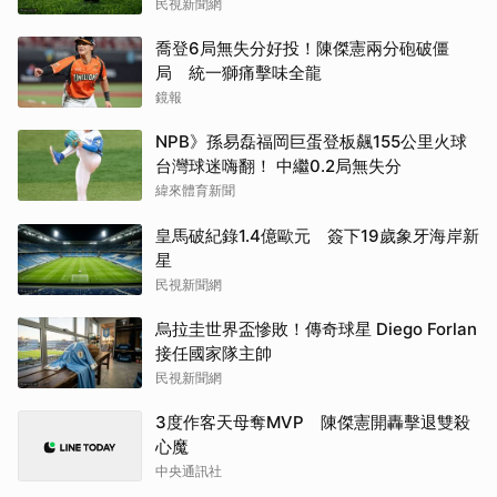
民視新聞網
喬登6局無失分好投！陳傑憲兩分砲破僵
局 統一獅痛擊味全龍
鏡報
NPB》孫易磊福岡巨蛋登板飆155公里火球
台灣球迷嗨翻！ 中繼0.2局無失分
緯來體育新聞
皇馬破紀錄1.4億歐元 簽下19歲象牙海岸新
星
民視新聞網
烏拉圭世界盃慘敗！傳奇球星 Diego Forlan
接任國家隊主帥
民視新聞網
3度作客天母奪MVP 陳傑憲開轟擊退雙殺
心魔
中央通訊社