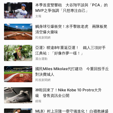
本季首度雙響砲 大谷翔平談與「PCA」的
MVP之爭強調「只想專注自己」
太報
觸身球引爆衝突！水手擊敗老虎 兩隊板凳
清空爆火藥味
民視新聞網
亞運》暌違8年重返亞運！ 鐵人三項好手
江典祐：「好像作夢一樣！」
麗台運動
國民Miles Mikolas代打建功 今重回投手丘
對決費城人
民視新聞網
神鞋回來了！Nike Kobe 10 Protro大升
級 發售資訊全公開
鏡報
MLB》村上宗隆一壘守備進化！ 白襪教練盛