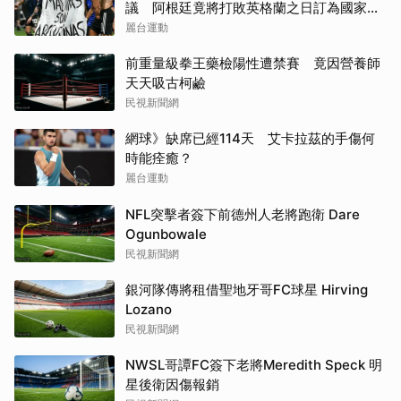
議 阿根廷竟將打敗英格蘭之日訂為國家紀
念日
麗台運動
前重量級拳王藥檢陽性遭禁賽 竟因營養師
天天吸古柯鹼
民視新聞網
網球》缺席已經114天 艾卡拉茲的手傷何
時能痊癒？
麗台運動
NFL突擊者簽下前德州人老將跑衛 Dare
Ogunbowale
民視新聞網
銀河隊傳將租借聖地牙哥FC球星 Hirving
Lozano
民視新聞網
NWSL哥譚FC簽下老將Meredith Speck 明
星後衛因傷報銷