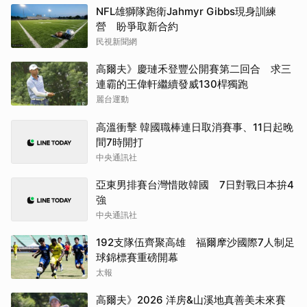
NFL雄獅隊跑衛Jahmyr Gibbs現身訓練
營 盼爭取新合約
民視新聞網
高爾夫》慶璉禾登豐公開賽第二回合 求三
連霸的王偉軒繼續發威130桿獨跑
麗台運動
高溫衝擊 韓國職棒連日取消賽事、11日起晚
間7時開打
中央通訊社
亞東男排賽台灣惜敗韓國 7日對戰日本拚4
強
中央通訊社
192支隊伍齊聚高雄 福爾摩沙國際7人制足
球錦標賽重磅開幕
太報
高爾夫》2026 洋房&山溪地真善美未來賽