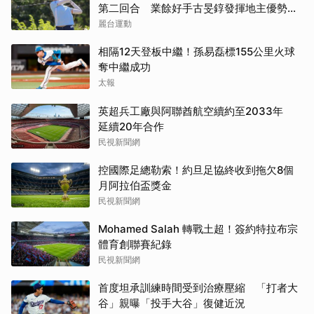
第二回合 業餘好手古旻錞發揮地主優勢
139桿搶下首位
麗台運動
相隔12天登板中繼！孫易磊標155公里火球
奪中繼成功
太報
英超兵工廠與阿聯酋航空續約至2033年
延續20年合作
民視新聞網
控國際足總勒索！約旦足協終收到拖欠8個
月阿拉伯盃獎金
民視新聞網
Mohamed Salah 轉戰土超！簽約特拉布宗
體育創聯賽紀錄
民視新聞網
首度坦承訓練時間受到治療壓縮 「打者大
谷」親曝「投手大谷」復健近況