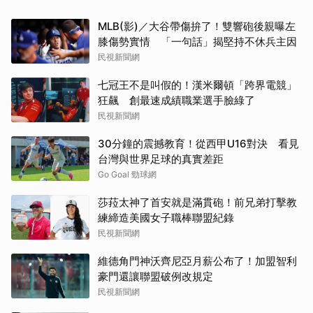
MLB(影)／大谷帶傷拚了！雙響砲後親曝左
膝傷勢實情 「一句話」揭堅持不休兵主因
民視新聞網
七冠王不是叫假的！漢米爾頓「跨界電競」
狂飆 創最速成績職業選手臉綠了
民視新聞網
30分鐘的震撼教育！從西甲U16對決 看見
台灣與世界足球的真實差距
Go Goal 勁球網
莎菈太神了首安就是滿貫砲！前兄弟打擊教
練締造美國女子職棒聯盟紀錄
民視新聞網
維德角門神沃齊尼亞月薪公布了！加盟智利
豪門還讓聯盟破例改規定
民視新聞網