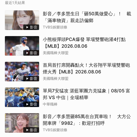
最近1天結果
影音／李多慧生日「砸50萬做愛心」！ 載
「滿車物資」親走訪偏鄉
影音
TVBS娛樂頭條
小熊核彈頭PCA爆發 單場雙響砲灌4打點
【MLB】2026.08.06
影音
美國職棒大聯盟
首局首打席開轟點火！大谷翔平單場雙響砲
煙火秀【MLB】2026.08.06
影音
美國職棒大聯盟
單局7安猛攻 湛藍軍團力克猛象｜08/05 富
邦 VS 中信｜全場精華
影音
中華職棒
影音／李多慧砸85萬在台買車啦！ 大方公
開車牌「9982」：歡迎打招呼
影音
TVBS娛樂頭條