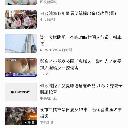
民視新聞網
何欣純為各年齡層父親提出多項政見(圖)
中央通訊社
淡江大橋防颱 今晚21時封閉人行道、機車
道
NOWNEWS今日新聞
影音／小朋友公園「鬼抓人」變打人？家長
加入理論反互控傷害
TVBS
何欣純憶亡父提職場爸爸政見 江啟臣秀親子
照談托育
中央通訊社
夜市口轎車暴衝波及13車 基金會董座名車
擋災
影音
華視影音