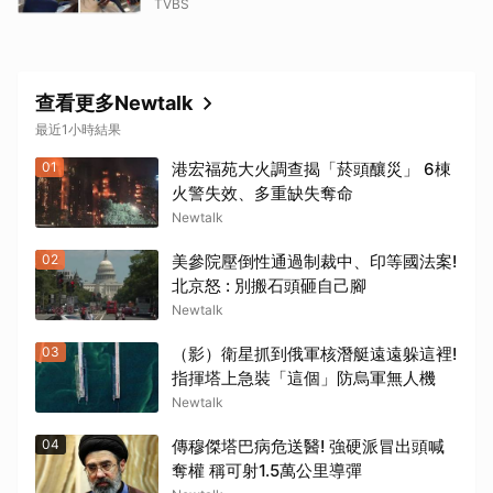
TVBS
查看更多Newtalk
最近1小時結果
01
港宏福苑大火調查揭「菸頭釀災」 6棟
火警失效、多重缺失奪命
Newtalk
02
美參院壓倒性通過制裁中、印等國法案!
北京怒 : 別搬石頭砸自己腳
Newtalk
03
（影）衛星抓到俄軍核潛艇遠遠躲這裡!
指揮塔上急裝「這個」防烏軍無人機
Newtalk
04
傳穆傑塔巴病危送醫! 強硬派冒出頭喊
奪權 稱可射1.5萬公里導彈