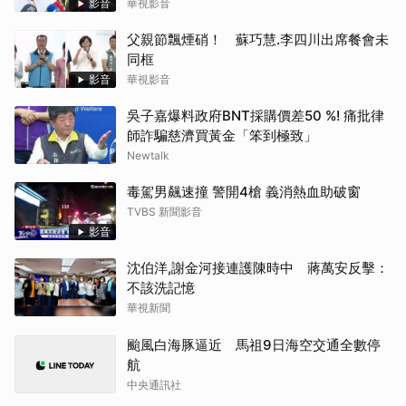
影音
華視影音
父親節飄煙硝！ 蘇巧慧.李四川出席餐會未
同框
影音
華視影音
吳子嘉爆料政府BNT採購價差50 %! 痛批律
師詐騙慈濟買黃金「笨到極致」
Newtalk
毒駕男飆速撞 警開4槍 義消熱血助破窗
TVBS 新聞影音
影音
沈伯洋,謝金河接連護陳時中 蔣萬安反擊：
不該洗記憶
華視新聞
颱風白海豚逼近 馬祖9日海空交通全數停
航
中央通訊社