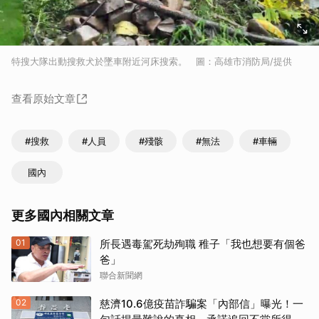
特搜大隊出動搜救犬於墜車附近河床搜索。 圖：高雄市消防局/提供
查看原始文章
#搜救
#人員
#殘骸
#無法
#車輛
國內
更多國內相關文章
01
所長遇毒駕死劫殉職 稚子「我也想要有個爸
爸」
聯合新聞網
02
慈濟10.6億疫苗詐騙案「內部信」曝光！一