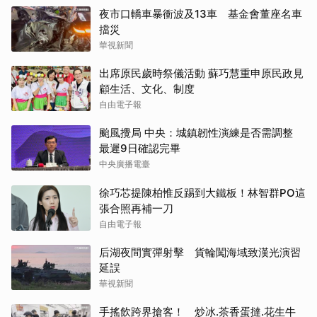
夜市口轎車暴衝波及13車 基金會董座名車
擋災
華視新聞
出席原民歲時祭儀活動 蘇巧慧重申原民政見
顧生活、文化、制度
自由電子報
颱風攪局 中央：城鎮韌性演練是否需調整
最遲9日確認完畢
中央廣播電臺
徐巧芯提陳柏惟反踢到大鐵板！林智群PO這
張合照再補一刀
自由電子報
后湖夜間實彈射擊 貨輪闖海域致漢光演習
延誤
華視新聞
手搖飲跨界搶客！ 炒冰.茶香蛋撻.花生牛