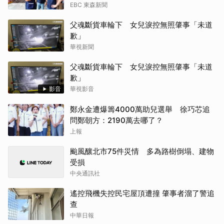
EBC 東森新聞
父魂斷貨車輪下 女兒淚控無照肇事「未道
歉」
華視新聞
父魂斷貨車輪下 女兒淚控無照肇事「未道
歉」
影音
華視影音
鄭永金遭爆籌4000萬助兒選舉 徐巧芯追
問鄭朝方：2190萬去哪了？
上報
颱風釀北市75件災情 多為路樹倒塌、建物
受損
中央通訊社
遙控飛機失控民宅屋頂遭撞 肇事者溜了警追
查
中華日報