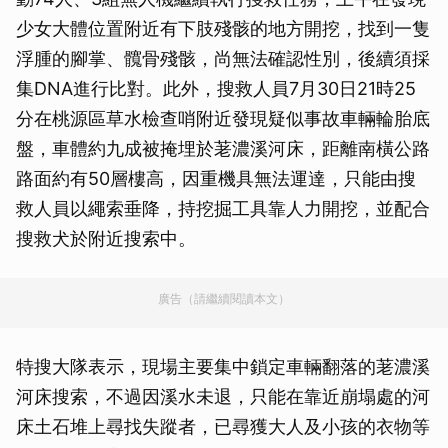
少女大體位置附近有下肢殘骸的地方開挖，找到一隻
浮腫的腳掌、髖骨殘骸，尚無法確認性別，後續須採
集DNA進行比對。此外，搜救人員7月30日21時25
分在桃源區草水檢查哨附近發現疑似事故車輛輪胎底
盤，車體約九成被掩埋於荖濃溪河床，距離南橫公路
路面約有50層樓高，因重機具無法運達，只能由搜
救人員以繩索垂降，持挖掘工具靠人力開挖，並配合
搜救犬於附近搜索中。
廣告（請繼續閱讀本文）
特搜大隊表示，現場主要集中鎖定車輛翻落的荖濃溪
河床搜索，不過因溪水未退，只能在靠近崩塌處的河
床土石堆上尋找失蹤者，已尋獲大人及小孩的衣物等