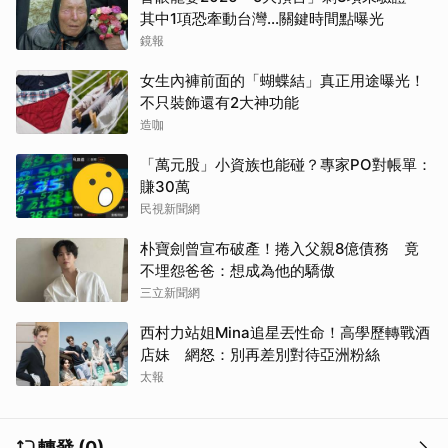
其中1項恐牽動台灣...關鍵時間點曝光
鏡報
女生內褲前面的「蝴蝶結」真正用途曝光！
不只裝飾還有2大神功能
造咖
「萬元股」小資族也能碰？專家PO對帳單：
賺30萬
民視新聞網
朴寶劍曾宣布破產！捲入父親8億債務 竟
不埋怨爸爸：想成為他的驕傲
三立新聞網
西村力站姐Mina追星丟性命！高學歷轉戰酒
店妹 網怒：別再差別對待亞洲粉絲
太報
取消
轉發 (0)