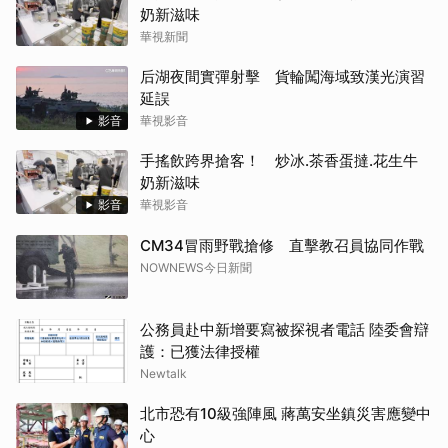
奶新滋味
華視新聞
后湖夜間實彈射擊 貨輪闖海域致漢光演習
延誤
影音
華視影音
手搖飲跨界搶客！ 炒冰.茶香蛋撻.花生牛
奶新滋味
影音
華視影音
CM34冒雨野戰搶修 直擊教召員協同作戰
NOWNEWS今日新聞
公務員赴中新增要寫被探視者電話 陸委會辯
護：已獲法律授權
Newtalk
北市恐有10級強陣風 蔣萬安坐鎮災害應變中
心