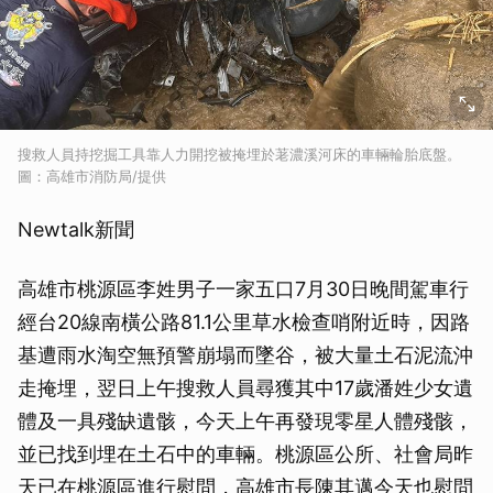
搜救人員持挖掘工具靠人力開挖被掩埋於荖濃溪河床的車輛輪胎底盤。
圖：高雄市消防局/提供
Newtalk新聞
高雄市桃源區李姓男子一家五口7月30日晚間駕車行
經台20線南橫公路81.1公里草水檢查哨附近時，因路
基遭雨水淘空無預警崩塌而墜谷，被大量土石泥流沖
走掩埋，翌日上午搜救人員尋獲其中17歲潘姓少女遺
體及一具殘缺遺骸，今天上午再發現零星人體殘骸，
並已找到埋在土石中的車輛。桃源區公所、社會局昨
天已在桃源區進行慰問，高雄市長陳其邁今天也慰問