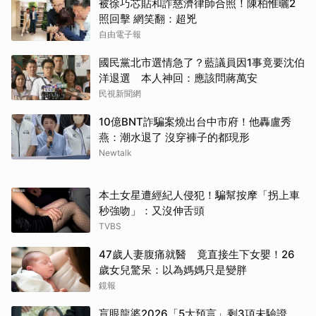
被徐巧芯貼和詐慈濟律師合照！陳柏惟曬2
照回擊 網笑翻：超兇
自由電子報
國民黨北市選情急了？藍議員因1事竟要沈伯
洋退選 本人神回：應該問蔣萬安
民視新聞網
10億BNT詐騙案燒出台中市府！他轟盧秀
燕：潮水退了 沒穿褲子的都現形
Newtalk
本土女星遭經紀人侵犯！騙幫按摩「拐上車
秒強吻」：又沒伸舌頭
TVBS
47歲人妻腹痛就醫 竟直接生下女嬰！26
歲女兒驚呆：以為媽媽只是變胖
鏡報
盲眼龍婆2026「5大預言」剩3項未驗證