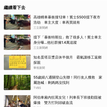
繼續看下去
高雄轎車暴衝撞12車！賓士S500擋下夜市
浩劫 車主大度：車再買就有
三立新聞網
擋下「暴衝特斯拉」救了很多人！賓士車主
身分曝…他社群擁1.4萬追蹤
三立新聞網
知名蛋塔豆漿店休半個月 霸氣讓移工返鄉
探親
華視新聞
55歲婦八通關登山失聯！同行友人獲救 家
屬急喊：剩媽媽沒找到
TVBS
阿伯車廂內狂罵女兒！列車長下班後勸阻被
爆揍 雙方打到頭破血流