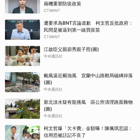
藉機重塑防疫政策
CTWANT
遭要求為BNT言論道歉 柯文哲反批政府：
民間是被逼到第一線買疫苗
CTWANT
江啟臣父親節秀親子照(圖)
中央通訊社
颱風逼近颳強風 宜蘭中山路郵局磁磚掉落
(圖)
中央通訊社
新北淡水疑有龍捲風 區公所清理路面雜物
(圖)
中央通訊社
柯文哲爆「欠卡費」金額曝！陳佩琪悲認：
信用恐被註記不良了