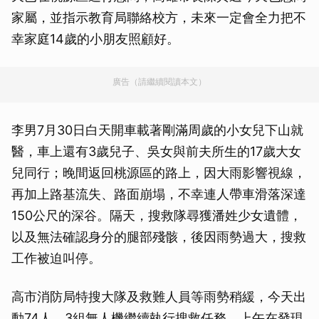
家屬，並指示教育局聯絡校方，未來一定會全力把不
幸家庭14歲的小朋友照顧好。
廣告（請繼續閱讀本文）
李男7月30日白天開車載著剛滿周歲的小女兒下山就
醫，車上還有3歲兒子、吳女與前夫所生的17歲大女
兒同行；晚間返回桃源區的路上，因大雨影響視線，
再加上路基流失、路面崩塌，不幸連人帶車滑落深達
150公尺的深谷。隔天，搜救隊尋獲潘姓少女遺體，
以及無法確認身分的腿部殘骸，後因雨勢過大，搜救
工作被迫叫停。
高市消防局特搜大隊及救難人員等雨勢稍緩，今天出
動74人、3組無人機繼續執行搜救任務，上午在發現