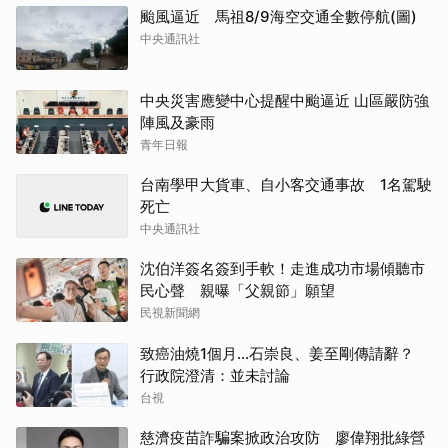
颱風逼近 馬祖8/9海空交通全數停航(圖)
中央通訊社
中央災害應變中心提醒中颱逼近 山區嚴防強
陣風及豪雨
青年日報
台南學甲大貨車、自小客交通事故 1名駕駛
死亡
中央通訊社
沈伯洋簽名簽到手軟！走進成功市場傾聽市
民心聲 親曝「父親節」願望
民視新聞網
致癌油燒1個月...石崇良、姜至剛傳請辭？
行政院澄清：並未討論
台視
慈濟疫苗詐騙案掀政治攻防 廖偉翔批綠營