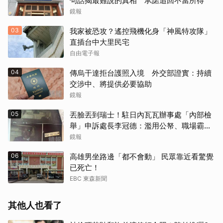
句話揭最難說的真相 承諾追回不當所得
鏡報
03
我家被恐攻？遙控飛機化身「神風特攻隊」
直插台中大里民宅
自由電子報
04
傳烏干達拒台護照入境 外交部證實：持續
交涉中、將提供必要協助
鏡報
05
丟臉丟到瑞士！駐日內瓦瓦辦事處「內部檢
舉」申訴處長李冠德：濫用公帑、職場霸
凌、超速仔拒繳罰單 外交部要查了
鏡報
06
高雄男坐路邊「都不會動」 民眾靠近看驚覺
已死亡！
EBC 東森新聞
其他人也看了