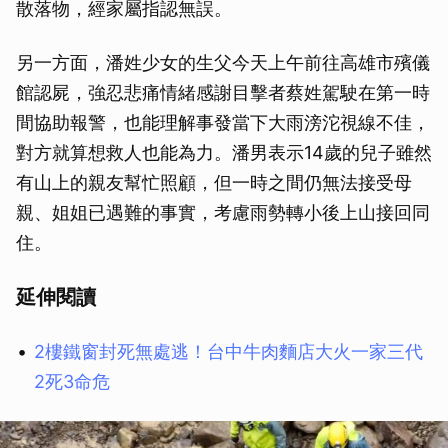
散落物，經家屬指認無誤。
另一方面，潘姓少女的生父今天上午前往高雄市殯儀
館認屍，強忍悲痛情緒感謝目擊者蔡姓駕駛在第一時
間協助報警，也能理解事發當下大雨滂沱視線不佳，
對方就算想救人也能為力。潘男表示14歲的兒子雖然
有山上的親友幫忙照顧，但一時之間仍無法接受母
親、姐姐已遇難的事實，考慮雨勢轉小後上山接回同
住。
延伸閱讀
2樓鐵窗封死無處逃！台中牛肉麵店大火一家三代
2死3命危