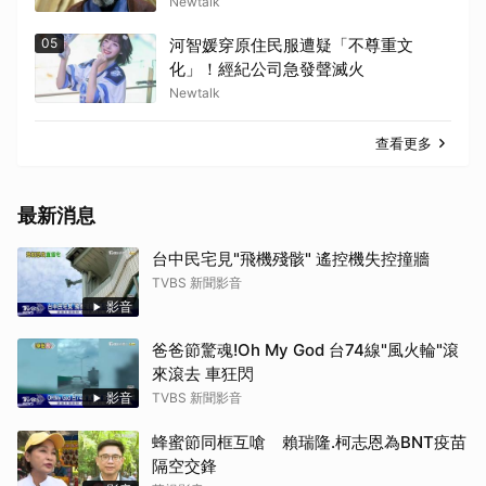
Newtalk
05
河智媛穿原住民服遭疑「不尊重文
化」！經紀公司急發聲滅火
Newtalk
查看更多
最新消息
台中民宅見"飛機殘骸" 遙控機失控撞牆
TVBS 新聞影音
影音
爸爸節驚魂!Oh My God 台74線"風火輪"滾
來滾去 車狂閃
影音
TVBS 新聞影音
蜂蜜節同框互嗆 賴瑞隆.柯志恩為BNT疫苗
隔空交鋒