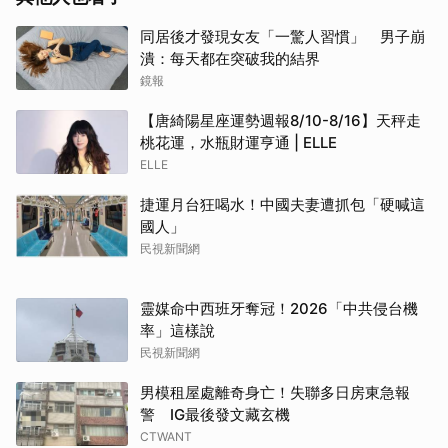
同居後才發現女友「一驚人習慣」 男子崩
潰：每天都在突破我的結界
鏡報
【唐綺陽星座運勢週報8/10-8/16】天秤走
桃花運，水瓶財運亨通 | ELLE
ELLE
捷運月台狂喝水！中國夫妻遭抓包「硬喊這
國人」
民視新聞網
靈媒命中西班牙奪冠！2026「中共侵台機
率」這樣說
民視新聞網
男模租屋處離奇身亡！失聯多日房東急報
警 IG最後發文藏玄機
CTWANT