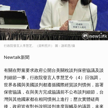
行政院發言人李慧芝。（資料照片） 圖：謝莉慧/攝
Newtalk新聞
有關在野黨要求政府公開台美關稅談判保密協議及談
判細節一事，行政院發言人李慧芝今（4）日強調，
世界各國與美國談判都遵循國際經貿談判慣例，簽署
保密協議，在與美方完成協議前不公布談判細節，台
灣與其他國家都在相同慣例上進行；歷次實體磋商
後，政府皆有對外說明談判進度與觸及的議題，未來