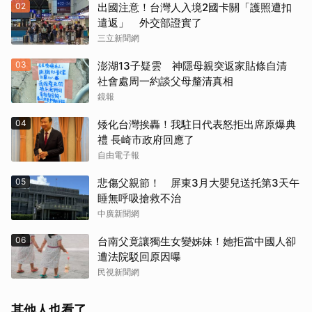
02
出國注意！台灣人入境2國卡關「護照遭扣
遣返」 外交部證實了
三立新聞網
03
澎湖13子疑雲 神隱母親突返家貼條自清
社會處周一約談父母釐清真相
鏡報
04
矮化台灣挨轟！我駐日代表怒拒出席原爆典
禮 長崎市政府回應了
自由電子報
05
悲傷父親節！ 屏東3月大嬰兒送托第3天午
睡無呼吸搶救不治
中廣新聞網
06
台南父竟讓獨生女變姊妹！她拒當中國人卻
遭法院駁回原因曝
民視新聞網
其他人也看了