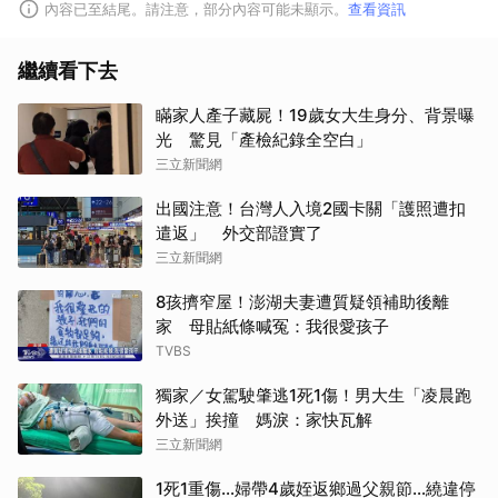
內容已至結尾。請注意，部分內容可能未顯示。
查看資訊
繼續看下去
瞞家人產子藏屍！19歲女大生身分、背景曝
光 驚見「產檢紀錄全空白」
三立新聞網
出國注意！台灣人入境2國卡關「護照遭扣
遣返」 外交部證實了
三立新聞網
8孩擠窄屋！澎湖夫妻遭質疑領補助後離
家 母貼紙條喊冤：我很愛孩子
TVBS
獨家／女駕駛肇逃1死1傷！男大生「凌晨跑
外送」挨撞 媽淚：家快瓦解
三立新聞網
1死1重傷…婦帶4歲姪返鄉過父親節…繞違停