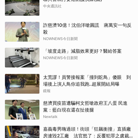
中央通訊社
詐慈濟10億！沈伯洋嗆圓謊 蔣萬安一句反
殺
NOWNEWS今日新聞
「坡度走路」減脂效果更好？醫給答案
NOWNEWS今日新聞
太荒謬！員警接報案「撞到鴕鳥」傻眼 到
場後上演人鳥你追我跑..超展開結局曝
鏡報
慈濟買疫苗遭騙柯文哲嗆政府王八蛋 民進
黨：藍白現在還在扯後腿
Newtalk
嘉義毒男嗨過頭！街頭「狂飆衝撞」直插廠
房連毀2工廠 法官怒了：反覆犯罪之虞裁