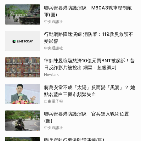
聯兵營要港防護演練 M60A3戰車壓制敵
軍(圖)
中央通訊社
行動網路降速演練 消防署：119救災救護不
受影響
中央通訊社
律師陳昱瑄騙慈濟10億元買BNT被起訴！昔
日反詐影片被挖出 網轟：超級諷刺
Newtalk
蔣萬安當不成「太陽」反而變「黑洞」？ 她
點名藍白三縣市頻繁失血
自由電子報
聯兵營要港防護演練 官兵進入戰術位置
(圖)
中央通訊社
聯兵營執行要港防護演練(圖)