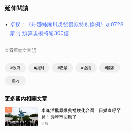
延伸閱讀
卓揆：《丹娜絲颱風災後復原特別條例》加0728
豪雨 預算規模將逾300億
查看原始文章
#政府
#談判
#產業
#協議
#國家
國內
更多國內相關文章
01
李逸洋批原爆典禮矮化台灣 日媒直呼罕
見！長崎市回應了
太報