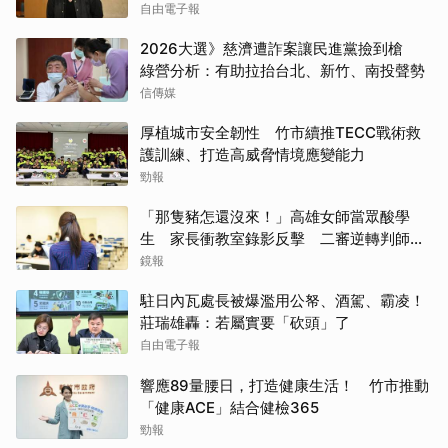
自由電子報
2026大選》慈濟遭詐案讓民進黨撿到槍
綠營分析：有助拉抬台北、新竹、南投聲勢
信傳媒
厚植城市安全韌性 竹市續推TECC戰術救
護訓練、打造高威脅情境應變能力
勁報
「那隻豬怎還沒來！」高雄女師當眾酸學
生 家長衝教室錄影反擊 二審逆轉判師無
罪
鏡報
駐日內瓦處長被爆濫用公帑、酒駕、霸凌！
莊瑞雄轟：若屬實要「砍頭」了
自由電子報
響應89量腰日，打造健康生活！ 竹市推動
「健康ACE」結合健檢365
勁報