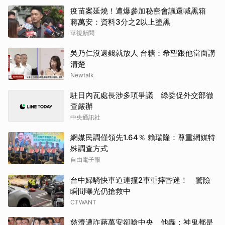
疫苗案延燒！遭爆參加秘密會議還喊黑箱
蔣萬安：資料3分之2以上塗黑
華視新聞
吳乃仁沒還錢就放人 台糖：希望跟他當面講
清楚
Newtalk
駐日內瓦處長涉多項爭議 綠委促外交部徹
查嚴辦
中央通訊社
網媒民調僅領先1.64％ 賴瑞隆：尊重網媒特
殊調查方式
自由電子報
台中婦騎快車道連撞2車重摔昏迷！ 驚險
瞬間曝光仍搶救中
CTWANT
慈濟遭詐蔣萬安卻嗆中央 他轟：神鬼都是