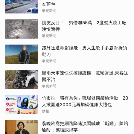
友頂包
華視新聞
朋友反目！ 男借嘸55萬 2度縱火燒工廠
洩憤遭押
華視新聞
跑外送遭毒駕撞飛 男大生歌手多處骨折須
動刀
華視新聞
疑雨天車速快失控撞護欄 駕駛昏迷.乘客送
醫不治
華視新聞
竹市推「職有為你」職場健康篩檢活動 20
人揪團送2000元再加碼健康大禮包
勁報
翁曉玲竟把網路降速演習喊成「斷網」 陳培
瑜酸：應該認得字