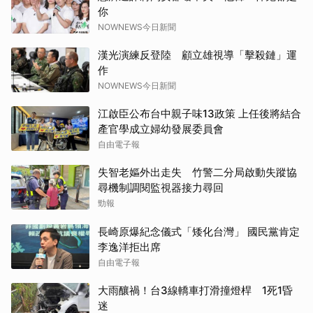
你
NOWNEWS今日新聞
漢光演練反登陸 顧立雄視導「擊殺鏈」運
作
NOWNEWS今日新聞
江啟臣公布台中親子味13政策 上任後將結合
產官學成立婦幼發展委員會
自由電子報
失智老嫗外出走失 竹警二分局啟動失蹤協
尋機制調閱監視器接力尋回
勁報
長崎原爆紀念儀式「矮化台灣」 國民黨肯定
李逸洋拒出席
自由電子報
大雨釀禍！台3線轎車打滑撞燈桿 1死1昏
迷