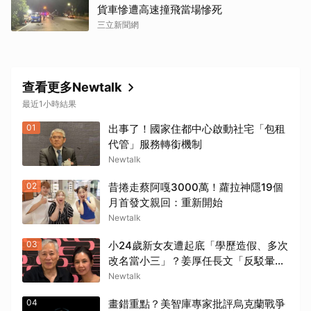
貨車慘遭高速撞飛當場慘死
三立新聞網
查看更多Newtalk
最近1小時結果
01
出事了！國家住都中心啟動社宅「包租
取消
代管」服務轉銜機制
Newtalk
02
昔捲走蔡阿嘎3000萬！蘿拉神隱19個
月首發文親回：重新開始
Newtalk
03
小24歲新女友遭起底「學歷造假、多次
改名當小三」？姜厚任長文「反駁暈
船」護愛
Newtalk
04
畫錯重點？美智庫專家批評烏克蘭戰爭