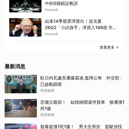
中的5個錯誤教訓
Newtalk
05
結束14季股票淨賣出！波克夏
26Q2「小試身手」淨買入198億 市場
解讀或轉向「偏多」
Newtalk
查看更多
最新消息
駐日內瓦處長遭爆霸凌.濫用公帑 外交部：
已啟動調查
華視新聞
悲傷父親節！ 姑姪繞開違停貨車 慘遭撞1
死1傷
華視新聞
疑毒駕撞1死1傷！ 男大生骨折 駕駛涉找