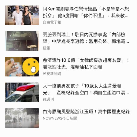
阿Ken開剿姜厚任戀情疑點「不是笨是不想
拆穿」 他5度回嗆「你們不懂」：我來教育
你們
自由電子報
丟臉丟到瑞士！駐日內瓦辦事處「內部檢
舉」申訴處長李冠德：濫用公帑、職場霸
凌、超速仔拒繳罰單 外交部要查了
鏡報
慈濟遭詐10.6億「女律師爆改超奢名媛」！
嚼龍蝦吐光、灌精油私下面曝
民視新聞網
大一懷前男友孩子「19歲女大生背景曝
光」 產檢紀錄全空白！獨自生產浴巾裹嬰
屍藏家5天
鏡週刊
白海豚颱風登陸浙江玉環！寫中國歷史紀錄
NOWNEWS今日新聞