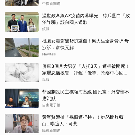
中廣新聞網
温世政牽線AZ疫苗內幕曝光 綠斥藍白「政
治詐騙」該向國人道歉
鏡報
桃園女毒駕釀1死1重傷！男大生全身骨折 母
淚訴：家快瓦解
Newtalk
屏東3個月大男嬰「入托3天」遭棉被悶死！
家屬忍痛拔管 評鑑「優等」托嬰中心回應
了
鏡報
菲國劃設民主礁領海基線 國民黨：外交部不
應沉默
自由電子報
黃智賢遭扯「裸照遭把持」！她怒開炸藍
白…嘆這人：可悲
民視新聞網