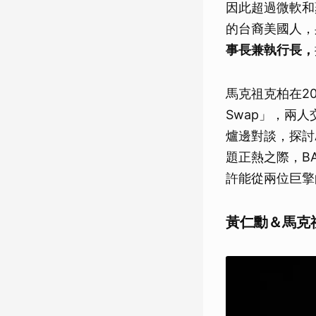
因此超過微軟和
的台裔美國人，身
事長兼執行長，
馬克祖克柏在20
Swap」，兩人
爐邊對談，探討
題正熱之際，B
許能從兩位巨擎
黃仁勳＆馬克