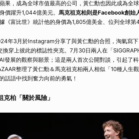
蘋果，成為全球市值最高的公司，黃仁勳也因此成為全球
價躍升1,044億美元。
馬克祖克柏則是Facebook創始
據《富比世》統計他的身價為1,805億美金、位列全球第
24年3月於Instagram分享了與黃仁勳的合照，淘氣寫下「J
交換穿上彼此的標誌性夾克。7月30日兩人在「SIGGRAPH
AI發展的觀察與願景；這是兩人首次公開對談，引起了
AZAAR整理了黃仁勳＆馬克祖克柏兩人相似「10種人生
的話語中找到奮力向前的勇氣！
祖克柏「關於風險」