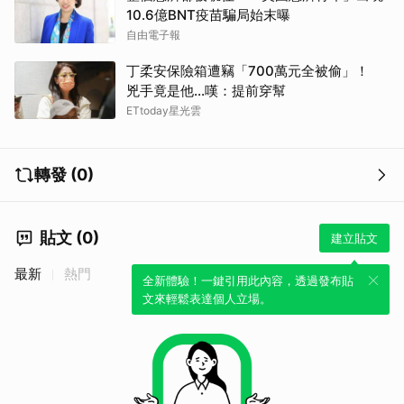
10.6億BNT疫苗騙局始末曝
自由電子報
丁柔安保險箱遭竊「700萬元全被偷」！
兇手竟是他...嘆：提前穿幫
ETtoday星光雲
轉發 (0)
貼文 (0)
建立貼文
最新
熱門
全新體驗！一鍵引用此內容，透過發布貼
文來輕鬆表達個人立場。