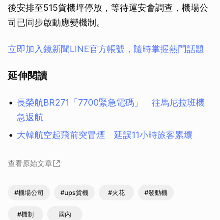
後安排至515貨機坪停放，等待運安會調查，機場公
司已同步啟動應變機制。
立即加入鏡新聞LINE官方帳號，隨時掌握熱門話題
延伸閱讀
長榮航BR271「7700緊急電碼」 往馬尼拉班機
急返航
大韓航空起飛前突冒煙 延誤11小時旅客累壞
查看原始文章
#機場公司
#ups貨機
#火花
#發動機
#機制
國內