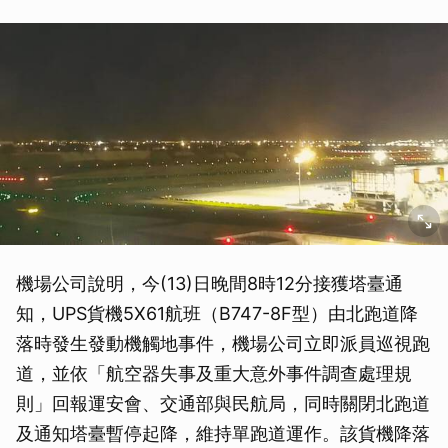
機場公司說明，今(13)日晚間8時12分接獲塔臺通
知，UPS貨機5X61航班（B747-8F型）由北跑道降
落時發生發動機觸地事件，機場公司立即派員巡視跑
道，並依「航空器失事及重大意外事件調查處理規
則」回報運安會、交通部與民航局，同時關閉北跑道
及通知塔臺暫停起降，維持單跑道運作。該貨機降落