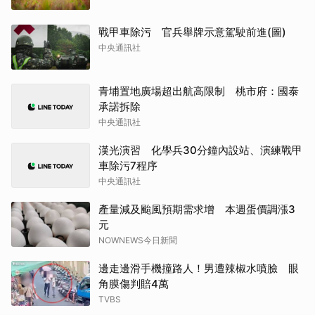
戰甲車除污 官兵舉牌示意駕駛前進(圖)
中央通訊社
青埔置地廣場超出航高限制 桃市府：國泰
承諾拆除
中央通訊社
漢光演習 化學兵30分鐘內設站、演練戰甲
車除污7程序
中央通訊社
產量減及颱風預期需求增 本週蛋價調漲3
元
NOWNEWS今日新聞
邊走邊滑手機撞路人！男遭辣椒水噴臉 眼
角膜傷判賠4萬
TVBS