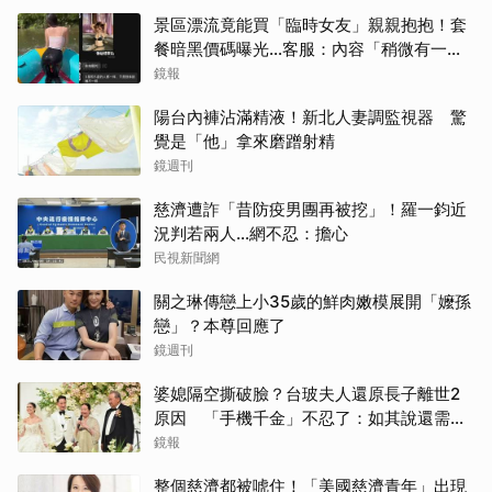
景區漂流竟能買「臨時女友」親親抱抱！套
餐暗黑價碼曝光…客服：內容「稍微有一點
尺度」
鏡報
陽台內褲沾滿精液！新北人妻調監視器 驚
覺是「他」拿來磨蹭射精
鏡週刊
慈濟遭詐「昔防疫男團再被挖」！羅一鈞近
況判若兩人…網不忍：擔心
民視新聞網
關之琳傳戀上小35歲的鮮肉嫩模展開「嬤孫
戀」？本尊回應了
鏡週刊
婆媳隔空撕破臉？台玻夫人還原長子離世2
原因 「手機千金」不忍了：如其說還需要
離開嗎？
鏡報
整個慈濟都被唬住！「美國慈濟青年」出現