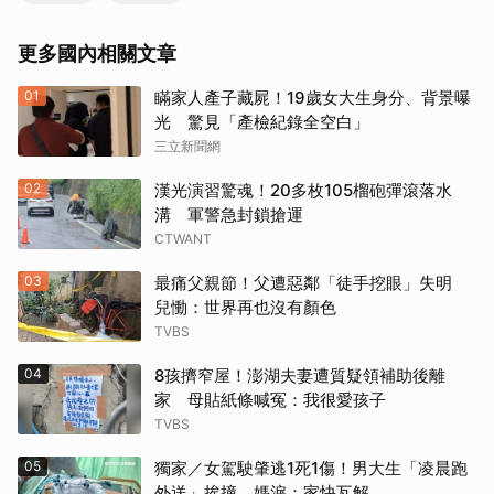
更多國內相關文章
01
瞞家人產子藏屍！19歲女大生身分、背景曝
光 驚見「產檢紀錄全空白」
三立新聞網
02
漢光演習驚魂！20多枚105榴砲彈滾落水
溝 軍警急封鎖搶運
CTWANT
03
最痛父親節！父遭惡鄰「徒手挖眼」失明
兒慟：世界再也沒有顏色
TVBS
04
8孩擠窄屋！澎湖夫妻遭質疑領補助後離
家 母貼紙條喊冤：我很愛孩子
TVBS
05
獨家／女駕駛肇逃1死1傷！男大生「凌晨跑
外送」挨撞 媽淚：家快瓦解