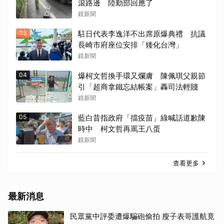
滾路邊 陸勤部回應了
鏡新聞
03
駐日代表李逸洋不出席原爆典禮 抗議
長崎市府座位安排「矮化台灣」
鏡新聞
04
爆柯文哲換手環又爛膚 陳佩琪父親節
引「超商拿鐵忘結帳案」轟司法輕賤
鏡新聞
05
藍白昔指政府「擋疫苗」綠喊話道歉陳
時中 柯文哲再罵王八蛋
鏡新聞
查看更多
最新消息
民眾黨中評委遭爆騙砲偷拍 瘦子表哥護航竟