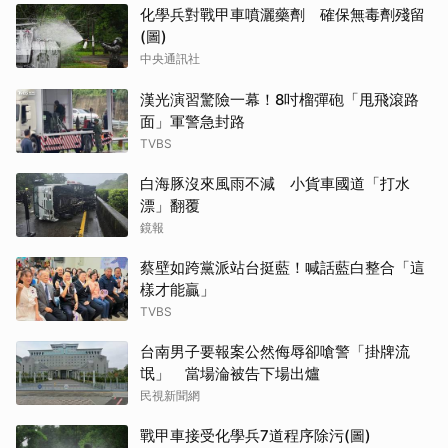
化學兵對戰甲車噴灑藥劑 確保無毒劑殘留
(圖)
中央通訊社
漢光演習驚險一幕！8吋榴彈砲「甩飛滾路
面」軍警急封路
TVBS
白海豚沒來風雨不減 小貨車國道「打水
漂」翻覆
鏡報
蔡壁如跨黨派站台挺藍！喊話藍白整合「這
樣才能贏」
TVBS
台南男子要報案公然侮辱卻嗆警「掛牌流
氓」 當場淪被告下場出爐
民視新聞網
戰甲車接受化學兵7道程序除污(圖)