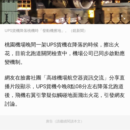
UPS貨機降落桃機時「發動機擦地」。（鏡新聞）
桃園機場晚間一架UPS貨機在降落的時候，擦出火
花，目前北跑道關閉檢查中，機場公司已同步啟動應
變機制。
網友在臉書社團「高雄機場航空器資訊交流」分享直
播片段顯示，UPS貨機今晚8點08分左右降落北跑道
後，飛機右翼引擎疑似觸碰地面濺出火花，引發網友
討論。
廣告（請繼續閱讀本文）