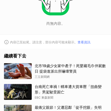
尚無內容。
內容已至結尾。請注意，部分內容可能未顯示。
查看資訊
繼續看下去
北市19歲少女家中產子！死嬰藏毛巾伴屍數
日 提袋進派出所嚇壞警員
三立新聞網
台南死亡車禍！轎車遭大貨車壓「扭曲變
形」男駕駛受困亡
EBC 東森新聞
最痛父親節！父遭惡鄰「徒手挖眼」失明