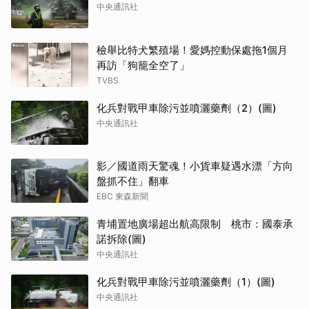
中央通訊社
檢舉比特犬繁殖場！愛媽控動保處拖1個月
再訪「狗籠全空了」
TVBS
化兵對戰甲車除污並噴灑藥劑（2）(圖)
中央通訊社
影／國道雨天驚魂！小貨車疑遇水漂「方向
盤抓不住」翻車
EBC 東森新聞
青埔置地廣場超出航高限制 桃市：國泰承
諾拆除(圖)
中央通訊社
化兵對戰甲車除污並噴灑藥劑（1）(圖)
中央通訊社