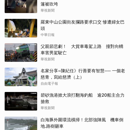
篷被吹垮
華視新聞
羅東中山公園街友攔路要求口交 慘遭婦女巴
頭
中華日報
父親節悲劇！ 大貨車毒駕上路 撞對向轎
車害男駕駛亡
華視新聞
名家分享~陳紀任》行善要有智慧── 一個老
慈青，寫給慈濟（上）
自由電子報
碧砂漁港掀大浪打翻海釣船 逾20船主合力
搶救
華視新聞
白海豚外圍環流橫掃！北部強陣風 機車倒
地.路樹砸車