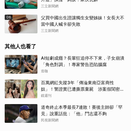
三立新聞網
06
父買中國出生證讓獨生女變姊妹！女長大不
當中國人喊卡卻失敗
三立新聞網
其他人也看了
AI短劇成癮？長輩狂追停不下來，子女崩潰
「角色對調」！專家警告恐陷腦腐
造咖
百萬網紅失蹤3年「傳淪東南亞富商性
奴」！警證實已遭撕票棄屍 涉案假閨密近
況曝光
鏡週刊
道奇終止本季最長7連敗！賽後主帥卻「罕
見」說重話批：「他」鬥志還不夠
民視新聞網