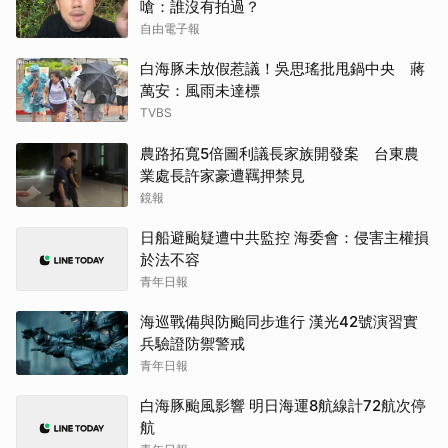
嗆：誰沒有拍過？
自由電子報
白海豚未放假惹議！吳思瑤批甩鍋中央 蔣
萬安：風雨未達標
TVBS
農路拓寬5倍圖利議長家族開發案 台東農
業處長許家豪遭羈押禁見
鏡報
日船避颱疑遭中共監控 海委會：侵害主權損
於法不容
青年日報
海巡戰備與防颱同步進行 漢光42號演習實
兵驗證防禦警戒
青年日報
白海豚颱風影響 明日海運8航線計72航次停
航