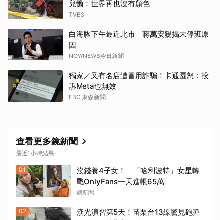
兒慟：世界再也沒有顏色
TVBS
白海豚下午最近北市 蔣萬安親揭未停班原
因
NOWNEWS今日新聞
獨家／又有名店遭冒用詐騙！卡通園怒：投
訴Meta也無效
EBC 東森新聞
取消
查看更多鏡新聞
最近1小時結果
01
沒錢養4子女！ 「哈利波特」女星轉
戰OnlyFans一天進帳65萬
鏡新聞
02
漢光演習第5天！苗栗台13線驚見砲彈