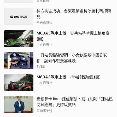
青年日報
檢方抗告成功 台東農業處長涉圖利羈押禁
見
中央通訊社
M60A3戰車上板 官兵精準掌握上板角度
(圖)
中央通訊社
一日站長體驗變調！小女孩誤戴中國公安
帽 認知作戰疑雲延燒
TVBS
M60A3戰車上板 準備跨區增援(圖)
中央通訊社
總預算卡1年！鍾佳濱酸：藍白別鬧「凍結已
花掉經費」史詩級笑話
自由電子報