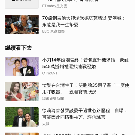
ETtoday星光雲
70歲鋼吉他大師湯米德塔莫驟逝 妻淚喊：
永遠是我一生摯愛
EBC 東森娛樂
繼續看下去
小刀14年婚姻告終！昔包直升機求婚 豪砸
545萬辦婚禮還找連戰證婚
CTWANT
愷樂在台灣生了！雙胞胎35週早產「一度使
用呼吸器」 親曝寶寶狀況
緯來娛樂新聞
徐莉玲首發聲談愛子過世心路歷程 自曝：
可能因此同情張柏芝、誤信謠言
太報