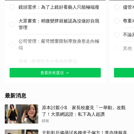
鏡頭需求：為了上鏡好看藝人只能極端瘦
儘管
大眾審查：稍微變胖就被認為沒做好自我
尊重
管理
不論
公司管理：嚴苛體重限制導致身形走向極
端
其他
其他（歡迎貼文分享你的看法）
查看所有選項
取消
最新消息
原本討厭小S 家長校慶見「一舉動」改觀
了！大票網認證：私下為人超讚
鏡報
北影影后備孕試各種求子偏方！李亦捷報喜