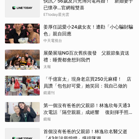
快訊／56歲及川光博閃電再婚！ 新婚妻子
已懷孕…官網報雙喜
ETtoday星光雲
姜厚任認愛小24歲女友！遭勸「小心騙財騙
色」親自回應
中天電視台
展榮展瑞NG百次舊疾復發 父親節集資送
禮：睡覺都會想到我們
太報
「千億富太」現身老店買250元麻糬！ 店
員讚「包包好可愛」她笑回：我自己做的
鏡週刊
第一個沒有爸爸的父親節！林逸欣每天通3
次電話「隔空親親」成絕響 復刻揮手照全
網淚崩
鏡報
首個沒有爸爸的父親節！林逸欣名醫父逝
「43年診所熄燈」爆排隊潮