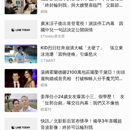
「終於輪到我」與大嫂雙喜臨門 父親節喊
話亡父：他一定在笑
鏡報
廣末涼子復出首登電視！淚談停工內幕 因
國中兒一句話決定公開病情
ETtoday星光雲
KID烈日狂奔崩潰大喊「太硬了」 張立東
泳池遭「當狗使喚」引爆怒火
CTWANT
湯姆霍蘭德砸2100萬包莊園娶千黛亞！街頭
遛狗婚戒首亮相 打破蜘蛛人分手魔咒閃爆
全場
鏡報
姜厚任小24歲女友爆當小三、假學歷！ 友
「扯郭台銘」曝交往內幕：我們又不像他
鏡週刊
快訊／北影影后宣布懷孕！備孕3年喜曬超
音波影像：終於可以輪到我