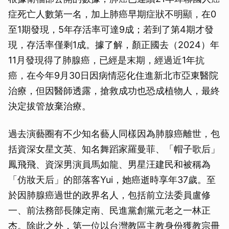
症死亡人數第一名，加上肺癌早期症狀不明顯，在0
至1期發現，5年存活率可達9成；若到了第4期才發
現，存活率僅剩1成。據了解，顏正國去（2024）年
11月發現得了肺腺癌，已經是末期，經過近1年抗
癌，在今年9月30日因病情惡化住進新北市亞東醫院
治療，但因醫師透露，搶救成功也恐成植物人，最終
決定拔管放棄治療。
過去演藝圈有不少知名藝人同樣因為肺腺癌離世，包
括資深女星文英、知名舞蹈家羅曼菲、「帽子歌后」
鳳飛飛、資深男演員馬如龍、男星汪建民和被稱為
「仿妝天后」的部落客Yui，她癌逝時享年37歲。至
於因肺腺癌過世的政界名人，包括前立法委員盧修
一、前法務部長陳定南、民進黨創黨元老之一林正
杰。除此之外，第一位以台灣教區主教身份獲教宗冊