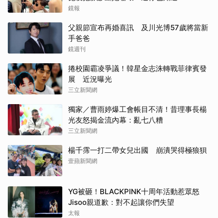
鏡報
父親節宣布再婚喜訊 及川光博57歲將當新
手爸爸
鏡週刊
捲校園霸凌爭議！韓星金志洙轉戰菲律賓發
展 近況曝光
三立新聞網
獨家／曹雨婷爆工會帳目不清！昔理事長楊
光友怒揭金流內幕：亂七八糟
三立新聞網
楊千霈一打二帶女兒出國 崩潰哭得極狼狽
壹蘋新聞網
YG被砸！BLACKPINK十周年活動惹眾怒
Jisoo親道歉：對不起讓你們失望
太報