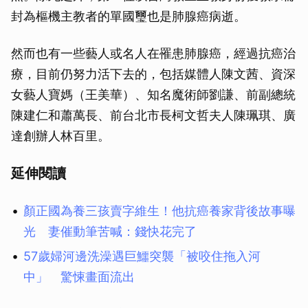
封為樞機主教者的單國璽也是肺腺癌病逝。
然而也有一些藝人或名人在罹患肺腺癌，經過抗癌治
療，目前仍努力活下去的，包括媒體人陳文茜、資深
女藝人寶媽（王美華）、知名魔術師劉謙、前副總統
陳建仁和蕭萬長、前台北市長柯文哲夫人陳珮琪、廣
達創辦人林百里。
延伸閱讀
顏正國為養三孩賣字維生！他抗癌養家背後故事曝
光 妻催動筆苦喊：錢快花完了
57歲婦河邊洗澡遇巨鱷突襲「被咬住拖入河
中」 驚悚畫面流出