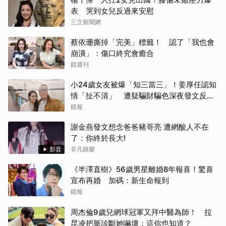
表 哭到女兒反過來安慰
三立新聞網
蔡依珊撕掉「完美」標籤！ 認了「我也會
崩潰」：傷口終究會癒合
鏡週刊
小24歲女友被爆「知三當三」！姜厚任認知
情「扯不清」 遭疑騙財騙色深夜發文反
擊：誰能對我辣手摧花
鏡報
謝金燕發文想念爸爸豬哥亮 遭網酸人不在
了：你終於長大!
影音
非凡娛樂
《半澤直樹》56歲男星離婚8年報喜！驚喜
宣布再婚 加碼：新生命報到
鏡報
周杰倫9歲兒網球冠軍又拜中醫為師！ 拉
昆凌把脈診斷她嚇壞：這你也知道？