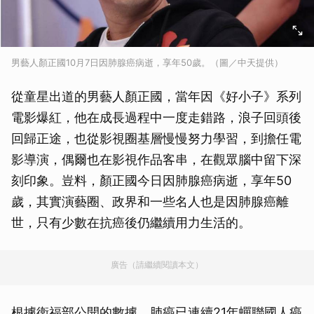
男藝人顏正國10月7日因肺腺癌病逝，享年50歲。（圖／中天提供）
從童星出道的男藝人顏正國，當年因《好小子》系列
電影爆紅，他在成長過程中一度走錯路，浪子回頭後
回歸正途，也從影視圈基層慢慢努力學習，到擔任電
影導演，偶爾也在影視作品客串，在觀眾腦中留下深
刻印象。豈料，顏正國今日因肺腺癌病逝，享年50
歲，其實演藝圈、政界和一些名人也是因肺腺癌離
世，只有少數在抗癌後仍繼續用力生活的。
廣告（請繼續閱讀本文）
根據衛福部公開的數據，肺癌已連續21年蟬聯國人癌