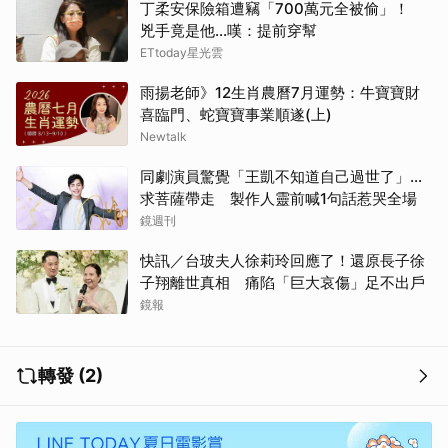
丁柔安保險箱遭竊「700萬元全被偷」！
兇手竟是他...嘆：提前穿幫
ETtoday星光雲
雨揚老師》12生肖農曆7月運勢：牛寶寶財
喜臨門、蛇寶寶事業順遂(上)
Newtalk
同劇演員驚覺「王凱不知道自己過世了」...
求菩薩帶走 製作人靈前喊1句話惹哭全場
鏡週刊
快訊／台玻夫人徐莉玲回應了！還原長子徐
子翔離世真相 痛陷「巨大哀傷」足不出戶
鏡報
轉發 (2)