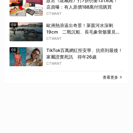
故宮《龍藏經》打7折仍要131.6萬！
店員曝：有人原價188萬付現購買
CTWANT
04
歐洲熱浪逼出奇景！萊茵河水深剩
19cm 二戰沉船、長毛象骨骸重見天
日
CTWANT
05
TikTok百萬網紅拒安寧、抗癌到最後！
家屬證實死訊 得年26歲
CTWANT
查看更多