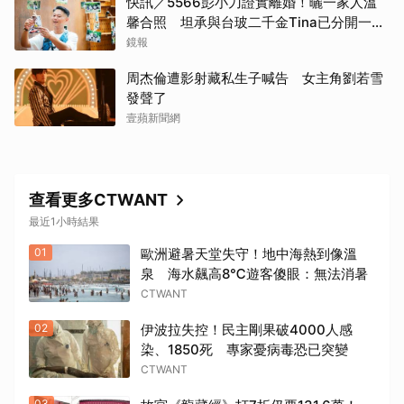
快訊／5566彭小刀證實離婚！曬一家人溫
馨合照 坦承與台玻二千金Tina已分開一段
時間
鏡報
周杰倫遭影射藏私生子喊告 女主角劉若雪
發聲了
壹蘋新聞網
查看更多CTWANT
最近1小時結果
01
歐洲避暑天堂失守！地中海熱到像溫
泉 海水飆高8℃遊客傻眼：無法消暑
CTWANT
02
伊波拉失控！民主剛果破4000人感
染、1850死 專家憂病毒恐已突變
CTWANT
03