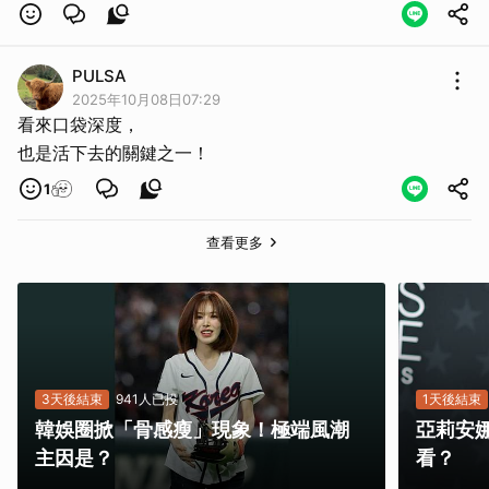
PULSA
2025年10月08日07:29
看來口袋深度，
也是活下去的關鍵之一！
1
查看更多
3天後結束
941人已投
1天後結束
韓娛圈掀「骨感瘦」現象！極端風潮
亞莉安
主因是？
看？