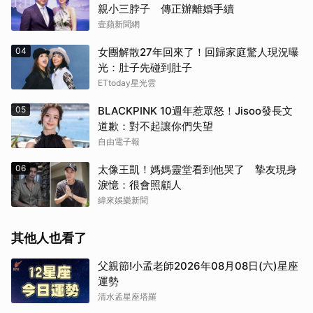
親小三脖子 傳正辦離婚手續
壹蘋新聞網
04
女團解散27年回來了！回歸家庭驚人現況曝
光：肚子先碰到肚子
ETtoday星光雲
05
BLACKPINK 10週年惹眾怒！Jisoo發長文
道歉：對不起讓你們失望
自由電子報
06
太像王凱！媽媽靈堂看到他哭了 摯友現身
淚憶：很會照顧人
緯來娛樂新聞
其他人也看了
父親節!小孟老師2026年08月08日(六)星座
運勢
清水孟星座塔羅