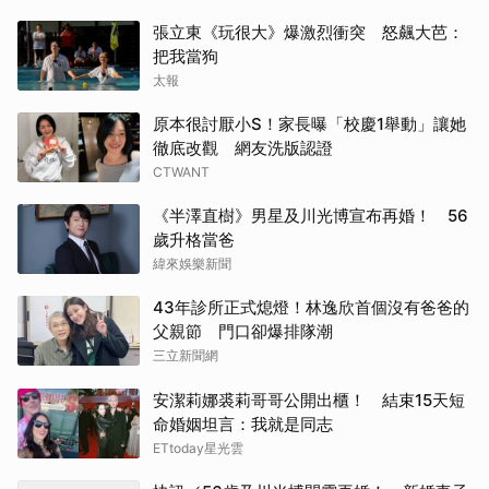
張立東《玩很大》爆激烈衝突 怒飆大芭：
把我當狗
太報
原本很討厭小S！家長曝「校慶1舉動」讓她
徹底改觀 網友洗版認證
CTWANT
《半澤直樹》男星及川光博宣布再婚！ 56
歲升格當爸
緯來娛樂新聞
43年診所正式熄燈！林逸欣首個沒有爸爸的
父親節 門口卻爆排隊潮
三立新聞網
安潔莉娜裘莉哥哥公開出櫃！ 結束15天短
命婚姻坦言：我就是同志
ETtoday星光雲