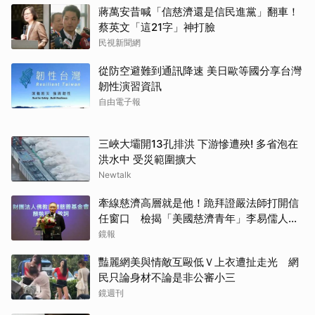
蔣萬安昔喊「信慈濟還是信民進黨」翻車！
蔡英文「這21字」神打臉
民視新聞網
從防空避難到通訊降速 美日歐等國分享台灣
韌性演習資訊
自由電子報
三峽大壩開13孔排洪 下游慘遭殃! 多省泡在
洪水中 受災範圍擴大
Newtalk
牽線慈濟高層就是他！跪拜證嚴法師打開信
任窗口 檢揭「美國慈濟青年」李易儒人脈
網絡
鏡報
豔麗網美與情敵互毆低Ｖ上衣遭扯走光 網
民只論身材不論是非公審小三
鏡週刊