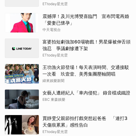
ETtoday星光雲
震撼彈！及川光博雙喜臨門 宣布閃電再婚
「愛妻已懷孕」
中天電視台
富婆拍短劇強加60場吻戲！男星爆被伸舌頭
強忍 爭議劇慘遭下架
ETtoday星光雲
王功漁火節登場！每天表演時間、交通接駁
一次看 玖壹壹、美秀集團壓軸開唱
緯來娛樂新聞
女藝人遭經紀人「車內侵犯」 錄音檔成鐵證
EBC 東森娛樂
賈靜雯父親節拍打戲突想起爸爸 「連打3
天傷痕累累」感性告白
ETtoday星光雲