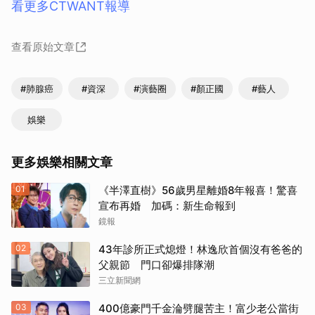
看更多CTWANT報導
查看原始文章
#肺腺癌
#資深
#演藝圈
#顏正國
#藝人
娛樂
更多娛樂相關文章
01
《半澤直樹》56歲男星離婚8年報喜！驚喜
宣布再婚 加碼：新生命報到
鏡報
02
43年診所正式熄燈！林逸欣首個沒有爸爸的
父親節 門口卻爆排隊潮
三立新聞網
03
400億豪門千金淪劈腿苦主！富少老公當街