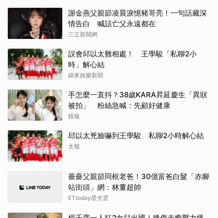
謝金燕父親節凌晨淚憶豬哥亮！一句話藏深
情告白 喊話亡父永遠都在
三立新聞網
誤會邱以太難相處！ 王學駿「私聊2小
時」解心結
緯來娛樂新聞
手怎麼一直抖？38歲KARA昇延慶生「異狀
被拍」 粉絲急喊：先顧好健康
鏡報
邱以太兇臉嚇到王學駿 私聊2小時解心結
太報
薔薔父親節同框老爸！30億富爸白髮「赤腳
站街頭」網：林董超帥
ETtoday星光雲
楊千霈一人扛2女兒出國！膝傷未癒壓力爆