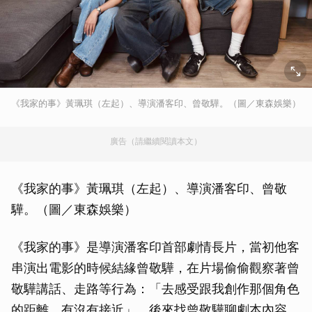
《我家的事》黃珮琪（左起）、導演潘客印、曾敬驊。（圖／東森娛樂）
廣告（請繼續閱讀本文）
《我家的事》黃珮琪（左起）、導演潘客印、曾敬
驊。（圖／東森娛樂）
《我家的事》是導演潘客印首部劇情長片，當初他客
串演出電影的時候結緣曾敬驊，在片場偷偷觀察著曾
敬驊講話、走路等行為：「去感受跟我創作那個角色
的距離，有沒有接近」，後來找曾敬驊聊劇本內容，