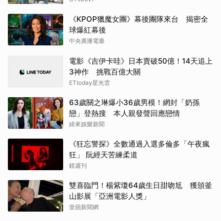
《KPOP獵魔女團》幕後團隊來台 揭密全
球爆紅幕後
中央廣播電臺
電影《吉伊卡哇》日本賣破50億！14天追上
3神作 挑戰百億大關
ETtoday星光雲
63歲關之琳爆小36歲男模！網封「奶孫
戀」登熱搜 本人親發聲回應戀情
緯來娛樂新聞
《狂忘警探》全數通過入選多倫多「午夜瘋
狂」 阮經天苦練柔道
鏡週刊
雙喜臨門！楊紫瓊64歲生日甜吻尪 獲頒釜
山影展「亞洲電影人獎」
壹蘋新聞網