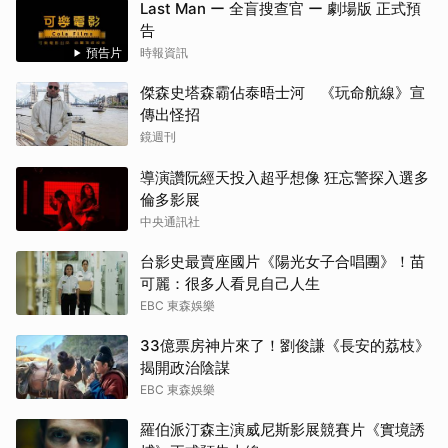
Last Man ー 全盲搜查官 ー 劇場版 正式預
告
預告片
時報資訊
傑森史塔森霸佔泰晤士河 《玩命航線》宣
傳出怪招
鏡週刊
導演讚阮經天投入超乎想像 狂忘警探入選多
倫多影展
中央通訊社
台影史最賣座國片《陽光女子合唱團》！苗
可麗：很多人看見自己人生
EBC 東森娛樂
33億票房神片來了！劉俊謙《長安的荔枝》
揭開政治陰謀
EBC 東森娛樂
羅伯派汀森主演威尼斯影展競賽片《實境誘