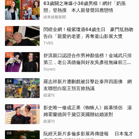
01
63歲關之琳爆小36歲男模！網封「奶孫
《變人》（1999）
戀」登熱搜 本人親發聲回應戀情
緯來娛樂新聞
《鋼鐵墳墓》（2013）
02
閃瞎全網！楊紫瓊過64歲生日 豪門尪熱吻
《震盪效應》(2015)
告白「親愛的老婆」再奪釜山影展大獎
TVBS
《神鬼嚎野人》（2016）
03
舒淇親口認證合作男神顏值榜！金城武只排
第三，老公馮德倫與好友吳彥祖無緣前三笑
《網住愛情》（2004）
翻網友
Styletc
其他（歡迎貼文分享）
04
羅志祥新片遭刪戲被目擊赴泰拜四面佛 網
友聯想白龍王預言掀熱議
鏡週刊
05
影史唯一修成正果《蜘蛛人》銀幕情侶 湯
姆霍蘭德與千黛亞英國辦結婚派對
鏡週刊
06
阮經天新片多倫多影展再傳捷報 日本鬼才