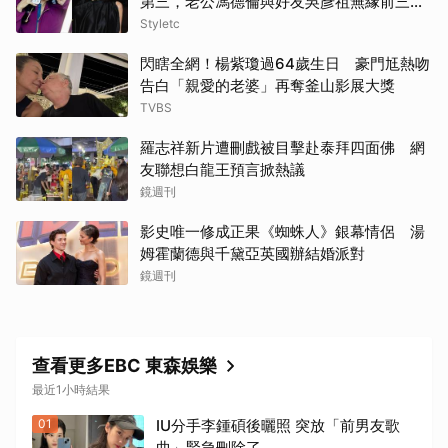
第三，老公馮德倫與好友吳彥祖無緣前三笑
翻網友
Styletc
閃瞎全網！楊紫瓊過64歲生日 豪門尪熱吻
告白「親愛的老婆」再奪釜山影展大獎
TVBS
羅志祥新片遭刪戲被目擊赴泰拜四面佛 網
友聯想白龍王預言掀熱議
鏡週刊
影史唯一修成正果《蜘蛛人》銀幕情侶 湯
姆霍蘭德與千黛亞英國辦結婚派對
鏡週刊
查看更多EBC 東森娛樂
最近1小時結果
01
IU分手李鍾碩後曬照 突放「前男友歌
曲」緊急刪除了