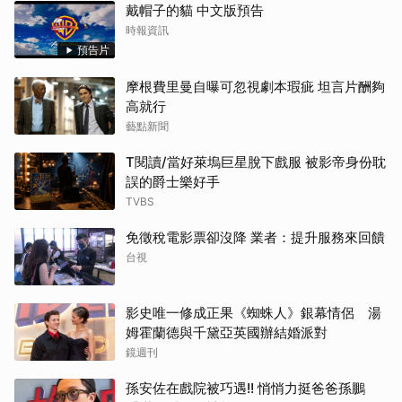
戴帽子的貓 中文版預告
時報資訊
預告片
摩根費里曼自曝可忽視劇本瑕疵 坦言片酬夠
高就行
藝點新聞
T閱讀/當好萊塢巨星脫下戲服 被影帝身份耽
誤的爵士樂好手
TVBS
免徵稅電影票卻沒降 業者：提升服務來回饋
台視
影史唯一修成正果《蜘蛛人》銀幕情侶 湯
姆霍蘭德與千黛亞英國辦結婚派對
鏡週刊
孫安佐在戲院被巧遇!! 悄悄力挺爸爸孫鵬