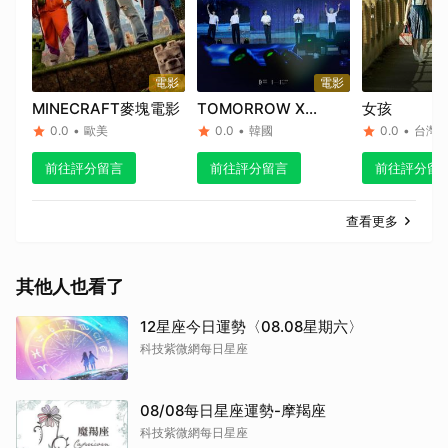
電影
電影
MINECRAFT麥塊電影
TOMORROW X
女孩
TOGETHER ACT:
0.0
•
歐美
0.0
•
韓國
0.0
•
台灣
SWEET MIRAGE in
前往評分留言
前往評分留言
前往評分留
LA
查看更多
其他人也看了
12星座今日運勢〈08.08星期六〉
科技紫微網每日星座
08/08每日星座運勢-摩羯座
科技紫微網每日星座