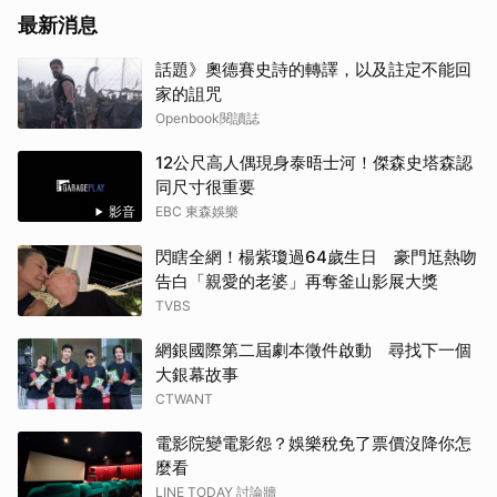
最新消息
話題》奧德賽史詩的轉譯，以及註定不能回
家的詛咒
Openbook閱讀誌
12公尺高人偶現身泰晤士河！傑森史塔森認
同尺寸很重要
影音
EBC 東森娛樂
閃瞎全網！楊紫瓊過64歲生日 豪門尪熱吻
告白「親愛的老婆」再奪釜山影展大獎
TVBS
網銀國際第二屆劇本徵件啟動 尋找下一個
大銀幕故事
CTWANT
電影院變電影怨？娛樂稅免了票價沒降你怎
麼看
LINE TODAY 討論牆