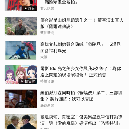
「滿臉驕傲全被拍」
影音
非凡娛樂
傳奇影星山姆尼爾遺作之一！ 驚喜演出真人
版《薩爾達傳說》
藝點新聞
高橋文哉倒數襲台嗨喊「戲院見」 5場見
面會福利曝光
太報
電影 Idol光之美少女你與我♪久等了！為你
送上閃耀的現場演唱會！ 正式預告
預告片
時報資訊
羅伯派汀森同時拍《蝙蝠俠》第二、三部續
集？ 製片闢謠：我可以否認
藝點新聞
被逼摸蛇、闖密室！俊美男星親筆信打動導
演 讓《愛的魔樣》導演祭出「恐懼特訓」