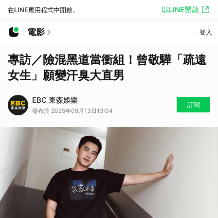
以LINE開啟
在LINE應用程式中開啟。
電影
登入
專訪／險混黑道當衝組！曾敬驊「疏遠
女生」願變汗臭大直男
EBC 東森娛樂
訂閱
發布於 2025年09月13日13:04