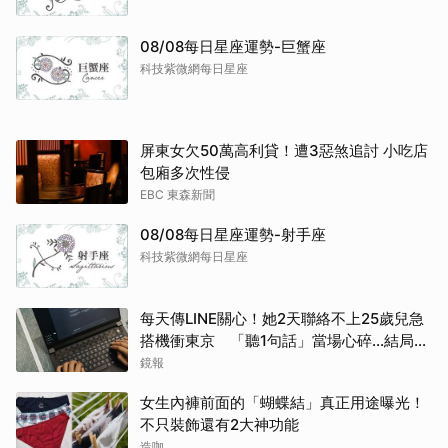
08/08每日星座運勢-巨蟹座
科技紫微網每日星座
屏東女欠50萬高利貸！遭3惡煞追討 小吃店
包廂多次性侵
EBC 東森新聞
08/08每日星座運勢-射手座
科技紫微網每日星座
每天傳LINE關心！她2天聯絡不上25歲兒急
搭機衝東京 「聽1句話」當場心碎...結局看
哭網
鏡報
女生內褲前面的「蝴蝶結」真正用途曝光！
不只裝飾還有2大神功能
造咖