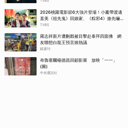
TVBS
2026桃園電影節6大強片登場！小薰帶渡邊
直美《祖先鬼》回娘家、《粽邪4》搶先嚇
桃園
TVBS
羅志祥新片遭刪戲被目擊赴泰拜四面佛 網
友聯想白龍王預言掀熱議
鏡週刊
布魯塞爾楊德昌回顧影展 放映「一一」
(圖)
中央通訊社