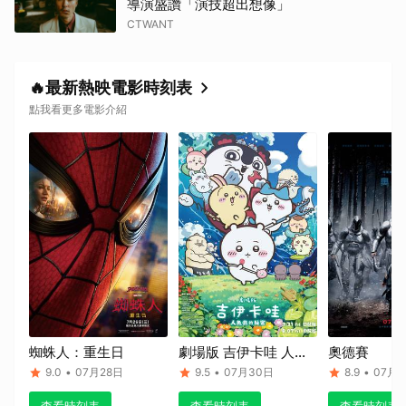
導演盛讚「演技超出想像」
CTWANT
🔥最新熱映電影時刻表
點我看更多電影介紹
蜘蛛人：重生日
劇場版 吉伊卡哇 人魚
奧德賽
島的秘密
9.0
•
07月28日
9.5
•
07月30日
8.9
•
07月1