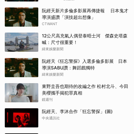
阮經天新片多倫多影展再傳捷報 日本鬼才
導演盛讚「演技超出想像」
CTWANT
12公尺高充氣人偶登泰晤士河 傑森史塔森
喊：尺寸很重要！
緯來娛樂新聞
阮經天《狂忘警探》入選多倫多影展 日本
導演SABU讚：舞蹈戲獨特
緯來娛樂新聞
東野圭吾也期待的改編之作 松村北斗、今田
美櫻攜手揭犯罪真相
鏡週刊
阮經天、李沐合作「狂忘警探」(圖)
中央通訊社