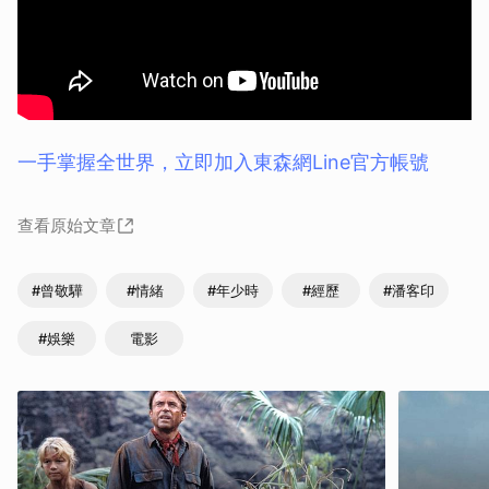
一手掌握全世界，立即加入東森網Line官方帳號
查看原始文章
#曾敬驊
#情緒
#年少時
#經歷
#潘客印
#娛樂
電影