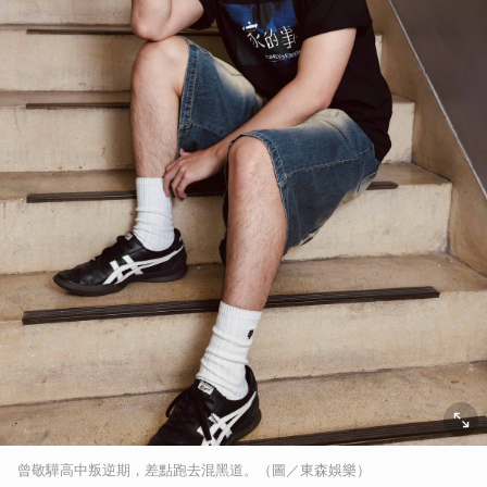
曾敬驊高中叛逆期，差點跑去混黑道。（圖／東森娛樂）