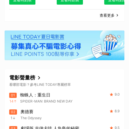
查看時刻表
查看時刻表
查看時刻表
查看更多
電影聲量榜
看哪部電影？參考LINE TODAY專屬榜單
蜘蛛人：重生日
9.0
01
14
SPIDER-MAN: BRAND NEW DAY
奧德賽
8.9
02
1
The Odyssey
劇場版 吉伊卡哇 人魚島的秘密
9.5
03