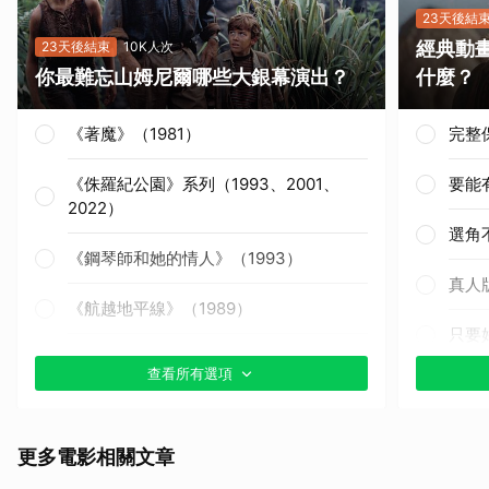
23天後結
經典動
23天後結束
10K人次
你最難忘山姆尼爾哪些大銀幕演出？
什麼？
《著魔》（1981）
完整
《侏羅紀公園》系列（1993、2001、
要能
2022）
選角
《鋼琴師和她的情人》（1993）
真人
《航越地平線》（1989）
只要
《獵殺紅色十月》（1990）
查看所有選項
其他
《戰慄黑洞》（1995）
更多電影相關文章
《撕裂地平線》（1997）