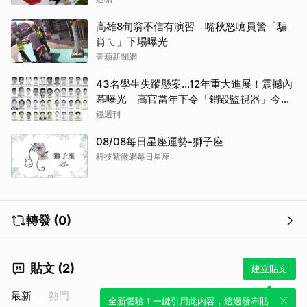
高雄8旬翁不信有演習 嘴秋怒嗆員警「騙
肖ㄟ」下場曝光
壹蘋新聞網
43名學生失蹤懸案...12年重大進展！震撼內
幕曝光 高官當年下令「銷毀監視器」今遭
逮
鏡週刊
08/08每日星座運勢-獅子座
科技紫微網每日星座
轉發 (0)
貼文 (2)
建立貼文
最新
熱門
全新體驗！一鍵引用此內容，透過發布貼