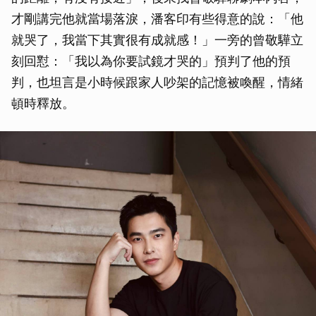
才剛講完他就當場落淚，潘客印有些得意的說：「他
就哭了，我當下其實很有成就感！」一旁的曾敬驊立
刻回懟：「我以為你要試鏡才哭的」預判了他的預
判，也坦言是小時候跟家人吵架的記憶被喚醒，情緒
頓時釋放。