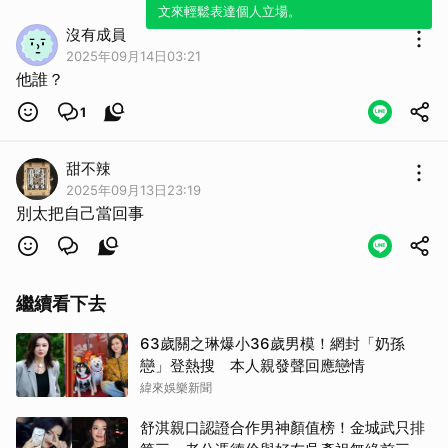
文來輕鬆表達個人立場。
沒有成員
2025年09月14日03:21
他誰？
1
甜不辣
2025年09月13日23:19
別太把自己當回事
繼續看下去
63歲關之琳爆小36歲男模！網封「奶孫
戀」登熱搜 本人親發聲回應戀情
緯來娛樂新聞
舒淇親口認證合作男神顏值榜！金城武只排