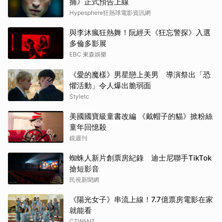
捕》正式預告上線
Hypesphere狂熱球電影資訊網
與李沐瘋狂熱舞！阮經天《狂忘警探》入選
多倫多影展
EBC 東森娛樂
《愛的魔樣》男星戀上美男 導演祭出「恐
懼活動」令人爆出脆弱面
Styletc
美國國寶級童書改編 《戴帽子的貓》掀粉絲
童年回憶殺
鏡週刊
蜘蛛人新片創票房紀錄 迪士尼聯手TikTok
搶短影音
民視新聞網
《陽光女子》串流上線！7.7億票房電影在家
就能看
CTWANT