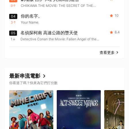
9
CHIIKAWA THE MOVIE: THE SECRET OF THE
MERMAID ISLAND
你的名字。
10
04
3
Your Name.
取消
名偵探柯南 高速公路的墮天使
8.4
05
1
Detective Conan the Movie: Fallen Angel of the
Highway
查看更多
最新串流電影
你看過了嗎？快來為它們打分數