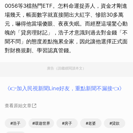
0056等3檔熱門ETF。怎料命運捉弄人，資金才剛進
場幾天，帳面數字就直接開出大紅字、慘賠30多萬
元，嚇得他當場傻眼、夜夜失眠。而經歷這場驚心動
魄的「貸房理財記」，浩子才意識到過去對金錢「不
聞不問」的態度差點拖累全家，因此讓他選擇正式面
對財務規劃、學習認真管錢。
廣告（請繼續閱讀本文）
《👉加入民視新聞Line好友，重點新聞不漏接👈》
查看原始文章
#浩子
#環遊世界
#房子
#老婆
#貸款