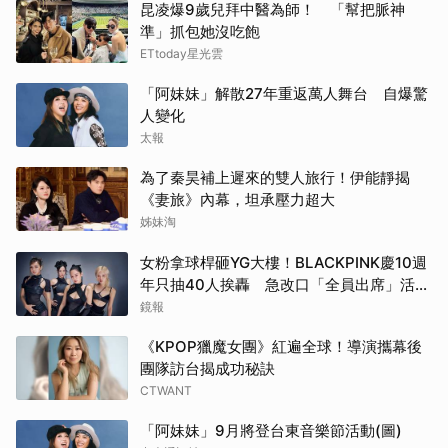
昆凌爆9歲兒拜中醫為師！ 「幫把脈神
準」抓包她沒吃飽
ETtoday星光雲
「阿妹妹」解散27年重返萬人舞台 自爆驚
人變化
太報
為了秦昊補上遲來的雙人旅行！伊能靜揭
《妻旅》內幕，坦承壓力超大
姊妹淘
女粉拿球桿砸YG大樓！BLACKPINK慶10週
年只抽40人挨轟 急改口「全員出席」活動
場地曝光了
鏡報
《KPOP獵魔女團》紅遍全球！導演攜幕後
團隊訪台揭成功秘訣
CTWANT
「阿妹妹」9月將登台東音樂節活動(圖)