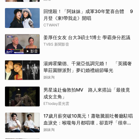
回憶殺！「阿妹妹」成軍30年驚喜合體 9
月登《東!帶我走》開唱
CTWANT
姜厚任女友 台大3碩士1博士 學霸身分惹議
TVBS 新聞影音
影音
湯姆霍蘭德、千黛亞低調完婚！ 「英國奢
華莊園辦派對」夢幻婚禮細節曝光
姊妹淘
男星遠赴倫敦拍MV 路人來搭訕「最後竟
成女主角」
ETtoday星光雲
17歲月薪突破10萬元！蕭敬騰親吐餐廳駐唱
血淚史：喉嚨每月都唱壞，卻直呼「很幸
福」
姊妹淘