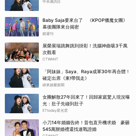
中央通訊社
Baby Saja要來台了 《KPOP獵魔女團》
幕後團隊來台揭密
鏡週刊
展榮展瑞跳舞跳到掛彩！洗腦神曲吸3千萬
次觀看
CTWANT
「阿妹妹」Saya、Raya成軍30年再合體！
確定出席《東!帶我走》
緯來娛樂新聞
女團解散27年回來了！回歸家庭驚人現況曝
光：肚子先碰到肚子
ETtoday星光雲
小刀14年婚姻告終！昔包直升機求婚 豪砸
545萬辦婚禮還找連戰證婚
CTWANT