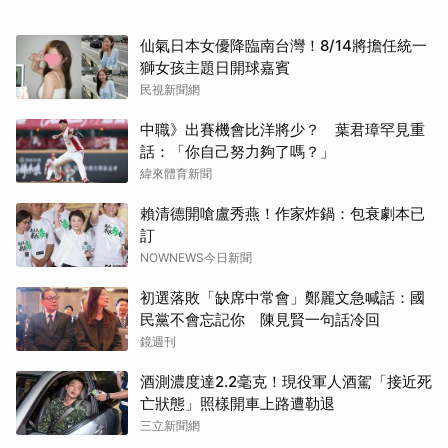
仙氣日本女優降臨南台灣！8/14將擔任統一
獅女孩主題日開球嘉賓
民視新聞網
中職》出賽機會比洋將少？ 葉君璋罕見重
話：「你自己努力夠了嗎？」
緯來體育新聞
賴清德開嗆盧秀燕！作家炸鍋：包衰劇本已
訂
NOWNEWS今日新聞
初選落敗「缺席中常會」鄭麗文急喊話：國
民黨不會忘記你 陳見賢一句話冷回
鏡週刊
酒測濃度達2.2毫克！現役軍人酒駕「接近死
亡狀態」照樣開車上路遭勒退
三立新聞網