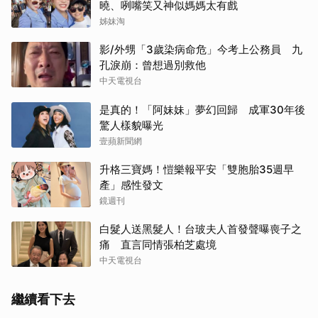
曉、咧嘴笑又神似媽媽太有戲
姊妹淘
影/外甥「3歲染病命危」今考上公務員 九
孔淚崩：曾想過別救他
中天電視台
是真的！「阿妹妹」夢幻回歸 成軍30年後
驚人樣貌曝光
壹蘋新聞網
升格三寶媽！愷樂報平安「雙胞胎35週早
產」感性發文
鏡週刊
白髮人送黑髮人！台玻夫人首發聲曝喪子之
痛 直言同情張柏芝處境
中天電視台
繼續看下去