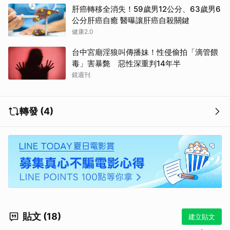
肝癌轉移全消失！59歲男12公分、63歲男6
公分肝癌自癒 醫曝讓肝癌自殺關鍵
健康2.0
台中宮廟淫狼叫傳播妹！性侵偷拍「滴管餵
毒」害暴斃 惡性深重判14年半
鏡週刊
轉發 (4)
貼文 (18)
建立貼文