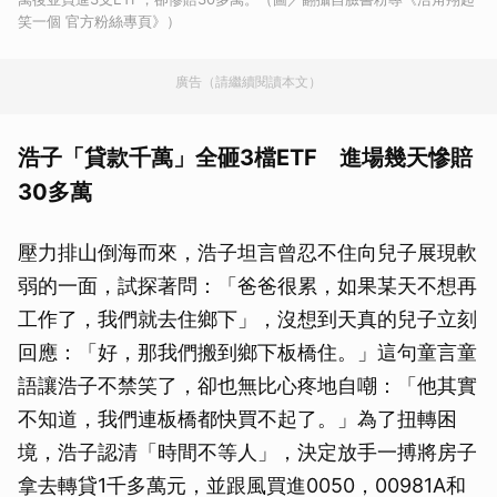
笑一個 官方粉絲專頁》）
廣告（請繼續閱讀本文）
浩子「貸款千萬」全砸3檔ETF 進場幾天慘賠
30多萬
壓力排山倒海而來，浩子坦言曾忍不住向兒子展現軟
弱的一面，試探著問：「爸爸很累，如果某天不想再
工作了，我們就去住鄉下」，沒想到天真的兒子立刻
回應：「好，那我們搬到鄉下板橋住。」這句童言童
語讓浩子不禁笑了，卻也無比心疼地自嘲：「他其實
不知道，我們連板橋都快買不起了。」為了扭轉困
境，浩子認清「時間不等人」，決定放手一搏將房子
拿去轉貸1千多萬元，並跟風買進0050，00981A和