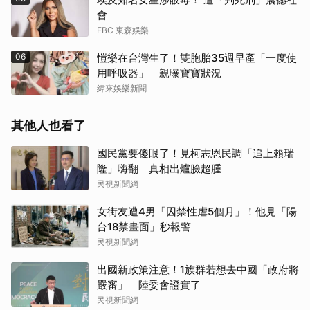
會
EBC 東森娛樂
06
愷樂在台灣生了！雙胞胎35週早產「一度使
用呼吸器」 親曝寶寶狀況
緯來娛樂新聞
其他人也看了
國民黨要傻眼了！見柯志恩民調「追上賴瑞
隆」嗨翻 真相出爐臉超腫
民視新聞網
女街友遭4男「囚禁性虐5個月」！他見「陽
台18禁畫面」秒報警
民視新聞網
出國新政策注意！1族群若想去中國「政府將
嚴審」 陸委會證實了
民視新聞網