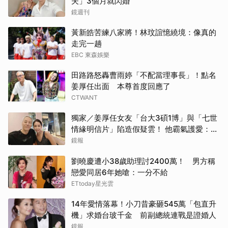
夫」3個月就閃婚
鏡週刊
黃新皓苦練八家將！林玟誼憶繞境：像真的
走完一趟
EBC 東森娛樂
田路路怒轟曹雨婷「不配當理事長」！點名
姜厚任出面 本尊首度回應了
CTWANT
獨家／姜厚任女友「台大3碩1博」與「七世
情緣明信片」陷造假疑雲！ 他霸氣護愛：她
是文盲我也喜歡！
鏡報
劉曉慶遭小38歲助理討2400萬！ 男方稱
戀愛同居6年她嗆：一分不給
ETtoday星光雲
14年愛情落幕！小刀昔豪砸545萬「包直升
機」求婚台玻千金 前副總統連戰是證婚人
鏡報