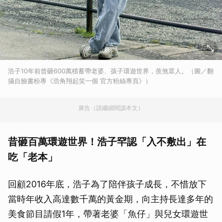
浩子10年前曾砸600萬積蓄帶老婆、孩子環遊世界，羨煞眾人。（圖／翻
攝自臉書粉專《浩角翔起笑一個 官方粉絲專頁》）
廣告（請繼續閱讀本文）
昔砸百萬環遊世界！浩子罕認「入不敷出」在
吃「老本」
回顧2016年底，浩子為了陪伴孩子成長，不惜放下
當時年收入高達數千萬的黃金期，向主持長達多年的
美食節目請假1年，帶著老婆「魚仔」與兒女環遊世