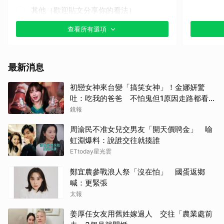
其他（歡迎貼文分享你的看法）
查看所有選項
最新消息
初戀女神來台變「搞笑女神」！金娜妍驚
吐：吃我的爸爸 不怕鬼但1原因走路都看地
上
鏡報
周渝民不准女兒交男友「開天價聘金」 喻
虹淵爆料：說誰交往就揍誰
ETtoday星光雲
鄭宜農參戰浪人祭「沒在怕」 國蛋返鄉
喊：更緊張
太報
姜厚任女友用舊姓嫁過人 交往「農業處前