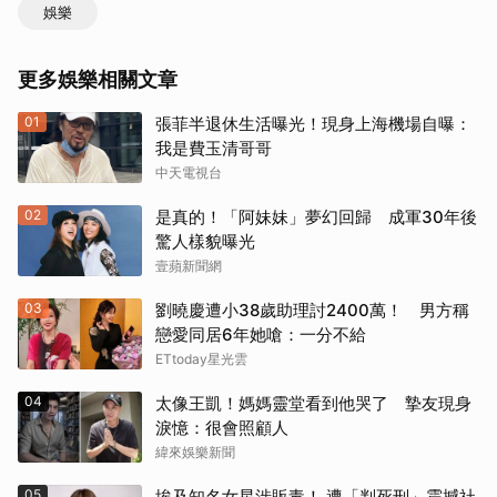
娛樂
更多娛樂相關文章
01
張菲半退休生活曝光！現身上海機場自曝：
我是費玉清哥哥
中天電視台
02
是真的！「阿妹妹」夢幻回歸 成軍30年後
驚人樣貌曝光
壹蘋新聞網
03
劉曉慶遭小38歲助理討2400萬！ 男方稱
戀愛同居6年她嗆：一分不給
ETtoday星光雲
04
太像王凱！媽媽靈堂看到他哭了 摯友現身
淚憶：很會照顧人
緯來娛樂新聞
05
埃及知名女星涉販毒！ 遭「判死刑」震撼社