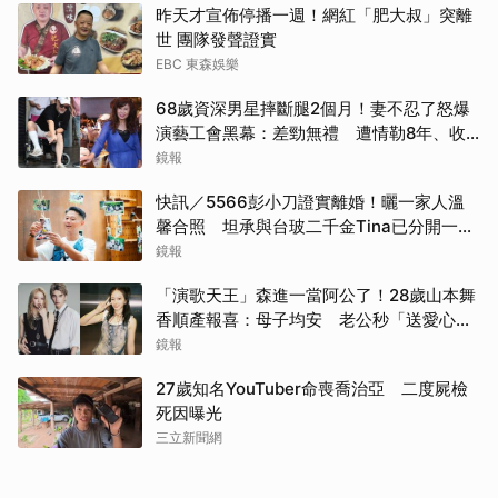
昨天才宣佈停播一週！網紅「肥大叔」突離
世 團隊發聲證實
EBC 東森娛樂
68歲資深男星摔斷腿2個月！妻不忍了怒爆
演藝工會黑幕：差勁無禮 遭情勒8年、收
二手探病禮
鏡報
快訊／5566彭小刀證實離婚！曬一家人溫
馨合照 坦承與台玻二千金Tina已分開一段
時間
鏡報
「演歌天王」森進一當阿公了！28歲山本舞
香順產報喜：母子均安 老公秒「送愛心」
閃炸
鏡報
27歲知名YouTuber命喪喬治亞 二度屍檢
死因曝光
三立新聞網