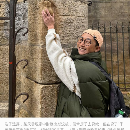
浩子透露，某天發現家中財務出狀況後，便拿房子去貸款，但在貸了1千
萬後並買進3支ETF，卻慘賠30多萬。（圖／翻攝自臉書粉專《浩角翔起