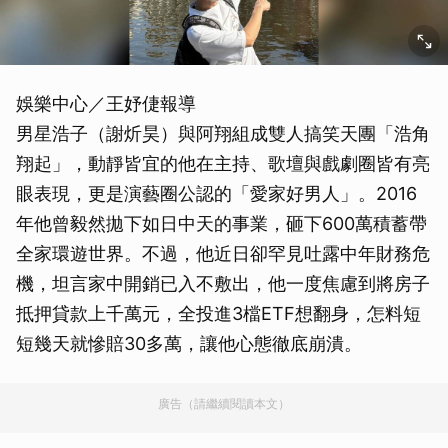
娛樂中心／王妤倢報導
男星浩子（謝炘昊）與阿翔組成雙人搞笑天團「浩角
翔起」，動靜皆宜的他在主持、歌壇與戲劇圈皆有亮
眼表現，更是演藝圈公認的「愛家好男人」。2016
年他曾毅然拋下如日中天的事業，砸下600萬積蓄帶
全家環遊世界。不過，他近日卻罕見吐露中年財務危
機，坦言家中開銷已入不敷出，他一度焦慮到將房子
抵押貸款上千萬元，全投進3檔ETF想翻身，怎料短
短幾天就慘賠30多萬，讓他心態徹底崩潰。
廣告（請繼續閱讀本文）