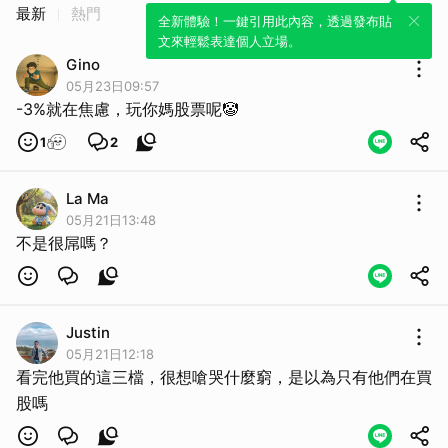
最新
熱門
全新體驗！一鍵引用此內容，透過發布貼
文來輕鬆表達個人立場。
Gino
05月23日09:57
-3%就在焦慮，玩你媽股票呢🤡
1
2
La Ma
05月21日13:48
取消
不是很屌嗎？
Justin
05月21日12:18
看完他買的這三檔，很想嗆哭什麼窮，是以為只有他們在買
股嗎