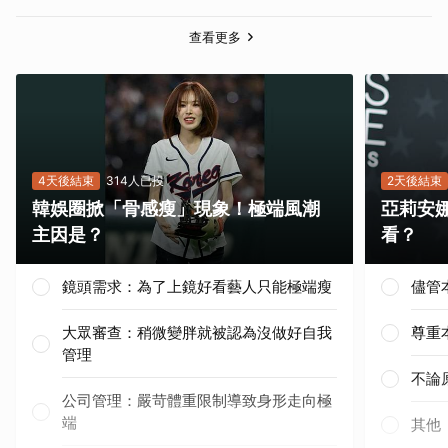
查看更多
4天後結束
314人已投
2天後結束
韓娛圈掀「骨感瘦」現象！極端風潮
亞莉安
主因是？
看？
鏡頭需求：為了上鏡好看藝人只能極端瘦
儘管
大眾審查：稍微變胖就被認為沒做好自我
尊重
管理
不論
公司管理：嚴苛體重限制導致身形走向極
端
其他