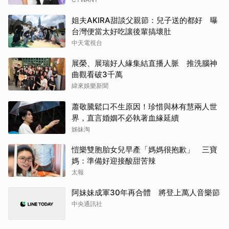
姐夫AKIRA甜談父親節：兒子送的都好 曝
台灣便當太好吃讓後輩搞壞肚
中天電視台
展榮、展瑞好人緣集結直播人脈 推洗腦神
曲觀看破3千萬
緯來娛樂新聞
蕭敬騰鬆口不生原因！珍惜與林有慧兩人世
界，直言婚姻不必執著血緣延續
姊妹淘
愷樂雙胞胎女兒早產「媽媽很抱歉」 三寶
媽：準備好迎接酸甜苦辣
太報
阿妹妹成軍30年再合體 將登上萬人音樂節
中央通訊社