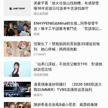
黃豪平看「放火垃圾山找相機」有感發聲
曝16年前遊日垃圾車中含淚找御守
聯合新聞網
ENHYPEN粉絲Mina輕生後…同學發聲平
反！曝半工半讀重考奮鬥史 「苦讀筆記」
曝光惹鼻酸
鏡報
愷樂生了！雙胞胎因前置胎盤35週提前報
到 她心疼喊：媽媽很抱歉
CTWANT
「仙界口譯姐」不捨癌父離世11年 對遺物
錶訴思念情
壹蘋新聞網
邊看偶像邊拚韓國行 《2026 SBS歌謠大
戰SUMMER》TVBS直播祭追星福利
鏡週刊
陳妍希曼谷放風9歲小星星 戴墨鏡像陳