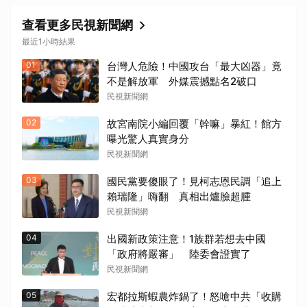
查看更多民視新聞網
最近1小時結果
01
台灣人危險！中國攻台「最大凶器」竟
不是解放軍 外媒震撼點名2破口
民視新聞網
02
故宮南院小編回覆「幹嘛」暴紅！館方
曝光驚人真實身分
民視新聞網
03
國民黨要傻眼了！見柯志恩民調「追上
賴瑞隆」嗨翻 真相出爐臉超腫
民視新聞網
04
出國新政策注意！1族群若想去中國
「政府將嚴審」 陸委會證實了
民視新聞網
05
宏都拉斯蝦農炸鍋了！怒嗆中共「收購