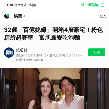
以LINE開啟
在LINE應用程式中開啟。
娛樂
登入
32歲「百億媳婦」開箱4層豪宅！粉色
廁所超奢華 富尪最愛吃泡麵
鏡週刊
訂閱
更新於 06月12日05:45 • 發布於 06月12日05:45 •
鏡週刊 Mirror Media