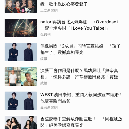
轟 歌手親姊心疼發聲了
三立新聞網
natori再訪台北人氣爆棚 〈Overdose〉
一響全場尖叫「I Love You Taipei」
鏡週刊
偶像男團「2成員」同時官宣結婚 「孩子
都生了」震撼真相曝光
鏡報
演藝工會作用是什麼？馬幼興吐「無奈真
相」：懶得多說 許常德挺田路路「質疑曹
雨婷神隱」
鏡報
WEST.濱田崇裕、重岡大毅同步宣布結婚！
他雙喜臨門當爸
壹蘋新聞網
香蕉辣妻中空解放渾圓巨肚！ 「同框尪放
閃」絕美孕婦寫真曝光