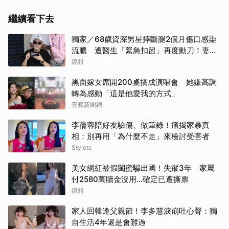
繼續看下去
獨家／68歲資深男星摔斷腿2個月傷口感染
流膿 遭醫生「緊急扣留」再度動刀！妻心
力交瘁曝現況
鏡報
黑面嫁女席開200桌搞成演唱會 她嫌高調
轉為感動「這是他愛我的方式」
壹蘋新聞網
李蒨蓉陪好友驗傷、做筆錄！痛揭家暴真
相：別再用「為什麼不走」來檢討受害者
Styletc
美女網紅被假閨蜜騙出國！失蹤3年 家屬
付2580萬贖金沒用…確定已遭撕票
鏡報
家人回韓逢父親節！李多慧淚崩吐心聲：獨
自生活4年還是會難過