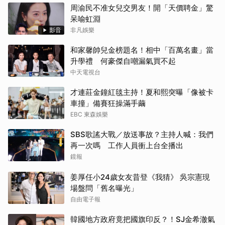
周渝民不准女兒交男友！開「天價聘金」驚
呆喻虹淵
影音
非凡娛樂
和家馨帥兒金榜題名！相中「百萬名畫」當
升學禮 何豪傑自嘲漏氣買不起
中天電視台
才連莊金鐘紅毯主持！夏和熙突曝「像被卡
車撞」備賽狂操滿手繭
EBC 東森娛樂
SBS歌謠大戰／放送事故？主持人喊：我們
再一次嗎 工作人員衝上台全播出
鏡報
姜厚任小24歲女友昔登《我猜》 吳宗憲現
場盤問「舊名曝光」
自由電子報
韓國地方政府竟把國旗印反？！SJ金希澈氣