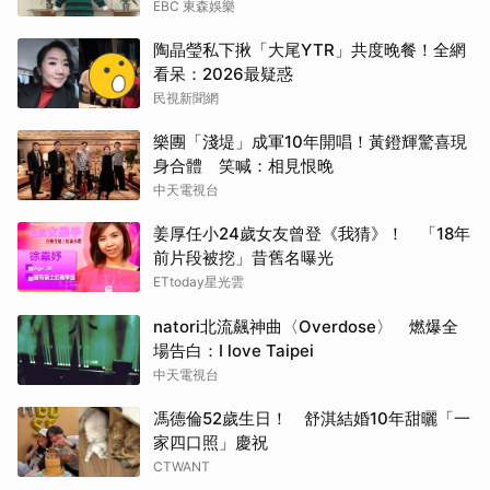
EBC 東森娛樂
陶晶瑩私下揪「大尾YTR」共度晚餐！全網
看呆：2026最疑惑
民視新聞網
樂團「淺堤」成軍10年開唱！黃鐙輝驚喜現
身合體 笑喊：相見恨晚
中天電視台
姜厚任小24歲女友曾登《我猜》！ 「18年
前片段被挖」昔舊名曝光
ETtoday星光雲
natori北流飆神曲〈Overdose〉 燃爆全
場告白：I love Taipei
中天電視台
馮德倫52歲生日！ 舒淇結婚10年甜曬「一
家四口照」慶祝
CTWANT