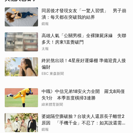
同居後才發現女友「一驚人習慣」 男子崩
潰：每天都在突破我的結界
鏡報
高雄人氣「公關男模」全裸陳屍床緣 失聯
多天！房東1直覺破門
太報
終於熬出頭！4星座好運爆棚 準備迎貴人接
偏財
EBC 東森新聞
中職》中信兄弟18安火力全開 羅戈8局僅
失1分 本季首度橫掃3連勝
緯來體育新聞
婆媳隔空撕破臉？台玻夫人還原長子離世2
原因 「手機千金」不忍了：如其說還需要
離開嗎？
鏡報