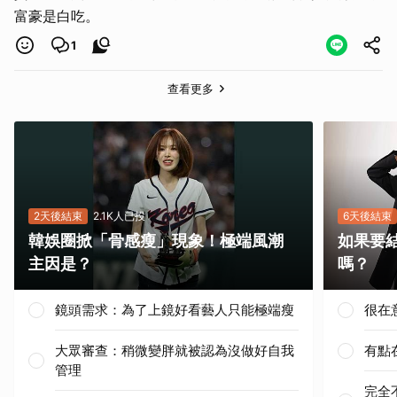
富豪是白吃。
1
查看更多
2天後結束
2.1K人已投
6天後結束
韓娛圈掀「骨感瘦」現象！極端風潮
如果要
主因是？
嗎？
鏡頭需求：為了上鏡好看藝人只能極端瘦
很在
大眾審查：稍微變胖就被認為沒做好自我
有點
管理
完全