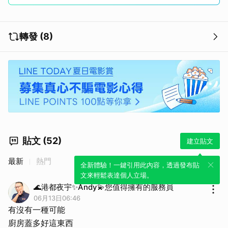
轉發 (8)
貼文 (52)
建立貼文
最新
熱門
全新體驗！一鍵引用此內容，透過發布貼
文來輕鬆表達個人立場。
🌊港都夜宇✨Andy💫您值得擁有的服務員
06月13日06:46
有沒有一種可能
廚房蓋多好這東西