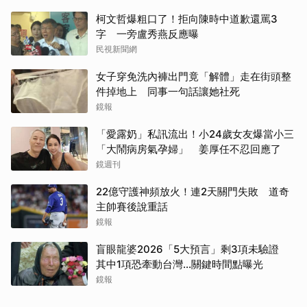
柯文哲爆粗口了！拒向陳時中道歉還罵3
字 一旁盧秀燕反應曝
民視新聞網
女子穿免洗內褲出門竟「解體」走在街頭整
件掉地上 同事一句話讓她社死
鏡報
取消
「愛露奶」私訊流出！小24歲女友爆當小三
「大鬧病房氣孕婦」 姜厚任不忍回應了
鏡週刊
22億守護神頻放火！連2天關門失敗 道奇
主帥賽後說重話
鏡報
盲眼龍婆2026「5大預言」剩3項未驗證
其中1項恐牽動台灣...關鍵時間點曝光
鏡報