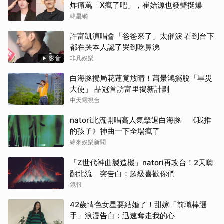
炸痛罵「X瘋了吧」，崔始源也發聲挺爆
韓星網
許富凱演唱會「爸爸來了」太催淚 看到台下
都在哭本人認了哭到吃鼻涕
影音
非凡娛樂
白海豚攪局花蓮竟放晴！蕭景鴻擺脫「旱災
大使」 品冠首訪富里揭新計劃
中天電視台
natori北流開唱高人氣擊退白海豚 《我推
的孩子》神曲一下全場瘋了
緯來娛樂新聞
「Z世代神曲製造機」natori再攻台！2天嗨
翻北流 突告白：超級喜歡你們
鏡報
42歲情色女星要結婚了！甜嫁「前職棒選
手」浪漫告白：迅速奪走我的心