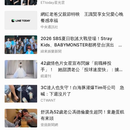
ETtoday星光雲
網紅老爸父親節特映 王識賢享女兒愛心晚
餐感幸福
中央通訊社
2026 SBS夏日歌謠大戰登場！Stray
Kids、BABYMONSTER都將登台演出 陣
容直播時間一次看
緯來娛樂新聞
42歲情色片女星宣布閃嫁「前職棒投
手」！ 她甜讚老公「投球速度快」：擄獲
我的心
鏡週刊
3C達人也失守！白海豚灌爆Tim哥公司 急
喊：下週沒片了
CTWANT
舒淇為52歲老公馮德倫慶生超閃！童趣蛋糕
有來頭
壹蘋新聞網