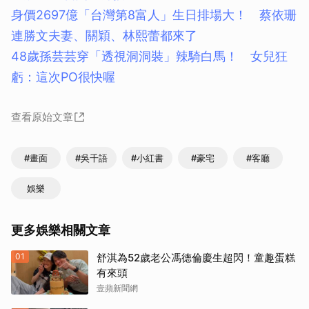
身價2697億「台灣第8富人」生日排場大！ 蔡依珊
連勝文夫妻、關穎、林熙蕾都來了
48歲孫芸芸穿「透視洞洞裝」辣騎白馬！ 女兒狂
虧：這次PO很快喔
查看原始文章
#畫面
#吳千語
#小紅書
#豪宅
#客廳
娛樂
更多娛樂相關文章
01
舒淇為52歲老公馮德倫慶生超閃！童趣蛋糕
有來頭
壹蘋新聞網