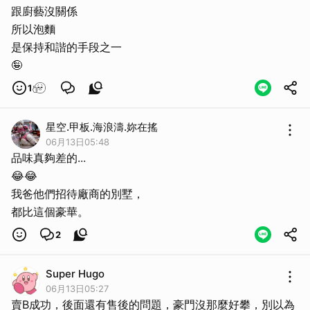
跟廚藝沒關係
所以泡麵
是保持和諧的手段之一
🤪
1
星空.甲板.海浪濤.妳在搖
06月13日05:48
品味真夠差的...
😂😂
我爸他們招待廠商的別墅，
都比這個豪華。
2
Super Hugo
06月13日05:27
賣B成功，後面還有售後的問題，豪門沒那麼好攀，別以為