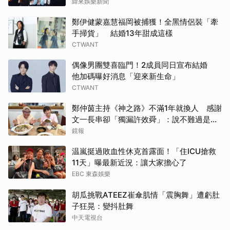
緯來娛樂新聞
鄭伊健蒙嘉慧福岡被捕獲！全黑情侶裝「牽
手掃貨」 結婚13年甜成這樣
CTWANT
偶像男團雙喜臨門！2成員同日宣布結婚
他加碼曝好消息「迎來新生命」
CTWANT
鄭仲茵主持《神之路》不滿1年就換人 感謝
文一長串卻「獨漏許效舜」：說不難過是騙
人的
鏡報
温嵐挺過敗血性休克首露面！「住ICU搶救
11天」曝最新近況：讓大家擔心了
EBC 東森娛樂
胡瓜挑戰ATEEZ崔傘肌情「震胸舞」遭虧肚
子狂晃：變抖肚舞
中天電視台