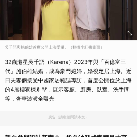
吳千語與施伯雄首度公開上海愛巢。（翻攝小紅書畫面）
32歲港星吳千語（Karena）2023年與「百億富三
代」施伯雄結婚，成為豪門媳婦，婚後定居上海。近
日夫妻倆接受中國家居雜誌專訪，首度公開位於上海
的4層樓獨棟別墅，展示客廳、廚房、臥室、洗手間
等，奢華裝潢全曝光。
廣告（請繼續閱讀本文）