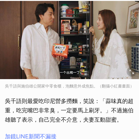
吳千語與施伯雄公開家中零食櫃，泡麵意外成焦點。（翻攝小紅書畫面）
吳千語則最愛吃印尼營多撈麵，笑說：「蒜味真的超
重，吃完嘴巴非常臭，一定要馬上刷牙。」不過施伯
雄聽了表示，自己完全不介意，夫妻互動甜蜜。
加鏡LINE新聞不漏接