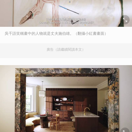
吳千語笑稱畫中的人物就是丈夫施伯雄。（翻攝小紅書畫面）
廣告（請繼續閱讀本文）