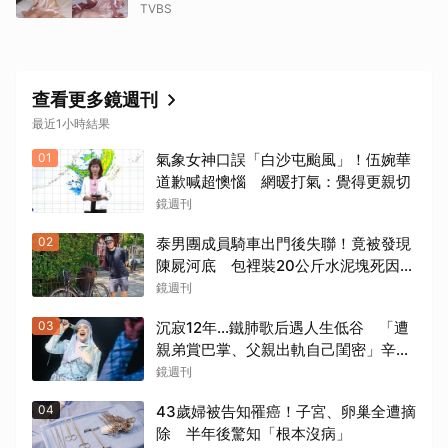
TVBS
查看更多鏡週刊
最近1小時結果
01
氣象女神口誤「白沙屯颱風」！伍婉華
道歉喊超懊惱 網暖打氣：覺得更親切
鏡週刊
02
泰男團成員騎車出門後失聯！竟被發現
陳屍河底 包裡裝20公斤水泥塊死因成
謎
鏡週刊
03
沉寂12年…鐵肺歌后遇人生低谷 「遭
親弟賞巴掌、父親出軌自己閨密」辛酸
人生曝光
鏡週刊
04
43歲婦被告知罹癌！子宮、卵巢全遭摘
除 半年後驚知「根本沒病」