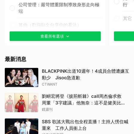
公司管理：嚴苛體重限制導致身形走向極
行
端
其它
其他（歡迎貼文分享你的看法）
查看所有選項
最新消息
BLACKPINK出道10週年！4成員合體遭嫌互
動少 Jisoo急道歉
CTWANT
劉畊宏將登《披荊斬棘》call周杰倫求救
周董「3字建議」他無奈：這不是健美比
賽！
鏡週刊
SBS 歌謠大戰出包全程直播！主持人愣住喊
重來 工作人員衝上台