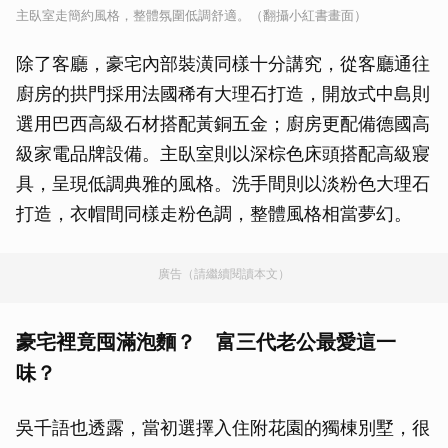
主臥室走簡約風格，整體氛圍低調舒適。（翻攝小紅書畫面）
除了客廳，豪宅內部裝潢同樣十分講究，從客廳通往
廚房的拱門採用法國稀有大理石打造，開放式中島則
選用巴西高級石材搭配黃銅五金；廚房更配備德國高
級家電品牌設備。主臥室則以深棕色床頭搭配高級寢
具，呈現低調典雅的風格。洗手間則以淡粉色大理石
打造，衣帽間同樣走粉色調，整體風格相當夢幻。
廣告（請繼續閱讀本文）
豪宅裡竟囤滿泡麵？ 富三代老公最愛這一
味？
吳千語也透露，當初選擇入住附花園的獨棟別墅，很