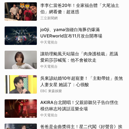
李李仁當爸20年！全家福合體「大尾油土
伯」網看傻：超迷惑
三立新聞網
jo0ji、yama強碰白海豚仍爆滿
UVERworld宣布11月攻台開專場
中天電視台
讓助理颱風天站陽台「肉身護植栽」惹議
愛莉莎莎喊冤：他不會被吹走
中天電視台
吳東諺結婚10年超寵妻！「主動帶娃」羨煞
人妻女星 她認了：心很酸
EBC 東森娛樂
AKIRA台北開唱！父親節聽兒子告白愣住
模仿林志玲講話逗樂全場
中天電視台
爸爸是金曲獎得主！星二代闖《好聲音》挨