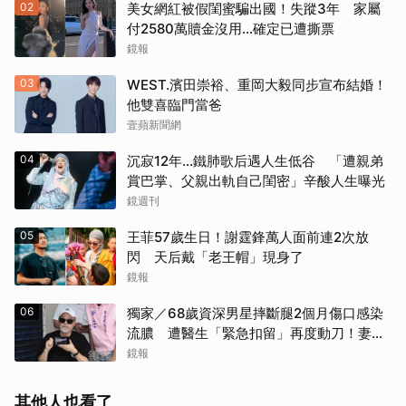
02
美女網紅被假閨蜜騙出國！失蹤3年 家屬
付2580萬贖金沒用…確定已遭撕票
鏡報
03
WEST.濱田崇裕、重岡大毅同步宣布結婚！
他雙喜臨門當爸
壹蘋新聞網
04
沉寂12年…鐵肺歌后遇人生低谷 「遭親弟
賞巴掌、父親出軌自己閨密」辛酸人生曝光
鏡週刊
05
王菲57歲生日！謝霆鋒萬人面前連2次放
閃 天后戴「老王帽」現身了
鏡報
06
獨家／68歲資深男星摔斷腿2個月傷口感染
流膿 遭醫生「緊急扣留」再度動刀！妻心
力交瘁曝現況
鏡報
其他人也看了