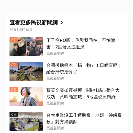
查看更多民視新聞網
最近1小時結果
01
王子突PO圖：你與我同在、不怕遭
害！2度發文洩近況
民視新聞網
02
台灣援助熊本「捐一物」！日網直呼：
給台灣統治算了
民視新聞網
03
蔡英文突拋震撼彈！關鍵1縣市整合大
成功 黃暐瀚驚喊：5地區恐藍轉綠
民視新聞網
04
台大畢業沒工作遭酸爆！老媽「神級反
殺」對方網讚翻
民視新聞網