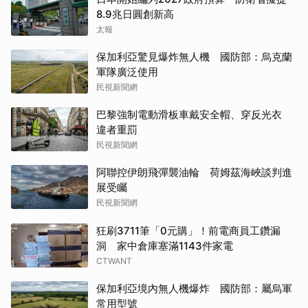
8.9兆日圓創新高
太報
保加利亞驚見爆炸無人機 國防部：烏克蘭
軍隊廣泛使用
民視新聞網
巴黎強制電動滑板車戴安全帽、穿反光衣
違者重罰
民視新聞網
阿聯控伊朗飛彈襲油輪 荷姆茲海峽談判進
展受矚
民視新聞網
狂刷3711筆「0元購」！前電商員工鑽漏
洞 家中倉庫塞滿1143件家電
CTWANT
保加利亞境內無人機爆炸 國防部：屬烏軍
常用型號