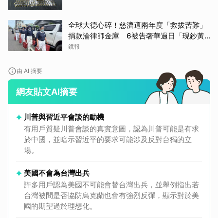
全球大德心碎！慈濟這兩年度「救拔苦難」
捐款淪律師金庫 6被告奢華過日「現鈔黃
金淹腳目」
鏡報
由 AI 摘要
網友貼文AI摘要
川普與習近平會談的動機
有用戶質疑川普會談的真實意圖，認為川普可能是有求
於中國，並暗示習近平的要求可能涉及反對台獨的立
場。
美國不會為台灣出兵
許多用戶認為美國不可能會替台灣出兵，並舉例指出若
台灣被問是否協防烏克蘭也會有強烈反彈，顯示對於美
國的期望過於理想化。