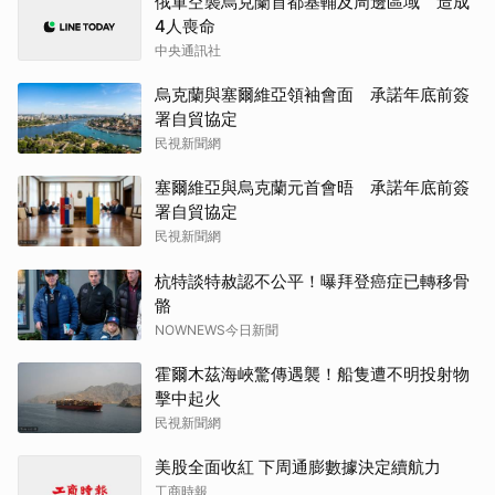
俄軍空襲烏克蘭首都基輔及周邊區域 造成
4人喪命
中央通訊社
烏克蘭與塞爾維亞領袖會面 承諾年底前簽
署自貿協定
民視新聞網
塞爾維亞與烏克蘭元首會晤 承諾年底前簽
署自貿協定
民視新聞網
杭特談特赦認不公平！曝拜登癌症已轉移骨
骼
NOWNEWS今日新聞
霍爾木茲海峽驚傳遇襲！船隻遭不明投射物
擊中起火
民視新聞網
美股全面收紅 下周通膨數據決定續航力
工商時報