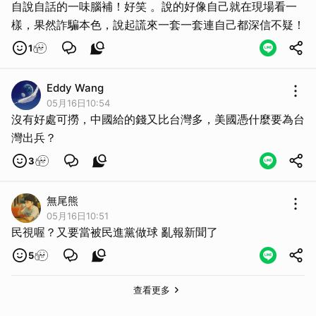
自說自話的一味腦補！好笑 。說的好像自己就在現場看一
樣，果然詐騙本色，說起謊來一套一套連自己都深信不疑！
1
Eddy Wang
05月16日10:54
沒有好處可撈，中國給的錢又比台灣多，美國憑什麼要為台
灣出兵？
3
無尾熊
05月16日10:51
民視喔？又要當被民進黨做球 亂報新聞了
5
取消
查看更多