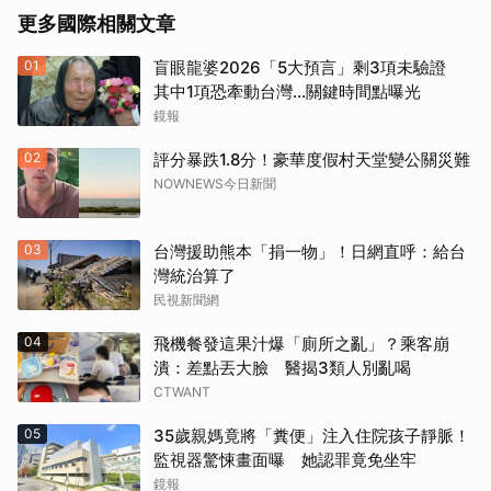
更多國際相關文章
01
盲眼龍婆2026「5大預言」剩3項未驗證
其中1項恐牽動台灣...關鍵時間點曝光
鏡報
02
評分暴跌1.8分！豪華度假村天堂變公關災難
NOWNEWS今日新聞
03
台灣援助熊本「捐一物」！日網直呼：給台
灣統治算了
民視新聞網
04
飛機餐發這果汁爆「廁所之亂」？乘客崩
潰：差點丟大臉 醫揭3類人別亂喝
CTWANT
05
35歲親媽竟將「糞便」注入住院孩子靜脈！
監視器驚悚畫面曝 她認罪竟免坐牢
鏡報