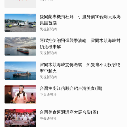
愛爾蘭專機飛杜拜 引渡身價10億歐元販毒
集團首腦
民視新聞網
阿聯控伊朗飛彈襲擊油輪 霍爾木茲海峽封
鎖危機未解
民視新聞網
霍爾木茲海峽驚傳遇襲 船隻遭不明投射物
擊中起火
民視新聞網
台灣主廚江信毅介紹台灣美食(圖)
中央通訊社
台灣美食巡迴講座大馬合影(圖)
中央通訊社