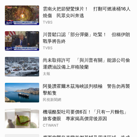
雲南火把節變驚悚片！ 打翻可燃液桶16人
燒傷 民眾尖叫奔逃
TVBS
川普鬆口認「部分彈藥」吃緊！ 但稱伊朗
戰爭將告終
TVBS
尚未取得許可 「與川普有關」能源公司偷
運鑽油設備上岸格陵蘭
太報
阿曼讚霍爾木茲海峽談判積極 警告勿再襲
擊船隻
民視新聞網
機場酪梨吐司要價6百！「只有一片麵包」
旅客傻眼 專家揭高價背後原因
CTWANT