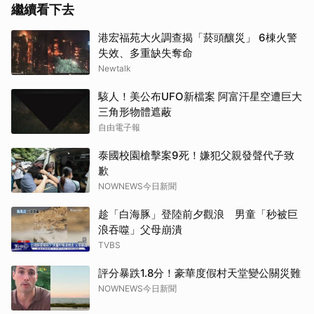
繼續看下去
港宏福苑大火調查揭「菸頭釀災」 6棟火警
失效、多重缺失奪命
Newtalk
駭人！美公布UFO新檔案 阿富汗星空遭巨大
三角形物體遮蔽
自由電子報
泰國校園槍擊案9死！嫌犯父親發聲代子致
歉
NOWNEWS今日新聞
趁「白海豚」登陸前夕觀浪 男童「秒被巨
浪吞噬」父母崩潰
TVBS
評分暴跌1.8分！豪華度假村天堂變公關災難
NOWNEWS今日新聞