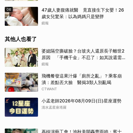
06
47歲人妻腹痛就醫 竟直接生下女嬰！26
歲女兒驚呆：以為媽媽只是變胖
鏡報
其他人也看了
婆媳隔空撕破臉？台玻夫人還原長子離世2
原因 「手機千金」不忍了：如其說還需要
離開嗎？
鏡報
飛機餐發這果汁爆「廁所之亂」？乘客崩
潰：差點丟大臉 醫揭3類人別亂喝
CTWANT
小孟老師2026年08月09日(日)星座運勢
清水孟星座塔羅
再槓演藝工會！池秋美開轟曹雨婷：賓士