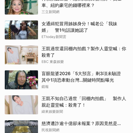
車、紐約豪宅的錢哪裡來？
三立新聞網
女通緝犯冒用姊姊身分！喊老公「我妹
婿」 警1句話讓她認了
ETtoday新聞雲
王凱過世還回棚內拍戲？製作人靈堂喊：你
殺青了
EBC 東森娛樂
盲眼龍婆2026「5大預言」剩3項未驗證
其中1項恐牽動台灣...關鍵時間點曝光
鏡報
王凱不知自己過世「回棚內拍戲」 製作人
親赴靈堂喊：殺青了！
緯來娛樂新聞
慈濟遭詐逾十億卻未報案？原因竟然是...
民視新聞網