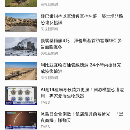
民視新聞網
黎巴嫩指控以軍滲透軍控村莊 築土堤阻路
恐違反協議
民視新聞網
俄襲基輔釀4死 澤倫斯基首訪塞爾維亞警
告面臨嚴冬
民視新聞網
利比亞瓦哈石油管線洩漏 24小時內搶修完
成恢復輸油
民視新聞網
AI創16種病毒殺菌力更強！開源模型恐遭濫
用 專家憂淪生物武器
TVBS
冰島日全食倒數！飯店幾月前被搶光 「黑
夜商機」賺翻天
TVBS