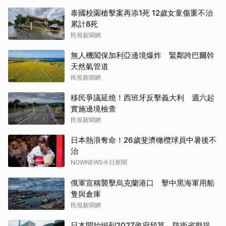
泰國校園槍擊案再添1死 12歲女童傷重不治
累計8死
民視新聞網
無人機闖保加利亞邊境爆炸 緊鄰跨巴爾幹
天然氣管道
民視新聞網
移民爭議延燒！西班牙反擊義大利 週六起
實施邊境檢查
民視新聞網
日本熱浪奪命！26歲斐濟橄欖球員中暑後不
治
NOWNEWS今日新聞
俄軍宣稱襲擊烏克蘭港口 擊中黑海軍用船
隻與倉庫
民視新聞網
日本開始編列2027政府預算 防衛省擬提