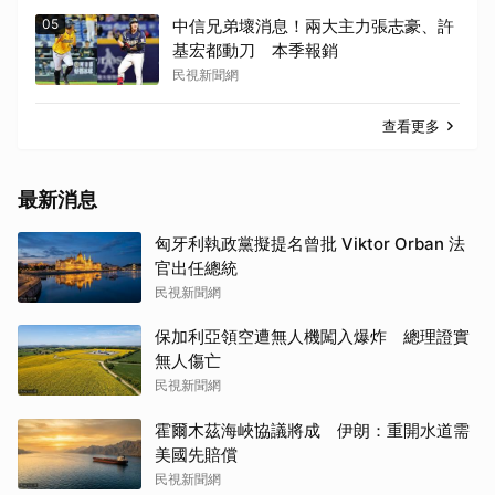
05
中信兄弟壞消息！兩大主力張志豪、許
基宏都動刀 本季報銷
民視新聞網
查看更多
最新消息
匈牙利執政黨擬提名曾批 Viktor Orban 法
官出任總統
民視新聞網
保加利亞領空遭無人機闖入爆炸 總理證實
無人傷亡
民視新聞網
霍爾木茲海峽協議將成 伊朗：重開水道需
美國先賠償
民視新聞網