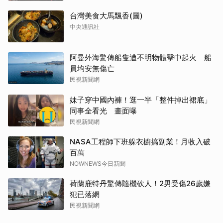
台灣美食大馬飄香(圖)
中央通訊社
阿曼外海驚傳船隻遭不明物體擊中起火 船
員均安無傷亡
民視新聞網
妹子穿中國內褲！逛一半「整件掉出裙底」
同事全看光 畫面曝
民視新聞網
NASA工程師下班躲衣櫥搞副業！月收入破
百萬
NOWNEWS今日新聞
荷蘭鹿特丹驚傳隨機砍人！2男受傷26歲嫌
犯已落網
民視新聞網