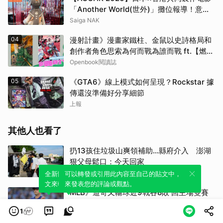
「Another World(世外)」攤位報導！意外
發現不知火舞痛車模型
Saiga NAK
04
漫射計畫》漫畫家鐵柱、金鼠以史詩格局和
創作者角色思索為何而戰為誰而戰 ft.【燃燒
熾烈鬥魂】延伸書單
Openbook閱讀誌
05
《GTA6》線上模式如何呈現？Rockstar 據
傳還沒準備好分享細節
上報
其他人也看了
扔13孩住垃圾山爽領補助…縣府介入 澎湖
狠父母鬆口：今天回家
三立新聞網
全新體驗！一鍵引用此內容，透過發布貼
可以轉發或引用此內容至自己的貼文中，
文來輕鬆表達個人立場。
來發表您的評論或觀點。
MLB》道奇又輸球近9戰吞8敗 回主場雙賽
揚Skubal、Snell伺候皇家盼扭轉頹勢
1
緯來體育新聞