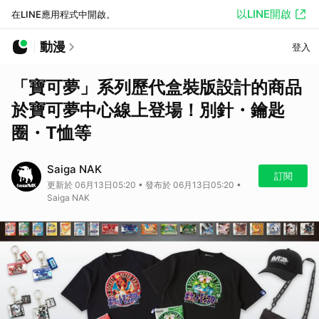
以LINE開啟
在LINE應用程式中開啟。
動漫
登入
「寶可夢」系列歷代盒裝版設計的商品
於寶可夢中心線上登場！別針・鑰匙
圈・T恤等
Saiga NAK
訂閱
更新於 06月13日05:20 • 發布於 06月13日05:20 •
Saiga NAK