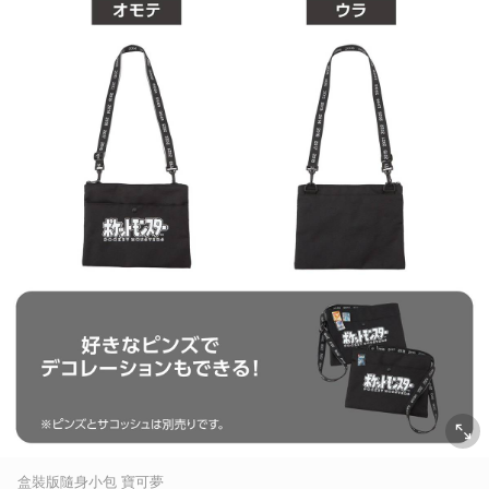
盒裝版隨身小包 寶可夢