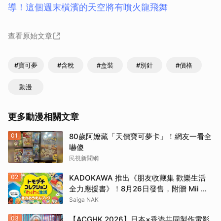
導！這個週末橫濱的天空將有噴火龍飛舞
查看原始文章
#寶可夢
#含稅
#盒裝
#別針
#價格
動漫
更多動漫相關文章
01
80歲阿嬤藏「天價寶可夢卡」！網友一看全
嚇傻
民視新聞網
02
KADOKAWA 推出《朋友收藏集 歡樂生活
全力應援書》！8月26日發售，附贈 Mii 商
店 Logo 貼紙
Saiga NAK
03
【ACGHK 2026】日本×香港共同製作電影