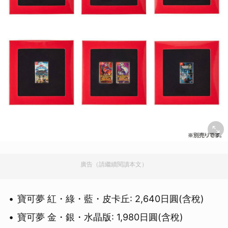
廣告（請繼續閱讀本文）
寶可夢 紅・綠・藍・皮卡丘: 2,640日圓(含稅)
寶可夢 金・銀・水晶版: 1,980日圓(含稅)